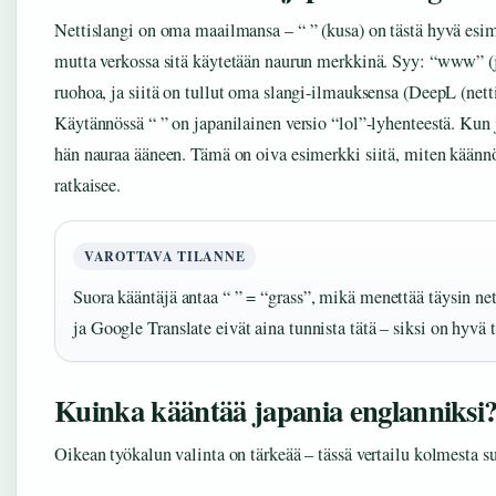
Nettislangi on oma maailmansa – “ ” (kusa) on tästä hyvä esime
mutta verkossa sitä käytetään naurun merkkinä. Syy: “www” (j
ruohoa, ja siitä on tullut oma slangi-ilmauksensa (DeepL (netti
Käytännössä “ ” on japanilainen versio “lol”-lyhenteestä. Kun 
hän nauraa ääneen. Tämä on oiva esimerkki siitä, miten käännös
ratkaisee.
VAROTTAVA TILANNE
Suora kääntäjä antaa “ ” = “grass”, mikä menettää täysin n
ja Google Translate eivät aina tunnista tätä – siksi on hyvä t
Kuinka kääntää japania englanniksi
Oikean työkalun valinta on tärkeää – tässä vertailu kolmesta s