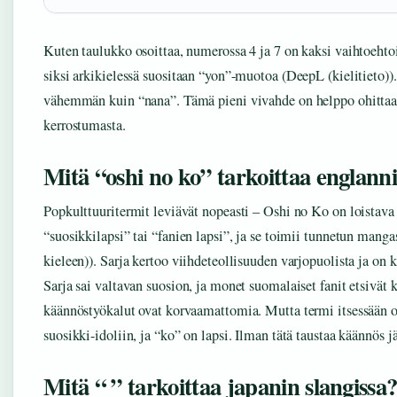
Kuten taulukko osoittaa, numerossa 4 ja 7 on kaksi vaihtoehto
siksi arkikielessä suositaan “yon”-muotoa (DeepL (kielitieto)
vähemmän kuin “nana”. Tämä pieni vivahde on helppo ohittaa, 
kerrostumasta.
Mitä “oshi no ko” tarkoittaa englanni
Popkulttuuritermit leviävät nopeasti – Oshi no Ko on loistava 
“suosikkilapsi” tai “fanien lapsi”, ja se toimii tunnetun mang
kieleen)). Sarja kertoo viihdeteollisuuden varjopuolista ja on
Sarja sai valtavan suosion, ja monet suomalaiset fanit etsivät 
käännöstyökalut ovat korvaamattomia. Mutta termi itsessään on
suosikki-idoliin, ja “ko” on lapsi. Ilman tätä taustaa käännös jä
Mitä “ ” tarkoittaa japanin slangissa