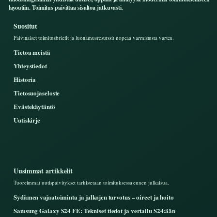
layoutiin. Toimitus paivittaa sisaltoa jatkuvasti.
Suositut
Paivittaiset toimitusbriefit ja luottamusresurssit nopeaa varmistusta varten.
Tietoa meistä
Yhteystiedot
Historia
Tietosuojaseloste
Evästekäytäntö
Uutiskirje
Uusimmat artikkelit
Tuoreimmat uutispaivitykset tarkistetaan toimituksessa ennen julkaisua.
Sydämen vajaatoiminta ja jalkojen turvotus – oireet ja hoito
Samsung Galaxy S24 FE: Tekniset tiedot ja vertailu S24:ään