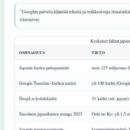
”Googlen palvelu kääntää tekstiä ja verkkosivuja ilmaiseksi
(tietosivu)
Keskeiset faktat japan
OMINAISUUS
TIETO
Japanin kielen puhujamäärä
noin 125 miljoonaa (D
Google Translate -kielten määrä
yli 100 kieltä (Google
DeepL:n kohdekieliä
31 kieltä (ml. japani
Suosituin japanilainen manga 2023
Oshi no Ko: yli 1,5 m
Japanin numerosysteemi
kymmenjärjestelmä, la