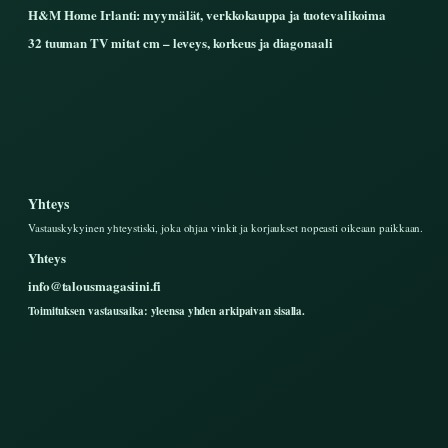
H&M Home Irlanti: myymälät, verkkokauppa ja tuotevalikoima
32 tuuman TV mitat cm – leveys, korkeus ja diagonaali
Yhteys
Vastauskykyinen yhteystiski, joka ohjaa vinkit ja korjaukset nopeasti oikeaan paikkaan.
Yhteys
info@talousmagasiini.fi
Toimituksen vastausaika: yleensa yhden arkipaivan sisalla.