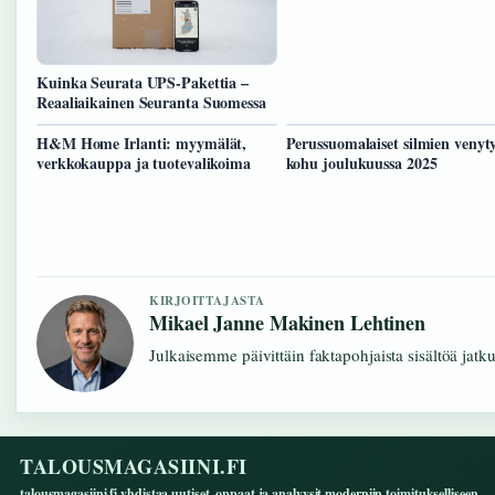
Kuinka Seurata UPS-Pakettia –
Reaaliaikainen Seuranta Suomessa
H&M Home Irlanti: myymälät,
Perussuomalaiset silmien venyty
verkkokauppa ja tuotevalikoima
kohu joulukuussa 2025
KIRJOITTAJASTA
Mikael Janne Makinen Lehtinen
Julkaisemme päivittäin faktapohjaista sisältöä jatkuv
TALOUSMAGASIINI.FI
talousmagasiini.fi yhdistaa uutiset, oppaat ja analyysit moderniin toimitukselliseen