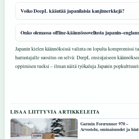
Voiko DeepL kääntää japanilaisia kanjimerkkejä?
Onko olemassa offline-käännössovellusta japanin–englan
Japanin kielen käännöksissä valinta on lopulta kompromissi ta
harrastajalle suositus on selvä: DeepL ensisijaiseen käännökse
oppimisen tueksi – ilman näitä työkaluja Japanin popkulttuurin
LISAA LIITTYVIA ARTIKKELEITA
Garmin Forerunner 970 –
Arvostelu, ominaisuudet ja hin