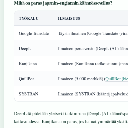
Mikä on paras japanin–englannin käännössovellus?
TYÖKALU
ILMAISUUS
Google Translate
Täysin ilmainen (Google Translate (viral
DeepL
Ilmainen perusversio (DeepL (AI-käänn
Kanjikana
Ilmainen (Kanjikana (erikoistunut japan
QuillBot
Ilmainen (5 000 merkkiä) (
QuillBot (kie
SYSTRAN
Ilmainen (SYSTRAN (kääntäjäpalveluide
DeepL:tä pidetään yleisesti tarkimpana (DeepL (AI-käännöspal
kattavuudessa. Kanjikana on paras, jos haluat ymmärtää yksitt