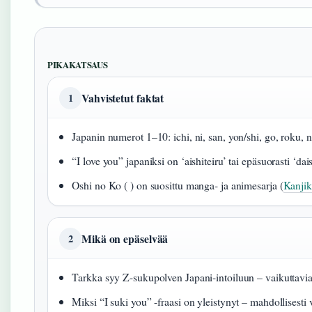
PIKAKATSAUS
Vahvistetut faktat
1
Japanin numerot 1–10: ichi, ni, san, yon/shi, go, roku, n
“I love you” japaniksi on ‘aishiteiru’ tai epäsuorasti ‘dai
Oshi no Ko ( ) on suosittu manga- ja animesarja (
Kanjik
Mikä on epäselvää
2
Tarkka syy Z-sukupolven Japani-intoiluun – vaikuttavia 
Miksi “I suki you” -fraasi on yleistynyt – mahdollisesti 