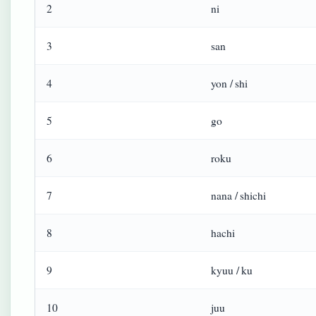
2
ni
3
san
4
yon / shi
5
go
6
roku
7
nana / shichi
8
hachi
9
kyuu / ku
10
juu