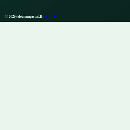
© 2026 talousmagasiini.fi ·
WorldRSS