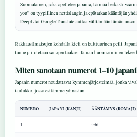
Suomalainen, joka opettelee japania, törmää herkästi väärin 
you” on tyypillinen nettislangin ja epätarkan kääntäjän yhd
DeepL tai Google Translate auttaa välttämään tämän ansan.
Rakkausilmaisujen kohdalla kieli on kulttuurinen peili. Japani
tunne piilotetaan sanojen taakse. Tämän huomioiminen tekee k
Miten sanotaan numerot 1–10 japani
Japanin numerot noudattavat kymmenjärjestelmää, jonka vivaht
taulukko, jossa esitämme ydinasian.
NUMERO
JAPANI (KANJI)
ÄÄNTÄMYS (RŌMAJI)
1
ichi