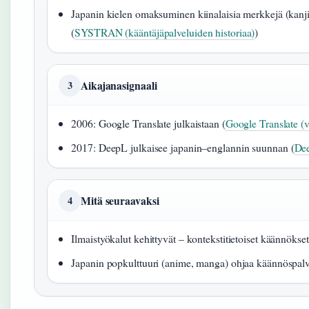
Japanin kielen omaksuminen kiinalaisia merkkejä (kanji) 
(
SYSTRAN (kääntäjäpalveluiden historiaa)
)
Aikajanasignaali
3
2006: Google Translate julkaistaan (
Google Translate (vi
2017: DeepL julkaisee japanin–englannin suunnan (
Dee
Mitä seuraavaksi
4
Ilmaistyökalut kehittyvät – kontekstitietoiset käännökset
Japanin popkulttuuri (anime, manga) ohjaa käännöspal