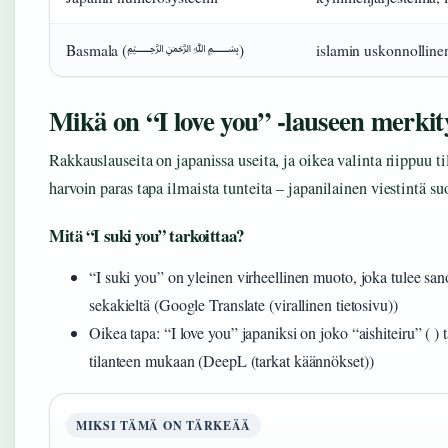
Basmala (﷽)
islamin uskonnollinen
Mikä on “I love you” -lauseen merkit
Rakkauslauseita on japanissa useita, ja oikea valinta riippuu ti
harvoin paras tapa ilmaista tunteita – japanilainen viestintä su
Mitä “I suki you” tarkoittaa?
“I suki you” on yleinen virheellinen muoto, joka tulee san
sekakieltä (Google Translate (virallinen tietosivu))
Oikea tapa: “I love you” japaniksi on joko “aishiteiru” ( ) 
tilanteen mukaan (DeepL (tarkat käännökset))
MIKSI TÄMÄ ON TÄRKEÄÄ