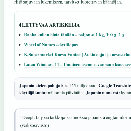
riitä sujuvaan lukemiseen, tarvitset luotettavan kääntäjän.
4 LIITTYVAA ARTIKKELIA
Raaka kullan hinta tänään – paljonko 1 kg, 100 g, 1 g
Wheel of Names -käyttöopas
K-Supermarket Korso Vantaa | Aukioloajat ja arvostelut
Lataa Windows 11 – Ilmainen asennus vanhaan koneese
Japanin kielen puhujat:
Google Translate 
n. 125 miljoonaa ·
käyttäjäkunta:
Japanin numerot:
miljoonia päivittäin ·
kymme
”DeepL tarjoaa tarkkoja käännöksiä japanista englanniksi m
(verkkosivusto)