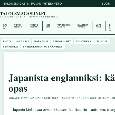
TALOUSMAGASIINI PAIVAN YHTEENVETO
SUOMI
TALOUSMAGASIINI.FI
TALOUSMAGASIINI PAIVAN YHTEENVETO
ETU
TIETOA
YHTEYS
HIST
TIETOSUOJAS
EVÄSTEKÄ
UUTIS
B
SIV
MEISTÄ
TIEDOT
ORIA
ELOSTE
YTÄNTÖ
KIRJE
L
U
O
GI
BLOGI
MAAILMA
MATKAILU
PAIKALLISET
POLITIIKKA
TALOUS
TEKNIIKKA
YHTEISKUNTA JA SÄÄNTELY
Japanista englanniksi: kä
opas
MIKAEL JANNE MAKINEN LEHTINEN • 2026-05-23 • TARKISTANUT SOFIA NIEM
Japanin kieli avaa oven rikkaaseen kulttuuriin – animeen, manga