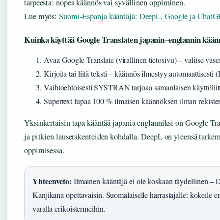
tarpeesta: nopea käännös vai syvällinen oppiminen.
Lue myös:
Suomi-Espanja kääntäjä: DeepL, Google ja ChatGP
Kuinka käyttää Google Translaten japanin–englannin kään
Avaa Google Translate (virallinen tietosivu) – valitse vase
Kirjoita tai liitä teksti – käännös ilmestyy automaattisest
Vaihtoehtoisesti SYSTRAN tarjoaa samanlaisen käyttöl
Supertext lupaa 100 % ilmaisen käännöksen ilman rekister
Yksinkertaisin tapa kääntää japania englanniksi on Google Tran
ja pitkien lauserakenteiden kohdalla. DeepL on yleensä tarkem
oppimisessa.
Yhteenveto:
Ilmainen kääntäjä ei ole koskaan täydellinen – 
Kanjikana opettavaisin. Suomalaiselle harrastajalle: kokeile 
varalla erikoistermeihin.