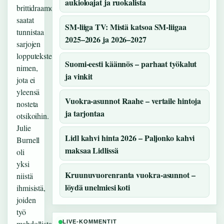
aukioloajat ja ruokalista
brittidraamoja,
saatat
SM-liiga TV: Mistä katsoa SM-liigaa
tunnistaa
2025–2026 ja 2026–2027
sarjojen
lopputeksteistä
Suomi-eesti käännös – parhaat työkalut
nimen,
ja vinkit
jota ei
yleensä
Vuokra-asunnot Raahe – vertaile hintoja
nosteta
ja tarjontaa
otsikoihin.
Julie
Lidl kahvi hinta 2026 – Paljonko kahvi
Burnell
maksaa Lidlissä
oli
yksi
Kruunuvuorenranta vuokra-asunnot –
niistä
löydä unelmiesi koti
ihmisistä,
joiden
työ
mahdollistaa
LIVE-KOMMENTIT