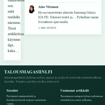
sen,
Aino Virtanen
mitä
Hyvaa taustoitusta aiheesta Samsung Galaxy
ruudulla
S24 FE: Tekniset tiedot ja.... Pytkethan taman
livesaikeen ajan tasalla.
näemme.
Tässä
3 MIN SITTEN
artikkelissa
käymme
läpi,
kuka…
TALOUSMAGASIINI.FI
talousmagasiini.fi yhdistaa uutiset, oppaat ja analyysit moderniin toimitukselliseen
layoutiin. Toimitus paivittaa sisaltoa jatkuvasti.
Suositut
Uusimmat artikkelit
Paivittaiset toimitusbriefit ja
Tuoreimmat uutispaivitykset tarkistetaan
luottamusresurssit nopeaa varmistusta
toimituksessa ennen julkaisua.
varten.