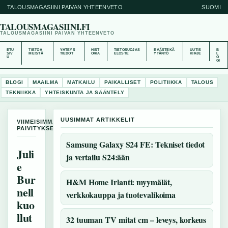
TALOUSMAGASIINI PAIVAN YHTEENVETO
SUOMI
TALOUSMAGASIINI.FI
TALOUSMAGASIINI PAIVAN YHTEENVETO
ETU
TIETOA
YHTEYS
HIST
TIETOSUOJAS
EVÄSTEKÄ
UUTIS
B
SIV
MEISTÄ
TIEDOT
ORIA
ELOSTE
YTÄNTÖ
KIRJE
L
U
O
GI
BLOGI
MAAILMA
MATKAILU
PAIKALLISET
POLITIIKKA
TALOUS
TEKNIIKKA
YHTEISKUNTA JA SÄÄNTELY
UUSIMMAT ARTIKKELIT
VIIMEISIMMAT
PAIVITYKSET
Samsung Galaxy S24 FE: Tekniset tiedot
Juli
ja vertailu S24:ään
e
Bur
H&M Home Irlanti: myymälät,
nell
verkkokauppa ja tuotevalikoima
kuo
llut
32 tuuman TV mitat cm – leveys, korkeus