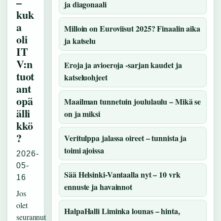
–
ja diagonaali
kuk
a
Milloin on Euroviisut 2025? Finaalin aika
oli
ja katselu
IT
V:n
Eroja ja avioeroja -sarjan kaudet ja
tuot
katseluohjeet
ant
opä
Maailman tunnetuin joululaulu – Mikä se
älli
on ja miksi
kkö
?
Veritulppa jalassa oireet – tunnista ja
toimi ajoissa
2026-
05-
Sää Helsinki-Vantaalla nyt – 10 vrk
16
ennuste ja havainnot
Jos
olet
HalpaHalli Liminka lounas – hinta,
seurannut