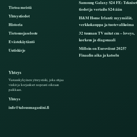
Samsung Galaxy S24 FE: Teknise
Tietoa meistä
tiedot ja vertailu S24:ään
Yhteystiedot
H&M Home Irlanti: myymälät,
Historia
verkkokauppa ja tuotevalikoima
Tietosuojaseloste
32 tuuman TV mitat cm – leveys,
korkeus ja diagonaali
Evästekäytäntö
Milloin on Euroviisut 2025?
Uutiskirje
Finaalin aika ja katselu
Yhteys
Vastauskykyinen yhteystiski, joka ohjaa
vinkit ja korjaukset nopeasti oikeaan
paikkaan.
Yhteys
info@talousmagasiini.fi