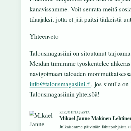
kanavissamme. Voit seurata meitä sosia
tilaajaksi, jotta et jää paitsi tärkeistä uu
Yhteenveto
Talousmagasiini on sitoutunut tarjoamaan
Meidän tiimimme työskentelee ahkerasti
navigoimaan talouden monimutkaisessa 
info@talousmagasiini.fi
, jos sinulla on
Talousmagasiinin yhteisöä!
KIRJOITTAJASTA
Mikael Janne Makinen Lehtine
Julkaisemme päivittäin faktapohjaista sis