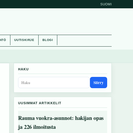
SUOMI
NTÖ
UUTISKIRJE
BLOGI
HAKU
Siirry
UUSIMMAT ARTIKKELIT
Rauma vuokra-asunnot: hakijan opas
ja 226 ilmoitusta