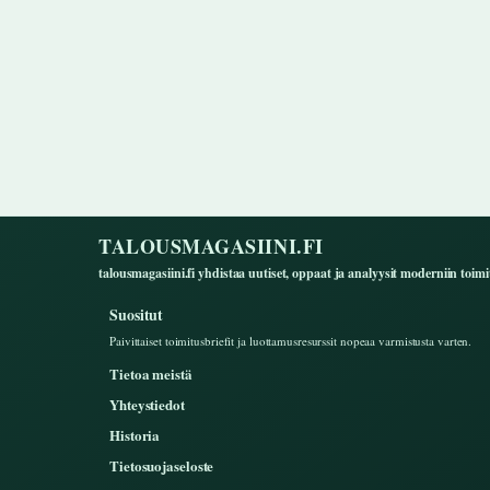
TALOUSMAGASIINI.FI
talousmagasiini.fi yhdistaa uutiset, oppaat ja analyysit moderniin toimit
Suositut
Paivittaiset toimitusbriefit ja luottamusresurssit nopeaa varmistusta varten.
Tietoa meistä
Yhteystiedot
Historia
Tietosuojaseloste