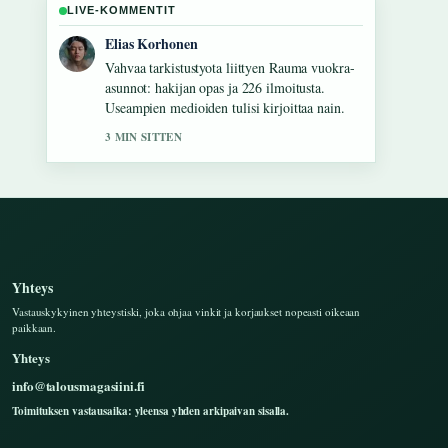
LIVE-KOMMENTIT
Noora Niemi
Hyva yhteenveto aiheesta Elisa Viihde Mini –
hinta ja ominaisuudet. Tama on tahan
mennessa selkein kooste tanaan.
5 MIN SITTEN
Yhteys
Vastauskykyinen yhteystiski, joka ohjaa vinkit ja korjaukset nopeasti oikeaan
paikkaan.
Yhteys
info@talousmagasiini.fi
Toimituksen vastausaika: yleensa yhden arkipaivan sisalla.