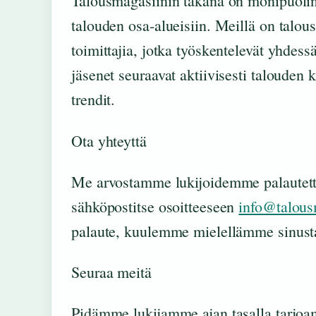
Talousmagasiinin takana on monipuolinen 
talouden osa-alueisiin. Meillä on talousti
toimittajia, jotka työskentelevät yhdes
jäsenet seuraavat aktiivisesti talouden k
trendit.
Ota yhteyttä
Me arvostamme lukijoidemme palautetta
sähköpostitse osoitteeseen
info@talousm
palaute, kuulemme mielellämme sinust
Seuraa meitä
Pidämme lukijamme ajan tasalla tarjoama