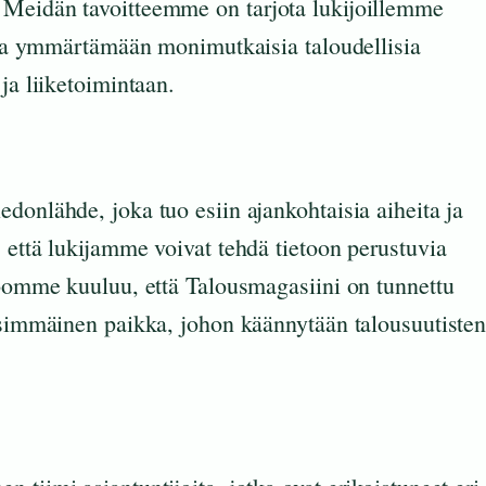
 Meidän tavoitteemme on tarjota lukijoillemme
ttaa ymmärtämään monimutkaisia taloudellisia
ja liiketoimintaan.
donlähde, joka tuo esiin ajankohtaisia aiheita ja
 että lukijamme voivat tehdä tietoon perustuvia
sioomme kuuluu, että Talousmagasiini on tunnettu
ensimmäinen paikka, johon käännytään talousuutiste