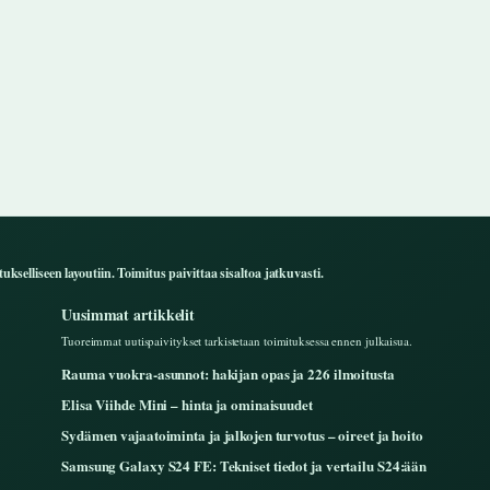
ukselliseen layoutiin. Toimitus paivittaa sisaltoa jatkuvasti.
Uusimmat artikkelit
Tuoreimmat uutispaivitykset tarkistetaan toimituksessa ennen julkaisua.
Rauma vuokra-asunnot: hakijan opas ja 226 ilmoitusta
Elisa Viihde Mini – hinta ja ominaisuudet
Sydämen vajaatoiminta ja jalkojen turvotus – oireet ja hoito
Samsung Galaxy S24 FE: Tekniset tiedot ja vertailu S24:ään