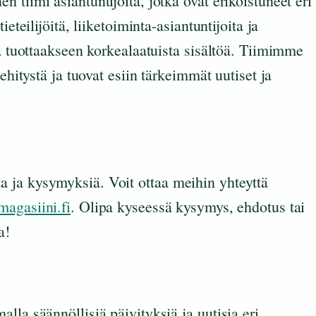
tiimi asiantuntijoita, jotka ovat erikoistuneet eri
eteilijöitä, liiketoiminta-asiantuntijoita ja
sä tuottaakseen korkealaatuista sisältöä. Tiimimme
ehitystä ja tuovat esiin tärkeimmät uutiset ja
 ja kysymyksiä. Voit ottaa meihin yhteyttä
agasiini.fi
. Olipa kyseessä kysymys, ehdotus tai
a!
lla säännöllisiä päivityksiä ja uutisia eri