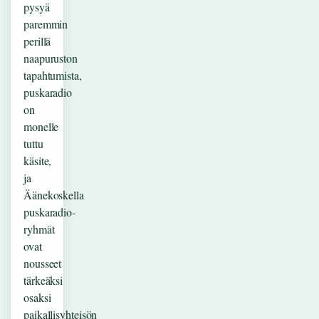
pysyä
paremmin
perillä
naapuruston
tapahtumista,
puskaradio
on
monelle
tuttu
käsite,
ja
Äänekoskella
puskaradio-
ryhmät
ovat
nousseet
tärkeäksi
osaksi
paikallisyhteisön