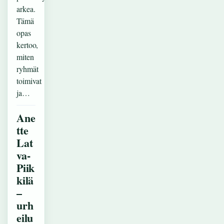
arkea.
Tämä
opas
kertoo,
miten
ryhmät
toimivat
ja…
Ane
tte
Lat
va-
Piik
kilä
–
urh
eilu