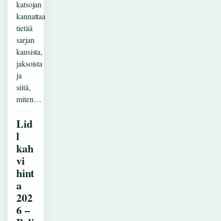
katsojan
kannattaa
tietää
sarjan
kausista,
jaksoista
ja
siitä,
miten…
Lid
l
kah
vi
hint
a
202
6 –