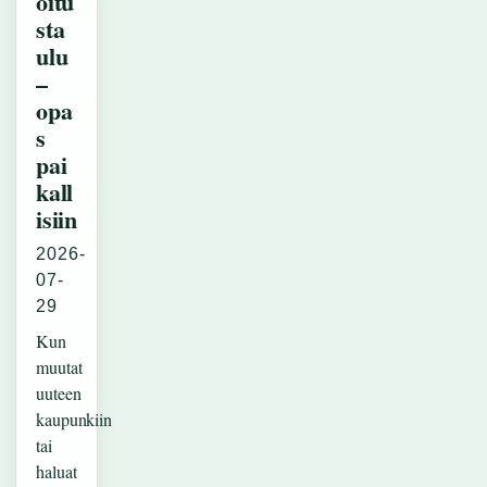
oitu
sta
ulu
–
opa
s
pai
kall
isiin
2026-
07-
29
Kun
muutat
uuteen
kaupunkiin
tai
haluat