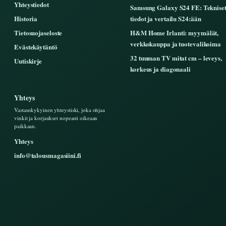
Yhteystiedot
Samsung Galaxy S24 FE: Teknise
Historia
tiedot ja vertailu S24:ään
Tietosuojaseloste
H&M Home Irlanti: myymälät,
verkkokauppa ja tuotevalikoima
Evästekäytäntö
32 tuuman TV mitat cm – leveys,
Uutiskirje
korkeus ja diagonaali
Yhteys
Vastauskykyinen yhteystiski, joka ohjaa
vinkit ja korjaukset nopeasti oikeaan
paikkaan.
Yhteys
info@talousmagasiini.fi