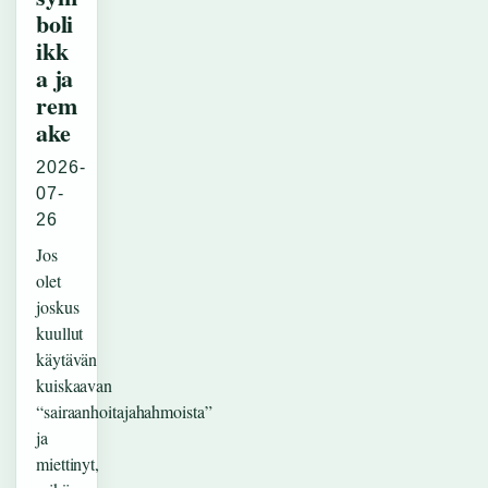
boli
ikk
a ja
rem
ake
2026-
07-
26
Jos
olet
joskus
kuullut
käytävän
kuiskaavan
“sairaanhoitajahahmoista”
ja
miettinyt,