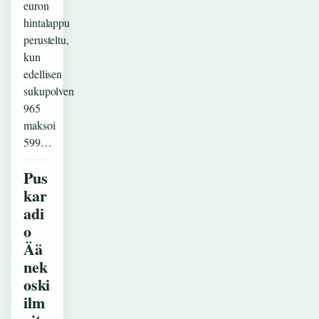
euron
hintalappu
perusteltu,
kun
edellisen
sukupolven
965
maksoi
599…
Pus
kar
adi
o
Ää
nek
oski
ilm