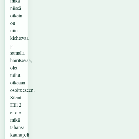
mikä
niissä
oikein
on
niin
kiehtovaa
ja
samalla
häiritsevää,
olet
tullut
oikeaan
osoitteeseen.
Silent
Hill 2
ei ole
mikä
tahansa
kauhupeli