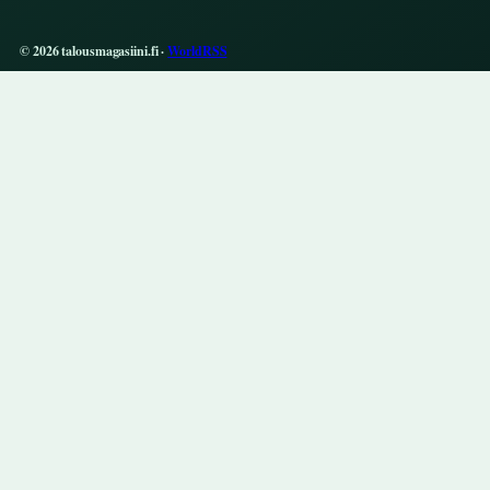
© 2026 talousmagasiini.fi ·
WorldRSS