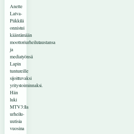
Anette
Latva-
Piikkilä
onnistui
kääntämään
moottoriurheilutaustansa
ja
mediatyönsä
Lapin
tuntureille
sijoittuvaksi
yritystoiminnaksi.
Hän
luki
MTV3:lla
urheilu-
uutisia
vuosina