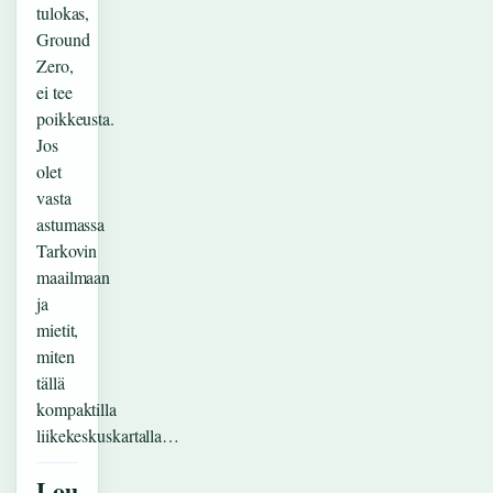
tulokas,
Ground
Zero,
ei tee
poikkeusta.
Jos
olet
vasta
astumassa
Tarkovin
maailmaan
ja
mietit,
miten
tällä
kompaktilla
liikekeskuskartalla…
Lou