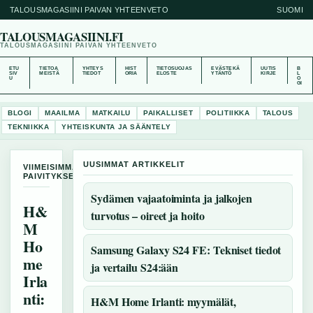
TALOUSMAGASIINI PAIVAN YHTEENVETO
SUOMI
TALOUSMAGASIINI.FI
TALOUSMAGASIINI PAIVAN YHTEENVETO
ETU
TIETOA
YHTEYS
HIST
TIETOSUOJAS
EVÄSTEKÄ
UUTIS
B
SIV
MEISTÄ
TIEDOT
ORIA
ELOSTE
YTÄNTÖ
KIRJE
L
U
O
GI
BLOGI
MAAILMA
MATKAILU
PAIKALLISET
POLITIIKKA
TALOUS
TEKNIIKKA
YHTEISKUNTA JA SÄÄNTELY
UUSIMMAT ARTIKKELIT
VIIMEISIMMAT
PAIVITYKSET
Sydämen vajaatoiminta ja jalkojen
H&
turvotus – oireet ja hoito
M
Ho
Samsung Galaxy S24 FE: Tekniset tiedot
me
ja vertailu S24:ään
Irla
nti:
H&M Home Irlanti: myymälät,