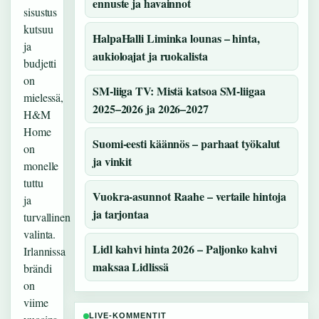
ennuste ja havainnot
sisustus
kutsuu
HalpaHalli Liminka lounas – hinta,
ja
aukioloajat ja ruokalista
budjetti
on
SM-liiga TV: Mistä katsoa SM-liigaa
mielessä,
2025–2026 ja 2026–2027
H&M
Home
Suomi-eesti käännös – parhaat työkalut
on
ja vinkit
monelle
tuttu
Vuokra-asunnot Raahe – vertaile hintoja
ja
ja tarjontaa
turvallinen
valinta.
Lidl kahvi hinta 2026 – Paljonko kahvi
Irlannissa
maksaa Lidlissä
brändi
on
viime
LIVE-KOMMENTIT