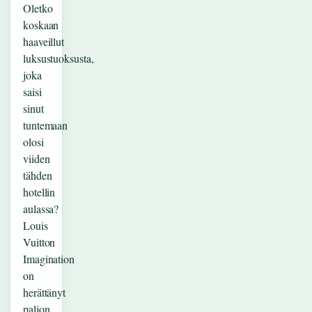
Oletko
koskaan
haaveillut
luksustuoksusta,
joka
saisi
sinut
tuntemaan
olosi
viiden
tähden
hotellin
aulassa?
Louis
Vuitton
Imagination
on
herättänyt
paljon