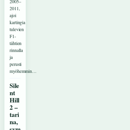
2005–
2011,
ajoi
kartingia
tulevien
F1-
tähtien
rinnalla
ja
perusti
myöhemmin…
Sile
nt
Hill
2 –
tari
na,
sym