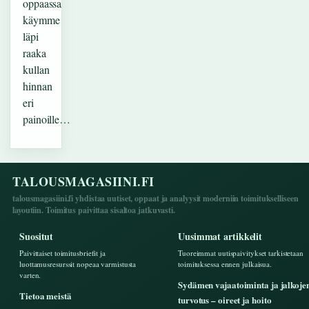
oppaassa
käymme
läpi
raaka
kullan
hinnan
eri
painoille…
TALOUSMAGASIINI.FI
talousmagasiini.fi yhdistaa uutiset, oppaat ja analyysit moderniin toimitukselliseen
layoutiin. Toimitus paivittaa sisaltoa jatkuvasti.
Suositut
Uusimmat artikkelit
Paivittaiset toimitusbriefit ja
Tuoreimmat uutispaivitykset tarkistetaan
luottamusresurssit nopeaa varmistusta
toimituksessa ennen julkaisua.
varten.
Sydämen vajaatoiminta ja jalkoje
Tietoa meistä
turvotus – oireet ja hoito