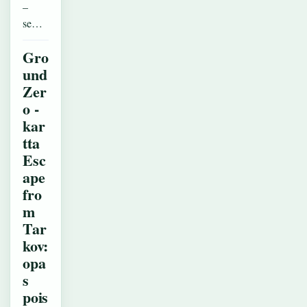
–
se…
Gro
und
Zer
o -
kar
tta
Esc
ape
fro
m
Tar
kov:
opa
s
pois