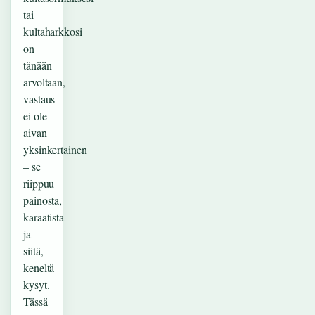
tai
kultaharkkosi
on
tänään
arvoltaan,
vastaus
ei ole
aivan
yksinkertainen
– se
riippuu
painosta,
karaatista
ja
siitä,
keneltä
kysyt.
Tässä