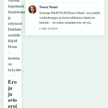
vuosina
laajentanut
Noora Niemi
läsnäoloaan,
Seuraan H&#038;M Home Irlanti: myymälät,
ja
verkkokauppa ja tuotevalikoima-lahetysta
tarkasti – arvostan tasapainoista savyja.
erityisesti
Dublinin
6 MIN SITTEN
seudulla
H&M
Home
-
tuotteita
on
nykyään…
Ero
ja
ja
avio
eroj