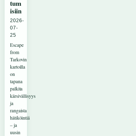
tum
isiin
2026-
07-
25
Escape
from
Tarkovin
kartoilla
on
tapana
palkita
kärsivällisyys
ja
rangaista
hätiköintiä
– ja
uusin