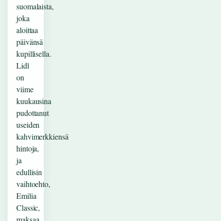
suomalaista,
joka
aloittaa
päivänsä
kupillisella.
Lidl
on
viime
kuukausina
pudottanut
useiden
kahvimerkkiensä
hintoja,
ja
edullisin
vaihtoehto,
Emilia
Classic,
maksaa