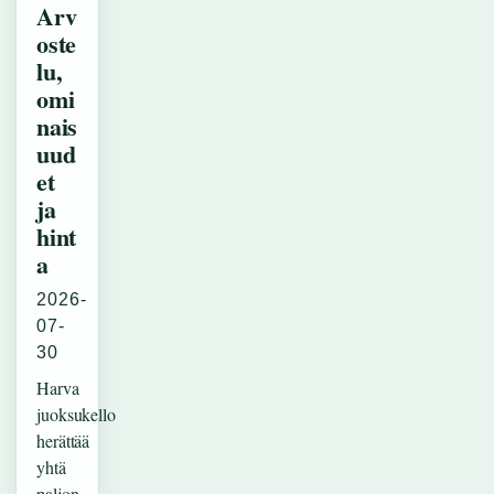
Arv
oste
lu,
omi
nais
uud
et
ja
hint
a
2026-
07-
30
Harva
juoksukello
herättää
yhtä
paljon