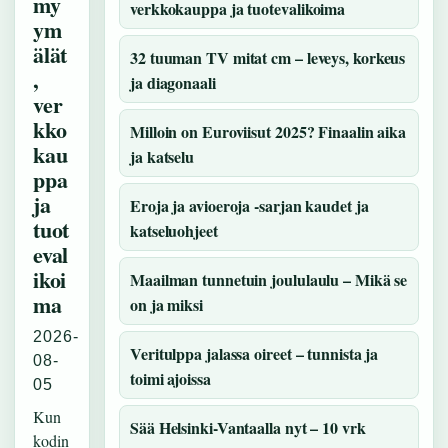
my
verkkokauppa ja tuotevalikoima
ym
älät
32 tuuman TV mitat cm – leveys, korkeus
,
ja diagonaali
ver
kko
Milloin on Euroviisut 2025? Finaalin aika
kau
ja katselu
ppa
ja
Eroja ja avioeroja -sarjan kaudet ja
tuot
katseluohjeet
eval
ikoi
Maailman tunnetuin joululaulu – Mikä se
ma
on ja miksi
2026-
Veritulppa jalassa oireet – tunnista ja
08-
toimi ajoissa
05
Kun
Sää Helsinki-Vantaalla nyt – 10 vrk
kodin