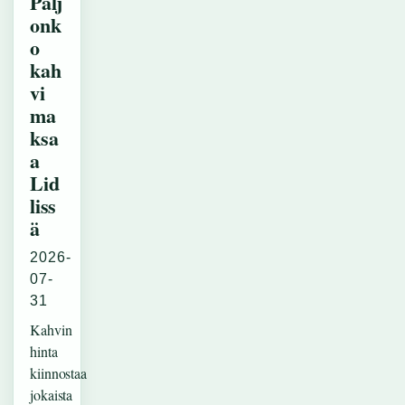
Palj
onk
o
kah
vi
ma
ksa
a
Lid
liss
ä
2026-
07-
31
Kahvin
hinta
kiinnostaa
jokaista