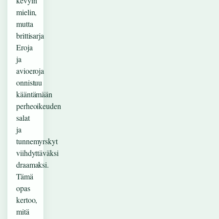
kevyin
mielin,
mutta
brittisarja
Eroja
ja
avioeroja
onnistuu
kääntämään
perheoikeuden
salat
ja
tunnemyrskyt
viihdyttäväksi
draamaksi.
Tämä
opas
kertoo,
mitä