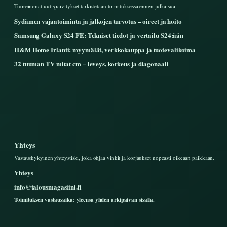
Tuoreimmat uutispaivitykset tarkistetaan toimituksessa ennen julkaisua.
Sydämen vajaatoiminta ja jalkojen turvotus – oireet ja hoito
Samsung Galaxy S24 FE: Tekniset tiedot ja vertailu S24:ään
H&M Home Irlanti: myymälät, verkkokauppa ja tuotevalikoima
32 tuuman TV mitat cm – leveys, korkeus ja diagonaali
Yhteys
Vastauskykyinen yhteystiski, joka ohjaa vinkit ja korjaukset nopeasti oikeaan paikkaan.
Yhteys
info@talousmagasiini.fi
Toimituksen vastausaika: yleensa yhden arkipaivan sisalla.