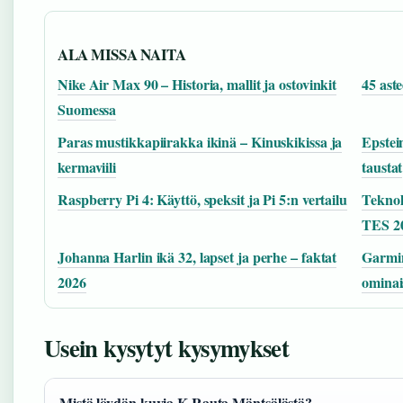
ALA MISSA NAITA
Nike Air Max 90 – Historia, mallit ja ostovinkit
45 ast
Suomessa
Paras mustikkapiirakka ikinä – Kinuskikissa ja
Epstein
kermaviili
taustat
Raspberry Pi 4: Käyttö, speksit ja Pi 5:n vertailu
Teknol
TES 2
Johanna Harlin ikä 32, lapset ja perhe – faktat
Garmin
2026
ominai
Usein kysytyt kysymykset
Mistä löydän kuvia K-Rauta Mäntsälästä?