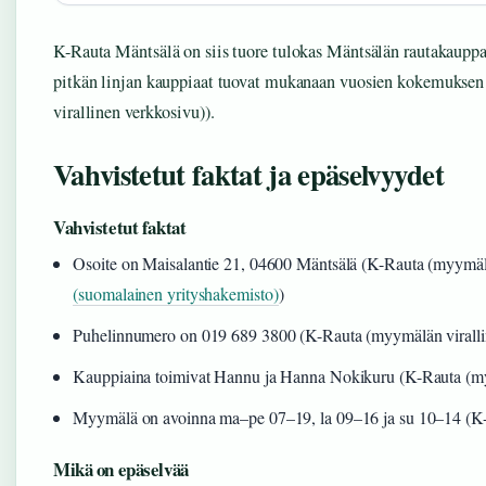
K-Rauta Mäntsälä on siis tuore tulokas Mäntsälän rautakauppak
pitkän linjan kauppiaat tuovat mukanaan vuosien kokemuksen
virallinen verkkosivu)).
Vahvistetut faktat ja epäselvyydet
Vahvistetut faktat
Osoite on Maisalantie 21, 04600 Mäntsälä (K-Rauta (myymälä
(suomalainen yrityshakemisto)
)
Puhelinnumero on 019 689 3800 (K-Rauta (myymälän viralli
Kauppiaina toimivat Hannu ja Hanna Nokikuru (K-Rauta (my
Myymälä on avoinna ma–pe 07–19, la 09–16 ja su 10–14 (K-
Mikä on epäselvää