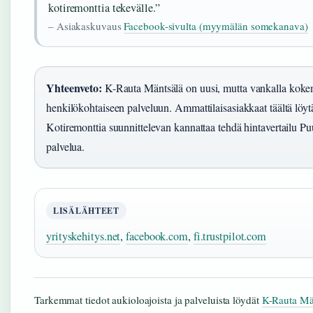
kotiremonttia tekevälle.”
– Asiakaskuvaus
Facebook-sivulta (myymälän somekanava)
Yhteenveto:
K-Rauta Mäntsälä on uusi, mutta vankalla kokem
henkilökohtaiseen palveluun. Ammattilaisasiakkaat täältä löytä
Kotiremonttia suunnittelevan kannattaa tehdä hintavertailu Pu
palvelua.
LISÄLÄHTEET
yrityskehitys.net
,
facebook.com
,
fi.trustpilot.com
Tarkemmat tiedot aukioloajoista ja palveluista löydät
K-Rauta Män