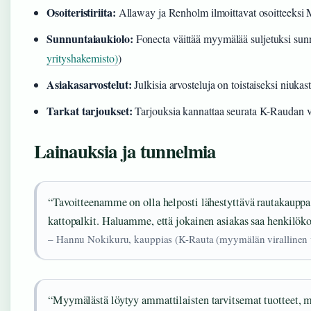
Osoiteristiriita:
Allaway ja Renholm ilmoittavat osoitteeksi M
Sunnuntaiaukiolo:
Fonecta väittää myymälää suljetuksi sunn
yrityshakemisto)
)
Asiakasarvostelut:
Julkisia arvosteluja on toistaiseksi niukasti
Tarkat tarjoukset:
Tarjouksia kannattaa seurata K-Raudan ver
Lainauksia ja tunnelmia
“Tavoitteenamme on olla helposti lähestyttävä rautakauppa,
kattopalkit. Haluamme, että jokainen asiakas saa henkilöko
– Hannu Nokikuru, kauppias (K-Rauta (myymälän virallinen 
“Myymälästä löytyy ammattilaisten tarvitsemat tuotteet, m