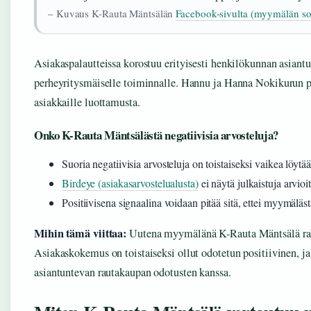
– Kuvaus K-Rauta Mäntsälän
Facebook-sivulta (myymälän s
Asiakaspalautteissa korostuu erityisesti henkilökunnan asiantu
perheyritysmäiselle toiminnalle. Hannu ja Hanna Nokikurun 
asiakkaille luottamusta.
Onko K-Rauta Mäntsälästä negatiivisia arvosteluja?
Suoria negatiivisia arvosteluja on toistaiseksi vaikea löytää
Birdeye (asiakasarvostelualusta)
ei näytä julkaistuja arvioi
Positiivisena signaalina voidaan pitää sitä, ettei myymäläs
Mihin tämä viittaa:
Uutena myymälänä K-Rauta Mäntsälä rake
Asiakaskokemus on toistaiseksi ollut odotetun positiivinen, ja 
asiantuntevan rautakaupan odotusten kanssa.