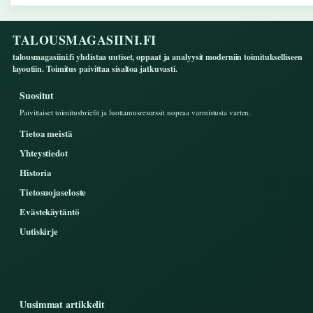
TALOUSMAGASIINI.FI
talousmagasiini.fi yhdistaa uutiset, oppaat ja analyysit moderniin toimitukselliseen
layoutiin. Toimitus paivittaa sisaltoa jatkuvasti.
Suositut
Paivittaiset toimitusbriefit ja luottamusresurssit nopeaa varmistusta varten.
Tietoa meistä
Yhteystiedot
Historia
Tietosuojaseloste
Evästekäytäntö
Uutiskirje
Uusimmat artikkelit