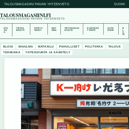
TALOUSMAGASIINI PAIVAN YHTEENVETO
SUOMI
TALOUSMAGASIINI.FI
TALOUSMAGASIINI PAIVAN YHTEENVETO
ETU
TIETOA
YHTEYS
HIST
TIETOSUOJAS
EVÄSTEKÄ
UUTIS
B
SIV
MEISTÄ
TIEDOT
ORIA
ELOSTE
YTÄNTÖ
KIRJE
L
U
O
GI
BLOGI
MAAILMA
MATKAILU
PAIKALLISET
POLITIIKKA
TALOUS
TEKNIIKKA
YHTEISKUNTA JA SÄÄNTELY