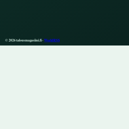
© 2026 talousmagasiini.fi ·
WorldRSS