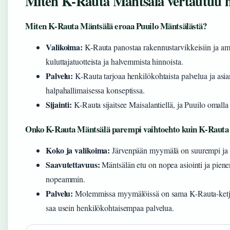
Miten K-Rauta Mäntsälä vertautuu 
Miten K-Rauta Mäntsälä eroaa Puuilo Mäntsälästä?
Valikoima:
K-Rauta panostaa rakennustarvikkeisiin ja amm
kuluttajatuotteista ja halvemmista hinnoista.
Palvelu:
K-Rauta tarjoaa henkilökohtaista palvelua ja asi
halpahallimaisessa konseptissa.
Sijainti:
K-Rauta sijaitsee Maisalantiellä, ja Puuilo omalla
Onko K-Rauta Mäntsälä parempi vaihtoehto kuin K-Rauta
Koko ja valikoima:
Järvenpään myymälä on suurempi ja s
Saavutettavuus:
Mäntsälän etu on nopea asiointi ja pien
nopeammin.
Palvelu:
Molemmissa myymälöissä on sama K-Rauta-ketjun
saa usein henkilökohtaisempaa palvelua.