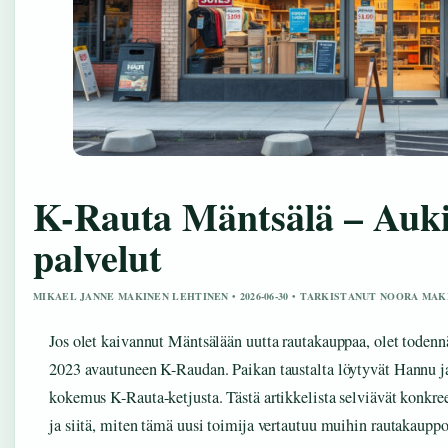
K-Rauta Mäntsälä – Aukio
palvelut
MIKAEL JANNE MAKINEN LEHTINEN • 2026-06-30 • TARKISTANUT NOORA MAK
Jos olet kaivannut Mäntsälään uutta rautakauppaa, olet toden
2023 avautuneen K-Raudan. Paikan taustalta löytyvät Hannu j
kokemus K-Rauta-ketjusta. Tästä artikkelista selviävät konkree
ja siitä, miten tämä uusi toimija vertautuu muihin rautakauppo