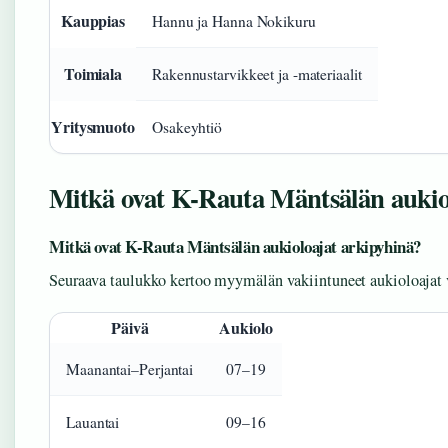
Kauppias
Hannu ja Hanna Nokikuru
Toimiala
Rakennustarvikkeet ja -materiaalit
Yritysmuoto
Osakeyhtiö
Mitkä ovat K-Rauta Mäntsälän aukio
Mitkä ovat K-Rauta Mäntsälän aukioloajat arkipyhinä?
Seuraava taulukko kertoo myymälän vakiintuneet aukioloajat v
Päivä
Aukiolo
Maanantai–Perjantai
07–19
Lauantai
09–16