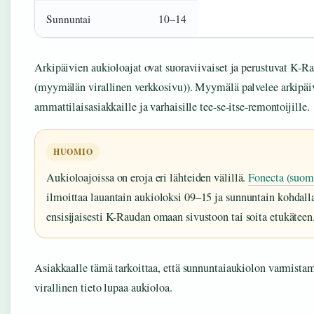
Sunnuntai
10–14
Arkipäivien aukioloajat ovat suoraviivaiset ja perustuvat K-Ra
(myymälän virallinen verkkosivu)). Myymälä palvelee arkipäi
ammattilaisasiakkaille ja varhaisille tee-se-itse-remontoijille.
HUOMIO
Aukioloajoissa on eroja eri lähteiden välillä.
Fonecta (suom
ilmoittaa lauantain aukioloksi 09–15 ja sunnuntain kohdalla
ensisijaisesti K-Raudan omaan sivustoon tai soita etukäteen
Asiakkaalle tämä tarkoittaa, että sunnuntaiaukiolon varmistam
virallinen tieto lupaa aukioloa.