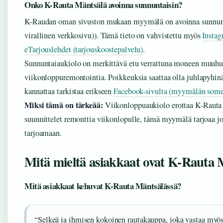
Onko K-Rauta Mäntsälä avoinna sunnuntaisin?
K-Raudan oman sivuston mukaan myymälä on avoinna sunnun
virallinen verkkosivu)). Tämä tieto on vahvistettu myös
Instag
eTarjouslehdet (tarjouskoostepalvelu)
.
Sunnuntaiaukiolo on merkittävä etu verrattuna moneen muuhun 
viikonloppuremontointia. Poikkeuksia saattaa olla juhlapyhinä
kannattaa tarkistaa erikseen
Facebook-sivulta (myymälän som
Miksi tämä on tärkeää:
Viikonloppuaukiolo erottaa K-Rauta M
suunnittelet remonttia viikonlopulle, tämä myymälä tarjoaa jo
tarjoamaan.
Mitä mieltä asiakkaat ovat K-Rauta 
Mitä asiakkaat kehuvat K-Rauta Mäntsälässä?
“Selkeä ja ihmisen kokoinen rautakauppa, joka vastaa myös 