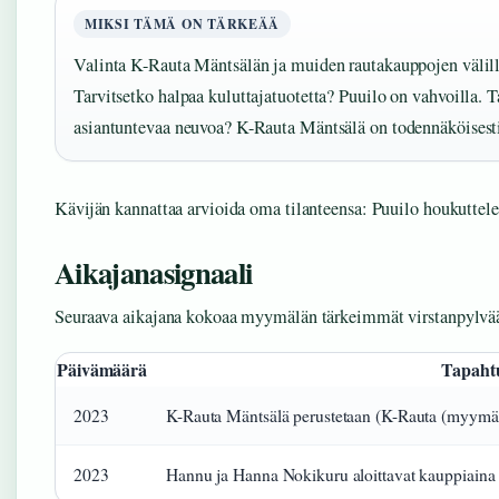
MIKSI TÄMÄ ON TÄRKEÄÄ
Valinta K-Rauta Mäntsälän ja muiden rautakauppojen välillä
Tarvitsetko halpaa kuluttajatuotetta? Puuilo on vahvoilla. T
asiantuntevaa neuvoa? K-Rauta Mäntsälä on todennäköisesti
Kävijän kannattaa arvioida oma tilanteensa: Puuilo houkuttele
Aikajanasignaali
Seuraava aikajana kokoaa myymälän tärkeimmät virstanpylvää
Päivämäärä
Tapah
2023
K-Rauta Mäntsälä perustetaan (K-Rauta (myymälä
2023
Hannu ja Hanna Nokikuru aloittavat kauppiaina