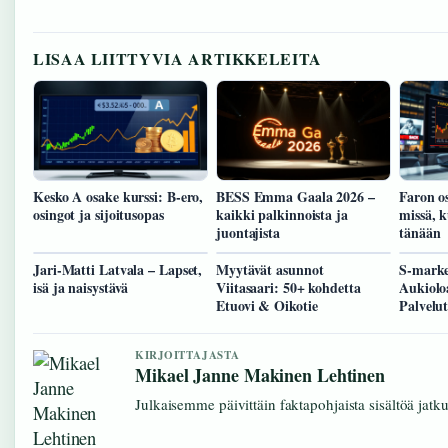
LISAA LIITTYVIA ARTIKKELEITA
Kesko A osake kurssi: B-ero,
BESS Emma Gaala 2026 –
Faron o
osingot ja sijoitusopas
kaikki palkinnoista ja
missä, k
juontajista
tänään
Jari-Matti Latvala – Lapset,
Myytävät asunnot
S-marke
isä ja naisystävä
Viitasaari: 50+ kohdetta
Aukioloa
Etuovi & Oikotie
Palvelu
KIRJOITTAJASTA
Mikael Janne Makinen Lehtinen
Julkaisemme päivittäin faktapohjaista sisältöä jatkuv