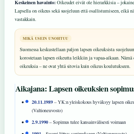
Keskeinen havainto:
Oikeudet eivät ole hierarkkisia – jokaine
Lapsella on oikeus sekä suojeluun että osallistumiseen, eikä nä
vastakkain.
MIKÄ USEIN UNOHTUU
Suomessa keskustellaan paljon lapsen oikeuksista suojelu
korostetaan lapsen oikeutta leikkiin ja vapaa-aikaan. Nämä ei
oikeuksia – ne ovat yhtä sitovia kuin oikeus koulutukseen.
Aikajana: Lapsen oikeuksien sopimu
20.11.1989
– YK:n yleiskokous hyväksyy lapsen oike
(Valtioneuvosto)
2.9.1990
– Sopimus tulee kansainvälisesti voimaan
1991
– Suomi liittyy sopimukseen (Valtioneuvosto)