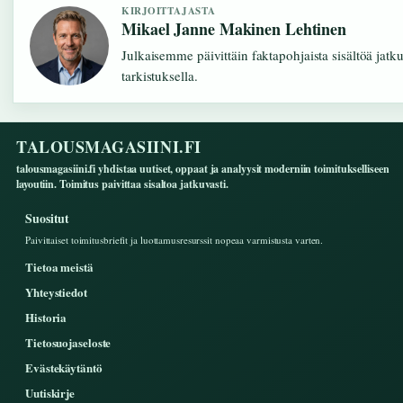
KIRJOITTAJASTA
Mikael Janne Makinen Lehtinen
Julkaisemme päivittäin faktapohjaista sisältöä jatku
tarkistuksella.
TALOUSMAGASIINI.FI
talousmagasiini.fi yhdistaa uutiset, oppaat ja analyysit moderniin toimitukselliseen
layoutiin. Toimitus paivittaa sisaltoa jatkuvasti.
Suositut
Paivittaiset toimitusbriefit ja luottamusresurssit nopeaa varmistusta varten.
Tietoa meistä
Yhteystiedot
Historia
Tietosuojaseloste
Evästekäytäntö
Uutiskirje