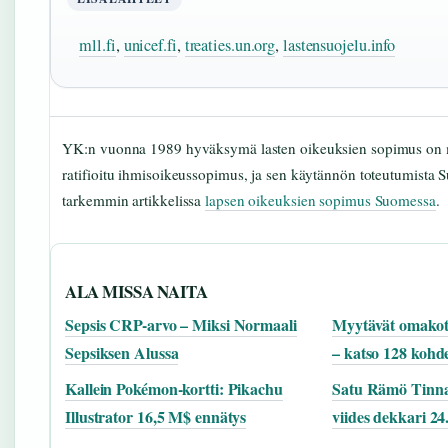
mll.fi
,
unicef.fi
,
treaties.un.org
,
lastensuojelu.info
YK:n vuonna 1989 hyväksymä lasten oikeuksien sopimus on 
ratifioitu ihmisoikeussopimus, ja sen käytännön toteutumista 
tarkemmin artikkelissa
lapsen oikeuksien sopimus Suomessa
.
ALA MISSA NAITA
Sepsis CRP-arvo – Miksi Normaali
Myytävät omakoti
Sepsiksen Alussa
– katso 128 kohd
Kallein Pokémon-kortti: Pikachu
Satu Rämö Tinna
Illustrator 16,5 M$ ennätys
viides dekkari 24