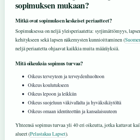
sopimuksen mukaan?
Mitkä ovat sopimuksen keskeiset periaatteet?
Sopimuksessa on neljä yleisperiaatetta: syrjimättömyys, lapse
kehitykseen sekä lapsen näkemysten kunnioittaminen (
Suomen
neljä periaatetta ohjaavat kaikkia muita määräyksiä.
Mitä oikeuksia sopimus turvaa?
Oikeus terveyteen ja terveydenhuoltoon
Oikeus koulutukseen
Oikeus lepoon ja leikkiin
Oikeus suojeluun väkivallalta ja hyväksikäytöltä
Oikeus omaan identiteettiin ja kansalaisuuteen
Yhteensä sopimus turvaa yli 40 eri oikeutta, jotka kattavat ka
alueet (
Pelastakaa Lapset
).