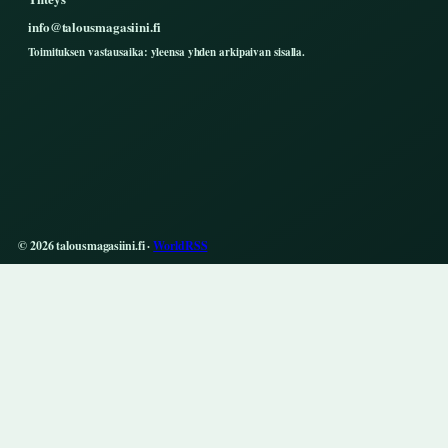
info@talousmagasiini.fi
Toimituksen vastausaika: yleensa yhden arkipaivan sisalla.
© 2026 talousmagasiini.fi ·
WorldRSS