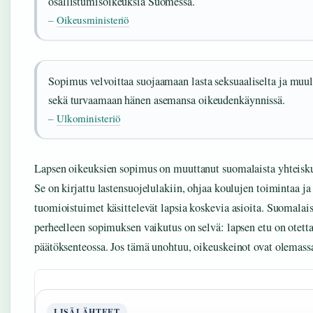
osallistumisoikeuksia Suomessa.
–
Oikeusministeriö
Sopimus velvoittaa suojaamaan lasta seksuaaliselta ja muul
sekä turvaamaan hänen asemansa oikeudenkäynnissä.
–
Ulkoministeriö
Lapsen oikeuksien sopimus on muuttanut suomalaista yhteiskun
Se on kirjattu lastensuojelulakiin, ohjaa koulujen toimintaa ja
tuomioistuimet käsittelevät lapsia koskevia asioita. Suomalais
perheelleen sopimuksen vaikutus on selvä: lapsen etu on otet
päätöksenteossa. Jos tämä unohtuu, oikeuskeinot ovat olemass
LISÄLÄHTEET