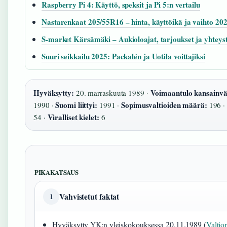
Raspberry Pi 4: Käyttö, speksit ja Pi 5:n vertailu
Nastarenkaat 205/55R16 – hinta, käyttöikä ja vaihto 20
S-market Kärsämäki – Aukioloajat, tarjoukset ja yhteyst
Suuri seikkailu 2025: Packalén ja Uotila voittajiksi
Hyväksytty:
Voimaantulo kansainväl
20. marraskuuta 1989 ·
Suomi liittyi:
Sopimusvaltioiden määrä:
1990 ·
1991 ·
196 
Viralliset kielet:
54 ·
6
PIKAKATSAUS
Vahvistetut faktat
1
Hyväksytty YK:n yleiskokouksessa 20.11.1989 (
Valtio