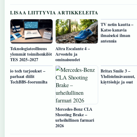
LISAA LIITTYVIA ARTIKKELEITA
TV netin kautta –
Katso kanavia
ilmaiseksi ilman
antennia
Teknologiateollisuus
Altra Escalante 4 –
ylemmät toimihenkilöt
Arvostelu ja
TES 2025–2027
ominaisuudet
io tech tarjoukset –
Britax Smile 3 –
parhaat diilit
Yhdistelmävaunut,
TechBBS-foorumilta
käyttöohje ja osat
Mercedes-Benz CLA
Shooting Brake –
urheilullinen farmari
2026