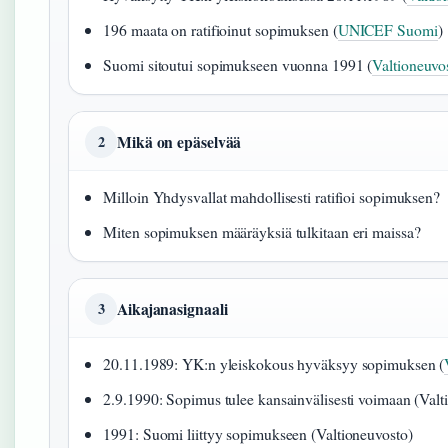
196 maata on ratifioinut sopimuksen (
UNICEF Suomi
)
Suomi sitoutui sopimukseen vuonna 1991 (
Valtioneuvo
Mikä on epäselvää
2
Milloin Yhdysvallat mahdollisesti ratifioi sopimuksen?
Miten sopimuksen määräyksiä tulkitaan eri maissa?
Aikajanasignaali
3
20.11.1989: YK:n yleiskokous hyväksyy sopimuksen (
2.9.1990: Sopimus tulee kansainvälisesti voimaan (Valt
1991: Suomi liittyy sopimukseen (Valtioneuvosto)