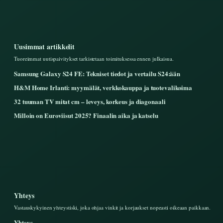
Uusimmat artikkelit
Tuoreimmat uutispaivitykset tarkistetaan toimituksessa ennen julkaisua.
Samsung Galaxy S24 FE: Tekniset tiedot ja vertailu S24:ään
H&M Home Irlanti: myymälät, verkkokauppa ja tuotevalikoima
32 tuuman TV mitat cm – leveys, korkeus ja diagonaali
Milloin on Euroviisut 2025? Finaalin aika ja katselu
Yhteys
Vastauskykyinen yhteystiski, joka ohjaa vinkit ja korjaukset nopeasti oikeaan paikkaan.
Yhteys