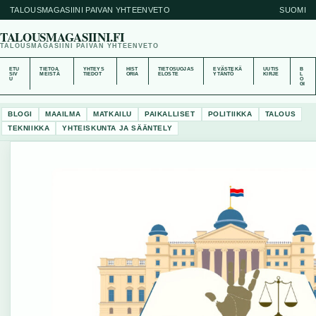
TALOUSMAGASIINI PAIVAN YHTEENVETO
SUOMI
TALOUSMAGASIINI.FI
TALOUSMAGASIINI PAIVAN YHTEENVETO
ETU
TIETOA
YHTEYS
HIST
TIETOSUOJAS
EVÄSTEKÄ
UUTIS
B
SIV
MEISTÄ
TIEDOT
ORIA
ELOSTE
YTÄNTÖ
KIRJE
L
U
O
GI
BLOGI
MAAILMA
MATKAILU
PAIKALLISET
POLITIIKKA
TALOUS
TEKNIIKKA
YHTEISKUNTA JA SÄÄNTELY