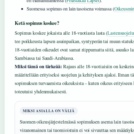
eri elämäntilanteissa (
Pelastakaa Lapset
).
Suomessa sopimus on lain tasoisena voimassa (
Oikeusmini
Ketä sopimus koskee?
Sopimus koskee jokaista alle 18-vuotiasta lasta (
Lastensuojelu
tee poikkeusta lapsen asuinpaikan, syntyperän tai muun statuks
18-vuotiaiden oikeudet ovat samat riippumatta siitä, asuuko l
Sambiassa tai Saudi-Arabiassa.
Miksi tämä on tärkeää:
Rajaus alle 18-vuotiaisiin on keskeine
määritellään erityiseksi suojelun ja kehityksen ajaksi. Ilman t
sopimuksen turvaamista oikeuksista – kuten oikeus erityiseen 
toteutuisi yhdenmukaisesti.
MIKSI ASIALLA ON VÄLIÄ
Suomen oikeusjärjestelmässä sopimuksen asema lain tasoisen
viranomainen tai tuomioistuin ei voi sivuuttaa sen määräyk