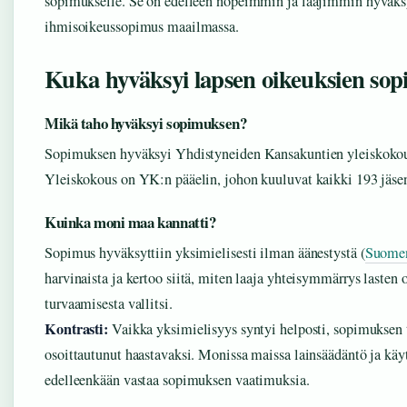
sopimukselle. Se on edelleen nopeimmin ja laajimmin hyväks
ihmisoikeussopimus maailmassa.
Kuka hyväksyi lapsen oikeuksien so
Mikä taho hyväksyi sopimuksen?
Sopimuksen hyväksyi Yhdistyneiden Kansakuntien yleiskokou
Yleiskokous on YK:n pääelin, johon kuuluvat kaikki 193 jäsen
Kuinka moni maa kannatti?
Sopimus hyväksyttiin yksimielisesti ilman äänestystä (
Suomen
harvinaista ja kertoo siitä, miten laaja yhteisymmärrys lasten 
turvaamisesta vallitsi.
Kontrasti:
Vaikka yksimielisyys syntyi helposti, sopimuksen
osoittautunut haastavaksi. Monissa maissa lainsäädäntö ja käy
edelleenkään vastaa sopimuksen vaatimuksia.