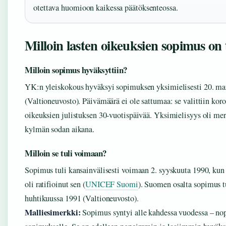
otettava huomioon kaikessa päätöksenteossa.
Milloin lasten oikeuksien sopimus on
Milloin sopimus hyväksyttiin?
YK:n yleiskokous hyväksyi sopimuksen yksimielisesti 20. ma
(Valtioneuvosto). Päivämäärä ei ole sattumaa: se valittiin kor
oikeuksien julistuksen 30-vuotispäivää. Yksimielisyys oli mer
kylmän sodan aikana.
Milloin se tuli voimaan?
Sopimus tuli kansainvälisesti voimaan 2. syyskuuta 1990, kun 
oli ratifioinut sen (
UNICEF Suomi
). Suomen osalta sopimus 
huhtikuussa 1991 (Valtioneuvosto).
Malliesimerkki:
Sopimus syntyi alle kahdessa vuodessa – nop