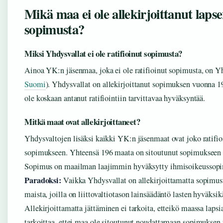
Mikä maa ei ole allekirjoittanut laps
sopimusta?
Miksi Yhdysvallat ei ole ratifioinut sopimusta?
Ainoa YK:n jäsenmaa, joka ei ole ratifioinut sopimusta, on Yh
Suomi
). Yhdysvallat on allekirjoittanut sopimuksen vuonna 19
ole koskaan antanut ratifiointiin tarvittavaa hyväksyntää.
Mitkä maat ovat allekirjoittaneet?
Yhdysvaltojen lisäksi kaikki YK:n jäsenmaat ovat joko ratifioin
sopimukseen. Yhteensä 196 maata on sitoutunut sopimuksee
Sopimus on maailman laajimmin hyväksytty ihmisoikeussop
Paradoksi:
Vaikka Yhdysvallat on allekirjoittamatta sopimusta
maista, joilla on liittovaltiotason lainsäädäntö lasten hyväksi
Allekirjoittamatta jättäminen ei tarkoita, etteikö maassa lapsia
tarkoittaa, ettei maa ole sitoutunut noudattamaan sopimuksen 