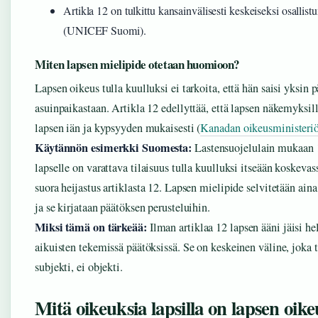
Artikla 12 on tulkittu kansainvälisesti keskeiseksi osallis
(UNICEF Suomi).
Miten lapsen mielipide otetaan huomioon?
Lapsen oikeus tulla kuulluksi ei tarkoita, että hän saisi yksin 
asuinpaikastaan. Artikla 12 edellyttää, että lapsen näkemyksil
lapsen iän ja kypsyyden mukaisesti (
Kanadan oikeusministeri
Käytännön esimerkki Suomesta:
Lastensuojelulain mukaan 1
lapselle on varattava tilaisuus tulla kuulluksi itseään koskeva
suora heijastus artiklasta 12. Lapsen mielipide selvitetään ain
ja se kirjataan päätöksen perusteluihin.
Miksi tämä on tärkeää:
Ilman artiklaa 12 lapsen ääni jäisi h
aikuisten tekemissä päätöksissä. Se on keskeinen väline, joka t
subjekti, ei objekti.
Mitä oikeuksia lapsilla on lapsen oik