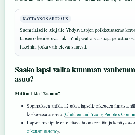
KÄYTÄNNÖN SEURAUS
Suomalaiselle lukijalle Yhdysvaltojen poikkeusasema koro
lapsen oikeudet ovat laki, Yhdysvalloissa suoja perustuu os
lakeihin, jotka vaihtelevat suuresti.
Saako lapsi valita kumman vanhemm
asuu?
Mitä artikla 12 sanoo?
Sopimuksen artikla 12 takaa lapselle oikeuden ilmaista 
koskevissa asioissa (
Children and Young People’s Commis
Lapsen mielipide on otettava huomioon iän ja kehitystaso
oikeusministeriö
).