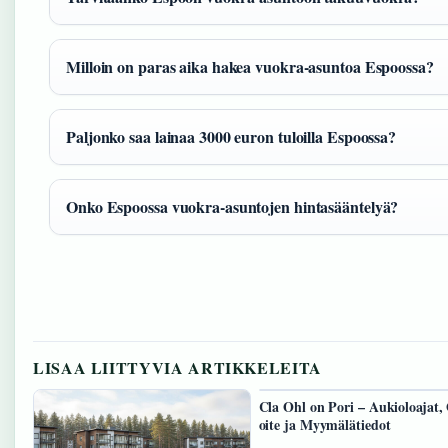
Milloin on paras aika hakea vuokra-asuntoa Espoossa?
Paljonko saa lainaa 3000 euron tuloilla Espoossa?
Onko Espoossa vuokra-asuntojen hintasääntelyä?
LISAA LIITTYVIA ARTIKKELEITA
Cla Ohl on Pori – Aukioloajat,
oite ja Myymälätiedot