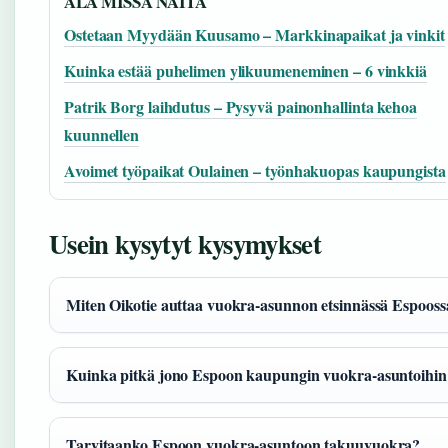
ALA MISSA NAITA
Ostetaan Myydään Kuusamo – Markkinapaikat ja vinkit
Kuinka estää puhelimen ylikuumeneminen – 6 vinkkiä
Patrik Borg laihdutus – Pysyvä painonhallinta kehoa
kuunnellen
Avoimet työpaikat Oulainen – työnhakuopas kaupungista
Usein kysytyt kysymykset
Miten Oikotie auttaa vuokra-asunnon etsinnässä Espooss
Kuinka pitkä jono Espoon kaupungin vuokra-asuntoihin
Tarvitaanko Espoon vuokra-asuntoon takuuvuokra?