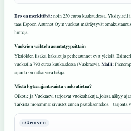
Ero on merkittävä:
noin 230 euroa kuukaudessa. Yksityisellä
taas Espoon Asunnot Oy:n vuokrat määräytyvät omakustannuspe
hintoja.
Vuokrien vaihtelu asuntotyypeittäin
Yksiöiden lisäksi kaksiot ja perheasunnot ovat yleisiä. Esimer
Malli:
vuokralla 790 euroa kuukaudessa (Vuokraovi).
Pienempi
sijainti on ratkaiseva tekijä.
Mistä löytää ajantasaista vuokratietoa?
Oikotie ja Vuokraovi tarjoavat vuokrahakuja, joissa näkyy ajan
Tarkista molemmat sivustot ennen päätöksentekoa – tarjonta va
PÄÄPOINTTI