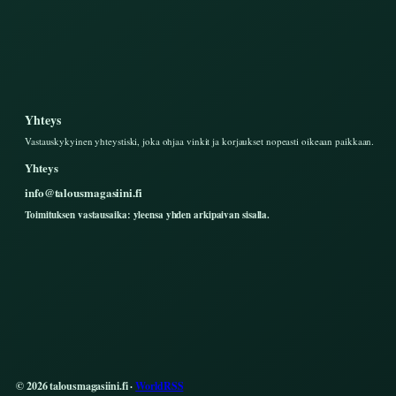
Yhteys
Vastauskykyinen yhteystiski, joka ohjaa vinkit ja korjaukset nopeasti oikeaan paikkaan.
Yhteys
info@talousmagasiini.fi
Toimituksen vastausaika: yleensa yhden arkipaivan sisalla.
© 2026 talousmagasiini.fi ·
WorldRSS