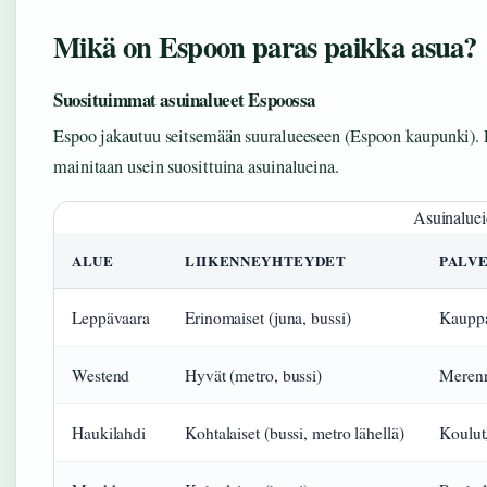
Mikä on Espoon paras paikka asua?
Suosituimmat asuinalueet Espoossa
Espoo jakautuu seitsemään suuralueeseen (Espoon kaupunki).
mainitaan usein suosittuina asuinalueina.
Asuinaluei
ALUE
LIIKENNEYHTEYDET
PALV
Leppävaara
Erinomaiset (juna, bussi)
Kauppa
Westend
Hyvät (metro, bussi)
Merenra
Haukilahdi
Kohtalaiset (bussi, metro lähellä)
Koulut,