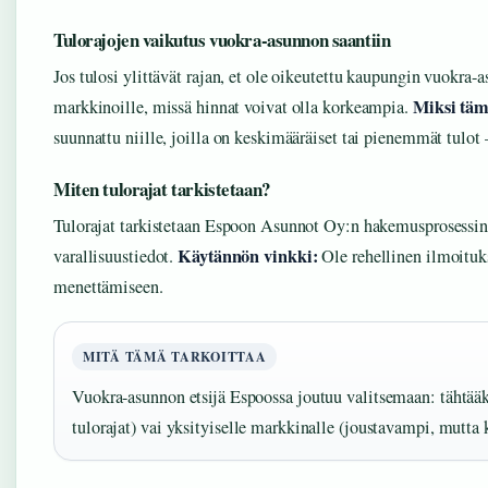
Tulorajojen vaikutus vuokra-asunnon saantiin
Jos tulosi ylittävät rajan, et ole oikeutettu kaupungin vuokra-
Miksi täm
markkinoille, missä hinnat voivat olla korkeampia.
suunnattu niille, joilla on keskimääräiset tai pienemmät tulot 
Miten tulorajat tarkistetaan?
Tulorajat tarkistetaan Espoon Asunnot Oy:n hakemusprosessin 
Käytännön vinkki:
varallisuustiedot.
Ole rehellinen ilmoituks
menettämiseen.
MITÄ TÄMÄ TARKOITTAA
Vuokra-asunnon etsijä Espoossa joutuu valitsemaan: tähtää
tulorajat) vai yksityiselle markkinalle (joustavampi, mutta 