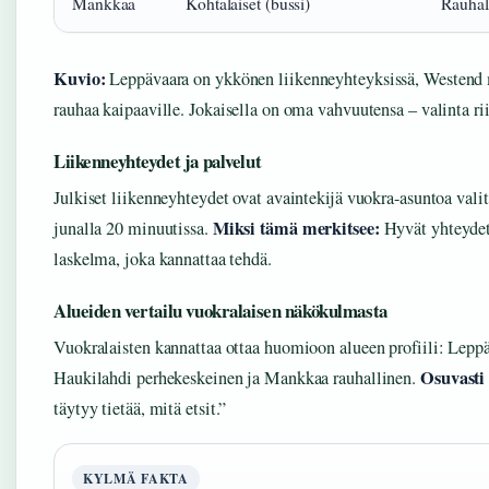
Mankkaa
Kohtalaiset (bussi)
Rauhal
Kuvio:
Leppävaara on ykkönen liikenneyhteyksissä, Westend 
rauhaa kaipaaville. Jokaisella on oma vahvuutensa – valinta ri
Liikenneyhteydet ja palvelut
Julkiset liikenneyhteydet ovat avaintekijä vuokra-asuntoa vali
Miksi tämä merkitsee:
junalla 20 minuutissa.
Hyvät yhteydet 
laskelma, joka kannattaa tehdä.
Alueiden vertailu vuokralaisen näkökulmasta
Vuokralaisten kannattaa ottaa huomioon alueen profiili: Leppä
Osuvasti 
Haukilahdi perhekeskeinen ja Mankkaa rauhallinen.
täytyy tietää, mitä etsit.”
KYLMÄ FAKTA