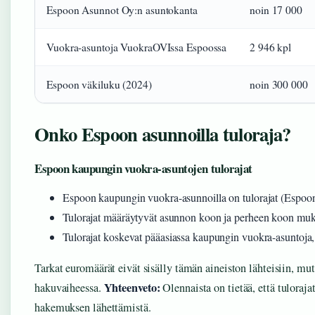
Espoon Asunnot Oy:n asuntokanta
noin 17 000
Vuokra-asuntoja VuokraOVIssa Espoossa
2 946 kpl
Espoon väkiluku (2024)
noin 300 000
Onko Espoon asunnoilla tuloraja?
Espoon kaupungin vuokra-asuntojen tulorajat
Espoon kaupungin vuokra-asunnoilla on tulorajat (Espoo
Tulorajat määräytyvät asunnon koon ja perheen koon mu
Tulorajat koskevat pääasiassa kaupungin vuokra-asuntoja, 
Tarkat euromäärät eivät sisälly tämän aineiston lähteisiin, m
Yhteenveto:
hakuvaiheessa.
Olennaista on tietää, että tuloraja
hakemuksen lähettämistä.