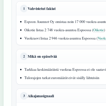
Vahvistetut faktat
1
Espoon Asunnot Oy omistaa noin 17 000 vuokra-asunto
Oikotie listaa 2 748 vuokra-asuntoa Espoossa (
Oikotie
)
Vuokraovi listaa 2 946 vuokra-asuntoa Espoossa (
Vuok
Mikä on epäselvää
2
Tarkkaa keskimääräistä vuokraa Espoossa ei ole saatavil
Tulorajojen tarkat euromäärät eivät sisälly lähteisiin
Aikajanasignaali
3