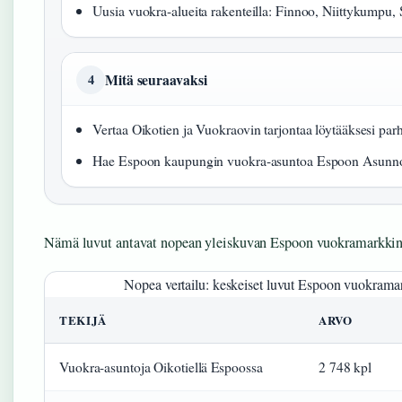
Uusia vuokra-alueita rakenteilla: Finnoo, Niittykumpu, 
Mitä seuraavaksi
4
Vertaa Oikotien ja Vuokraovin tarjontaa löytääksesi pa
Hae Espoon kaupungin vuokra-asuntoa Espoon Asunno
Nämä luvut antavat nopean yleiskuvan Espoon vuokramarkkin
Nopea vertailu: keskeiset luvut Espoon vuokrama
TEKIJÄ
ARVO
Vuokra-asuntoja Oikotiellä Espoossa
2 748 kpl