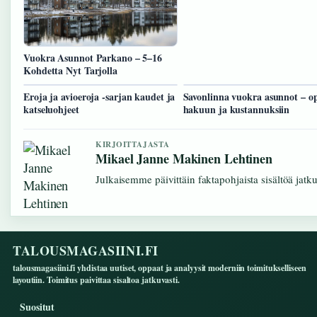
Vuokra Asunnot Parkano – 5–16
Kohdetta Nyt Tarjolla
Eroja ja avioeroja -sarjan kaudet ja
Savonlinna vuokra asunnot – o
katseluohjeet
hakuun ja kustannuksiin
KIRJOITTAJASTA
Mikael Janne Makinen Lehtinen
Julkaisemme päivittäin faktapohjaista sisältöä jatkuv
TALOUSMAGASIINI.FI
talousmagasiini.fi yhdistaa uutiset, oppaat ja analyysit moderniin toimitukselliseen
layoutiin. Toimitus paivittaa sisaltoa jatkuvasti.
Suositut