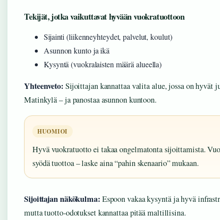
Tekijät, jotka vaikuttavat hyvään vuokratuottoon
Sijainti (liikenneyhteydet, palvelut, koulut)
Asunnon kunto ja ikä
Kysyntä (vuokralaisten määrä alueella)
Yhteenveto:
Sijoittajan kannattaa valita alue, jossa on hyvät 
Matinkylä – ja panostaa asunnon kuntoon.
HUOMIOI
Hyvä vuokratuotto ei takaa ongelmatonta sijoittamista. Vuok
syödä tuottoa – laske aina “pahin skenaario” mukaan.
Sijoittajan näkökulma:
Espoon vakaa kysyntä ja hyvä infrastru
mutta tuotto-odotukset kannattaa pitää maltillisina.