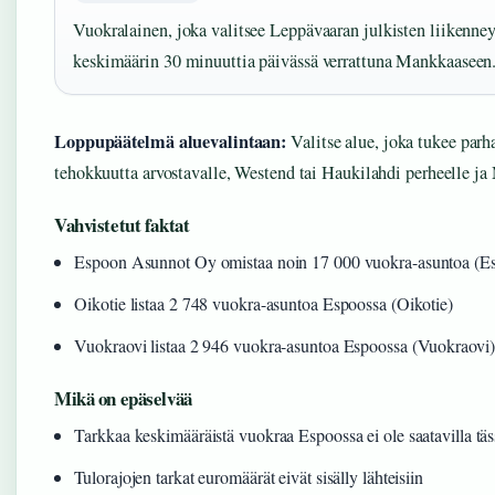
Vuokralainen, joka valitsee Leppävaaran julkisten liikenne
keskimäärin 30 minuuttia päivässä verrattuna Mankkaaseen. 
Loppupäätelmä aluevalintaan:
Valitse alue, joka tukee parh
tehokkuutta arvostavalle, Westend tai Haukilahdi perheelle ja
Vahvistetut faktat
Espoon Asunnot Oy omistaa noin 17 000 vuokra-asuntoa (E
Oikotie listaa 2 748 vuokra-asuntoa Espoossa (Oikotie)
Vuokraovi listaa 2 946 vuokra-asuntoa Espoossa (Vuokraovi)
Mikä on epäselvää
Tarkkaa keskimääräistä vuokraa Espoossa ei ole saatavilla täs
Tulorajojen tarkat euromäärät eivät sisälly lähteisiin