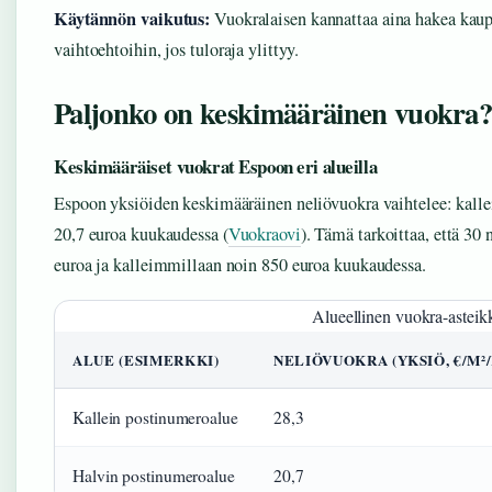
Käytännön vaikutus:
Vuokralaisen kannattaa aina hakea kaupu
vaihtoehtoihin, jos tuloraja ylittyy.
Paljonko on keskimääräinen vuokra
Keskimääräiset vuokrat Espoon eri alueilla
Espoon yksiöiden keskimääräinen neliövuokra vaihtelee: kalle
20,7 euroa kuukaudessa (
Vuokraovi
). Tämä tarkoittaa, että 3
euroa ja kalleimmillaan noin 850 euroa kuukaudessa.
Alueellinen vuokra-asteik
ALUE (ESIMERKKI)
NELIÖVUOKRA (YKSIÖ, €/M²
Kallein postinumeroalue
28,3
Halvin postinumeroalue
20,7