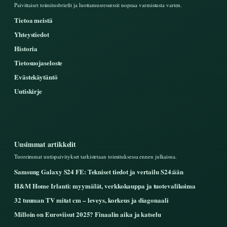
Paivittaiset toimitusbriefit ja luottamusresurssit nopeaa varmistusta varten.
Tietoa meistä
Yhteystiedot
Historia
Tietosuojaseloste
Evästekäytäntö
Uutiskirje
Uusimmat artikkelit
Tuoreimmat uutispaivitykset tarkistetaan toimituksessa ennen julkaisua.
Samsung Galaxy S24 FE: Tekniset tiedot ja vertailu S24:ään
H&M Home Irlanti: myymälät, verkkokauppa ja tuotevalikoima
32 tuuman TV mitat cm – leveys, korkeus ja diagonaali
Milloin on Euroviisut 2025? Finaalin aika ja katselu