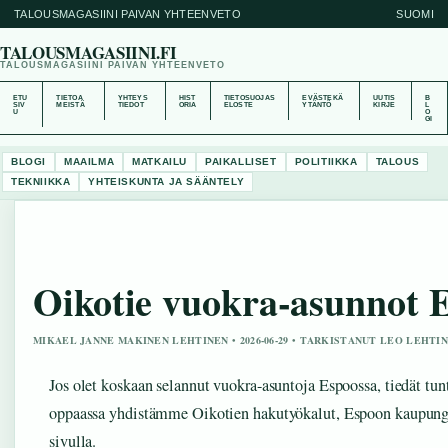
TALOUSMAGASIINI PAIVAN YHTEENVETO
SUOMI
TALOUSMAGASIINI.FI
TALOUSMAGASIINI PAIVAN YHTEENVETO
ETU
TIETOA
YHTEYS
HIST
TIETOSUOJAS
EVÄSTEKÄ
UUTIS
B
SIV
MEISTÄ
TIEDOT
ORIA
ELOSTE
YTÄNTÖ
KIRJE
L
U
O
GI
BLOGI
MAAILMA
MATKAILU
PAIKALLISET
POLITIIKKA
TALOUS
TEKNIIKKA
YHTEISKUNTA JA SÄÄNTELY
Oikotie vuokra-asunnot 
MIKAEL JANNE MAKINEN LEHTINEN • 2026-06-29 • TARKISTANUT LEO LEHTI
Jos olet koskaan selannut vuokra-asuntoja Espoossa, tiedät tunt
oppaassa yhdistämme Oikotien hakutyökalut, Espoon kaupungin
sivulla.