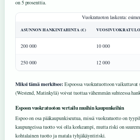
on 5 prosenttia.
Vuokratuoton laskenta: esime
ASUNNON HANKINTAHINTA (€)
VUOSIVUOKRATULO 
200 000
10 000
250 000
12 000
Miksi tämä merkitsee:
Espoossa vuokratuottoon vaikuttavat s
(Westend, Matinkylä) voivat tuottaa vähemmän suhteessa hank
Espoon vuokratuoton vertailu muihin kaupunkeihin
Espoo on osa pääkaupunkiseutua, missä vuokratuotto on tyypil
kaupungeissa tuotto voi olla korkeampi, mutta riski on suure
kohtalainen tuotto ja matala tyhjäkäyntiriski.