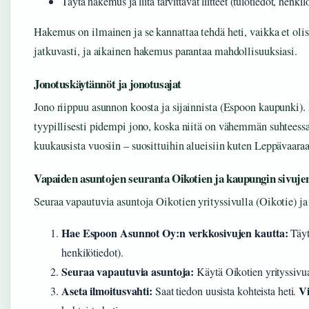
Täytä hakemus ja liitä tarvittavat liitteet (tulotiedot, henkil
Hakemus on ilmainen ja se kannattaa tehdä heti, vaikka et oli
jatkuvasti, ja aikainen hakemus parantaa mahdollisuuksiasi.
Jonotuskäytännöt ja jonotusajat
Jono riippuu asunnon koosta ja sijainnista (Espoon kaupunki).
tyypillisesti pidempi jono, koska niitä on vähemmän suhteess
kuukausista vuosiin – suosittuihin alueisiin kuten Leppävaaraa
Vapaiden asuntojen seuranta Oikotien ja kaupungin sivuje
Seuraa vapautuvia asuntoja Oikotien yrityssivulla (Oikotie) j
Hae Espoon Asunnot Oy:n verkkosivujen kautta:
Täytä
henkilötiedot).
Seuraa vapautuvia asuntoja:
Käytä Oikotien yrityssivu
Aseta ilmoitusvahti:
Vi
Saat tiedon uusista kohteista heti.