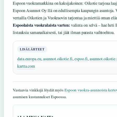
Espoon vuokramarkkina on kaksijakoinen: Oikotie tarjoaa laaja
Espoon Asunnot Oy:llä on edullisempia kaupungin asuntoja. Vu
vertailla Oikotien ja Vuokraovin tarjontaa ja miettiä oman elä
Espoolaista vuokralaista varten:
valinta on selvä – hae heti
listauksia samanaikaisesti, tai jäät ilman parasta vaihtoehtoa.
LISÄLÄHTEET
data.europa.eu
,
asunnot.oikotie.fi
,
espoo.fi
,
asunnot.oikotie.
kartta.com
Vastaavia vinkkejä löydät myös
Espoon vuokra-asunnoista kertov
asumisen kustannukset Espoossa.