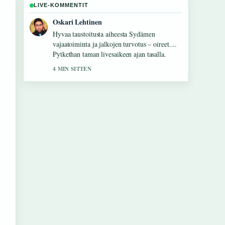
LIVE-KOMMENTIT
Sanni Heikkinen
Raportointi Samsung Galaxy S24 FE:
Tekniset tiedot ja...-aiheesta tuntuu
luotettavalta ja helppolukuiselta.
6 MIN SITTEN