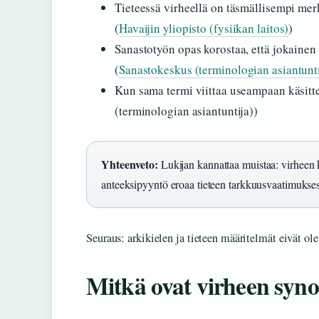
Tieteessä virheellä on täsmällisempi mer
(
Havaijin yliopisto (fysiikan laitos)
)
Sanastotyön opas korostaa, että jokainen k
(
Sanastokeskus (terminologian asiantunti
Kun sama termi viittaa useampaan käsitt
(terminologian asiantuntija))
Yhteenveto:
Lukijan kannattaa muistaa: virheen k
anteeksipyyntö eroaa tieteen tarkkuusvaatimukses
Seuraus: arkikielen ja tieteen määritelmät eivät ole 
Mitkä ovat virheen syn