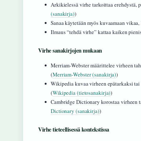
Arkikielessä virhe tarkoittaa erehdystä, 
(sanakirja)
)
Sanaa käytetään myös kuvaamaan vikaa, hä
Ilmaus “tehdä virhe” kattaa kaiken pienis
Virhe sanakirjojen mukaan
Merriam-Webster määrittelee virheen tah
(
Merriam-Webster (sanakirja)
)
Wikipedia kuvaa virheen epätarkaksi tai v
(
Wikipedia (tietosanakirja)
)
Cambridge Dictionary korostaa virheen t
Dictionary (sanakirja)
)
Virhe tieteellisessä kontekstissa