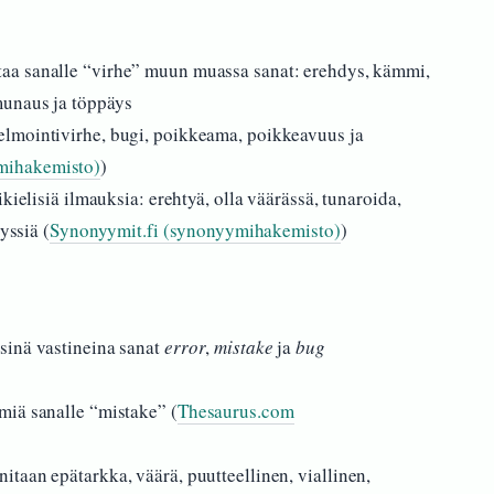
taa sanalle “virhe” muun muassa sanat: erehdys, kämmi,
munaus ja töppäys
lmointivirhe, bugi, poikkeama, poikkeavuus ja
mihakemisto)
)
kielisiä ilmauksia: erehtyä, olla väärässä, tunaroida,
yssiä (
Synonyymit.fi (synonyymihakemisto)
)
sinä vastineina sanat
error
,
mistake
ja
bug
miä sanalle “mistake” (
Thesaurus.com
taan epätarkka, väärä, puutteellinen, viallinen,