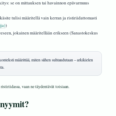
kitys: se on mittauksen tai havainnon epävarmuus
äsite tulisi määritellä vain kerran ja ristiriidattomasti
ja)
)
eeseen, jokainen määritellään erikseen (Sanastokeskus
onteksti määrittää, miten siihen suhtaudutaan – arkikielen
ta.
ristiriidassa, vaan ne täydentävät toisiaan.
onyymit?