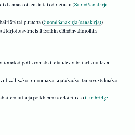
poikkeamaa oikeasta tai odotetusta (
SuomiSanakirja
iriötä tai puutetta (
SuomiSanakirja (sanakirja)
)
tä kirjoitusvirheistä isoihin elämänvalintoihin
attomaksi poikkeamaksi totuudesta tai tarkkuudesta
irheelliseksi toiminnaksi, ajatukseksi tai arvostelmaksi
ahattomuutta ja poikkeamaa odotetusta (
Cambridge