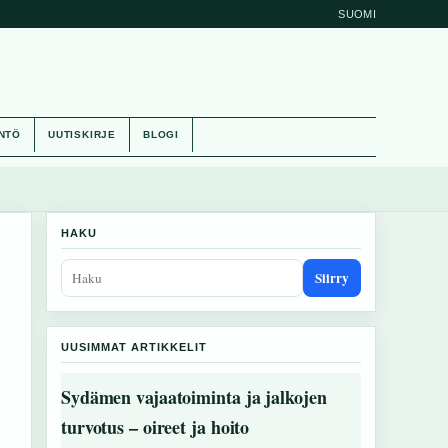
SUOMI
NTÖ
UUTISKIRJE
BLOGI
HAKU
Siirry
UUSIMMAT ARTIKKELIT
Sydämen vajaatoiminta ja jalkojen
turvotus – oireet ja hoito