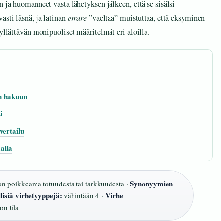
n ja huomanneet vasta lähetyksen jälkeen, että se sisälsi
asti läsnä, ja latinan
errāre
”vaeltaa” muistuttaa, että eksyminen
 yllättävän monipuoliset määritelmät eri aloilla.
n hakuun
i
vertailu
alla
Synonyymien
n poikkeama totuudesta tai tarkkuudesta ·
llisiä virhetyyppejä:
Virhe
vähintään 4 ·
on tila