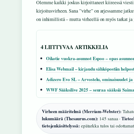
Olemme kaikki joskus kirjoittaneet kiireessä viesti
kirjoitusvirheen. Sana ”virhe” on arjessamme jatkuv
on inhimillistä – mutta virheellä on myös tarkat ja
4 LIITTYVAA ARTIKKELIA
Oikotie vuokra-asunnot Espoo – opas asunno
Elisa Webmail – kirjaudu sähköpostiin helpost
Adizero Evo SL – Arvostelu, ominaisuudet ja 
WWF Sääksilive 2025 – seuraa sääksiä Saima
Virheen määritelmä (Merriam-Webster):
Tahato
lukumäärä (Thesaurus.com):
Tietee
145 sanaa ·
tietojenkäsittelyssä:
epätarkka tulos tai odottamat