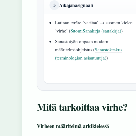
Aikajanasignaali
3
Latinan errāre ‘vaeltaa’ → suomen kielen
‘virhe’ (
SuomiSanakirja (sanakirja)
)
Sanastotyön oppaan moderni
määritelmäohjeistus (
Sanastokeskus
(terminologian asiantuntija)
)
Mitä tarkoittaa virhe?
Virheen määritelmä arkikielessä