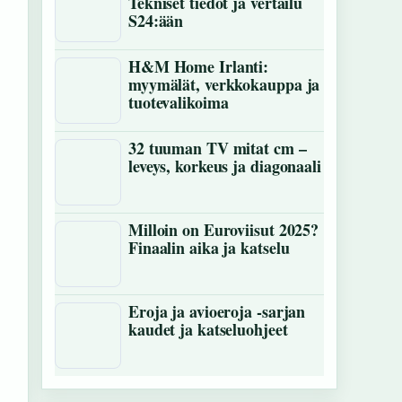
Tekniset tiedot ja vertailu
S24:ään
H&M Home Irlanti:
myymälät, verkkokauppa ja
tuotevalikoima
32 tuuman TV mitat cm –
leveys, korkeus ja diagonaali
Milloin on Euroviisut 2025?
Finaalin aika ja katselu
Eroja ja avioeroja -sarjan
kaudet ja katseluohjeet