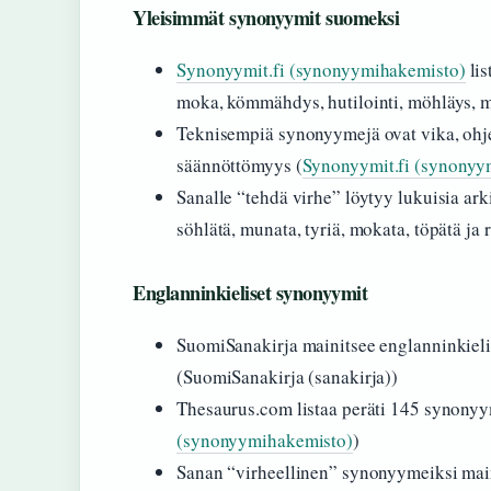
Yleisimmät synonyymit suomeksi
Synonyymit.fi (synonyymihakemisto)
lis
moka, kömmähdys, hutilointi, möhläys, 
Teknisempiä synonyymejä ovat vika, ohje
säännöttömyys (
Synonyymit.fi (synonyy
Sanalle “tehdä virhe” löytyy lukuisia arki
söhlätä, munata, tyriä, mokata, töpätä ja r
Englanninkieliset synonyymit
SuomiSanakirja mainitsee englanninkieli
(SuomiSanakirja (sanakirja))
Thesaurus.com listaa peräti 145 synonyy
(synonyymihakemisto)
)
Sanan “virheellinen” synonyymeiksi maini