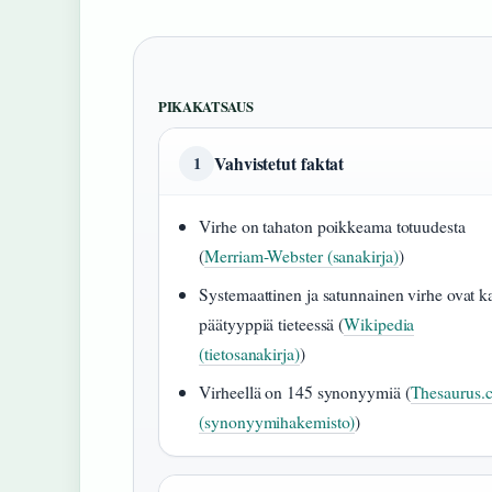
PIKAKATSAUS
Vahvistetut faktat
1
Virhe on tahaton poikkeama totuudesta
(
Merriam-Webster (sanakirja)
)
Systemaattinen ja satunnainen virhe ovat k
päätyyppiä tieteessä (
Wikipedia
(tietosanakirja)
)
Virheellä on 145 synonyymiä (
Thesaurus.
(synonyymihakemisto)
)