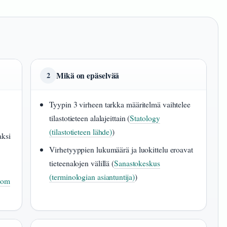
Mikä on epäselvää
2
Tyypin 3 virheen tarkka määritelmä vaihtelee
tilastotieteen alalajeittain (
Statology
(tilastotieteen lähde)
)
aksi
Virhetyyppien lukumäärä ja luokittelu eroavat
tieteenalojen välillä (
Sanastokeskus
(terminologian asiantuntija)
)
com