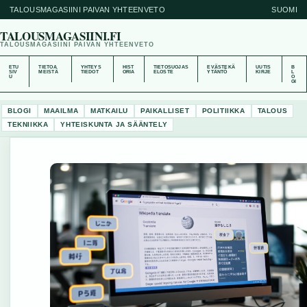
TALOUSMAGASIINI PAIVAN YHTEENVETO
SUOMI
TALOUSMAGASIINI.FI
TALOUSMAGASIINI PAIVAN YHTEENVETO
ETU
TIETOA
YHTEYS
HIST
TIETOSUOJAS
EVÄSTEKÄ
UUTIS
B
SIV
MEISTÄ
TIEDOT
ORIA
ELOSTE
YTÄNTÖ
KIRJE
L
U
O
GI
BLOGI
MAAILMA
MATKAILU
PAIKALLISET
POLITIIKKA
TALOUS
TEKNIIKKA
YHTEISKUNTA JA SÄÄNTELY