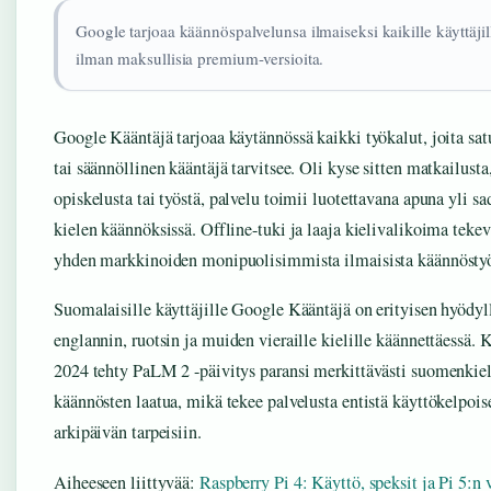
Google tarjoaa käännöspalvelunsa ilmaiseksi kaikille käyttäjil
ilman maksullisia premium-versioita.
Google Kääntäjä tarjoaa käytännössä kaikki työkalut, joita sa
tai säännöllinen kääntäjä tarvitsee. Oli kyse sitten matkailusta
opiskelusta tai työstä, palvelu toimii luotettavana apuna yli sa
kielen käännöksissä. Offline-tuki ja laaja kielivalikoima tekevä
yhden markkinoiden monipuolisimmista ilmaisista käännöstyö
Suomalaisille käyttäjille Google Kääntäjä on erityisen hyödyl
englannin, ruotsin ja muiden vieraille kielille käännettäessä. 
2024 tehty PaLM 2 -päivitys paransi merkittävästi suomenkiel
käännösten laatua, mikä tekee palvelusta entistä käyttökelpo
arkipäivän tarpeisiin.
Aiheeseen liittyvää:
Raspberry Pi 4: Käyttö, speksit ja Pi 5:n v