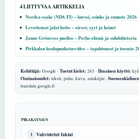
4 LIITTYVAA ARTIKKELIA
Nordea osake (NDA FI) – kurssi, osinko ja ennuste 2026
Levottomat jalat hoito – oireet, syyt ja keinot
Janne Grönroos puoliso – Perhe-elämä ja suhdehistoria
Pirkkalan koulupuukotusvideo – tapahtumat ja tuomio 2
Kehittäjä:
Tuetut kielet:
Ilmainen käyttö:
Google ·
243 ·
kyll
Ominaisuudet:
Suomenkielinen
teksti, puhe, kuva, asiakirjat ·
translate.google.fi
PIKAKATSAUS
Vahvistetut faktat
1