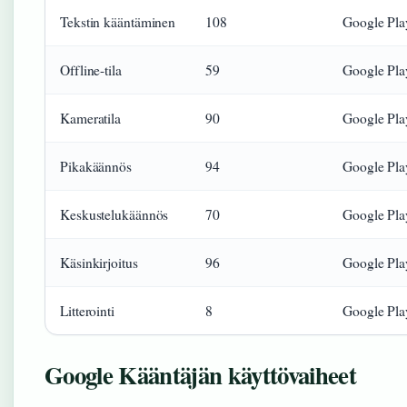
Tekstin kääntäminen
108
Google Pla
Offline-tila
59
Google Pla
Kameratila
90
Google Pla
Pikakäännös
94
Google Pla
Keskustelukäännös
70
Google Pla
Käsinkirjoitus
96
Google Pla
Litterointi
8
Google Pla
Google Kääntäjän käyttövaiheet