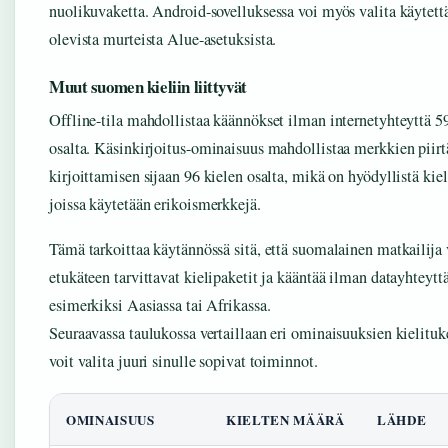
nuolikuvaketta. Android-sovelluksessa voi myös valita käytett
olevista murteista Alue-asetuksista.
Muut suomen kieliin liittyvät
Offline-tila mahdollistaa käännökset ilman internetyhteyttä 5
osalta. Käsinkirjoitus-ominaisuus mahdollistaa merkkien piir
kirjoittamisen sijaan 96 kielen osalta, mikä on hyödyllistä kiel
joissa käytetään erikoismerkkejä.
Tämä tarkoittaa käytännössä sitä, että suomalainen matkailija 
etukäteen tarvittavat kielipaketit ja kääntää ilman datayhteytt
esimerkiksi Aasiassa tai Afrikassa.
Seuraavassa taulukossa vertaillaan eri ominaisuuksien kielituke
voit valita juuri sinulle sopivat toiminnot.
OMINAISUUS
KIELTEN MÄÄRÄ
LÄHDE