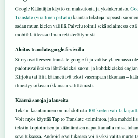
Google Kääntäjän käyttö on maksutonta ja yksinkertaista.
Goo
Translate (virallinen palvelu)
kääntää tekstejä nopeasti suomen 
sadan muun kielen välillä. Palvelu toimii sekä selaimessa että
mobiililaitteessa ilman rekisteröitymistä.
Aloitus translate.google.fi-sivulla
Siirry osoitteeseen translate.google.fi ja valitse yläreunassa ol
pudotusvalikoista lähtökieleksi suomi ja kohdekieleksi englant
Kirjoita tai liitä käännettävä teksti vasempaan ikkunaan – kää
ilmestyy oikeaan ikkunaan välittömästi.
Käännä sanoja ja lauseita
Tekstin kääntäminen on mahdollista
108 kielen välillä kirjoit
Voit myös käyttää Tap to Translate -toimintoa, joka mahdollis
tekstin kopioimisen ja kääntämisen napauttamalla missä taha
sovelluksessa. Android-sovelluksessa voi lisäksi valita murteit