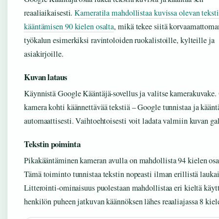
reaaliaikaisesti.
Kameratila mahdollistaa kuvissa olevan tekst
kääntämisen 90 kielen osalta
, mikä tekee siitä korvaamattoma
työkalun esimerkiksi ravintoloiden ruokalistoille, kylteille ja
asiakirjoille.
Kuvan lataus
Käynnistä Google Kääntäjä-sovellus ja valitse kamerakuvake.
kamera kohti käännettävää tekstiä – Google tunnistaa ja kääntä
automaattisesti. Vaihtoehtoisesti voit ladata valmiin kuvan gal
Tekstin poiminta
Pikakääntäminen kameran avulla on mahdollista 94 kielen osa
Tämä toiminto tunnistaa tekstin nopeasti ilman erillistä laukai
Litterointi-ominaisuus puolestaan mahdollistaa eri kieltä käyt
henkilön puheen jatkuvan käännöksen lähes reaaliajassa 8 kiele