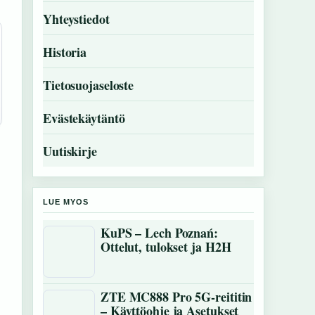
Yhteystiedot
Historia
Tietosuojaseloste
Evästekäytäntö
Uutiskirje
LUE MYOS
KuPS – Lech Poznań:
Ottelut, tulokset ja H2H
ZTE MC888 Pro 5G-reititin
– Käyttöohje ja Asetukset