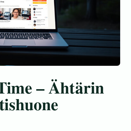
Time – Ähtärin
utishuone