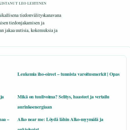
RKISTANUT LEO LEHTINEN
ikallisena tiedonvälityskanavana
isen tiedonjakamisen ja
nan jakaa uutisia, kokemuksia ja
Leukemia iho-oireet – tunnista varoitusmerkit | Opas
ja
Mikä on tuulivoima? Selitys, haasteet ja vertailu
aurinkoenergiaan
naa –
Alko near me: Löydä lähin Alko-myymälä ja
aukioloajat