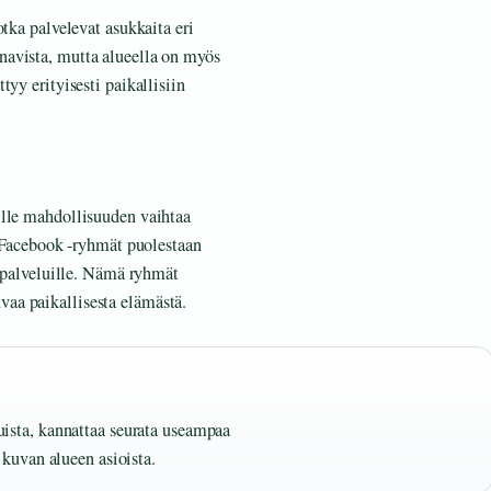
otka palvelevat asukkaita eri
navista, mutta alueella on myös
yy erityisesti paikallisiin
ille mahdollisuuden vaihtaa
i Facebook -ryhmät puolestaan
a palveluille. Nämä ryhmät
aa paikallisesta elämästä.
eluista, kannattaa seurata useampaa
kuvan alueen asioista.