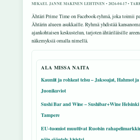
MIKAEL JANNE MAKINEN LEHTINEN • 2026-04-17 • TA
Ähtäri Prime Time on Facebook-ryhmä, joka toimii pa
Ähtärin alueen asukkaille. Ryhmä yhdistää kansanoma
ajankohtaisen keskustelun, tarjoten ähtäriläisille aree
näkemyksiä omalla nimellä.
ALA MISSA NAITA
Kauniit ja rohkeat telsu – Jaksoajat, Hahmot ja
Juonikuviot
Sushi Bar and Wine – Sushibar+Wine Helsinki 
Tampere
EU-tuomiot muuttivat Ruotsin rahapelimarkki
näin sääntely kiristyi