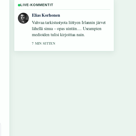
LIVE-KOMMENTIT
Noora Niemi
Hyva yhteenveto aiheesta Ile Uusivuoren
pituus 184 cm – kaikki.... Tama on tahan
mennessa selkein kooste tanaan.
9 MIN SITTEN