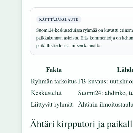
KÄYTTÄJÄPALAUTE
Suomi24-keskusteluissa ryhmää on kuvattu erinoma
paikkakunnan asioista. Eräs kommentoija on keh
paikallistiedon saamisen kannalta.
Fakta
Lähd
Ryhmän tarkoitus
FB-kuvaus: uutishuo
Keskustelut
Suomi24: ahdinko, tu
Liittyvät ryhmät
Ähtärin ilmoitustaul
Ähtäri kirpputori ja paika