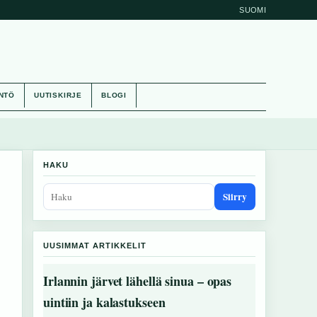
SUOMI
NTÖ
UUTISKIRJE
BLOGI
HAKU
Siirry
UUSIMMAT ARTIKKELIT
Irlannin järvet lähellä sinua – opas
uintiin ja kalastukseen