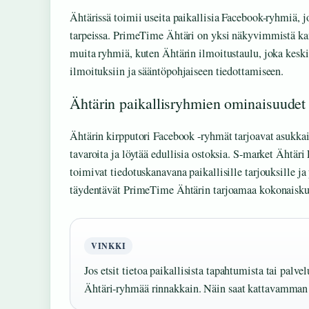
Ähtärissä toimii useita paikallisia Facebook-ryhmiä, j
tarpeissa. PrimeTime Ähtäri on yksi näkyvimmistä ka
muita ryhmiä, kuten Ähtärin ilmoitustaulu, joka keskitt
ilmoituksiin ja sääntöpohjaiseen tiedottamiseen.
Ähtärin paikallisryhmien ominaisuudet
Ähtärin kirpputori Facebook -ryhmät tarjoavat asukka
tavaroita ja löytää edullisia ostoksia. S-market Ähtär
toimivat tiedotuskanavana paikallisille tarjouksille j
täydentävät PrimeTime Ähtärin tarjoamaa kokonaiskuv
VINKKI
Jos etsit tietoa paikallisista tapahtumista tai palv
Ähtäri-ryhmää rinnakkain. Näin saat kattavamman 