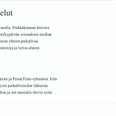
elut
ueella. Paikkakunnan historia
sä nykypäivän sosiaalisen median
avat yhteen paikallisia
muistoja ja tietoa alueen
äristä ja PrimeTime-ryhmästä. Eräs
tystä paikallistiedon lähteenä.
oa ja sen taustalla olevia syitä.