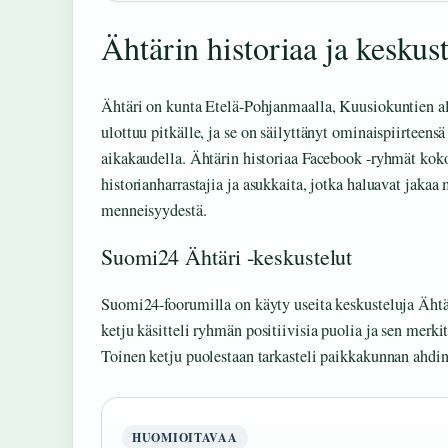
Ähtärin historiaa ja keskust
Ähtäri on kunta Etelä-Pohjanmaalla, Kuusiokuntien al
ulottuu pitkälle, ja se on säilyttänyt ominaispiirteen
aikakaudella. Ähtärin historiaa Facebook -ryhmät koko
historianharrastajia ja asukkaita, jotka haluavat jakaa 
menneisyydestä.
Suomi24 Ähtäri -keskustelut
Suomi24-foorumilla on käyty useita keskusteluja Äht
ketju käsitteli ryhmän positiivisia puolia ja sen merki
Toinen ketju puolestaan tarkasteli paikkakunnan ahdink
HUOMIOITAVAA