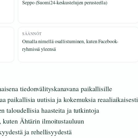
Seppo (Suomi24-keskustelujen perusteella)
SÄÄNNÖT
Omalla nimellä osallistuminen, kuten Facebook-
ryhmissä yleensä
isena tiedonvälityskanavana paikallisille
 paikallisia uutisia ja kokemuksia reaaliaikaisesti
 taloudellisia haasteita ja tutkintoja
, kuten Ähtärin ilmoitustauluun
kkyydestä ja rehellisyydestä