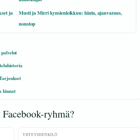
kset ja
Musti ja Mirri kynsienleikkuu: hinta, ajanvaraus,
nonstop
 palvelut
teluhistoria
 Tarjoukset
a hinnat
i Facebook-ryhmä?
YHTEYSHENKILÖ