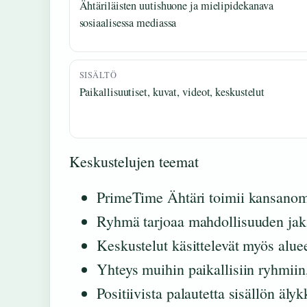
Ähtäriläisten uutishuone ja mielipidekanava
sosiaalisessa mediassa
SISÄLTÖ
Paikallisuutiset, kuvat, videot, keskustelut
Keskustelujen teemat
PrimeTime Ähtäri toimii kansanoma
Ryhmä tarjoaa mahdollisuuden jakaa
Keskustelut käsittelevät myös alueen
Yhteys muihin paikallisiin ryhmiin
Positiivista palautetta sisällön äly