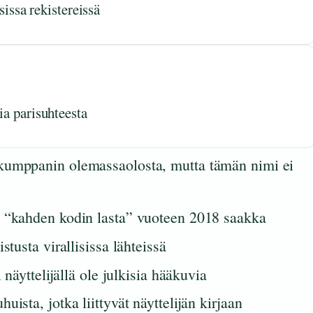
isissa rekistereissä
ia parisuhteesta
kumppanin olemassaolosta, mutta tämän nimi ei
a “kahden kodin lasta” vuoteen 2018 saakka
stusta virallisissa lähteissä
 näyttelijällä ole julkisia hääkuvia
ista, jotka liittyvät näyttelijän kirjaan