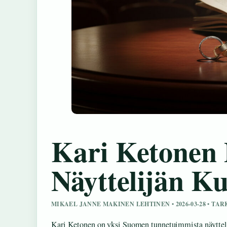
Kari Ketonen 
Näyttelijän K
MIKAEL JANNE MAKINEN LEHTINEN • 2026-03-28 • TA
Kari Ketonen on yksi Suomen tunnetuimmista näyttelijö