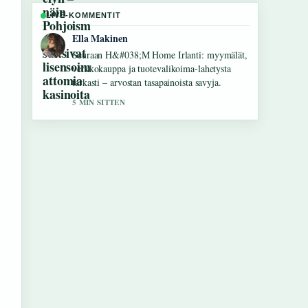
LIVE-KOMMENTIT
Joonas Kallio
Hyvaa taustoitusta aiheesta 32 tuuman TV
mitat cm – leveys,.... Pytkethan taman
livesaikeen ajan tasalla.
7 MIN SITTEN