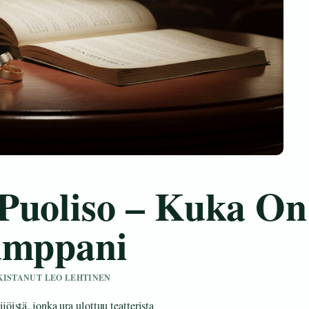
Puoliso – Kuka On
umppani
RKISTANUT LEO LEHTINEN
istä, jonka ura ulottuu teatterista