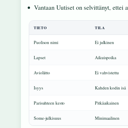
Vantaan Uutiset on selvittänyt, ettei a
TIETO
TILA
Puolison nimi
Ei julkinen
Lapset
Aikuispoika
Avioliitto
Ei vahvistettu
Isyys
Kahden kodin isä
Parisuhteen kesto
Pitkäaikainen
Some-julkisuus
Minimaalinen