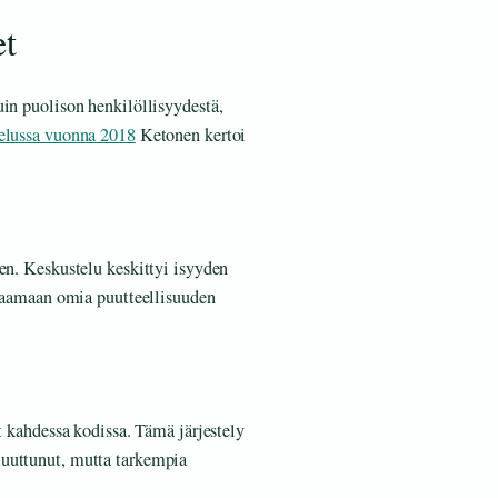
et
uin puolison henkilöllisyydestä,
elussa vuonna 2018
Ketonen kertoi
en. Keskustelu keskittyi isyyden
ohtaamaan omia puutteellisuuden
t kahdessa kodissa. Tämä järjestely
muuttunut, mutta tarkempia