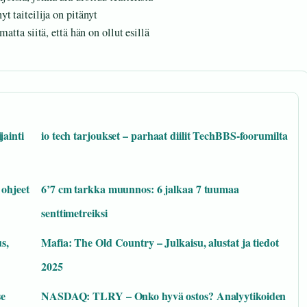
t taiteilija on pitänyt
atta siitä, että hän on ollut esillä
jainti
io tech tarjoukset – parhaat diilit TechBBS-foorumilta
 ohjeet
6’7 cm tarkka muunnos: 6 jalkaa 7 tuumaa
senttimetreiksi
s,
Mafia: The Old Country – Julkaisu, alustat ja tiedot
2025
se
NASDAQ: TLRY – Onko hyvä ostos? Analyytikoiden