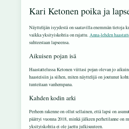
Kari Ketonen poika ja laps
Näyttelijän isyydestä on saatavilla enemmän tietoja k
vaikka yksityiskohtia on rajattu.
Anna-lehden haastatt
suhteestaan lapseensa.
Aikuisen pojan isä
Haastattelussa Ketonen viittasi pojan olevan jo aikuin
haasteisiin ja siihen, miten näyttelijä on joutunut k
tunteitaan vanhempana.
Kahden kodin arki
Perheen rakenne on ollut sellainen, että lapsi on asunu
päättyi vuonna 2018, minkä jälkeen perhetilanne on 
yksityiskohtia ei ole jaettu julkisuuteen.