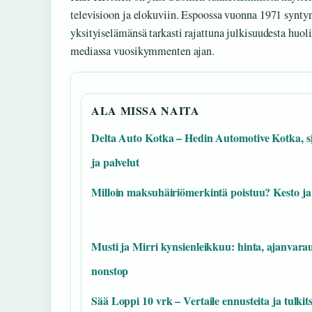
televisioon ja elokuviin. Espoossa vuonna 1971 syntyny
yksityiselämänsä tarkasti rajattuna julkisuudesta huolim
mediassa vuosikymmenten ajan.
ALA MISSA NAITA
Delta Auto Kotka – Hedin Automotive Kotka, si
ja palvelut
Milloin maksuhäiriömerkintä poistuu? Kesto ja
Musti ja Mirri kynsienleikkuu: hinta, ajanvarau
nonstop
Sää Loppi 10 vrk – Vertaile ennusteita ja tulkit