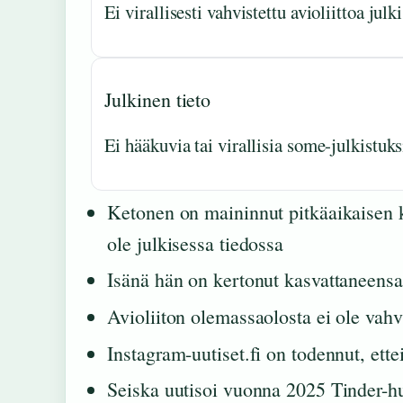
Ei virallisesti vahvistettu avioliittoa julk
Julkinen tieto
Ei hääkuvia tai virallisia some-julkistuks
Ketonen on maininnut pitkäaikaisen 
ole julkisessa tiedossa
Isänä hän on kertonut kasvattaneens
Avioliiton olemassaolosta ei ole vahvi
Instagram-uutiset.fi on todennut, ettei
Seiska uutisoi vuonna 2025 Tinder-huhu