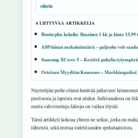
oikein
4 LIITTYVAA ARTIKKELIA
Ruutu plus kokeilu: Ilmainen 1 kk ja hinta 15,99 
ASP-lainan maksimimäärä – paljonko voit saada
Samsung XCover 5 – Kestävä puhelin työympäris
Ostetaan Myydään Kuusamo – Markkinapaikat j
Näyttelijän perhe-elämä herättää jatkuvasti kiinnostust
puolisosta ja lapsista ovat niukat. Julkisuudessa on lii
mutta vahvistettuja faktoja on vaikea löytää.
Tämä artikkeli kokoaa yhteen ne seikat, jotka on mahdo
lähteistä, sekä erottaa todellisuuden spekulaatioista.