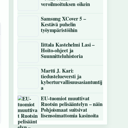
veroilmoituksen oikein
Samsung XCover 5 –
Kestävä puhelin
työympäristöihin
Iittala Kastehelmi Lasi –
Hoito-ohjeet ja
Suunnitteluhistoria
Martti J. Kari:
tiedustelueversti ja
kyberturvallisuusasiantuntij
a
EU-tuomiot muuttivat
Ruotsin pelisääntelyn – näin
Pohjoismaat suitsivat
lisensoimattomia kasinoita