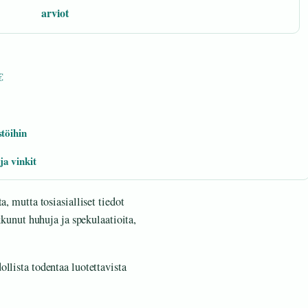
arviot
€
töihin
a vinkit
a, mutta tosiasialliset tiedot
kkunut huhuja ja spekulaatioita,
llista todentaa luotettavista