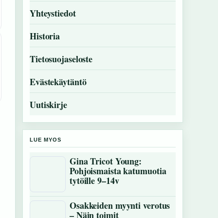
Yhteystiedot
Historia
Tietosuojaseloste
Evästekäytäntö
Uutiskirje
LUE MYOS
Gina Tricot Young:
Pohjoismaista katumuotia
tytöille 9–14v
Osakkeiden myynti verotus
– Näin toimit