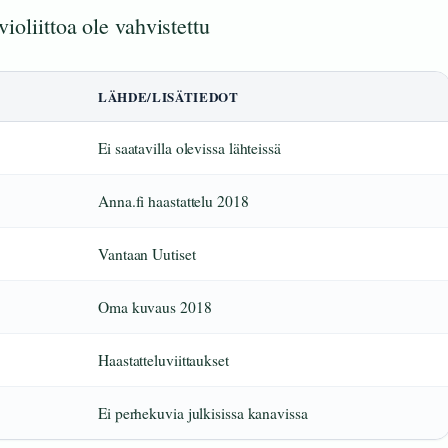
violiittoa ole vahvistettu
LÄHDE/LISÄTIEDOT
Ei saatavilla olevissa lähteissä
Anna.fi haastattelu 2018
Vantaan Uutiset
Oma kuvaus 2018
Haastatteluviittaukset
Ei perhekuvia julkisissa kanavissa