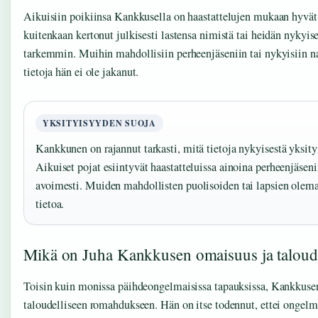
Aikuisiin poikiinsa Kankkusella on haastattelujen mukaan hyvät 
kuitenkaan kertonut julkisesti lastensa nimistä tai heidän nykyis
tarkemmin. Muihin mahdollisiin perheenjäseniin tai nykyisiin nai
tietoja hän ei ole jakanut.
YKSITYISYYDEN SUOJA
Kankkunen on rajannut tarkasti, mitä tietoja nykyisestä yksity
Aikuiset pojat esiintyvät haastatteluissa ainoina perheenjäsen
avoimesti. Muiden mahdollisten puolisoiden tai lapsien olemass
tietoa.
Mikä on Juha Kankkusen omaisuus ja taloude
Toisin kuin monissa päihdeongelmaisissa tapauksissa, Kankkusen
taloudelliseen romahdukseen. Hän on itse todennut, ettei ongelma