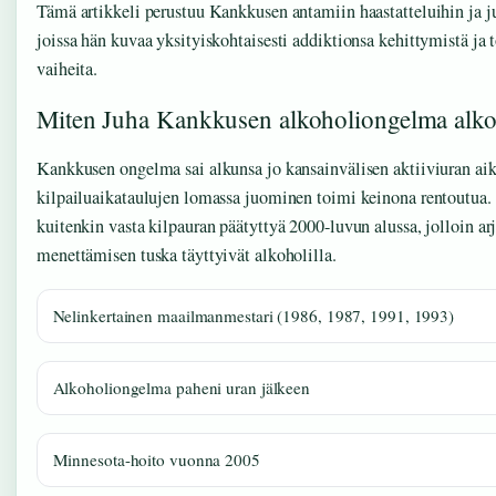
Tämä artikkeli perustuu Kankkusen antamiin haastatteluihin ja ju
joissa hän kuvaa yksityiskohtaisesti addiktionsa kehittymistä ja
vaiheita.
Miten Juha Kankkusen alkoholiongelma alkoi
Kankkusen ongelma sai alkunsa jo kansainvälisen aktiiviuran aik
kilpailuaikataulujen lomassa juominen toimi keinona rentoutua. 
kuitenkin vasta kilpauran päätyttyä 2000-luvun alussa, jolloin ar
menettämisen tuska täyttyivät alkoholilla.
Nelinkertainen maailmanmestari (1986, 1987, 1991, 1993)
Alkoholiongelma paheni uran jälkeen
Minnesota-hoito vuonna 2005