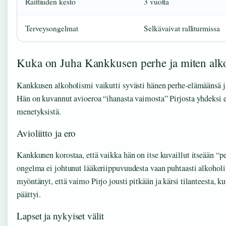
Raittiuden kesto
3 vuotta
Terveysongelmat
Selkävaivat ralliturmissa
Kuka on Juha Kankkusen perhe ja miten alkoh
Kankkusen alkoholismi vaikutti syvästi hänen perhe-elämäänsä ja
Hän on kuvannut avioeroa “ihanasta vaimosta” Pirjosta yhdeksi
menetyksistä.
Avioliitto ja ero
Kankkunen korostaa, että vaikka hän on itse kuvaillut itseään “pe
ongelma ei johtunut lääkeriippuvuudesta vaan puhtaasti alkoholi
myöntänyt, että vaimo Pirjo jousti pitkään ja kärsi tilanteesta, ku
päättyi.
Lapset ja nykyiset välit