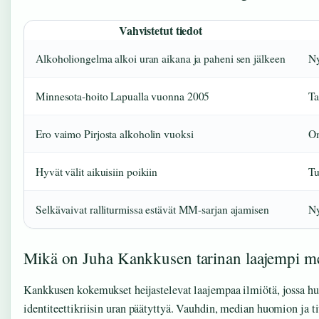
Vahvistetut tiedot
Alkoholiongelma alkoi uran aikana ja paheni sen jälkeen
Ny
Minnesota-hoito Lapualla vuonna 2005
Ta
Ero vaimo Pirjosta alkoholin vuoksi
Om
Hyvät välit aikuisiin poikiin
Tu
Selkävaivat ralliturmissa estävät MM-sarjan ajamisen
Ny
Mikä on Juha Kankkusen tarinan laajempi me
Kankkusen kokemukset heijastelevat laajempaa ilmiötä, jossa hui
identiteettikriisin uran päätyttyä. Vauhdin, median huomion ja t