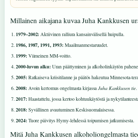
Millainen aikajana kuvaa Juha Kankkusen ura
1979–2002:
Aktiivinen ralliura kansainvälisellä huipulla.
1986, 1987, 1991, 1993:
Maailmanmestaruudet.
1999:
Viimeinen MM-voitto.
2000-luvun alku:
Uran päättyminen ja alkoholinkäytön pahene
2005:
Ratkaiseva kriisitilanne ja päätös hakeutua Minnesota-te
2008:
Avoin kertomus ongelmasta kirjassa
Juha Kankkusen tie
.
2017:
Haastattelu, jossa kertoo kohtuukäytöstä ja nykytilanteest
2018:
Syvällinen avautuminen Keskisuomalaisessa.
2024:
Tuore päivitys Hymy-lehdessä toipumisen jatkumisesta.
Mitä Juha Kankkusen alkoholiongelmasta tie