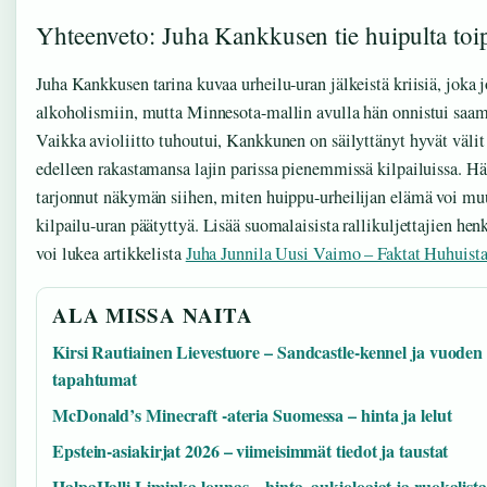
Yhteenveto: Juha Kankkusen tie huipulta to
Juha Kankkusen tarina kuvaa urheilu-uran jälkeistä kriisiä, joka 
alkoholismiin, mutta Minnesota-mallin avulla hän onnistui saam
Vaikka avioliitto tuhoutui, Kankkunen on säilyttänyt hyvät välit 
edelleen rakastamansa lajin parissa pienemmissä kilpailuissa. 
tarjonnut näkymän siihen, miten huippu-urheilijan elämä voi muu
kilpailu-uran päätyttyä. Lisää suomalaisista rallikuljettajien henk
voi lukea artikkelista
Juha Junnila Uusi Vaimo – Faktat Huhuista
ALA MISSA NAITA
Kirsi Rautiainen Lievestuore – Sandcastle-kennel ja vuoden
tapahtumat
McDonald’s Minecraft -ateria Suomessa – hinta ja lelut
Epstein-asiakirjat 2026 – viimeisimmät tiedot ja taustat
HalpaHalli Liminka lounas – hinta, aukioloajat ja ruokalista