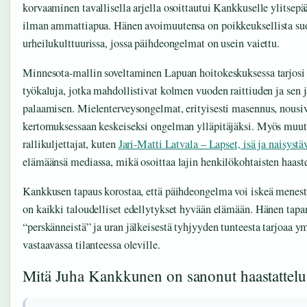
korvaaminen tavallisella arjella osoittautui Kankkuselle ylitse
ilman ammattiapua. Hänen avoimuutensa on poikkeuksellista su
urheilukulttuurissa, jossa päihdeongelmat on usein vaiettu.
Minnesota-mallin soveltaminen Lapuan hoitokeskuksessa tarjo
työkaluja, jotka mahdollistivat kolmen vuoden raittiuden ja sen
palaamisen. Mielenterveysongelmat, erityisesti masennus, nousi
kertomuksessaan keskeiseksi ongelman ylläpitäjäksi. Myös muut
rallikuljettajat, kuten
Jari-Matti Latvala – Lapset, isä ja naisystä
elämäänsä mediassa, mikä osoittaa lajin henkilökohtaisten haastei
Kankkusen tapaus korostaa, että päihdeongelma voi iskeä menest
on kaikki taloudelliset edellytykset hyvään elämään. Hänen tap
“perskänneistä” ja uran jälkeisestä tyhjyyden tunteesta tarjoaa 
vastaavassa tilanteessa oleville.
Mitä Juha Kankkunen on sanonut haastattelu