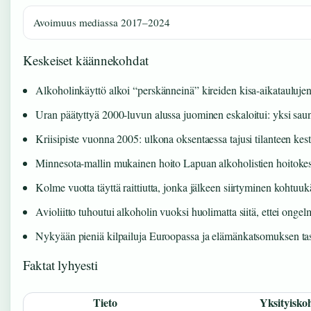
Avoimuus mediassa 2017–2024
Keskeiset käännekohdat
Alkoholinkäyttö alkoi “perskänneinä” kireiden kisa-aikatauluje
Uran päätyttyä 2000-luvun alussa juominen eskaloitui: yksi saun
Kriisipiste vuonna 2005: ulkona oksentaessa tajusi tilanteen ke
Minnesota-mallin mukainen hoito Lapuan alkoholistien hoitoke
Kolme vuotta täyttä raittiutta, jonka jälkeen siirtyminen kohtuu
Avioliitto tuhoutui alkoholin vuoksi huolimatta siitä, ettei ongel
Nykyään pieniä kilpailuja Euroopassa ja elämänkatsomuksen ta
Faktat lyhyesti
Tieto
Yksityisko