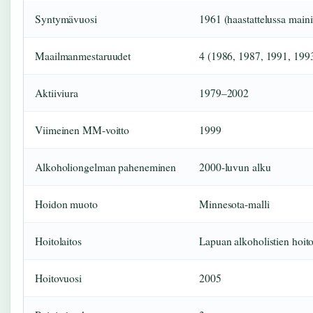
Syntymävuosi
1961 (haastattelussa maini
Maailmanmestaruudet
4 (1986, 1987, 1991, 199
Aktiiviura
1979–2002
Viimeinen MM-voitto
1999
Alkoholiongelman paheneminen
2000-luvun alku
Hoidon muoto
Minnesota-malli
Hoitolaitos
Lapuan alkoholistien hoit
Hoitovuosi
2005