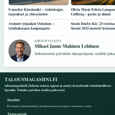
S-market Kärsämäki – Aukioloajat,
Olivia Maria Felicia Lampen
tarjoukset ja yhteystiedot
Cullberg – perhe ja elämä
Avoimet työpaikat Oulainen –
Sarah Dzafce ikä: 23-vuotias
työnhakuopas kaupungista
Suomi 2025 menetti kruunu
KIRJOITTAJASTA
Mikael Janne Makinen Lehtinen
Julkaisemme päivittäin faktapohjaista sisältöä jatkuv
TALOUSMAGASIINI.FI
talousmagasiini.fi yhdistaa uutiset, oppaat ja analyysit moderniin toimitukselliseen
layoutiin. Toimitus paivittaa sisaltoa jatkuvasti.
Suositut
Paivittaiset toimitusbriefit ja luottamusresurssit nopeaa varmistusta varten.
Tietoa meistä