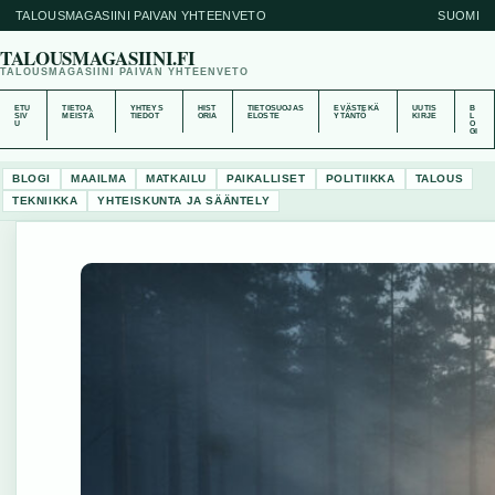
TALOUSMAGASIINI PAIVAN YHTEENVETO
SUOMI
TALOUSMAGASIINI.FI
TALOUSMAGASIINI PAIVAN YHTEENVETO
ETU
TIETOA
YHTEYS
HIST
TIETOSUOJAS
EVÄSTEKÄ
UUTIS
B
SIV
MEISTÄ
TIEDOT
ORIA
ELOSTE
YTÄNTÖ
KIRJE
L
U
O
GI
BLOGI
MAAILMA
MATKAILU
PAIKALLISET
POLITIIKKA
TALOUS
TEKNIIKKA
YHTEISKUNTA JA SÄÄNTELY