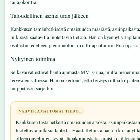
tai ajokorttia.
Taloudellinen asema uran jälkeen
Kankkusen tämänhetkisestä omaisuuden määrästä, asuinpaikastaan
julkisesti saatavilla luotettavia tietoja. Hän on kyennyt ylläpitä
osallistuu edelleen pienimuotoisiin rallitapahtumiin Euroopassa.
Nykyinen toiminta
Selkävaivat estävät häntä ajamasta MM-sarjaa, mutta pienemmät 
terveyden salliessa. Hän on kertonut, että terveys riittää kilpaile
huipputason sarjoihin.
VAHVISTAMATTOMAT TIEDOT
Kankkusen tästä hetkestä omaisuuden arvosta, asuinpaikastaan t
luotettavia julkisia lähteitä. Haastatteluissa hän on kiistänyt 
olleen ongelmien syynä. Tupakoinnista tai muista päihteistä hän