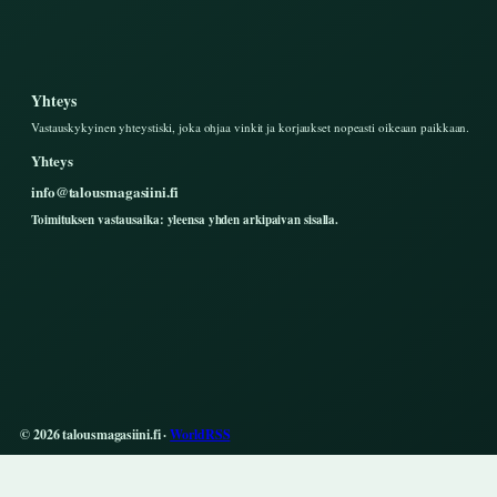
Yhteys
Vastauskykyinen yhteystiski, joka ohjaa vinkit ja korjaukset nopeasti oikeaan paikkaan.
Yhteys
info@talousmagasiini.fi
Toimituksen vastausaika: yleensa yhden arkipaivan sisalla.
© 2026 talousmagasiini.fi ·
WorldRSS