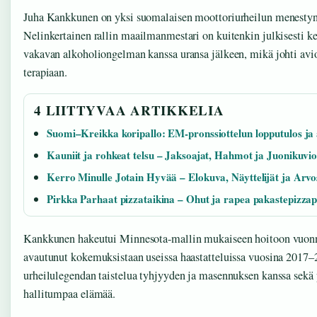
Juha Kankkunen on yksi suomalaisen moottoriurheilun menesty
Nelinkertainen rallin maailmanmestari on kuitenkin julkisesti k
vakavan alkoholiongelman kanssa uransa jälkeen, mikä johti avio
terapiaan.
4 LIITTYVAA ARTIKKELIA
Suomi–Kreikka koripallo: EM-pronssiottelun lopputulos ja 
Kauniit ja rohkeat telsu – Jaksoajat, Hahmot ja Juonikuvio
Kerro Minulle Jotain Hyvää – Elokuva, Näyttelijät ja Arvo
Pirkka Parhaat pizzataikina – Ohut ja rapea pakastepizza
Kankkunen hakeutui Minnesota-mallin mukaiseen hoitoon vuonn
avautunut kokemuksistaan useissa haastatteluissa vuosina 2017–
urheilulegendan taistelua tyhjyyden ja masennuksen kanssa sekä p
hallitumpaa elämää.