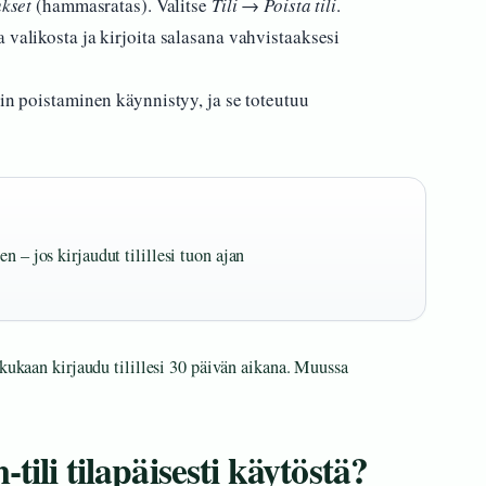
kset
(hammasratas). Valitse
Tili
→
Poista tili
.
 valikosta ja kirjoita salasana vahvistaaksesi
lin poistaminen käynnistyy, ja se toteutuu
n – jos kirjaudut tilillesi tuon ajan
 kukaan kirjaudu tilillesi 30 päivän aikana. Muussa
ili tilapäisesti käytöstä?