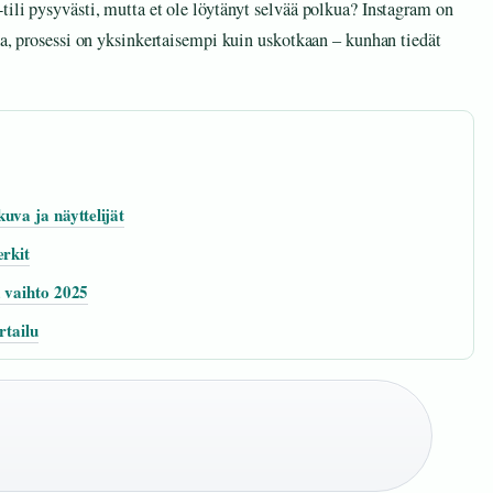
tili pysyvästi, mutta et ole löytänyt selvää polkua? Instagram on
aa, prosessi on yksinkertaisempi kuin uskotkaan – kunhan tiedät
uva ja näyttelijät
erkit
a vaihto 2025
rtailu
·