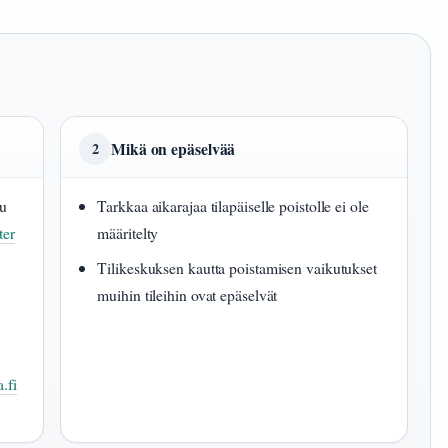
Mikä on epäselvää
2
uu
Tarkkaa aikarajaa tilapäiselle poistolle ei ole
ter
määritelty
Tilikeskuksen kautta poistamisen vaikutukset
muihin tileihin ovat epäselvät
.fi