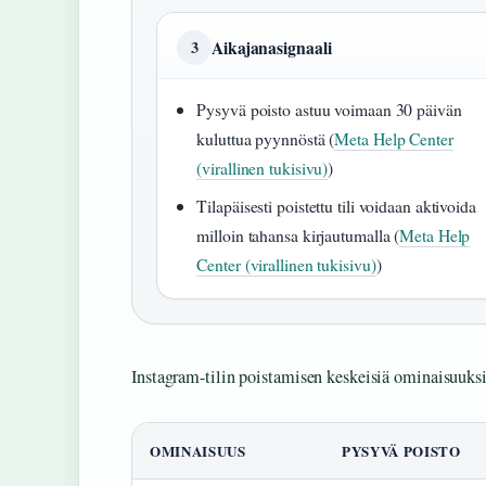
Aikajanasignaali
3
Pysyvä poisto astuu voimaan 30 päivän
kuluttua pyynnöstä (
Meta Help Center
(virallinen tukisivu)
)
Tilapäisesti poistettu tili voidaan aktivoida
milloin tahansa kirjautumalla (
Meta Help
Center (virallinen tukisivu)
)
Instagram-tilin poistamisen keskeisiä ominaisuuksi
OMINAISUUS
PYSYVÄ POISTO