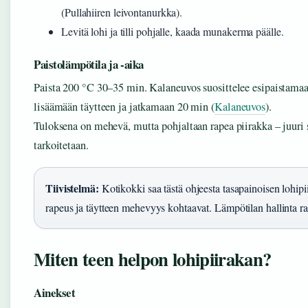
(Pullahiiren leivontanurkka).
Levitä lohi ja tilli pohjalle, kaada munakerma päälle.
Paistolämpötila ja -aika
Paista 200 °C 30–35 min. Kalaneuvos suosittelee esipaistama
lisäämään täytteen ja jatkamaan 20 min (
Kalaneuvos
).
Tuloksena on mehevä, mutta pohjaltaan rapea piirakka – juuri s
tarkoitetaan.
Tiivistelmä:
Kotikokki saa tästä ohjeesta tasapainoisen lohipi
rapeus ja täytteen mehevyys kohtaavat. Lämpötilan hallinta r
Miten teen helpon lohipiirakan?
Ainekset