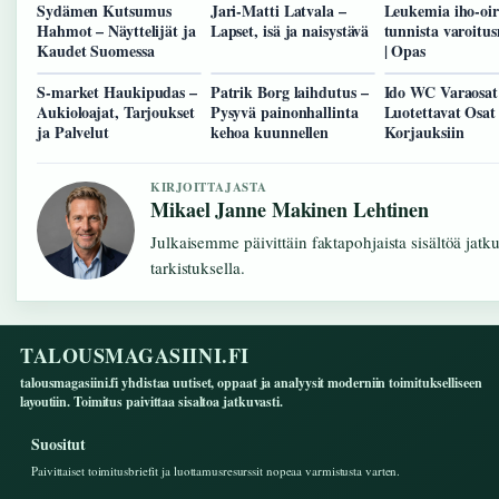
Sydämen Kutsumus
Jari-Matti Latvala –
Leukemia iho-oir
Hahmot – Näyttelijät ja
Lapset, isä ja naisystävä
tunnista varoitu
Kaudet Suomessa
| Opas
S-market Haukipudas –
Patrik Borg laihdutus –
Ido WC Varaosat
Aukioloajat, Tarjoukset
Pysyvä painonhallinta
Luotettavat Osa
ja Palvelut
kehoa kuunnellen
Korjauksiin
KIRJOITTAJASTA
Mikael Janne Makinen Lehtinen
Julkaisemme päivittäin faktapohjaista sisältöä jatku
tarkistuksella.
TALOUSMAGASIINI.FI
talousmagasiini.fi yhdistaa uutiset, oppaat ja analyysit moderniin toimitukselliseen
layoutiin. Toimitus paivittaa sisaltoa jatkuvasti.
Suositut
Paivittaiset toimitusbriefit ja luottamusresurssit nopeaa varmistusta varten.