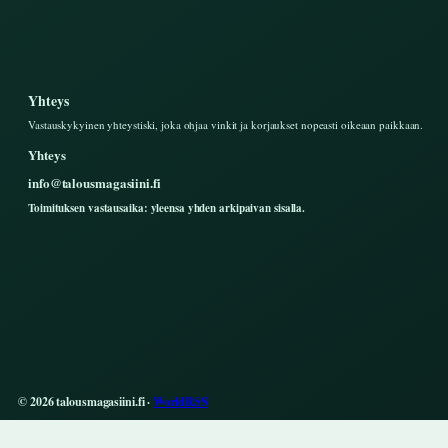
Yhteys
Vastauskykyinen yhteystiski, joka ohjaa vinkit ja korjaukset nopeasti oikeaan paikkaan.
Yhteys
info@talousmagasiini.fi
Toimituksen vastausaika: yleensa yhden arkipaivan sisalla.
© 2026 talousmagasiini.fi ·
WorldRSS