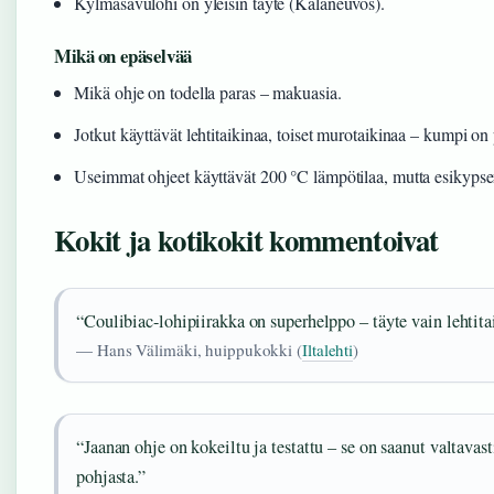
Kylmäsavulohi on yleisin täyte (Kalaneuvos).
Mikä on epäselvää
Mikä ohje on todella paras – makuasia.
Jotkut käyttävät lehtitaikinaa, toiset murotaikinaa – kumpi on p
Useimmat ohjeet käyttävät 200 °C lämpötilaa, mutta esikypsen
Kokit ja kotikokit kommentoivat
“Coulibiac-lohipiirakka on superhelppo – täyte vain lehtitai
— Hans Välimäki, huippukokki (
Iltalehti
)
“Jaanan ohje on kokeiltu ja testattu – se on saanut valtavast
pohjasta.”