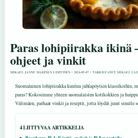
Paras lohipiirakka ikinä 
ohjeet ja vinkit
MIKAEL JANNE MAKINEN LEHTINEN • 2026-05-07 • TARKISTANUT MIKAEL LA
Suomalainen lohipiirakka kuuluu juhlapöytien klassikoihin, m
paras? Kokosimme yhteen suomalaisten kotikokkien ja huipp
Välimäen, parhaat vinkit ja reseptit, jotta löydät juuri sinulle 
4 LIITTYVAA ARTIKKELIA
Raspberry Pi 4: Käyttö, speksit ja Pi 5:n vertailu