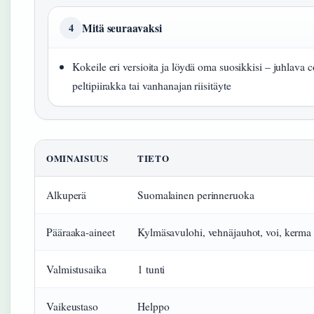
Mitä seuraavaksi
4
Kokeile eri versioita ja löydä oma suosikkisi – juhlava 
peltipiirakka tai vanhanajan riisitäyte
OMINAISUUS
TIETO
Alkuperä
Suomalainen perinneruoka
Pääraaka-aineet
Kylmäsavulohi, vehnäjauhot, voi, kerma
Valmistusaika
1 tunti
Vaikeustaso
Helppo