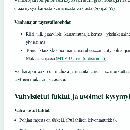
eroaa nykyaikaisesta kermaisesta versiosta (Soppa365).
Vanhanajan täytevaihtoehdot
Riisi, tilli, graavilohi, kananmuna ja kerma – yksinkertain
yhdistelmä.
Toinen klassikko: perunamuusijauheeseen tehty pohja, j
Makuja-sarjassa (
MTV Uutiset (uutismedia)
).
Vanhanajan versio on mehevä ja maanläheinen – se muistutta
täytteen maku on pääosassa.
Vahvistetut faktat ja avoimet kysymy
Vahvistetut faktat
Pohjan rapeus on tärkeää (Pullahiiren leivontanurkka).