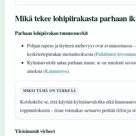
Mikä tekee lohipiirakasta parhaan ik
Parhaan lohipiirakan tunnusmerkit
Pohjan rapeus ja täytteen mehevyys ovat avainasemassa – 
keskivertopiirakan mestariteoksesta (
Pullahiiren leivontan
Kylmäsavulohi antaa parhaan maun: se on miedosti savustet
aineksia (
Kalaneuvos
).
MIKSI TÄMÄ ON TÄRKEÄÄ
Kotikokille se, että käyttää kylmäsavulohta eikä kuumasavu
lopputulokseen – liian voimakas savuarvo peittää tillin ja s
Yleisimmät virheet