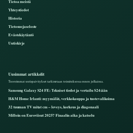
Tietoa meistä
Yhteystiedot
Historia
Tietosuojaseloste
Evästekäytäntö
Uutiskirje
Uusimmat artikkelit
Tuoreimmat uutispaivitykset tarkistetaan toimituksessa ennen julkaisua.
Samsung Galaxy S24 FE: Tekniset tiedot ja vertailu S24:ään
H&M Home Irlanti: myymälät, verkkokauppa ja tuotevalikoima
32 tuuman TV mitat cm – leveys, korkeus ja diagonaali
Milloin on Euroviisut 2025? Finaalin aika ja katselu