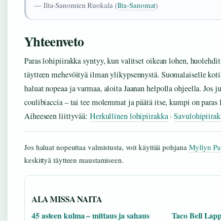
— Ilta-Sanomien Ruokala (
Ilta-Sanomat
)
Yhteenveto
Paras lohipiirakka syntyy, kun valitset oikean lohen, huolehdi
täytteen mehevöityä ilman ylikypsennystä. Suomalaiselle kotik
haluat nopeaa ja varmaa, aloita Jaanan helpolla ohjeella. Jos 
coulibiaccia – tai tee molemmat ja päätä itse, kumpi on paras 
Aiheeseen liittyvää:
Herkullinen lohipiirakka
·
Savulohipiirak
Jos haluat nopeuttaa valmistusta, voit käyttää pohjana
Myllyn Pa
keskittyä täytteen maustamiseen.
ALA MISSA NAITA
45 asteen kulma – mittaus ja sahaus
Taco Bell Lapp