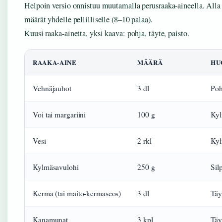
Helpoin versio onnistuu muutamalla perusraaka-aineella. Alla 
määrät yhdelle pellilliselle (8–10 palaa).
Kuusi raaka-ainetta, yksi kaava: pohja, täyte, paisto.
RAAKA-AINE
MÄÄRÄ
HU
Vehnäjauhot
3 dl
Poh
Voi tai margariini
100 g
Kyl
Vesi
2 rkl
Ky
Kylmäsavulohi
250 g
Sil
Kerma (tai maito-kermaseos)
3 dl
Täy
Kanamunat
3 kpl
Täy