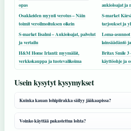
opas
aukioloajat ja
Osakkeiden myynti verotus – Näin
S-market Kärsä
toimit veroilmoituksen oikein
tarjoukset ja y
S-market Iisalmi – Aukioloajat, palvelut
Loma-asunnot 
ja vertailu
lainsäädäntö ja
H&M Home Irlanti: myymälät,
Britax Smile 3
verkkokauppa ja tuotevalikoima
käyttöohje ja o
Usein kysytyt kysymykset
Kuinka kauan lohipiirakka säilyy jääkaapissa?
Voinko käyttää pakastettua lohta?