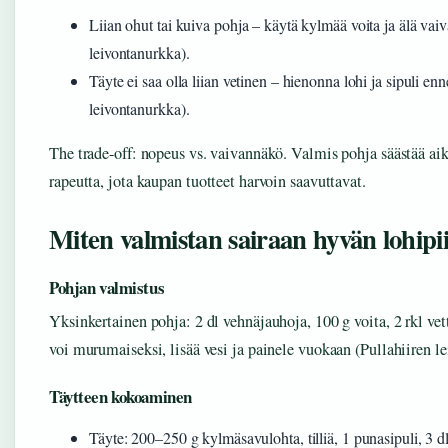
Liian ohut tai kuiva pohja – käytä kylmää voita ja älä vaiva
leivontanurkka).
Täyte ei saa olla liian vetinen – hienonna lohi ja sipuli en
leivontanurkka).
The trade-off: nopeus vs. vaivannäkö. Valmis pohja säästää ai
rapeutta, jota kaupan tuotteet harvoin saavuttavat.
Miten valmistan sairaan hyvän lohip
Pohjan valmistus
Yksinkertainen pohja: 2 dl vehnäjauhoja, 100 g voita, 2 rkl vet
voi murumaiseksi, lisää vesi ja painele vuokaan (Pullahiiren l
Täytteen kokoaminen
Täyte: 200–250 g kylmäsavulohta, tilliä, 1 punasipuli, 3