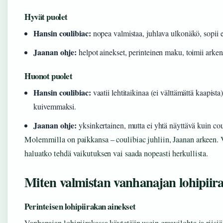
Hyvät puolet
Hansin coulibiac:
nopea valmistaa, juhlava ulkonäkö, sopii er
Jaanan ohje:
helpot ainekset, perinteinen maku, toimii arken
Huonot puolet
Hansin coulibiac:
vaatii lehtitaikinaa (ei välttämättä kaapista)
kuivemmaksi.
Jaanan ohje:
yksinkertainen, mutta ei yhtä näyttävä kuin cou
Molemmilla on paikkansa – coulibiac juhliin, Jaanan arkeen. Va
haluatko tehdä vaikutuksen vai saada nopeasti herkullista.
Miten valmistan vanhanajan lohipiir
Perinteisen lohipiirakan ainekset
Vanhanajan lohipiirakassa käytetään usein graavilohta ja riisi