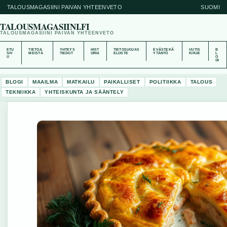
TALOUSMAGASIINI PAIVAN YHTEENVETO
SUOMI
TALOUSMAGASIINI.FI
TALOUSMAGASIINI PAIVAN YHTEENVETO
ETU
TIETOA
YHTEYS
HIST
TIETOSUOJAS
EVÄSTEKÄ
UUTIS
B
SIV
MEISTÄ
TIEDOT
ORIA
ELOSTE
YTÄNTÖ
KIRJE
L
U
O
GI
BLOGI
MAAILMA
MATKAILU
PAIKALLISET
POLITIIKKA
TALOUS
TEKNIIKKA
YHTEISKUNTA JA SÄÄNTELY