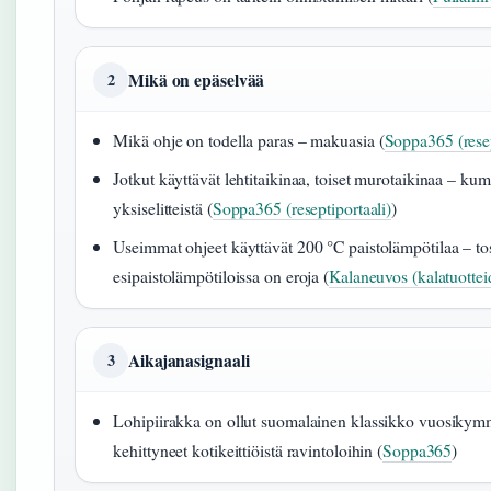
Mikä on epäselvää
2
Mikä ohje on todella paras – makuasia (
Soppa365 (resep
Jotkut käyttävät lehtitaikinaa, toiset murotaikinaa – kum
yksiselitteistä (
Soppa365 (reseptiportaali)
)
Useimmat ohjeet käyttävät 200 °C paistolämpötilaa – to
esipaistolämpötiloissa on eroja (
Kalaneuvos (kalatuotteid
Aikajanasignaali
3
Lohipiirakka on ollut suomalainen klassikko vuosikymm
kehittyneet kotikeittiöistä ravintoloihin (
Soppa365
)