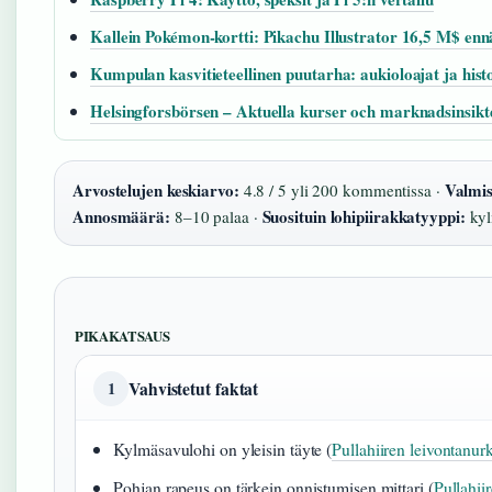
Kallein Pokémon-kortti: Pikachu Illustrator 16,5 M$ enn
Kumpulan kasvitieteellinen puutarha: aukioloajat ja hist
Helsingforsbörsen – Aktuella kurser och marknadsinsikt
Arvostelujen keskiarvo:
Valmis
4.8 / 5 yli 200 kommentissa ·
Annosmäärä:
Suosituin lohipiirakkatyyppi:
8–10 palaa ·
kyl
PIKAKATSAUS
Vahvistetut faktat
1
Kylmäsavulohi on yleisin täyte (
Pullahiiren leivontanurk
Pohjan rapeus on tärkein onnistumisen mittari (
Pullahii