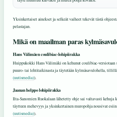
Yksinkertaiset ainekset ja selkeät vaiheet tekevät tästä ohjeest
pelastajan.
Mikä on maailman paras kylmäsavul
Hans Välimäen coulibiac-lohipiirakka
Huippukokki Hans Välimäki on kehunut coulibiac-versiotaan s
puuro- tai lehtitaikinasta ja täytetään kylmäsavulohella, tillil
(uutismedia)
).
Jaanan helppo lohipiirakka
Ilta-Sanomien Ruokalaan lähetetty ohje sai valtavasti kehuja k
täytteen mehevyys ja yksinkertainen muropohja nousivat esiin
(uutismedia)
).