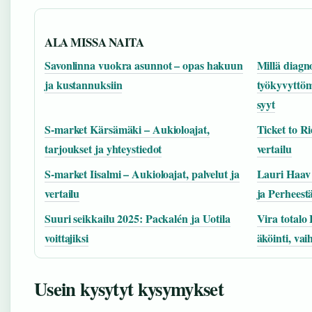
ALA MISSA NAITA
Savonlinna vuokra asunnot – opas hakuun
Millä diagno
ja kustannuksiin
työkyvyttöm
syyt
S-market Kärsämäki – Aukioloajat,
Ticket to R
tarjoukset ja yhteystiedot
vertailu
S-market Iisalmi – Aukioloajat, palvelut ja
Lauri Haav 
vertailu
ja Perheest
Suuri seikkailu 2025: Packalén ja Uotila
Vira totalo
voittajiksi
äköinti, vai
Usein kysytyt kysymykset