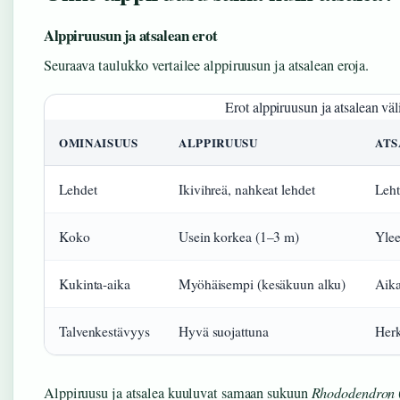
Alppiruusun ja atsalean erot
Seuraava taulukko vertailee alppiruusun ja atsalean eroja.
Erot alppiruusun ja atsalean väli
OMINAISUUS
ALPPIRUUSU
ATS
Lehdet
Ikivihreä, nahkeat lehdet
Leht
Koko
Usein korkea (1–3 m)
Ylee
Kukinta-aika
Myöhäisempi (kesäkuun alku)
Aika
Talvenkestävyys
Hyvä suojattuna
Herk
Alppiruusu ja atsalea kuuluvat samaan sukuun
Rhododendron