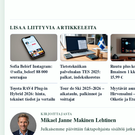
LISAA LIITTYVIA ARTIKKELEITA
Sofia Belórf Instagram:
Tietotekniikan
Ruutu plus ko
@sofia_belorf 88 000
palvelualan TES 2025:
Ilmainen 1 kk
seuraajaa
palkat, indeksikorotus
15,99 €
Toyota RAV4 Plug-in
Tour de Ski 2025–2026 –
Myytävät asu
Hybrid 2026: hinta,
aikataulu, palkinnot ja
Hirvensalmi –
tekniset tiedot ja vertailu
voittajat
Oikotie ja Et
KIRJOITTAJASTA
Mikael Janne Makinen Lehtinen
Julkaisemme päivittäin faktapohjaista sisältöä jatkuv