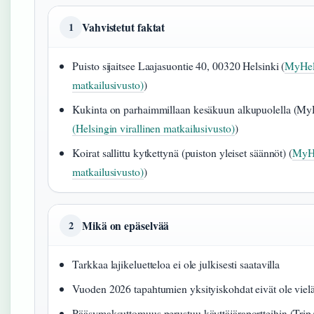
Vahvistetut faktat
1
Puisto sijaitsee Laajasuontie 40, 00320 Helsinki (
MyHels
matkailusivusto)
)
Kukinta on parhaimmillaan kesäkuun alkupuolella (MyH
(Helsingin virallinen matkailusivusto)
)
Koirat sallittu kytkettynä (puiston yleiset säännöt) (
MyHe
matkailusivusto)
)
Mikä on epäselvää
2
Tarkkaa lajikeluetteloa ei ole julkisesti saatavilla
Vuoden 2026 tapahtumien yksityiskohdat eivät ole vielä
Pääsymaksuttomuus perustuu käyttäjäraportteihin (Trip