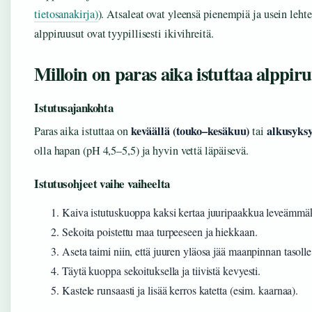
tietosanakirja)
). Atsaleat ovat yleensä pienempiä ja usein leht
alppiruusut ovat tyypillisesti ikivihreitä.
Milloin on paras aika istuttaa alppir
Istutusajankohta
keväällä (touko–kesäkuu)
alkusyksy
Paras aika istuttaa on
tai
olla hapan (pH 4,5–5,5) ja hyvin vettä läpäisevä.
Istutusohjeet vaihe vaiheelta
Kaiva istutuskuoppa kaksi kertaa juuripaakkua leveämmäk
Sekoita poistettu maa turpeeseen ja hiekkaan.
Aseta taimi niin, että juuren yläosa jää maanpinnan tasolle
Täytä kuoppa sekoituksella ja tiivistä kevyesti.
Kastele runsaasti ja lisää kerros katetta (esim. kaarnaa).