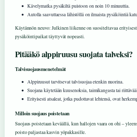
Kävelymatka pysäkiltä puistoon on noin 10 minuuttia.
Autolla saavuttaessa lähistöllä on ilmaista pysäköintiä katu
Käytännön neuvo: Julkinen liikenne on suositeltavaa erityises
pysäköintipaikat täyttyvät nopeasti.
Pitääkö alppiruusu suojata talveksi?
Talvisuojausmenetelmät
Alppiruusut tarvitsevat talvisuojaa etenkin nuorina.
Suojana käytetään kuusenoksia, taimikangasta tai riittävää 
Erityisesti atsaleat, jotka pudottavat lehtensä, ovat herkem
Milloin suojaus poistetaan
Suojaus poistetaan keväällä, kun hallojen vaara on ohi – yleen
poisto paljastaa kasvin yöpakkasille.