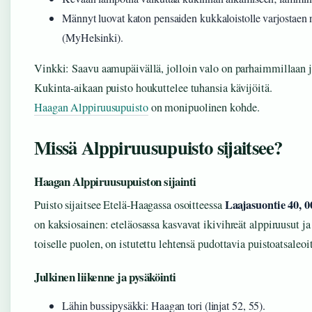
Männyt luovat katon pensaiden kukkaloistolle varjostaen n
(MyHelsinki).
Vinkki: Saavu aamupäivällä, jolloin valo on parhaimmillaan ja
Kukinta-aikaan puisto houkuttelee tuhansia kävijöitä.
Haagan Alppiruusupuisto
on monipuolinen kohde.
Missä Alppiruusupuisto sijaitsee?
Haagan Alppiruusupuiston sijainti
Laajasuontie 40, 0
Puisto sijaitsee Etelä-Haagassa osoitteessa
on kaksiosainen: eteläosassa kasvavat ikivihreät alppiruusut j
toiselle puolen, on istutettu lehtensä pudottavia puistoatsaleo
Julkinen liikenne ja pysäköinti
Lähin bussipysäkki: Haagan tori (linjat 52, 55).