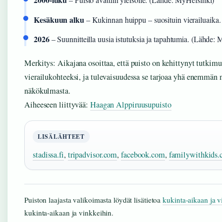
Kesäkuun alku
– Kukinnan huippu – suosituin vierailuaika
2026
– Suunnitteilla uusia istutuksia ja tapahtumia. (Lähde:
Merkitys: Aikajana osoittaa, että puisto on kehittynyt tutkimu
vierailukohteeksi, ja tulevaisuudessa se tarjoaa yhä enemmän n
näkökulmasta.
Aiheeseen liittyvää:
Haagan Alppiruusupuisto
LISÄLÄHTEET
stadissa.fi
,
tripadvisor.com
,
facebook.com
,
familywithkids
Puiston laajasta valikoimasta löydät lisätietoa
kukinta-aikaan ja v
kukinta-aikaan ja vinkkeihin.