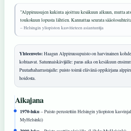
”Alppiruusujen kukinta ajoittuu kesäkuun alkuun, mutta ats
toukokuun lopusta lähtien. Kannattaa seurata sääolosuhteita
– Helsingin yliopiston kasvitieteen asiantuntija
Yhteenveto:
Haagan Alppiruusupuisto on harvinainen kohde, j
kohtaavat. Satunnaiskävijälle: paras aika on kesäkuun ensimm
Puutarhaharrastajalle: puisto toimii elävänä oppikirjana alppiru
hoidosta.
Aikajana
1970-luku
– Puisto perustettiin Helsingin yliopiston kasvinj
MyHelsinki)
2000-luku
– Puisto avattiin yleisölle. (Lähde: MyHelsinki)