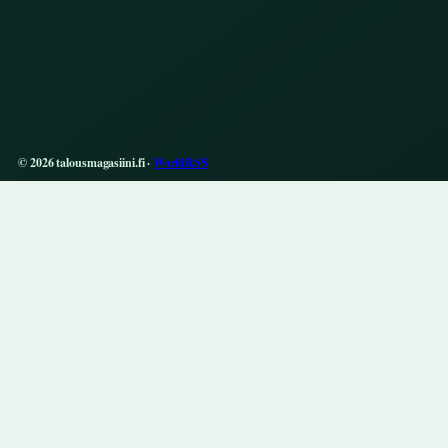
© 2026 talousmagasiini.fi ·
WorldRSS