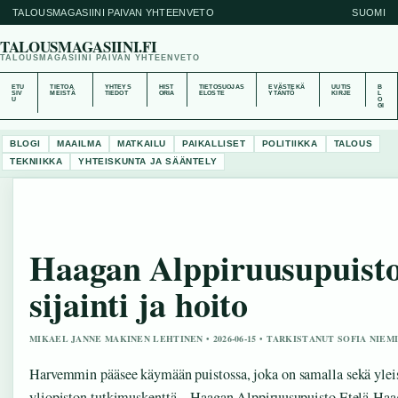
TALOUSMAGASIINI PAIVAN YHTEENVETO
SUOMI
TALOUSMAGASIINI.FI
TALOUSMAGASIINI PAIVAN YHTEENVETO
ETU
TIETOA
YHTEYS
HIST
TIETOSUOJAS
EVÄSTEKÄ
UUTIS
B
SIV
MEISTÄ
TIEDOT
ORIA
ELOSTE
YTÄNTÖ
KIRJE
L
U
O
GI
BLOGI
MAAILMA
MATKAILU
PAIKALLISET
POLITIIKKA
TALOUS
TEKNIIKKA
YHTEISKUNTA JA SÄÄNTELY
Haagan Alppiruusupuisto
sijainti ja hoito
MIKAEL JANNE MAKINEN LEHTINEN • 2026-06-15 • TARKISTANUT SOFIA NIEM
Harvemmin pääsee käymään puistossa, joka on samalla sekä yleis
yliopiston tutkimuskenttä – Haagan Alppiruusupuisto Etelä-Haaga