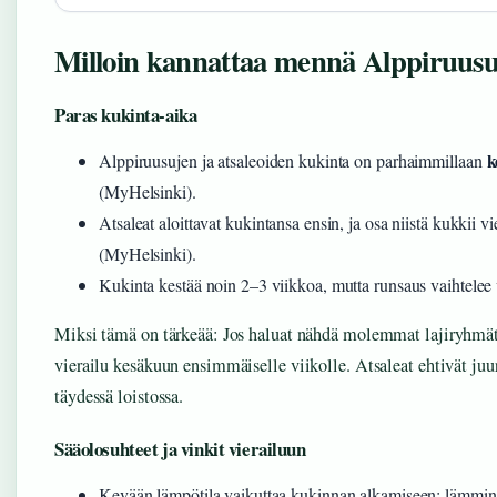
Milloin kannattaa mennä Alppiruus
Paras kukinta-aika
k
Alppiruusujen ja atsaleoiden kukinta on parhaimmillaan
(MyHelsinki).
Atsaleat aloittavat kukintansa ensin, ja osa niistä kukkii 
(MyHelsinki).
Kukinta kestää noin 2–3 viikkoa, mutta runsaus vaihtelee 
Miksi tämä on tärkeää: Jos haluat nähdä molemmat lajiryhmät 
vierailu kesäkuun ensimmäiselle viikolle. Atsaleat ehtivät juur
täydessä loistossa.
Sääolosuhteet ja vinkit vierailuun
Kevään lämpötila vaikuttaa kukinnan alkamiseen; lämmin 