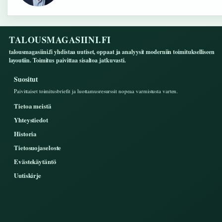
TALOUSMAGASIINI.FI
talousmagasiini.fi yhdistaa uutiset, oppaat ja analyysit moderniin toimitukselliseen
layoutiin. Toimitus paivittaa sisaltoa jatkuvasti.
Suositut
Paivittaiset toimitusbriefit ja luottamusresurssit nopeaa varmistusta varten.
Tietoa meistä
Yhteystiedot
Historia
Tietosuojaseloste
Evästekäytäntö
Uutiskirje