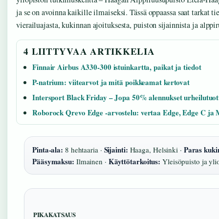
ja se on avoinna kaikille ilmaiseksi. Tässä oppaassa saat tarkat ti
vierailuajasta, kukinnan ajoituksesta, puiston sijainnista ja alppi
4 LIITTYVAA ARTIKKELIA
Finnair Airbus A330-300 istuinkartta, paikat ja tiedot
P-natrium: viitearvot ja mitä poikkeamat kertovat
Intersport Black Friday – Jopa 50% alennukset urheilutuott
Roborock Qrevo Edge -arvostelu: vertaa Edge, Edge C ja 
Pinta-ala:
Sijainti:
Paras kuki
8 hehtaaria ·
Haaga, Helsinki ·
Pääsymaksu:
Käyttötarkoitus:
Ilmainen ·
Yleisöpuisto ja yli
PIKAKATSAUS