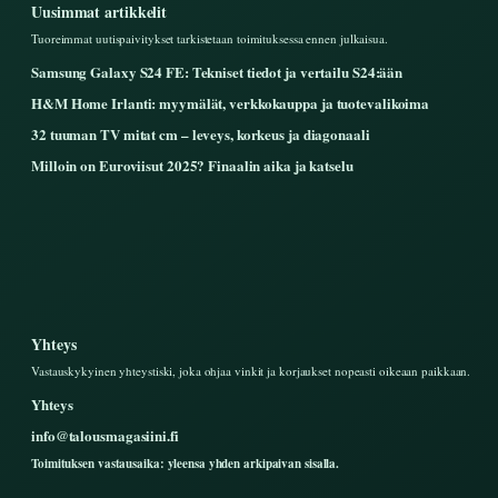
Uusimmat artikkelit
Tuoreimmat uutispaivitykset tarkistetaan toimituksessa ennen julkaisua.
Samsung Galaxy S24 FE: Tekniset tiedot ja vertailu S24:ään
H&M Home Irlanti: myymälät, verkkokauppa ja tuotevalikoima
32 tuuman TV mitat cm – leveys, korkeus ja diagonaali
Milloin on Euroviisut 2025? Finaalin aika ja katselu
Yhteys
Vastauskykyinen yhteystiski, joka ohjaa vinkit ja korjaukset nopeasti oikeaan paikkaan.
Yhteys
info@talousmagasiini.fi
Toimituksen vastausaika: yleensa yhden arkipaivan sisalla.