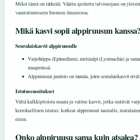
Miksi tämä on tärkeää: Väärin ajoitettu talvisuojaus on yleisi
vaurioitumiseen Suomen ilmastossa.
Mikä kasvi sopii alppiruusun kanssa
Seuralaiskasvit alppiruusulle
Varjohiippa (Epimedium), metsäalpi (Lysimachia) ja sania
maaperässä.
Alppiruusun juuristo on matala, joten seuralaiskasvit eivät s
Istutussuositukset
Vältä kalkkipitoista maata ja valitse kasvit, jotka sietävät var
kerroksellinen istutus: korkeat alppiruusut taustalle, matalam
eteen.
Onko alppiruusu sama kuin atsalea?