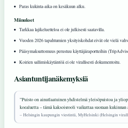
Paras kukinta-aika on kesäkuun alku.
Miinukset
Tarkkaa lajikeluetteloa ei ole julkisesti saatavilla.
Vuoden 2026 tapahtumien yksityiskohdat eivät ole vielä vahvi
Pääsymaksuttomuus perustuu käyttäjäraportteihin (TripAdviso
Koirien sallimiskäytäntöä ei ole virallisesti dokumentoitu.
Asiantuntijanäkemyksiä
”Puisto on ainutlaatuinen yhdistelmä yleisöpuistoa ja ylio
koealuetta – tämä kaksoisrooli vaikuttaa suoraan kukinnan 
– Helsingin kaupungin viestintä, MyHelsinki (Helsingin viral