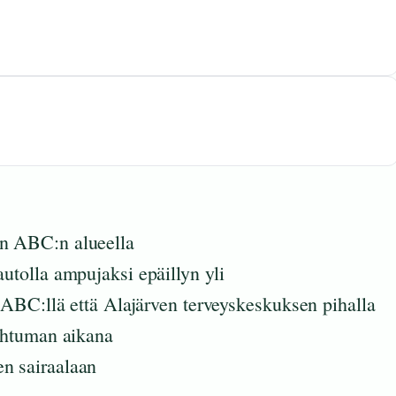
en ABC:n alueella
autolla ampujaksi epäillyn yli
kä ABC:llä että Alajärven terveyskeskuksen pihalla
pahtuman aikana
en sairaalaan