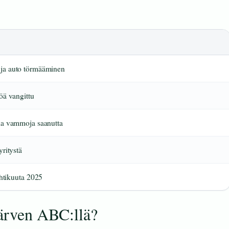
a auto törmääminen
öä vangittu
ia vammoja saanutta
ritystä
uhtikuuta 2025
järven ABC:llä?