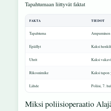
Tapahtumaan liittyvät faktat
FAKTA
TIEDOT
Tapahtuma
Ampuminen j
Epäillyt
Kaksi henkil
Uhrit
Kaksi vakav
Rikosnimike
Kaksi tapon y
Lähde
Poliisi, 7. h
Miksi poliisioperaatio Ala