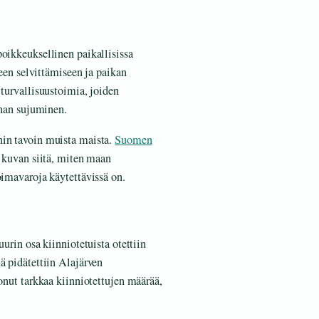
poikkeuksellinen paikallisissa
teen selvittämiseen ja paikan
 turvallisuustoimia, joiden
nnan sujuminen.
nin tavoin muista maista.
Suomen
n kuvan siitä, miten maan
oimavaroja käytettävissä on.
uurin osa kiinniotetuista otettiin
ä pidätettiin Alajärven
tonut tarkkaa kiinniotettujen määrää,