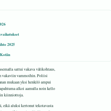
2026
isvaikutukset
aihto 2025
 Kotiin
semalla sattui vakava välikohtaus,
en vakaviin vammoihin. Poliisi
kinnan mukaan yksi henkilö ampui
 Tapahtuma alkoi aamulla noin kello
in kiinniottoja.
 eikä aluksi kertonut tekotavasta