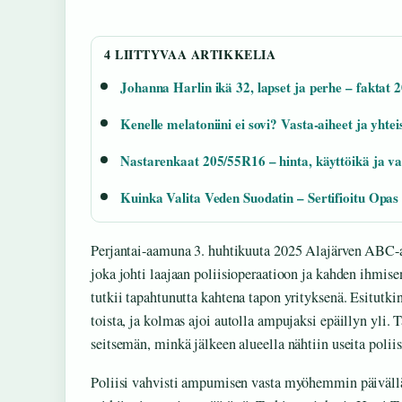
4 LIITTYVAA ARTIKKELIA
Johanna Harlin ikä 32, lapset ja perhe – faktat 
Kenelle melatoniini ei sovi? Vasta-aiheet ja yhte
Nastarenkaat 205/55R16 – hinta, käyttöikä ja v
Kuinka Valita Veden Suodatin – Sertifioitu Opas
Perjantai-aamuna 3. huhtikuuta 2025 Alajärven ABC-a
joka johti laajaan poliisioperaatioon ja kahden ihmis
tutkii tapahtunutta kahtena tapon yrityksenä. Esitut
toista, ja kolmas ajoi autolla ampujaksi epäillyn yli.
seitsemän, minkä jälkeen alueella nähtiin useita poliis
Poliisi vahvisti ampumisen vasta myöhemmin päivällä,