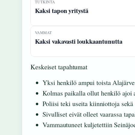
TUTKINTA
Kaksi tapon yritystä
VAMMAT
Kaksi vakavasti loukkaantunutta
Keskeiset tapahtumat
Yksi henkilö ampui toista Alajärv
Kolmas paikalla ollut henkilö ajoi 
Poliisi teki useita kiinniottoja se
Sivulliset eivät olleet vaarassa ta
Vammautuneet kuljetettiin Seinäjo