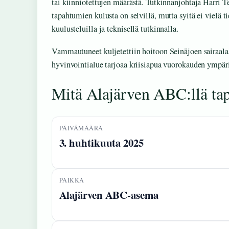
tai kiinniotettujen määrästä. Tutkinnanjohtaja Harri Te
tapahtumien kulusta on selvillä, mutta syitä ei vielä t
kuulusteluilla ja teknisellä tutkinnalla.
Vammautuneet kuljetettiin hoitoon Seinäjoen sairaal
hyvinvointialue tarjoaa kriisiapua vuorokauden ympä
Mitä Alajärven ABC:llä ta
PÄIVÄMÄÄRÄ
3. huhtikuuta 2025
PAIKKA
Alajärven ABC-asema