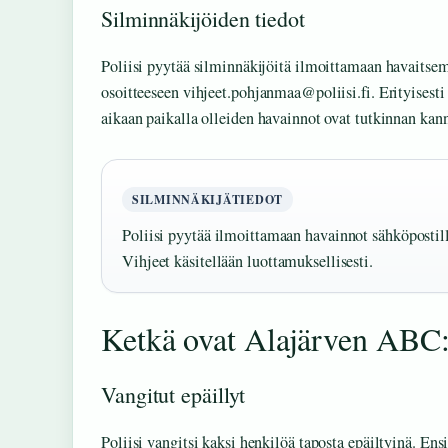
Silminnäkijöiden tiedot
Poliisi pyytää silminnäkijöitä ilmoittamaan havaitsem
osoitteeseen vihjeet.pohjanmaa@poliisi.fi. Erityisest
aikaan paikalla olleiden havainnot ovat tutkinnan kann
SILMINNÄKIJÄTIEDOT
Poliisi pyytää ilmoittamaan havainnot sähköpostil
Vihjeet käsitellään luottamuksellisesti.
Ketkä ovat Alajärven ABC:n
Vangitut epäillyt
Poliisi vangitsi kaksi henkilöä taposta epäiltyinä. En