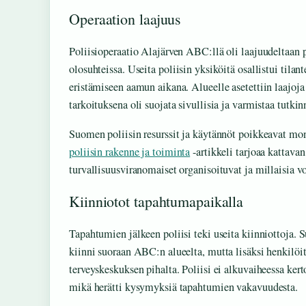
Operaation laajuus
Poliisioperaatio Alajärven ABC:llä oli laajuudeltaan 
olosuhteissa. Useita poliisin yksiköitä osallistui tilan
eristämiseen aamun aikana. Alueelle asetettiin laajoja
tarkoituksena oli suojata sivullisia ja varmistaa tutki
Suomen poliisin resurssit ja käytännöt poikkeavat mo
poliisin rakenne ja toiminta
-artikkeli tarjoaa kattava
turvallisuusviranomaiset organisoituvat ja millaisia v
Kiinniotot tapahtumapaikalla
Tapahtumien jälkeen poliisi teki useita kiinniottoja. S
kiinni suoraan ABC:n alueelta, mutta lisäksi henkilöit
terveyskeskuksen pihalta. Poliisi ei alkuvaiheessa ker
mikä herätti kysymyksiä tapahtumien vakavuudesta.