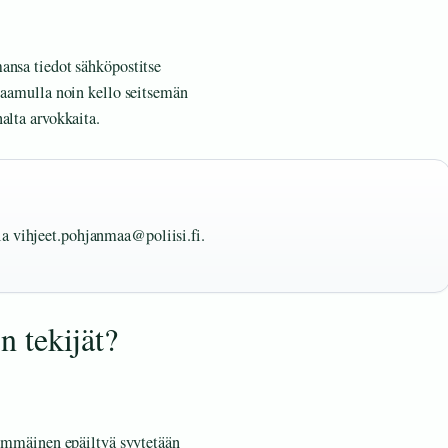
ansa tiedot sähköpostitse
i aamulla noin kello seitsemän
alta arvokkaita.
la vihjeet.pohjanmaa@poliisi.fi.
 tekijät?
simmäinen epäiltyä syytetään