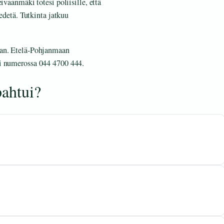
ivaanmäki totesi poliisille, että
iedetä. Tutkinta jatkuu
aan. Etelä-Pohjanmaan
ri numerossa 044 4700 444.
pahtui?