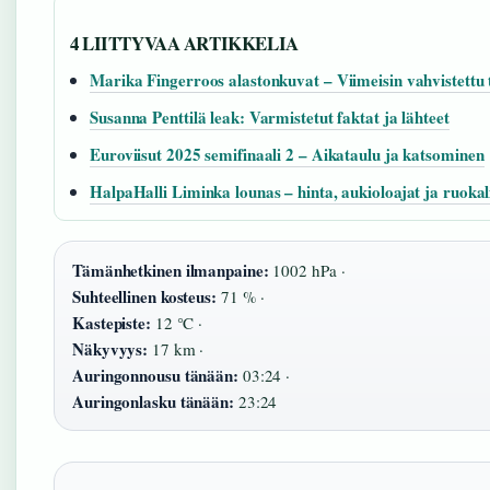
4 LIITTYVAA ARTIKKELIA
Marika Fingerroos alastonkuvat – Viimeisin vahvistettu 
Susanna Penttilä leak: Varmistetut faktat ja lähteet
Euroviisut 2025 semifinaali 2 – Aikataulu ja katsominen
HalpaHalli Liminka lounas – hinta, aukioloajat ja ruokal
Tämänhetkinen ilmanpaine:
1002 hPa ·
Suhteellinen kosteus:
71 % ·
Kastepiste:
12 °C ·
Näkyvyys:
17 km ·
Auringonnousu tänään:
03:24 ·
Auringonlasku tänään:
23:24