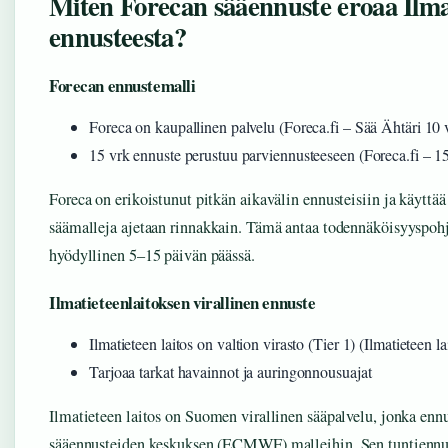
Miten Forecan sääennuste eroaa Ilma
ennusteesta?
Forecan ennustemalli
Foreca on kaupallinen palvelu (Foreca.fi – Sää Ähtäri 10 
15 vrk ennuste perustuu parviennusteeseen (Foreca.fi – 1
Foreca on erikoistunut pitkän aikavälin ennusteisiin ja käytt
säämalleja ajetaan rinnakkain. Tämä antaa todennäköisyyspohj
hyödyllinen 5–15 päivän päässä.
Ilmatieteenlaitoksen virallinen ennuste
Ilmatieteen laitos on valtion virasto (Tier 1) (Ilmatieteen l
Tarjoaa tarkat havainnot ja auringonnousuajat
Ilmatieteen laitos on Suomen virallinen sääpalvelu, jonka enn
sääennusteiden keskuksen (ECMWF) malleihin. Sen tuntiennus