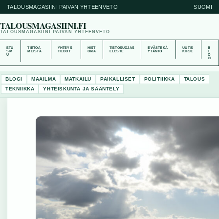
TALOUSMAGASIINI PAIVAN YHTEENVETO
SUOMI
TALOUSMAGASIINI.FI
TALOUSMAGASIINI PAIVAN YHTEENVETO
ETU
TIETOA
YHTEYS
HIST
TIETOSUOJAS
EVÄSTEKÄ
UUTIS
B
SIV
MEISTÄ
TIEDOT
ORIA
ELOSTE
YTÄNTÖ
KIRJE
L
U
O
GI
BLOGI
MAAILMA
MATKAILU
PAIKALLISET
POLITIIKKA
TALOUS
TEKNIIKKA
YHTEISKUNTA JA SÄÄNTELY