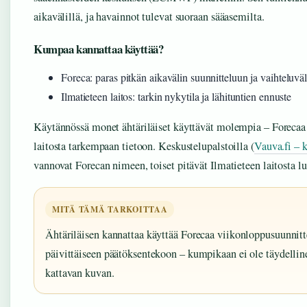
aikavälillä, ja havainnot tulevat suoraan sääasemilta.
Kumpaa kannattaa käyttää?
Foreca: paras pitkän aikavälin suunnitteluun ja vaihteluvä
Ilmatieteen laitos: tarkin nykytila ja lähituntien ennuste
Käytännössä monet ähtäriläiset käyttävät molempia – Forecaa
laitosta tarkempaan tietoon. Keskustelupalstoilla (
Vauva.fi – k
vannovat Forecan nimeen, toiset pitävät Ilmatieteen laitosta 
MITÄ TÄMÄ TARKOITTAA
Ähtäriläisen kannattaa käyttää Forecaa viikonloppusuunnitte
päivittäiseen päätöksentekoon – kumpikaan ei ole täydellin
kattavan kuvan.