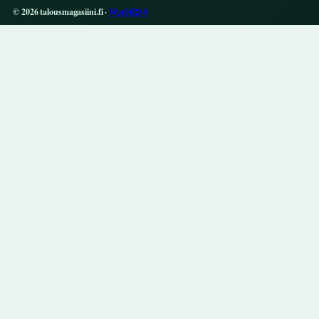
© 2026 talousmagasiini.fi ·
WorldRSS