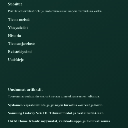
Suositut
Paivittaiset toimitusbriefit ja luottamusresurssit nopeaa varmistusta varten.
Tietoa meistä
Yhteystiedot
Historia
Tietosuojaseloste
Evästekäytäntö
Uutiskirje
Uusimmat artikkelit
Tuoreimmat uutispaivitykset tarkistetaan toimituksessa ennen julkaisua.
Sydämen vajaatoiminta ja jalkojen turvotus – oireet ja hoito
Samsung Galaxy S24 FE: Tekniset tiedot ja vertailu S24:ään
H&M Home Irlanti: myymälät, verkkokauppa ja tuotevalikoima