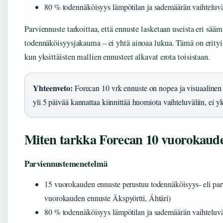
80 % todennäköisyys lämpötilan ja sademäärän vaihteluväl
Parviennuste tarkoittaa, että ennuste lasketaan useista eri sääm
todennäköisyysjakauma – ei yhtä ainoaa lukua. Tämä on erityi
kun yksittäisten mallien ennusteet alkavat erota toisistaan.
Yhteenveto:
Forecan 10 vrk ennuste on nopea ja visuaalinen 
yli 5 päivää kannattaa kiinnittää huomiota vaihteluväliin, ei y
Miten tarkka Forecan 10 vuorokaud
Parviennustemenetelmä
15 vuorokauden ennuste perustuu todennäköisyys- eli par
vuorokauden ennuste Äkspyörtti, Ähtäri)
80 % todennäköisyys lämpötilan ja sademäärän vaihteluväl