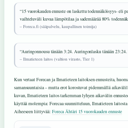
“15 vuorokauden ennuste on laskettu todennäköisyys- eli p
vaihteluväli kuvaa lämpötilaa ja sademäärää 80% todennäk
– Foreca.fi (sääpalvelu, kaupallinen toimija)
“Auringonnousu tänään 3:24. Auringonlasku tänään 23:24. 
– Ilmatieteen laitos (valtion virasto, Tier 1)
Kun vertaat Forecan ja Ilmatieteen laitoksen ennusteita, huom
samansuuntaisia – mutta erot korostuvat pidemmällä aikavälil
kuvan, Ilmatieteen laitos tarkemman lyhyen aikavälin ennusteen
käyttää molempia: Forecaa suunnitteluun, Ilmatieteen laitosta
Aiheeseen liittyvää:
Foreca Ähtäri 15 vuorokauden ennuste