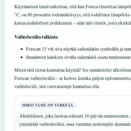
Käytännössä tämä tarkoittaa, että kun Foreca ilmoittaa lämpöt
°C, on 80 prosentin todennäköisyys, että todellinen lämpötila o
kattaa mahdolliset poikkeamat – sään ääri-ilmiöt, joita yksikä
Vaihteluvälin tulkinta
Forecan 15 vrk sivu näyttää sademäärän symbolilla ja nu
Ilmatieteen laitoksen sivulla sademäärä osana tuntiennuste
Miten tätä tietoa kannattaa käyttää? Jos suunnittelet ulkoilm
Forecan vaihteluväliä – se kertoo, kuinka paljon epävarmuutta
vaihteluväli, sitä varovaisempi kannattaa olla.
MIKSI TÄMÄ ON TÄRKEÄÄ
Ähtäriläinen, joka luottaa sokeasti 10 päivän ennusteeseen, 
ymmärtää vaihteluvälin, osaa varautua molempiin skenaario