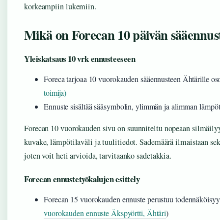
korkeampiin lukemiin.
Mikä on Forecan 10 päivän sääennus
Yleiskatsaus 10 vrk ennusteeseen
Foreca tarjoaa 10 vuorokauden sääennusteen Ähtärille os
toimija)
Ennuste sisältää sääsymbolin, ylimmän ja alimman lämpöt
Forecan 10 vuorokauden sivu on suunniteltu nopeaan silmäilyyn
kuvake, lämpötilaväli ja tuulitiedot. Sademäärä ilmaistaan se
joten voit heti arvioida, tarvitaanko sadetakkia.
Forecan ennustetyökalujen esittely
Forecan 15 vuorokauden ennuste perustuu todennäköisyys-
vuorokauden ennuste Äkspyörtti, Ähtäri
)