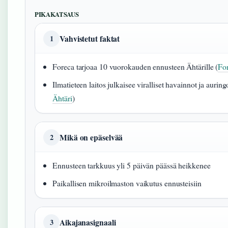
PIKAKATSAUS
Vahvistetut faktat
1
Foreca tarjoaa 10 vuorokauden ennusteen Ähtärille (
For
Ilmatieteen laitos julkaisee viralliset havainnot ja aurin
Ähtäri
)
Mikä on epäselvää
2
Ennusteen tarkkuus yli 5 päivän päässä heikkenee
Paikallisen mikroilmaston vaikutus ennusteisiin
Aikajanasignaali
3