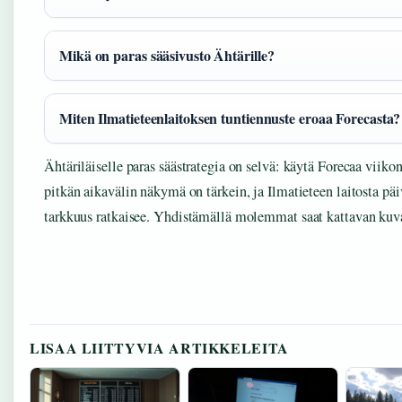
Mikä on paras sääsivusto Ähtärille?
Miten Ilmatieteenlaitoksen tuntiennuste eroaa Forecasta?
Ähtäriläiselle paras säästrategia on selvä: käytä Forecaa viiko
pitkän aikavälin näkymä on tärkein, ja Ilmatieteen laitosta pä
tarkkuus ratkaisee. Yhdistämällä molemmat saat kattavan kuv
LISAA LIITTYVIA ARTIKKELEITA