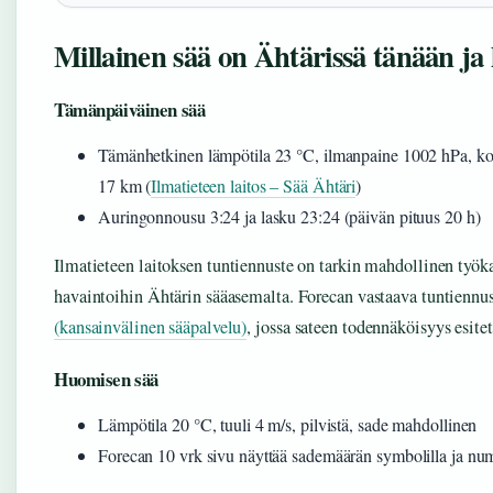
Millainen sää on Ähtärissä tänään j
Tämänpäiväinen sää
Tämänhetkinen lämpötila 23 °C, ilmanpaine 1002 hPa, ko
17 km (
Ilmatieteen laitos – Sää Ähtäri
)
Auringonnousu 3:24 ja lasku 23:24 (päivän pituus 20 h)
Ilmatieteen laitoksen tuntiennuste on tarkin mahdollinen työkal
havaintoihin Ähtärin sääasemalta. Forecan vastaava tuntiennu
(kansainvälinen sääpalvelu)
, jossa sateen todennäköisyys esitet
Huomisen sää
Lämpötila 20 °C, tuuli 4 m/s, pilvistä, sade mahdollinen
Forecan 10 vrk sivu näyttää sademäärän symbolilla ja nu