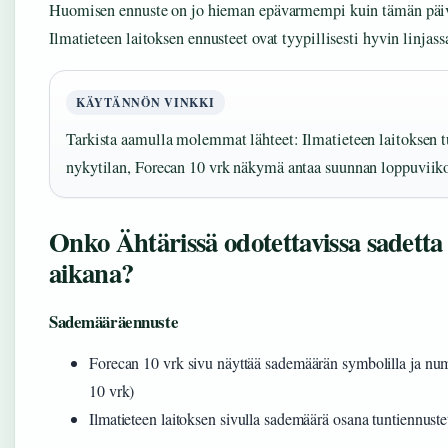
Huomisen ennuste on jo hieman epävarmempi kuin tämän päivän
Ilmatieteen laitoksen ennusteet ovat tyypillisesti hyvin linjas
KÄYTÄNNÖN VINKKI
Tarkista aamulla molemmat lähteet: Ilmatieteen laitoksen 
nykytilan, Forecan 10 vrk näkymä antaa suunnan loppuviiko
Onko Ähtärissä odotettavissa sadetta
aikana?
Sademääräennuste
Forecan 10 vrk sivu näyttää sademäärän symbolilla ja num
10 vrk)
Ilmatieteen laitoksen sivulla sademäärä osana tuntiennustet