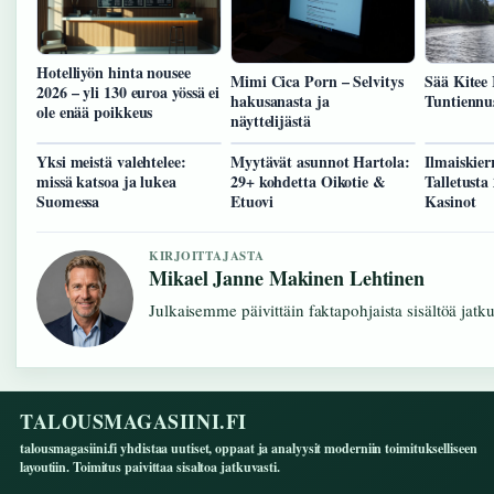
Hotelliyön hinta nousee
Mimi Cica Porn – Selvitys
Sää Kitee 
2026 – yli 130 euroa yössä ei
hakusanasta ja
Tuntiennus
ole enää poikkeus
näyttelijästä
Yksi meistä valehtelee:
Myytävät asunnot Hartola:
Ilmaiskier
missä katsoa ja lukea
29+ kohdetta Oikotie &
Talletusta
Suomessa
Etuovi
Kasinot
KIRJOITTAJASTA
Mikael Janne Makinen Lehtinen
Julkaisemme päivittäin faktapohjaista sisältöä jatkuv
TALOUSMAGASIINI.FI
talousmagasiini.fi yhdistaa uutiset, oppaat ja analyysit moderniin toimitukselliseen
layoutiin. Toimitus paivittaa sisaltoa jatkuvasti.