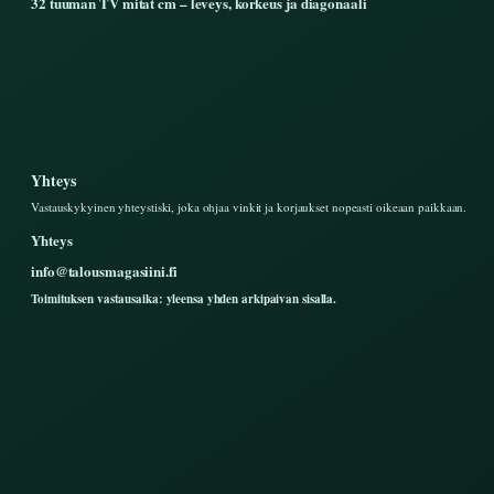
32 tuuman TV mitat cm – leveys, korkeus ja diagonaali
Yhteys
Vastauskykyinen yhteystiski, joka ohjaa vinkit ja korjaukset nopeasti oikeaan paikkaan.
Yhteys
info@talousmagasiini.fi
Toimituksen vastausaika: yleensa yhden arkipaivan sisalla.