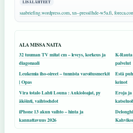
LISÄLÄHTEET
saabriefing.wordpress.com
,
xn--pressilhde-w5a.fi
,
foreca.co
ALA MISSA NAITA
32 tuuman TV mitat cm – leveys, korkeus ja
K-Rauta 
diagonaali
palvelut
Leukemia iho-oireet – tunnista varoitusmerkit
Estä puh
| Opas
keinot
Vira totalo Lahti Louna : Aukioloajat, py
Eroja ja 
äköinti, vaihtoehdot
katseluo
iPhone 13 akun vaihto – hinta ja
Delonghi
kannattavuus 2026
Kahviko