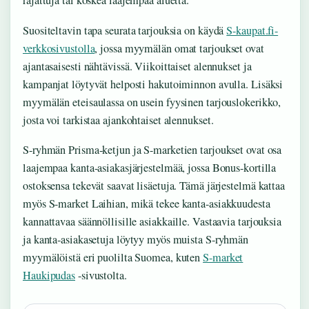
rajattuja tai koskea laajempaa aluetta.
Suositeltavin tapa seurata tarjouksia on käydä
S-kaupat.fi-
verkkosivustolla
, jossa myymälän omat tarjoukset ovat
ajantasaisesti nähtävissä. Viikoittaiset alennukset ja
kampanjat löytyvät helposti hakutoiminnon avulla. Lisäksi
myymälän eteisaulassa on usein fyysinen tarjouslokerikko,
josta voi tarkistaa ajankohtaiset alennukset.
S-ryhmän Prisma-ketjun ja S-marketien tarjoukset ovat osa
laajempaa kanta-asiakasjärjestelmää, jossa Bonus-kortilla
ostoksensa tekevät saavat lisäetuja. Tämä järjestelmä kattaa
myös S-market Laihian, mikä tekee kanta-asiakkuudesta
kannattavaa säännöllisille asiakkaille. Vastaavia tarjouksia
ja kanta-asiakasetuja löytyy myös muista S-ryhmän
myymälöistä eri puolilta Suomea, kuten
S-market
Haukipudas
-sivustolta.