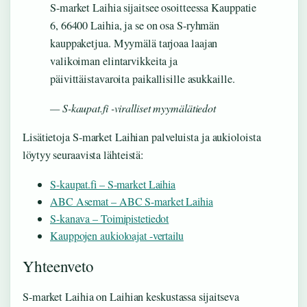
S-market Laihia sijaitsee osoitteessa Kauppatie
6, 66400 Laihia, ja se on osa S-ryhmän
kauppaketjua. Myymälä tarjoaa laajan
valikoiman elintarvikkeita ja
päivittäistavaroita paikallisille asukkaille.
— S-kaupat.fi -viralliset myymälätiedot
Lisätietoja S-market Laihian palveluista ja aukioloista
löytyy seuraavista lähteistä:
S-kaupat.fi – S-market Laihia
ABC Asemat – ABC S-market Laihia
S-kanava – Toimipistetiedot
Kauppojen aukioloajat -vertailu
Yhteenveto
S-market Laihia on Laihian keskustassa sijaitseva