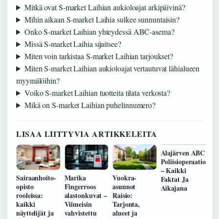
Mitkä ovat S-market Laihian aukioloajat arkipäivinä?
Mihin aikaan S-market Laihia sulkee sunnuntaisin?
Onko S-market Laihian yhteydessä ABC-asema?
Missä S-market Laihia sijaitsee?
Miten voin tarkistaa S-market Laihian tarjoukset?
Miten S-market Laihian aukioloajat vertautuvat lähialueen
myymälöihin?
Voiko S-market Laihian tuotteita tilata verkosta?
Mikä on S-market Laihian puhelinnumero?
LISAA LIITTYVIA ARTIKKELEITA
Alajärven ABC
Poliisioperaatio
– Kaikki
Sairaanhoito-
Marika
Vuokra-
Faktat Ja
opisto
Fingerroos
asunnot
Aikajana
rooleissa:
alastonkuvat –
Raisio:
kaikki
Viimeisin
Tarjonta,
näyttelijät ja
vahvistettu
alueet ja