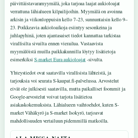
päivittäistavaramyymälä, joka tarjoaa laajat aukioloajat
verrattuna lähialueen kilpailijoihin. Myymälä on avoinna
arkisin ja viikonloppuisin kello 7–23, sunnuntaisin kello 9–
23. Poikkeavia aukioloaikoja esiintyy sesonkeina ja
juhlapyhinä, joten ajantasaiset tiedot kannattaa tarkistaa
virallisilta sivuilta ennen vierailua. Vastaavista
myymälöistä muilla paikkakunnilla löytyy lisätietoja
esimerkiksi
S-market Eura aukioloajat
-sivulta.
Yhteystiedot ovat saatavilla virallisista lähteistä, ja
tarjouksia voi seurata S-kaupat.fi-palvelussa. Arvostelut
eivät ole julkisesti saatavilla, mutta paikalliset foorumit ja
Google-arvostelut voivat tarjota lisätietoa
asiakaskokemuksista. Lähialueen vaihtoehdot, kuten S-
market Vähäkyrö ja S-market Isokyrö, tarjoavat
mahdollisuuden vertailuun pidemmillä matkoilla.