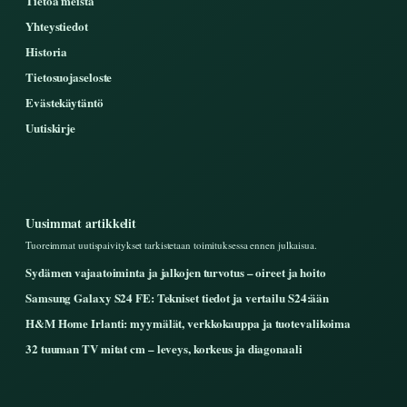
Tietoa meistä
Yhteystiedot
Historia
Tietosuojaseloste
Evästekäytäntö
Uutiskirje
Uusimmat artikkelit
Tuoreimmat uutispaivitykset tarkistetaan toimituksessa ennen julkaisua.
Sydämen vajaatoiminta ja jalkojen turvotus – oireet ja hoito
Samsung Galaxy S24 FE: Tekniset tiedot ja vertailu S24:ään
H&M Home Irlanti: myymälät, verkkokauppa ja tuotevalikoima
32 tuuman TV mitat cm – leveys, korkeus ja diagonaali