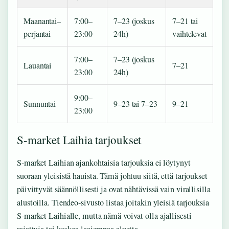
Maanantai–
7:00–
7–23 (joskus
7–21 tai
perjantai
23:00
24h)
vaihtelevat
7:00–
7–23 (joskus
Lauantai
7–21
23:00
24h)
9:00–
Sunnuntai
9–23 tai 7–23
9–21
23:00
S-market Laihia tarjoukset
S-market Laihian ajankohtaisia tarjouksia ei löytynyt
suoraan yleisistä hauista. Tämä johtuu siitä, että tarjoukset
päivittyvät säännöllisesti ja ovat nähtävissä vain virallisilla
alustoilla. Tiendeo-sivusto listaa joitakin yleisiä tarjouksia
S-market Laihialle, mutta nämä voivat olla ajallisesti