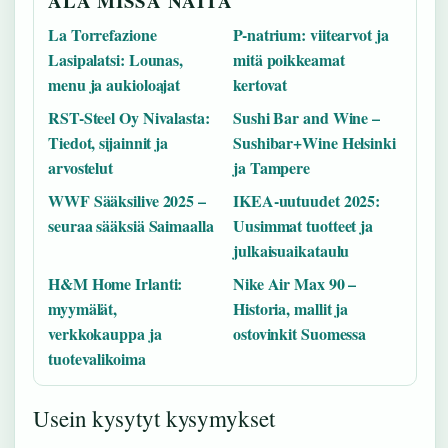
ALA MISSA NAITA
La Torrefazione
P-natrium: viitearvot ja
Lasipalatsi: Lounas,
mitä poikkeamat
menu ja aukioloajat
kertovat
RST-Steel Oy Nivalasta:
Sushi Bar and Wine –
Tiedot, sijainnit ja
Sushibar+Wine Helsinki
arvostelut
ja Tampere
WWF Sääksilive 2025 –
IKEA-uutuudet 2025:
seuraa sääksiä Saimaalla
Uusimmat tuotteet ja
julkaisuaikataulu
H&M Home Irlanti:
Nike Air Max 90 –
myymälät,
Historia, mallit ja
verkkokauppa ja
ostovinkit Suomessa
tuotevalikoima
Usein kysytyt kysymykset