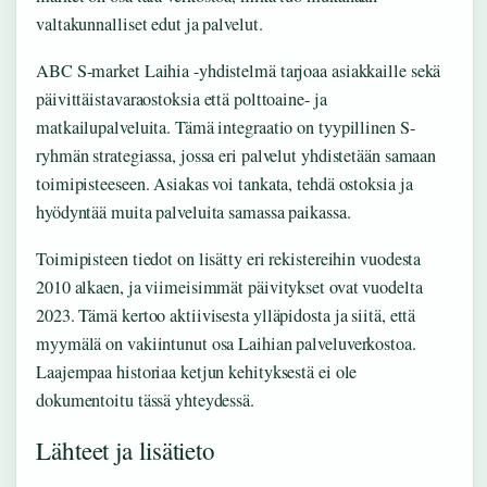
valtakunnalliset edut ja palvelut.
ABC S-market Laihia -yhdistelmä tarjoaa asiakkaille sekä
päivittäistavaraostoksia että polttoaine- ja
matkailupalveluita. Tämä integraatio on tyypillinen S-
ryhmän strategiassa, jossa eri palvelut yhdistetään samaan
toimipisteeseen. Asiakas voi tankata, tehdä ostoksia ja
hyödyntää muita palveluita samassa paikassa.
Toimipisteen tiedot on lisätty eri rekistereihin vuodesta
2010 alkaen, ja viimeisimmät päivitykset ovat vuodelta
2023. Tämä kertoo aktiivisesta ylläpidosta ja siitä, että
myymälä on vakiintunut osa Laihian palveluverkostoa.
Laajempaa historiaa ketjun kehityksestä ei ole
dokumentoitu tässä yhteydessä.
Lähteet ja lisätieto