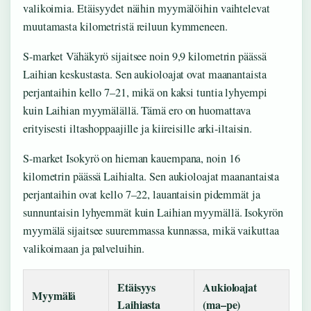
valikoimia. Etäisyydet näihin myymälöihin vaihtelevat
muutamasta kilometristä reiluun kymmeneen.
S-market Vähäkyrö sijaitsee noin 9,9 kilometrin päässä
Laihian keskustasta. Sen aukioloajat ovat maanantaista
perjantaihin kello 7–21, mikä on kaksi tuntia lyhyempi
kuin Laihian myymälällä. Tämä ero on huomattava
erityisesti iltashoppaajille ja kiireisille arki-iltaisin.
S-market Isokyrö on hieman kauempana, noin 16
kilometrin päässä Laihialta. Sen aukioloajat maanantaista
perjantaihin ovat kello 7–22, lauantaisin pidemmät ja
sunnuntaisin lyhyemmät kuin Laihian myymällä. Isokyrön
myymälä sijaitsee suuremmassa kunnassa, mikä vaikuttaa
valikoimaan ja palveluihin.
Etäisyys
Aukioloajat
Myymälä
Laihiasta
(ma–pe)