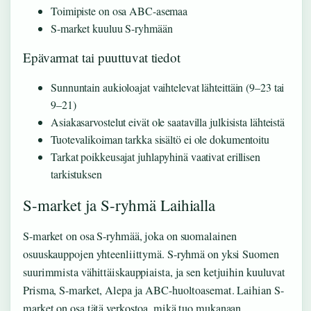
Toimipiste on osa ABC-asemaa
S-market kuuluu S-ryhmään
Epävarmat tai puuttuvat tiedot
Sunnuntain aukioloajat vaihtelevat lähteittäin (9–23 tai
9–21)
Asiakasarvostelut eivät ole saatavilla julkisista lähteistä
Tuotevalikoiman tarkka sisältö ei ole dokumentoitu
Tarkat poikkeusajat juhlapyhinä vaativat erillisen
tarkistuksen
S-market ja S-ryhmä Laihialla
S-market on osa S-ryhmää, joka on suomalainen
osuuskauppojen yhteenliittymä. S-ryhmä on yksi Suomen
suurimmista vähittäiskauppiaista, ja sen ketjuihin kuuluvat
Prisma, S-market, Alepa ja ABC-huoltoasemat. Laihian S-
market on osa tätä verkostoa, mikä tuo mukanaan