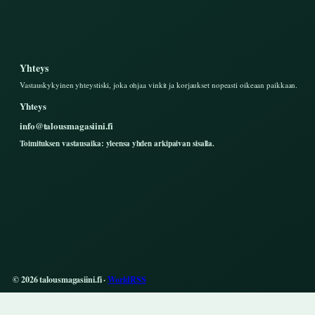
Yhteys
Vastauskykyinen yhteystiski, joka ohjaa vinkit ja korjaukset nopeasti oikeaan paikkaan.
Yhteys
info@talousmagasiini.fi
Toimituksen vastausaika: yleensa yhden arkipaivan sisalla.
© 2026 talousmagasiini.fi ·
WorldRSS