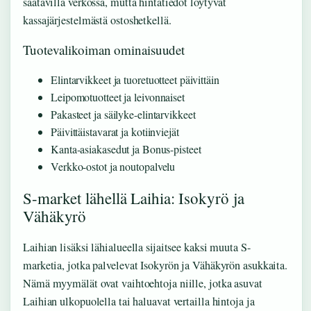
saatavilla verkossa, mutta hintatiedot löytyvät
kassajärjestelmästä ostoshetkellä.
Tuotevalikoiman ominaisuudet
Elintarvikkeet ja tuoretuotteet päivittäin
Leipomotuotteet ja leivonnaiset
Pakasteet ja säilyke-elintarvikkeet
Päivittäistavarat ja kotiinviejät
Kanta-asiakasedut ja Bonus-pisteet
Verkko-ostot ja noutopalvelu
S-market lähellä Laihia: Isokyrö ja
Vähäkyrö
Laihian lisäksi lähialueella sijaitsee kaksi muuta S-
marketia, jotka palvelevat Isokyrön ja Vähäkyrön asukkaita.
Nämä myymälät ovat vaihtoehtoja niille, jotka asuvat
Laihian ulkopuolella tai haluavat vertailla hintoja ja