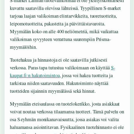
S-market Laihian tuotevalikoimaa ei ole yksityiskohtaisesti
kuvattu saatavilla olevissa lähteissä. Tyypillinen S-market
tarjoaa laajan valikoiman elintarvikkeita, tuoretuotteita,
leipomotuotteita, pakasteita ja päivittäistavaroita.
Myymälän koko on alle 400 neliömetriä, mikä vaikuttaa
valikoiman syvyyteen verrattuna suurempiin Prisma-
myymälöihin.
Tuotehakua ja hinnastoja ei ole saatavilla julkisesti
verkossa. Paras tapa tutustua valikoimaan on käyttää
S-
kaupat.fi:n hakutoimintoa
, jossa voi hakea tuotteita ja
tarkistaa niiden saatavuuden. Hakutoiminto näyttää
tuotteiden sijainnin myymälässä sekä hinnat.
Myymälän eteisaulassa on tuotelokerikko, josta asiakkaat
voivat noutaa verkossa tilaamansa tuotteet. Tämä palvelu on
osa S-ryhmän monikanavaisuutta, jossa asiakas voi valita
haluamansa asiointitavan. Fysikaalinen tuotehinnasto ei ole