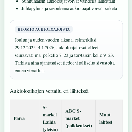
Sunnuntaisin aukioloajat voivat vaihdella lähteittäin
Juhlapyhinä ja sesonkeina aukioloajat voivat poiketa
HUOMIO AUKIOLOAJOISTA
Joulun ja uuden vuoden aikana, esimerkiksi
29.12.2025–4.1.2026, aukioloajat ovat olleet
seuraavat: ma–pe kello 7–23 ja torstaisin kello 9–23.
Tarkista aina ajantasaiset tiedot viralliselta sivustolta
ennen vierailua.
Aukioloaikojen vertailu eri lähteissä
S-
ABC S-
market
Muut
Päivä
market
Laihia
lähteet
(poikkeukset)
(yleisin)