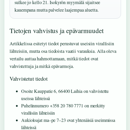
sulkee jo kello 21. Isokyrön myymälä sijaitsee
kauempana mutta palvelee laajempaa aluetta.
Tietojen vahvistus ja epävarmuudet
Artikkelissa esitetyt tiedot perustuvat useisiin virallisiin
lähteisiin, mutta osa tiedoista vaatii varauksia. Alla oleva
vertailu auttaa hahmottamaan, mitkä tiedot ovat
vahvistettuja ja mitkä epävarmoja.
Vahvistetut tiedot
Osoite Kauppatie 6, 66400 Laihia on vahvistettu
useissa lähteissä
Puhelinnumero +358 20 780 7771 on merkitty
virallisiin lähteisiin
Aukioloajat ma–pe 7–23 ovat yhtenäisiä useimmissa
lähteissä