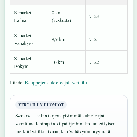
S-market
0 km
7–23
Laihia
(keskusta)
S-market
9,9 km
7–21
Vähäkyrö
S-market
16 km
7–22
Isokyrö
Lähde:
Kauppojen aukioloajat -vertailu
VERTAILUN HUOMIOT
S-market Laihia tarjoaa pisimmät aukioloajat
verrattuna lähimpiin kilpailijoihin. Ero on erityisen
merkittävä ilta-aikaan, kun Vähäkyrön myymälä