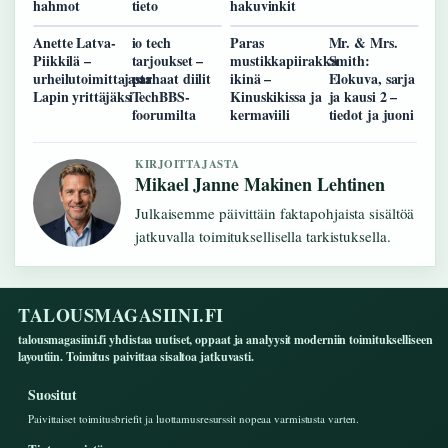
hahmot
tieto
hakuvinkit
Anette Latva-
io tech
Paras
Mr. & Mrs.
Piikkilä –
tarjoukset –
mustikkapiirakka
Smith:
urheilutoimittajasta
parhaat diilit
ikinä –
Elokuva, sarja
Lapin yrittäjäksi
TechBBS-
Kinuskikissa ja
ja kausi 2 –
foorumilta
kermaviili
tiedot ja juoni
KIRJOITTAJASTA
Mikael Janne Makinen Lehtinen
Julkaisemme päivittäin faktapohjaista sisältöä
jatkuvalla toimituksellisella tarkistuksella.
TALOUSMAGASIINI.FI
talousmagasiini.fi yhdistaa uutiset, oppaat ja analyysit moderniin toimitukselliseen
layoutiin. Toimitus paivittaa sisaltoa jatkuvasti.
Suositut
Paivittaiset toimitusbriefit ja luottamusresurssit nopeaa varmistusta varten.