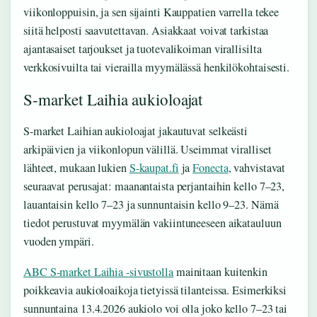
viikonloppuisin, ja sen sijainti Kauppatien varrella tekee
siitä helposti saavutettavan. Asiakkaat voivat tarkistaa
ajantasaiset tarjoukset ja tuotevalikoiman virallisilta
verkkosivuilta tai vierailla myymälässä henkilökohtaisesti.
S-market Laihia aukioloajat
S-market Laihian aukioloajat jakautuvat selkeästi
arkipäivien ja viikonlopun välillä. Useimmat viralliset
lähteet, mukaan lukien
S-kaupat.fi
ja
Fonecta
, vahvistavat
seuraavat perusajat: maanantaista perjantaihin kello 7–23,
lauantaisin kello 7–23 ja sunnuntaisin kello 9–23. Nämä
tiedot perustuvat myymälän vakiintuneeseen aikatauluun
vuoden ympäri.
ABC S-market Laihia -sivustolla
mainitaan kuitenkin
poikkeavia aukioloaikoja tietyissä tilanteissa. Esimerkiksi
sunnuntaina 13.4.2026 aukiolo voi olla joko kello 7–23 tai