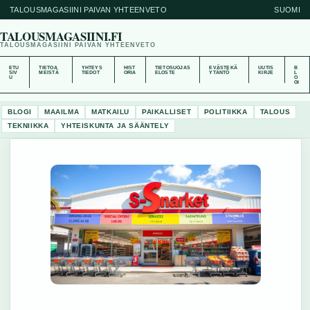
TALOUSMAGASIINI PAIVAN YHTEENVETO
SUOMI
TALOUSMAGASIINI.FI
TALOUSMAGASIINI PAIVAN YHTEENVETO
ETU
TIETOA
YHTEYS
HIST
TIETOSUOJAS
EVÄSTEKÄ
UUTIS
B
SIV
MEISTÄ
TIEDOT
ORIA
ELOSTE
YTÄNTÖ
KIRJE
L
U
O
GI
BLOGI
MAAILMA
MATKAILU
PAIKALLISET
POLITIIKKA
TALOUS
TEKNIIKKA
YHTEISKUNTA JA SÄÄNTELY