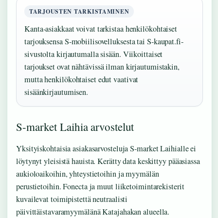
TARJOUSTEN TARKISTAMINEN
Kanta-asiakkaat voivat tarkistaa henkilökohtaiset
tarjouksensa S-mobiilisovelluksesta tai S-kaupat.fi-
sivustolta kirjautumalla sisään. Viikoittaiset
tarjoukset ovat nähtävissä ilman kirjautumistakin,
mutta henkilökohtaiset edut vaativat
sisäänkirjautumisen.
S-market Laihia arvostelut
Yksityiskohtaisia asiakasarvosteluja S-market Laihialle ei
löytynyt yleisistä hauista. Kerätty data keskittyy pääasiassa
aukioloaikoihin, yhteystietoihin ja myymälän
perustietoihin. Fonecta ja muut liiketoimintarekisterit
kuvailevat toimipistettä neutraalisti
päivittäistavaramyymälänä Katajahakan alueella.