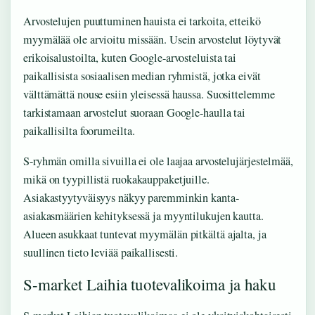
Arvostelujen puuttuminen hauista ei tarkoita, etteikö
myymälää ole arvioitu missään. Usein arvostelut löytyvät
erikoisalustoilta, kuten Google-arvosteluista tai
paikallisista sosiaalisen median ryhmistä, jotka eivät
välttämättä nouse esiin yleisessä haussa. Suosittelemme
tarkistamaan arvostelut suoraan Google-haulla tai
paikallisilta foorumeilta.
S-ryhmän omilla sivuilla ei ole laajaa arvostelujärjestelmää,
mikä on tyypillistä ruokakauppaketjuille.
Asiakastyytyväisyys näkyy paremminkin kanta-
asiakasmäärien kehityksessä ja myyntilukujen kautta.
Alueen asukkaat tuntevat myymälän pitkältä ajalta, ja
suullinen tieto leviää paikallisesti.
S-market Laihia tuotevalikoima ja haku