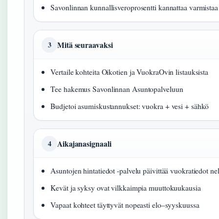
Savonlinnan kunnallisveroprosentti kannattaa varmistaa 
Mitä seuraavaksi
3
Vertaile kohteita Oikotien ja VuokraOvin listauksista
Tee hakemus Savonlinnan Asuntopalveluun
Budjetoi asumiskustannukset: vuokra + vesi + sähkö
Aikajanasignaali
4
Asuntojen hintatiedot -palvelu päivittää vuokratiedot ne
Kevät ja syksy ovat vilkkaimpia muuttokuukausia
Vapaat kohteet täyttyvät nopeasti elo–syyskuussa