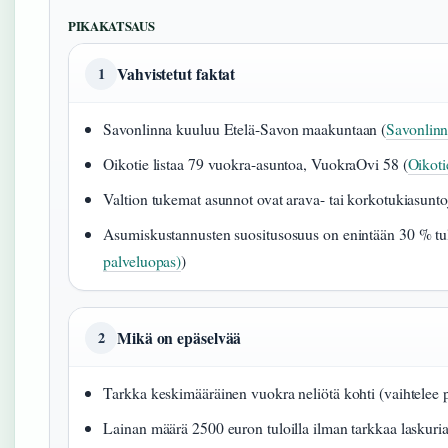
PIKAKATSAUS
Vahvistetut faktat
1
Savonlinna kuuluu Etelä-Savon maakuntaan (
Savonlinn
Oikotie listaa 79 vuokra-asuntoa, VuokraOvi 58 (
Oikoti
Valtion tukemat asunnot ovat arava- tai korkotukiasunto
Asumiskustannusten suositusosuus on enintään 30 % tul
palveluopas)
)
Mikä on epäselvää
2
Tarkka keskimääräinen vuokra neliötä kohti (vaihtelee
Lainan määrä 2500 euron tuloilla ilman tarkkaa laskuri