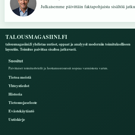
Julkaisemme päivittäin faktapohjaista sisältöä jatkuv
TALOUSMAGASIINI.FI
talousmagasiini.fi yhdistaa uutiset, oppaat ja analyysit moderniin toimitukselliseen
layoutiin. Toimitus paivittaa sisaltoa jatkuvasti.
Suositut
Paivittaiset toimitusbriefit ja luottamusresurssit nopeaa varmistusta varten.
Tietoa meistä
Yhteystiedot
Historia
Tietosuojaseloste
Evästekäytäntö
Uutiskirje