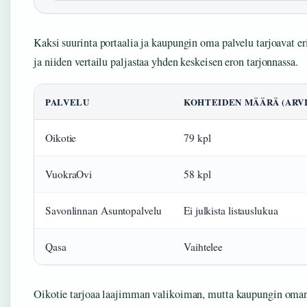
Kaksi suurinta portaalia ja kaupungin oma palvelu tarjoavat 
ja niiden vertailu paljastaa yhden keskeisen eron tarjonnassa.
PALVELU
KOHTEIDEN MÄÄRÄ (ARVI
Oikotie
79 kpl
VuokraOvi
58 kpl
Savonlinnan Asuntopalvelu
Ei julkista listauslukua
Qasa
Vaihtelee
Oikotie tarjoaa laajimman valikoiman, mutta kaupungin oman p