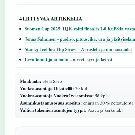
4 LIITTYVAA ARTIKKELIA
Suomen Cup 2025: HJK voitti finaalin 1-0 KuPS:ia vast
Jenna Salminen – puoliso, pituus, ikä, ura ja yksityiselä
Stanley IceFlow Flip Straw – Arvostelu ja ominaisuudet
Levottomat jalat hoito – oireet, syyt ja keinot
Maakunta:
Etelä-Savo ·
Vuokra-asuntoja Oikotiellä:
79 kpl ·
Vuokra-asuntoja VuokraOvi.comissa:
58 kpl ·
Asumiskustannusosuus suositus:
enintään 30 % nettotuloista 
Valtion tukemien asuntojen tyypit:
Arava ja korkotuki