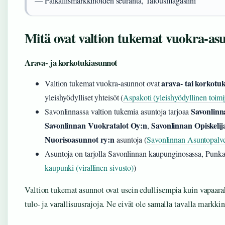
— Paikallismarkkinoiden seuranta, Talousmagasiini
Mitä ovat valtion tukemat vuokra-as
Arava- ja korkotukiasunnot
arava- tai korkotu
Valtion tukemat vuokra-asunnot ovat
yleishyödylliset yhteisöt (
Aspakoti (yleishyödyllinen toimi
Savonlinn
Savonlinnassa valtion tukemia asuntoja tarjoaa
Savonlinnan Vuokratalot Oy:n
Savonlinnan Opiskeli
,
Nuorisoasunnot ry:n
asuntoja (
Savonlinnan Asuntopalve
Asuntoja on tarjolla Savonlinnan kaupunginosassa, Punkah
kaupunki (virallinen sivusto)
)
Valtion tukemat asunnot ovat usein edullisempia kuin vapaara
tulo- ja varallisuusrajoja. Ne eivät ole samalla tavalla markkin