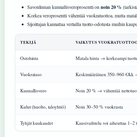
noin 20 %
Savonlinnan kunnallisveroprosentti on
(tarkis
Korkea veroprosentti vähentää vuokratuottoa, mutta matal
Sijoittajan kannattaa vertailla tuotto-odotusta muihin kau
TEKIJÄ
VAIKUTUS VUOKRATUOTTO
Ostohinta
Matala hinta → korkeampi tuotto
Vuokrataso
Keskimääräinen 350–960 €/kk 
Kunnallisvero
Noin 20 % → vähentää nettotuo
Kulut (huolto, taloyhtiö)
Noin 30–50 % vuokrasta
Tyhjät kuukaudet
Kausivaihtelu voi aiheuttaa 1–2