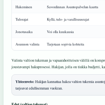
Hakeminen
Savonlinnan Asuntopalvelun kautta
Tulorajat
Kyllä, tulo- ja varallisuusrajat
Jonotusaika
Voi olla kuukausia
Asunnon valinta
Tarjotaan sopivia kohteita
Valinta valtion tukeman ja vapaarahoitteisen välillä on komp
joustavampi hakuprosessi. Hakijan, jolla on tiukka budjetti, 
Yhteenveto:
Hakijan kannattaa hakea valtion tukemia asuntoja 
tarjoavat edullisemman vuokran.
Edut (valtion tukemat)