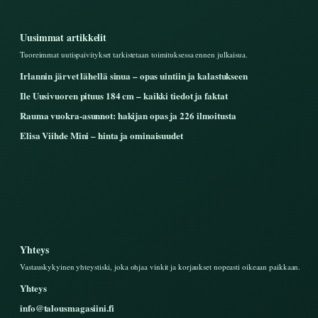
Uusimmat artikkelit
Tuoreimmat uutispaivitykset tarkistetaan toimituksessa ennen julkaisua.
Irlannin järvet lähellä sinua – opas uintiin ja kalastukseen
Ile Uusivuoren pituus 184 cm – kaikki tiedot ja faktat
Rauma vuokra-asunnot: hakijan opas ja 226 ilmoitusta
Elisa Viihde Mini – hinta ja ominaisuudet
Yhteys
Vastauskykyinen yhteystiski, joka ohjaa vinkit ja korjaukset nopeasti oikeaan paikkaan.
Yhteys
info@talousmagasiini.fi