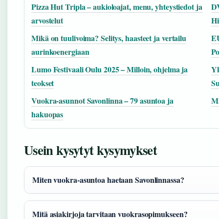
Pizza Hut Tripla – aukioloajat, menu, yhteystiedot ja
DV
arvostelut
Hi
Mikä on tuulivoima? Selitys, haasteet ja vertailu
EU
aurinkoenergiaan
Po
Lumo Festivaali Oulu 2025 – Milloin, ohjelma ja
Yk
teokset
S
Vuokra-asunnot Savonlinna – 79 asuntoa ja
Mi
hakuopas
Usein kysytyt kysymykset
Miten vuokra-asuntoa haetaan Savonlinnassa?
Mitä asiakirjoja tarvitaan vuokrasopimukseen?