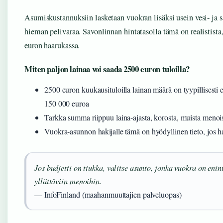
Asumiskustannuksiin lasketaan vuokran lisäksi usein vesi- ja 
hieman pelivaraa. Savonlinnan hintatasolla tämä on realistis
euron haarukassa.
Miten paljon lainaa voi saada 2500 euron tuloilla?
2500 euron kuukausituloilla lainan määrä on tyypillisesti
150 000 euroa
Tarkka summa riippuu laina-ajasta, korosta, muista menois
Vuokra-asunnon hakijalle tämä on hyödyllinen tieto, jos
Jos budjetti on tiukka, valitse asunto, jonka vuokra on eni
yllättäviin menoihin.
— InfoFinland (maahanmuuttajien palveluopas)