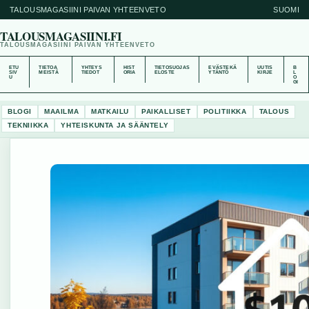
TALOUSMAGASIINI PAIVAN YHTEENVETO
SUOMI
TALOUSMAGASIINI.FI
TALOUSMAGASIINI PAIVAN YHTEENVETO
ETU
TIETOA
YHTEYS
HIST
TIETOSUOJAS
EVÄSTEKÄ
UUTIS
B
SIV
MEISTÄ
TIEDOT
ORIA
ELOSTE
YTÄNTÖ
KIRJE
L
U
O
GI
BLOGI
MAAILMA
MATKAILU
PAIKALLISET
POLITIIKKA
TALOUS
TEKNIIKKA
YHTEISKUNTA JA SÄÄNTELY