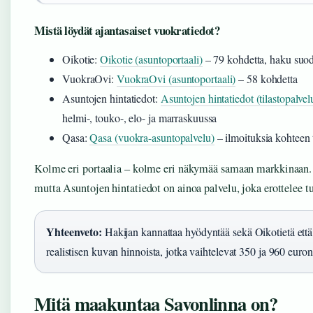
Mistä löydät ajantasaiset vuokratiedot?
Oikotie:
Oikotie (asuntoportaali)
– 79 kohdetta, haku suod
VuokraOvi:
VuokraOvi (asuntoportaali)
– 58 kohdetta
Asuntojen hintatiedot:
Asuntojen hintatiedot (tilastopalvel
helmi-, touko-, elo- ja marraskuussa
Qasa:
Qasa (vuokra-asuntopalvelu)
– ilmoituksia kohteen 
Kolme eri portaalia – kolme eri näkymää samaan markkinaan. 
mutta Asuntojen hintatiedot on ainoa palvelu, joka erottelee tu
Yhteenveto:
Hakijan kannattaa hyödyntää sekä Oikotietä että
realistisen kuvan hinnoista, jotka vaihtelevat 350 ja 960 euron 
Mitä maakuntaa Savonlinna on?