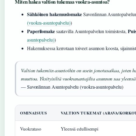
Miten hakea valtion tukemaa vuokra-asuntoa?
Sähköinen hakemuslomake
Savonlinnan Asuntopalvelun 
(vuokra-asuntopalvelu)
)
Paperilomake
Pui
saatavilla Asuntopalvelun toimistosta,
asuntopalvelu)
)
Hakemuksessa kerrotaan toiveet asunnon koosta, sijainnist
Valtion tukemiin asuntoihin on usein jonotusaikaa, joten 
muuttoa. Yksityisiltä vuokranantajilta asunnon saa yleen
— Savonlinnan Asuntopalvelu (vuokra-asuntopalvelu)
OMINAISUUS
VALTION TUKEMAT (ARAVA/KORKO
Vuokrataso
Yleensä edullisempi