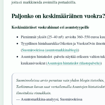
joita ei markkinoida avoimilla portaaleilla.
Paljonko on keskimääräinen vuokra
Keskimääräiset vuokrahinnat eri asuntotyypeille
Pienimmät yksiöt (25–40 m²): arviolta 360–550 euroa ku
Tyypillinen hintahaarukka Oikotien ja VuokraOvin ilmoi
(
Suomirooleissa (asuntomarkkinablogi)
)
Asuntojen hintatiedot -palvelu näyttää erikseen valtion tu
kuukausivuokrat (
Asuntojen hintatiedot (tilastopalvelu)
)
Suomirooleissa arvio perustuu vain yhden blogin tietoihin
Tarkimman kuvan saat vertailemalla Asuntojen hintatiedot -
ilmoituksia rinnakkain.
— Asuntomarkkina-analyysi, Suomirooleissa