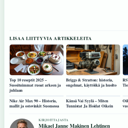
LISAA LIITTYVIA ARTIKKELEITA
Top 10 reseptit 2025 –
Briggs & Stratton: historia,
RST
Suosituimmat ruoat arkeen ja
ongelmat, käyttöikä ja huolto
Tie
juhlaan
Nike Air Max 90 – Historia,
Känsä Vai Syylä – Miten
Oi
mallit ja ostovinkit Suomessa
Tunnistat Ja Hoidat Oikein
vu
KIRJOITTAJASTA
Mikael Janne Makinen Lehtinen