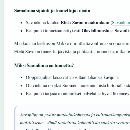
Savonlinna sijainti ja tunnettuja asioita
Etelä-Savon maakuntaan
Savonlinna kuuluu
(
Savonlinn
Olavinlinnasta
Savonli
Kaupunki tunnetaan erityisesti
ja
Maakunnan keskus on Mikkeli, mutta Savonlinna on oma elinv
Etelä-Savo on tunnettu järvistä ja puhtaasta luonnosta, mikä t
Miksi Savonlinna on tunnettu?
Oopperajuhlat keräävät vuosittain tuhansia kävijöitä
Olavinlinna on yksi Suomen tunnetuimmista historiallisista
Kaupunki tarjoaa monipuoliset palvelut ja hyvät liikenney
Savonlinnan maine matkailukohteena ja kulttuurikaupunki
maltillisena – tämä tarkoittaa kohtuullisia vuokria verratt