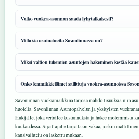
Voiko vuokra-asunnon saada lyhytaikaisesti?
Millaisia asuinalueita Savonlinnassa on?
Miksi valtion tukemien asuntojen hakeminen kestää ka
Onko lemmikkieläimet sallittuja vuokra-asunnoissa Savo
Savonlinnan vuokramarkkina tarjoaa mahdollisuuksia niin asuja
huolella. Savonlinnan Asuntopalvelun ja yksityisten vuokranan
Hakijalle, joka vertailee kustannuksia ja hakee molemmista kan
kuukaudessa. Sijoittajalle tarjolla on vakaa, joskin maltillinen 
kausivaihtelu on laskettu mukaan.