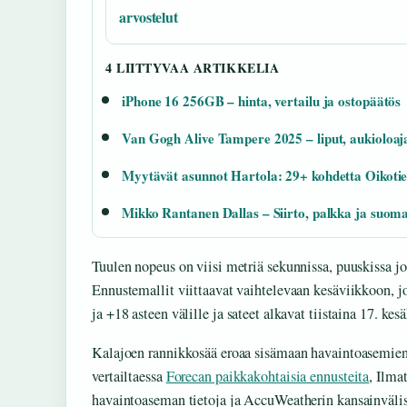
arvostelut
4 LIITTYVAA ARTIKKELIA
iPhone 16 256GB – hinta, vertailu ja ostopäätös
Van Gogh Alive Tampere 2025 – liput, aukioloaja
Myytävät asunnot Hartola: 29+ kohdetta Oikoti
Mikko Rantanen Dallas – Siirto, palkka ja suomal
Tuulen nopeus on viisi metriä sekunnissa, puuskissa 
Ennustemallit viittaavat vaihtelevaan kesäviikkoon, jo
ja +18 asteen välille ja sateet alkavat tiistaina 17. kes
Kalajoen rannikkosää eroaa sisämaan havaintoasemie
vertailtaessa
Forecan paikkakohtaisia ennusteita
, Ilma
havaintoaseman tietoja ja AccuWeatherin kansainvälis