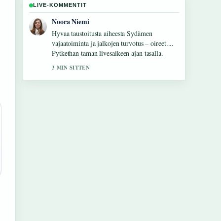
LIVE-KOMMENTIT
Oskari Lehtinen
Raportointi Samsung Galaxy S24 FE:
Tekniset tiedot ja...-aiheesta tuntuu
luotettavalta ja helppolukuiselta.
5 MIN SITTEN