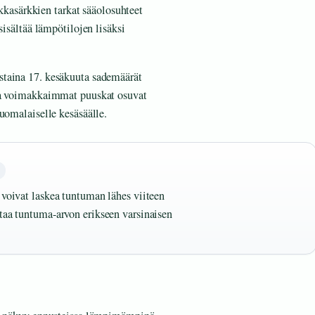
kasärkkien tarkat sääolosuhteet
sisältää lämpötilojen lisäksi
staina 17. kesäkuuta sademäärät
tta voimakkaimmat puuskat osuvat
uomalaiselle kesäsäälle.
 voivat laskea tuntuman lähes viiteen
ttaa tuntuma-arvon erikseen varsinaisen