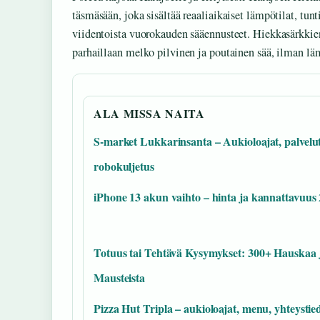
täsmäsään, joka sisältää reaaliaikaiset lämpötilat, tu
viidentoista vuorokauden sääennusteet. Hiekkasärkkien
parhaillaan melko pilvinen ja poutainen sää, ilman läm
ALA MISSA NAITA
S-market Lukkarinsanta – Aukioloajat, palvelut
robokuljetus
iPhone 13 akun vaihto – hinta ja kannattavuus
Totuus tai Tehtävä Kysymykset: 300+ Hauskaa 
Mausteista
Pizza Hut Tripla – aukioloajat, menu, yhteystied