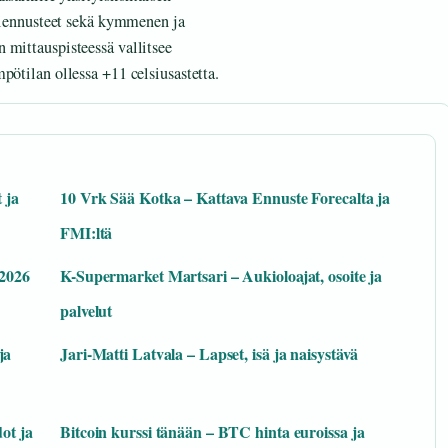
ntiennusteet sekä kymmenen ja
 mittauspisteessä vallitsee
pötilan ollessa +11 celsiusastetta.
 ja
10 Vrk Sää Kotka – Kattava Ennuste Forecalta ja
FMI:ltä
 2026
K-Supermarket Martsari – Aukioloajat, osoite ja
palvelut
ja
Jari-Matti Latvala – Lapset, isä ja naisystävä
ot ja
Bitcoin kurssi tänään – BTC hinta euroissa ja