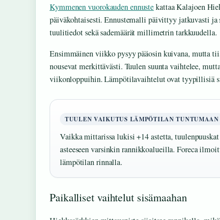
Kymmenen vuorokauden ennuste
kattaa Kalajoen Hiek
päiväkohtaisesti. Ennustemalli päivittyy jatkuvasti ja 
tuulitiedot sekä sademäärät millimetrin tarkkuudella.
Ensimmäinen viikko pysyy pääosin kuivana, mutta tii
nousevat merkittävästi. Tuulen suunta vaihtelee, mu
viikonloppuihin. Lämpötilavaihtelut ovat tyypillisiä s
TUULEN VAIKUTUS LÄMPÖTILAN TUNTUMAAN
Vaikka mittarissa lukisi +14 astetta, tuulenpuuskat
asteeseen varsinkin rannikkoalueilla. Foreca ilmoi
lämpötilan rinnalla.
Paikalliset vaihtelut sisämaahan