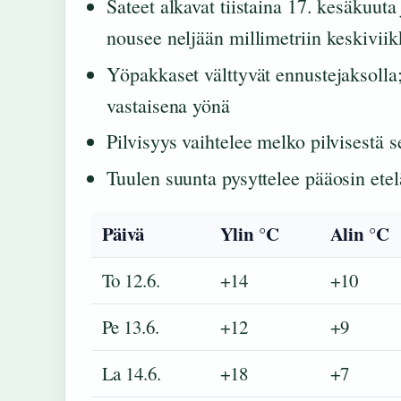
Sateet alkavat tiistaina 17. kesäkuuta
nousee neljään millimetriin keskivii
Yöpakkaset välttyvät ennustejaksolla;
vastaisena yönä
Pilvisyys vaihtelee melko pilvisestä s
Tuulen suunta pysyttelee pääosin etel
Päivä
Ylin °C
Alin °C
To 12.6.
+14
+10
Pe 13.6.
+12
+9
La 14.6.
+18
+7