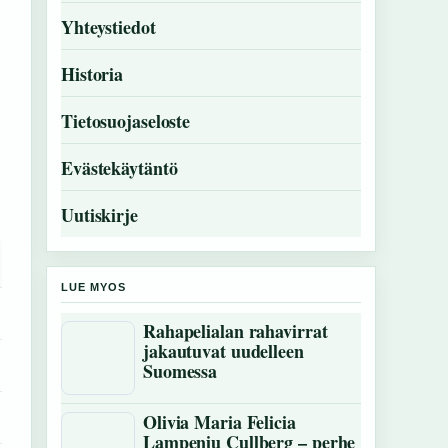
Yhteystiedot
Historia
Tietosuojaseloste
Evästekäytäntö
Uutiskirje
LUE MYOS
Rahapelialan rahavirrat
jakautuvat uudelleen
Suomessa
Olivia Maria Felicia
Lampeniu Cullberg – perhe