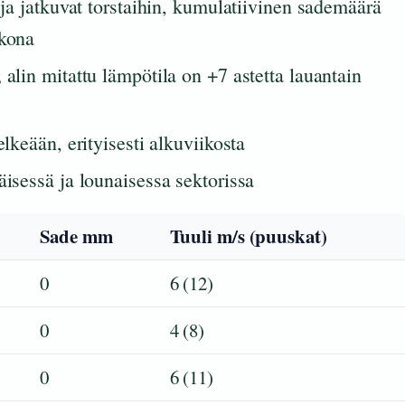
 ja jatkuvat torstaihin, kumulatiivinen sademäärä
kkona
 alin mitattu lämpötila on +7 astetta lauantain
elkeään, erityisesti alkuviikosta
äisessä ja lounaisessa sektorissa
Sade mm
Tuuli m/s (puuskat)
0
6 (12)
0
4 (8)
0
6 (11)