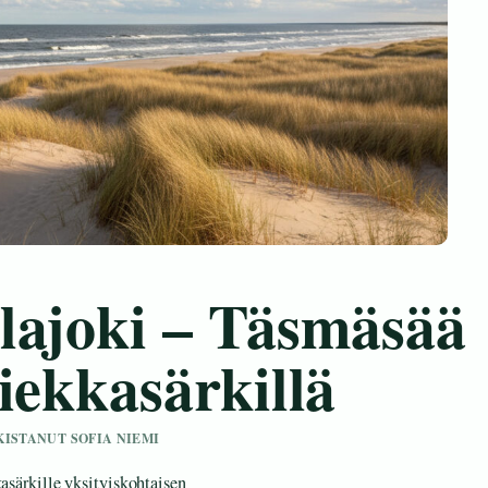
lajoki – Täsmäsää
iekkasärkillä
RKISTANUT SOFIA NIEMI
kasärkille yksityiskohtaisen