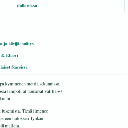
dollareissa
t ja kävijäennätys
e & Etuovi
aiset Starsissa
jopa kymmenen metriä sekunnissa.
ssa lämpötilat nousevat välillä +7
äkuuta.
n lukemista. Tämä ilmenee
tieteen laitoksen Tynkän
iä malleja.