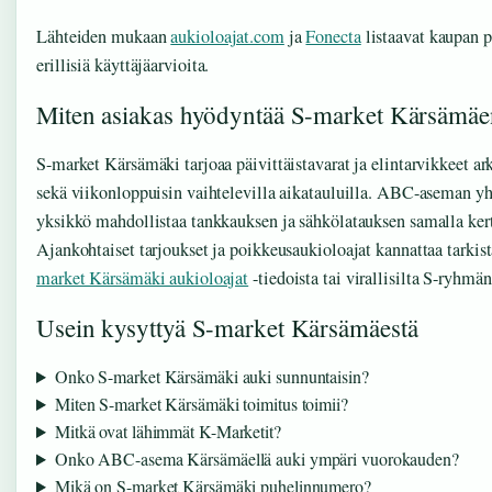
Lähteiden mukaan
aukioloajat.com
ja
Fonecta
listaavat kaupan p
erillisiä käyttäjäarvioita.
Miten asiakas hyödyntää S-market Kärsämäen
S-market Kärsämäki tarjoaa päivittäistavarat ja elintarvikkeet ar
sekä viikonloppuisin vaihtelevilla aikatauluilla. ABC-aseman y
yksikkö mahdollistaa tankkauksen ja sähkölatauksen samalla ker
Ajankohtaiset tarjoukset ja poikkeusaukioloajat kannattaa tarkis
market Kärsämäki aukioloajat
-tiedoista tai virallisilta S-ryhmän
Usein kysyttyä S-market Kärsämäestä
Onko S-market Kärsämäki auki sunnuntaisin?
Miten S-market Kärsämäki toimitus toimii?
Mitkä ovat lähimmät K-Marketit?
Onko ABC-asema Kärsämäellä auki ympäri vuorokauden?
Mikä on S-market Kärsämäki puhelinnumero?