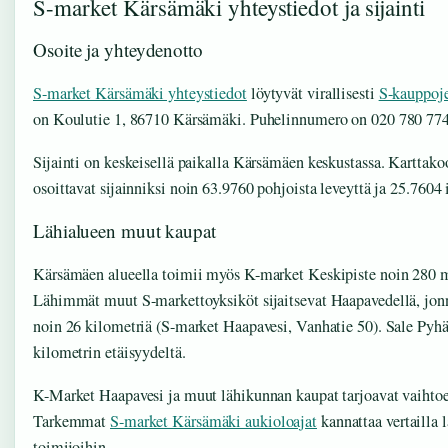
S-market Kärsämäki yhteystiedot ja sijainti
Osoite ja yhteydenotto
S-market Kärsämäki yhteystiedot
löytyvät virallisesti
S-kauppoje
on Koulutie 1, 86710 Kärsämäki. Puhelinnumero on 020 780 774
Sijainti on keskeisellä paikalla Kärsämäen keskustassa. Karttako
osoittavat sijainniksi noin 63.9760 pohjoista leveyttä ja 25.7604 i
Lähialueen muut kaupat
Kärsämäen alueella toimii myös K-market Keskipiste noin 280 m
Lähimmät muut S-markettoyksiköt sijaitsevat Haapavedellä, jon
noin 26 kilometriä (S-market Haapavesi, Vanhatie 50). Sale Pyhä
kilometrin etäisyydeltä.
K-Market Haapavesi ja muut lähikunnan kaupat tarjoavat vaihtoe
Tarkemmat
S-market Kärsämäki aukioloajat
kannattaa vertailla 
toimijoihin.