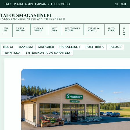
TALOUSMAGASIINI PAIVAN YHTEENVETO
SUOMI
TALOUSMAGASIINI.FI
TALOUSMAGASIINI PAIVAN YHTEENVETO
ETU
TIETOA
YHTEYS
HIST
TIETOSUOJAS
EVÄSTEKÄ
UUTIS
B
SIV
MEISTÄ
TIEDOT
ORIA
ELOSTE
YTÄNTÖ
KIRJE
L
U
O
GI
BLOGI
MAAILMA
MATKAILU
PAIKALLISET
POLITIIKKA
TALOUS
TEKNIIKKA
YHTEISKUNTA JA SÄÄNTELY