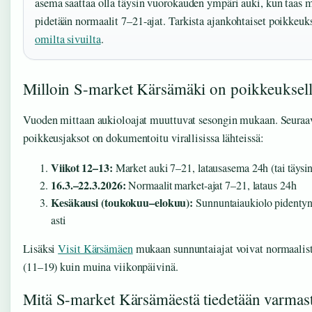
asema saattaa olla täysin vuorokauden ympäri auki, kun taas m
pidetään normaalit 7–21-ajat. Tarkista ajankohtaiset poikkeuk
omilta sivuilta
.
Milloin S-market Kärsämäki on poikkeukselli
Vuoden mittaan aukioloajat muuttuvat sesongin mukaan. Seuraa
poikkeusjaksot on dokumentoitu virallisissa lähteissä:
Viikot 12–13:
Market auki 7–21, latausasema 24h (tai täysi
16.3.–22.3.2026:
Normaalit market-ajat 7–21, lataus 24h
Kesäkausi (toukokuu–elokuu):
Sunnuntaiaukiolo pidentyn
asti
Lisäksi
Visit Kärsämäen
mukaan sunnuntaiajat voivat normaalis
(11–19) kuin muina viikonpäivinä.
Mitä S-market Kärsämäestä tiedetään varmast