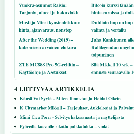
Vuokra-asunnot Raisio:
Bitcoin kurssi tänää
Tarjonta, alueet ja hakuvinkit
hinta euroissa ja doll
Musti ja Mirri kynsienleikkuu:
Dublinin hop on hop 
hinta, ajanvaraus, nonstop
valinta ja vertailu
After the Wedding (2019) –
Juha Kankkunen alko
katsomisen arvoinen elokuva
Rallilegendan ongelm
toipuminen
ZTE MC888 Pro 5G-reititin –
Sää Mikkeli 10 vrk –
Käyttöohje ja Asetukset
ennuste seuraavalle 1
4 LIITTYVAA ARTIKKELIA
Känsä Vai Syylä – Miten Tunnistat Ja Hoidat Oikein
K Citymarket Mikkeli – Tarjoukset, Aukioloajat ja Palvelut
Mimi Cica Porn – Selvitys hakusanasta ja näyttelijästä
Pyöreille kasvoille rikottu polkkatukka – vinkit