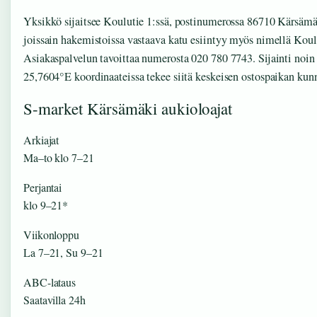
Yksikkö sijaitsee Koulutie 1:ssä, postinumerossa 86710 Kärsämä
joissain hakemistoissa vastaava katu esiintyy myös nimellä Koul
Asiakaspalvelun tavoittaa numerosta 020 780 7743. Sijainti noi
25,7604°E koordinaateissa tekee siitä keskeisen ostospaikan kun
S-market Kärsämäki aukioloajat
Arkiajat
Ma–to klo 7–21
Perjantai
klo 9–21*
Viikonloppu
La 7–21, Su 9–21
ABC-lataus
Saatavilla 24h