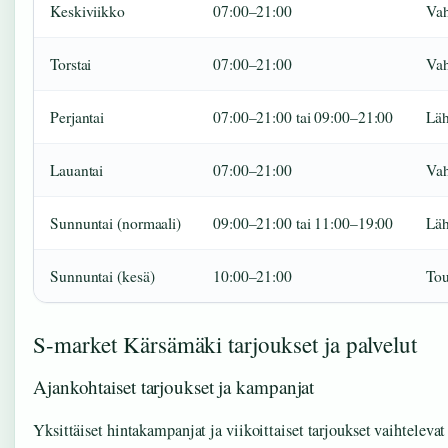
Keskiviikko
07:00–21:00
Vah
Torstai
07:00–21:00
Vah
Perjantai
07:00–21:00 tai 09:00–21:00
Läh
Lauantai
07:00–21:00
Vah
Sunnuntai (normaali)
09:00–21:00 tai 11:00–19:00
Läht
Sunnuntai (kesä)
10:00–21:00
To
S-market Kärsämäki tarjoukset ja palvelut
Ajankohtaiset tarjoukset ja kampanjat
Yksittäiset hintakampanjat ja viikoittaiset tarjoukset vaihtelevat