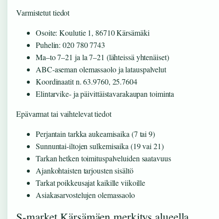
Varmistetut tiedot
Osoite: Koulutie 1, 86710 Kärsämäki
Puhelin: 020 780 7743
Ma–to 7–21 ja la 7–21 (lähteissä yhtenäiset)
ABC-aseman olemassaolo ja latauspalvelut
Koordinaatit n. 63.9760, 25.7604
Elintarvike- ja päivittäistavarakaupan toiminta
Epävarmat tai vaihtelevat tiedot
Perjantain tarkka aukeamisaika (7 tai 9)
Sunnuntai-iltojen sulkemisaika (19 vai 21)
Tarkan hetken toimituspalveluiden saatavuus
Ajankohtaisten tarjousten sisältö
Tarkat poikkeusajat kaikille viikoille
Asiakasarvostelujen olemassaolo
S-market Kärsämäen merkitys alueella