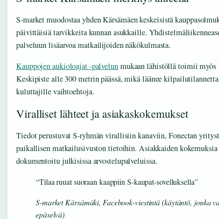
S-market muodostaa yhden Kärsämäen keskeisistä kauppasolmuko
päivittäisiä tarvikkeita kunnan asukkaille. Yhdistelmäliikenne
palveluun lisäarvoa matkailijoiden näkökulmasta.
Kauppojen aukioloajat -palvelun
mukaan lähistöllä toimii myös
Keskipiste alle 300 metrin päässä, mikä läänee kilpailutilannetta 
kuluttajille vaihtoehtoja.
Viralliset lähteet ja asiakaskokemukset
Tiedot perustuvat S-ryhmän virallisiin kanaviin, Fonectan yrityst
paikallisen matkailusivuston tietoihin. Asiakkaiden kokemuksia e
dokumentoitu julkisissa arvostelupalveluissa.
“Tilaa ruuat suoraan kaappiin S-kaupat-sovelluksella”
S-market Kärsämäki, Facebook-viestintä (käytäntö, jonka va
epäselvä)