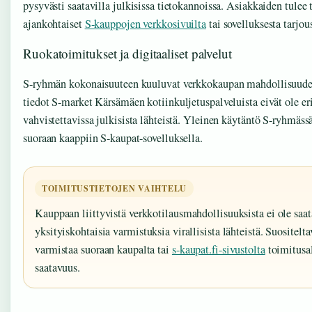
pysyvästi saatavilla julkisissa tietokannoissa. Asiakkaiden tulee 
ajankohtaiset
S-kauppojen verkkosivuilta
tai sovelluksesta tarjous
Ruokatoimitukset ja digitaaliset palvelut
S-ryhmän kokonaisuuteen kuuluvat verkkokaupan mahdollisuudet
tiedot S-market Kärsämäen kotiinkuljetuspalveluista eivät ole er
vahvistettavissa julkisista lähteistä. Yleinen käytäntö S-ryhmässä
suoraan kaappiin S-kaupat-sovelluksella.
TOIMITUSTIETOJEN VAIHTELU
Kauppaan liittyvistä verkkotilausmahdollisuuksista ei ole saat
yksityiskohtaisia varmistuksia virallisista lähteistä. Suositelt
varmistaa suoraan kaupalta tai
s-kaupat.fi-sivustolta
toimitusal
saatavuus.