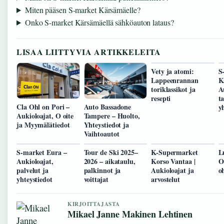
Miten pääsen S-market Kärsämäelle?
Onko S-market Kärsämäellä sähköauton lataus?
LISAA LIITTYVIA ARTIKKELEITA
Vety ja atomi:
S
Lappeenrannan
K
toriklassikot ja
A
resepti
t
Cla Ohl on Pori –
Auto Bassadone
y
Aukioloajat, O oite
Tampere – Huolto,
ja Myymälätiedot
Yhteystiedot ja
Vaihtoautot
S-market Eura –
Tour de Ski 2025–
K-Supermarket
L
Aukioloajat,
2026 – aikataulu,
Korso Vantaa |
O
palvelut ja
palkinnot ja
Aukioloajat ja
o
yhteystiedot
voittajat
arvostelut
KIRJOITTAJASTA
Mikael Janne Makinen Lehtinen