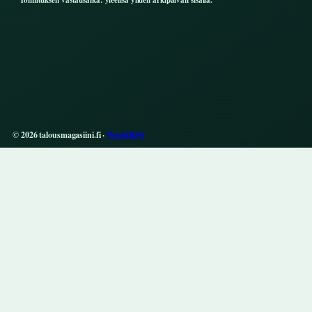
Toimituksen vastausaika: yleensa yhden arkipaivan sisalla.
© 2026 talousmagasiini.fi ·
WorldRSS