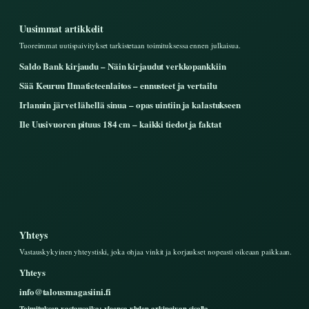
Uusimmat artikkelit
Tuoreimmat uutispaivitykset tarkistetaan toimituksessa ennen julkaisua.
Saldo Bank kirjaudu – Näin kirjaudut verkkopankkiin
Sää Keuruu Ilmatieteenlaitos – ennusteet ja vertailu
Irlannin järvet lähellä sinua – opas uintiin ja kalastukseen
Ile Uusivuoren pituus 184 cm – kaikki tiedot ja faktat
Yhteys
Vastauskykyinen yhteystiski, joka ohjaa vinkit ja korjaukset nopeasti oikeaan paikkaan.
Yhteys
info@talousmagasiini.fi