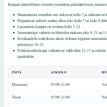
Kaupan säännöllinen toiminta noudattaa pääsääntöisesti seuraav
Maanantaista torstaihin ovet aukeavat kello 7 ja sulkeutuvat 
Perjantaisin aukiolo saattaa alkaa joko kello 7 tai kello 9 l
Lauantaisin kauppa on avoinna kello 7–21
Sunnuntaiajat vaihtelevat lähteiden mukaan joko 9–21 tai 11
Kesäkaudella toukokuun alusta elokuun loppuun sunnuntais
pidentynyt 10–21
Poikkeusaukioloajat vaikuttavat viikkoihin 12–13 ja eräisiin
ajankohtiin
PÄIVÄ
AUKIOLO
HU
Maanantai
07:00–21:00
Vah
Tiistai
07:00–21:00
Vah