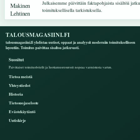
Julkaisemme päivittäin faktapohjaista sisältöä jatk
toimituksellisella tarkistuksella.
TALOUSMAGASIINI.FI
talousmagasiini.fi yhdistaa uutiset, oppaat ja analyysit moderniin toimitukselliseen
layoutiin. Toimitus paivittaa sisaltoa jatkuvasti.
Suositut
Paivittaiset toimitusbriefit ja luottamusresurssit nopeaa varmistusta varten.
Tietoa meistä
Yhteystiedot
Historia
Tietosuojaseloste
Evästekäytäntö
Uutiskirje