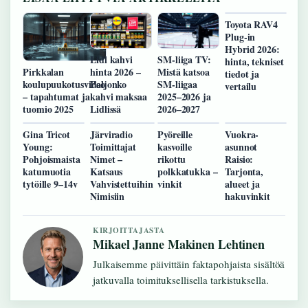
Toyota RAV4
Plug-in
Hybrid 2026:
Lidl kahvi
SM-liiga TV:
hinta, tekniset
hinta 2026 –
Mistä katsoa
Pirkkalan
tiedot ja
Paljonko
SM-liigaa
koulupuukotusvideo
vertailu
kahvi maksaa
2025–2026 ja
– tapahtumat ja
Lidlissä
2026–2027
tuomio 2025
Gina Tricot
Järviradio
Pyöreille
Vuokra-
Young:
Toimittajat
kasvoille
asunnot
Pohjoismaista
Nimet –
rikottu
Raisio:
katumuotia
Katsaus
polkkatukka –
Tarjonta,
tytöille 9–14v
Vahvistettuihin
vinkit
alueet ja
Nimisiin
hakuvinkit
KIRJOITTAJASTA
Mikael Janne Makinen Lehtinen
Julkaisemme päivittäin faktapohjaista sisältöä
jatkuvalla toimituksellisella tarkistuksella.