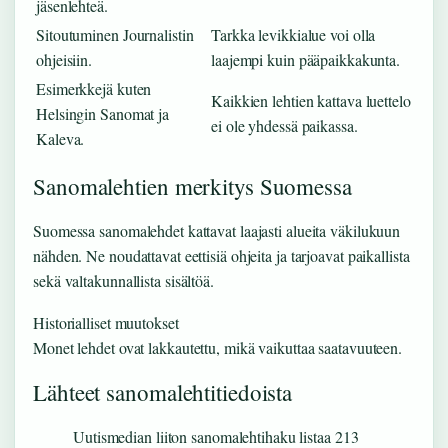
jäsenlehteä.
Sitoutuminen Journalistin
Tarkka levikkialue voi olla
ohjeisiin.
laajempi kuin pääpaikkakunta.
Esimerkkejä kuten
Kaikkien lehtien kattava luettelo
Helsingin Sanomat ja
ei ole yhdessä paikassa.
Kaleva.
Sanomalehtien merkitys Suomessa
Suomessa sanomalehdet kattavat laajasti alueita väkilukuun
nähden. Ne noudattavat eettisiä ohjeita ja tarjoavat paikallista
sekä valtakunnallista sisältöä.
Historialliset muutokset
Monet lehdet ovat lakkautettu, mikä vaikuttaa saatavuuteen.
Lähteet sanomalehtitiedoista
Uutismedian liiton sanomalehtihaku listaa 213