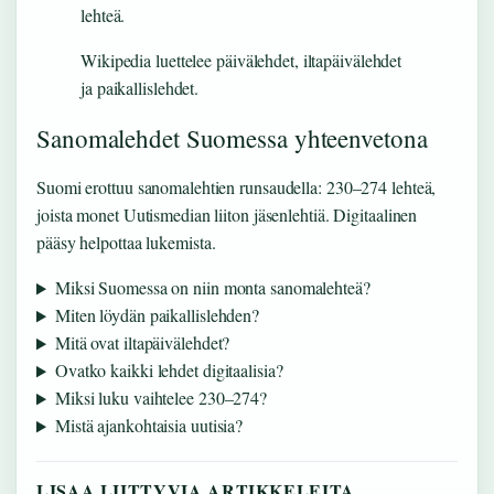
lehteä.
Wikipedia luettelee päivälehdet, iltapäivälehdet
ja paikallislehdet.
Sanomalehdet Suomessa yhteenvetona
Suomi erottuu sanomalehtien runsaudella: 230–274 lehteä,
joista monet Uutismedian liiton jäsenlehtiä. Digitaalinen
pääsy helpottaa lukemista.
Miksi Suomessa on niin monta sanomalehteä?
Miten löydän paikallislehden?
Mitä ovat iltapäivälehdet?
Ovatko kaikki lehdet digitaalisia?
Miksi luku vaihtelee 230–274?
Mistä ajankohtaisia uutisia?
LISAA LIITTYVIA ARTIKKELEITA