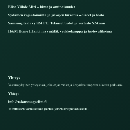
Elisa Viihde Mini – hinta ja ominaisuudet
Sydämen vajaatoiminta ja jalkojen turvotus – oireet ja hoito
Samsung Galaxy S24 FE: Tekniset tiedot ja vertailu S24:ään
H&M Home Irlanti: myymälät, verkkokauppa ja tuotevalikoima
Yhteys
Vastauskykyinen yhteystiski, joka ohjaa vinkit ja korjaukset nopeasti oikeaan paikkaan.
Yhteys
info@talousmagasiini.fi
Toimituksen vastausaika: yleensa yhden arkipaivan sisalla.