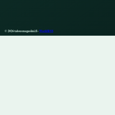
© 2026 talousmagasiini.fi ·
WorldRSS