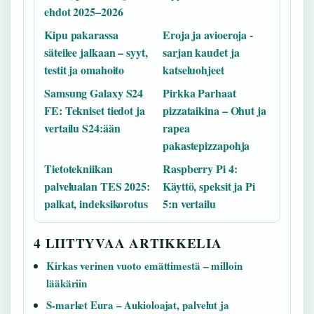
ehdot 2025–2026
Kipu pakarassa
Eroja ja avioeroja -
säteilee jalkaan – syyt,
sarjan kaudet ja
testit ja omahoito
katseluohjeet
Samsung Galaxy S24
Pirkka Parhaat
FE: Tekniset tiedot ja
pizzataikina – Ohut ja
vertailu S24:ään
rapea
pakastepizzapohja
Tietotekniikan
Raspberry Pi 4:
palvelualan TES 2025:
Käyttö, speksit ja Pi
palkat, indeksikorotus
5:n vertailu
4 LIITTYVAA ARTIKKELIA
Kirkas verinen vuoto emättimestä – milloin
lääkäriin
S-market Eura – Aukioloajat, palvelut ja