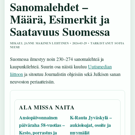
Sanomalehdet –
Määrä, Esimerkit ja
Saatavuus Suomessa
MIKAEL JANNE MAKINEN LEHTINEN • 2026-03-29 • TARKISTANUT SOFIA
NIEMI
Suomessa ilmestyy noin 230–274 sanomalehteä ja
kaupunkilehteä. Suurin osa näistä kuuluu
Uutismedian
liittoon
ja sitoutuu Journalistin ohjeisiin sekä Julkisen sanan
neuvoston periaatteisiin.
ALA MISSA NAITA
Ansiopäivonnainen
K-Rauta Jyväskylä –
päiväraha 58-vuotias –
aukioloajat, osoite ja
Kesto, porrastus ja
myymälät