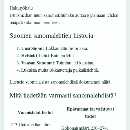
Hakutyökalu
Uutismedian liiton sanomalehtihaku auttaa löytämään lehden
pääpaikkakunnan perusteella.
Suomen sanomalehtien historia
Uusi Suomi
: Lakkautettu historiassa.
Helsinki-Lehti
: Entinen lehti.
Vaasan Sanomat
: Toiminut eri kausina.
Lukuisia muita lakkautettuja paikallislehtiä.
Luettelo suomalaisista sanomalehdistä dokumentoi näitä.
Mitä tiedetään varmasti sanomalehdistä?
Epävarmat tai vaihtuvat
Varmistetut tiedot
tiedot
213 Uutismedian liiton
Kokonaismäärä 230–274.