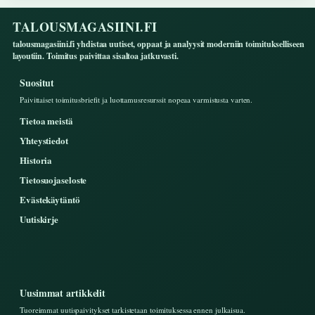
TALOUSMAGASIINI.FI
talousmagasiini.fi yhdistaa uutiset, oppaat ja analyysit moderniin toimitukselliseen
layoutiin. Toimitus paivittaa sisaltoa jatkuvasti.
Suositut
Paivittaiset toimitusbriefit ja luottamusresurssit nopeaa varmistusta varten.
Tietoa meistä
Yhteystiedot
Historia
Tietosuojaseloste
Evästekäytäntö
Uutiskirje
Uusimmat artikkelit
Tuoreimmat uutispaivitykset tarkistetaan toimituksessa ennen julkaisua.