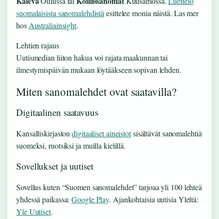
Kaleva
Koillissanomat
Oulussa tai
Kuusamossa.
Luettelo
suomalaisista sanomalehdistä
esittelee monia näistä. Las mer
hos
Australiainsight
.
Lehtien rajaus
Uutismedian liiton hakua voi rajata maakunnan tai
ilmestymispäivän mukaan löytääkseen sopivan lehden.
Miten sanomalehdet ovat saatavilla?
Digitaalinen saatavuus
Kansalliskirjaston
digitaaliset aineistot
sisältävät sanomalehtiä
suomeksi, ruotsiksi ja muilla kielillä.
Sovellukset ja uutiset
Sovellus kuten “Suomen sanomalehdet” tarjoaa yli 100 lehteä
yhdessä paikassa:
Google Play
. Ajankohtaisia uutisia Yleltä:
Yle Uutiset
.