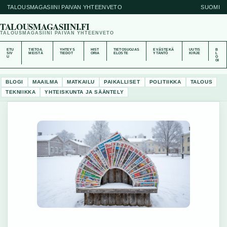
TALOUSMAGASIINI PAIVAN YHTEENVETO
SUOMI
TALOUSMAGASIINI.FI
TALOUSMAGASIINI PAIVAN YHTEENVETO
ETU
TIETOA
YHTEYS
HIST
TIETOSUOJAS
EVÄSTEKÄ
UUTIS
B
SIV
MEISTÄ
TIEDOT
ORIA
ELOSTE
YTÄNTÖ
KIRJE
L
U
O
GI
BLOGI
MAAILMA
MATKAILU
PAIKALLISET
POLITIIKKA
TALOUS
TEKNIIKKA
YHTEISKUNTA JA SÄÄNTELY