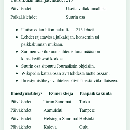
Päivälehdet
Useita valtakunnallisia
Paikallislehdet
Suurin osa
Uutismedian liiton haku listaa 213 lehteä.
Lehdet rajattavissa julkaisijan, konsernin tai
paikkakunnan mukaan.
Suomen väkilukuun suhteutettuna määrä on
kansainvälisesti korkea.
Suurin osa sitoutuu Journalistin ohjeisiin.
Wikipedia kattaa osan 274 lehdestä luettelossaan.
Ilmestymistiheys vaihtelee päivittäisestä viikoittaiseen.
Ilmestymistiheys
Esimerkkejä
Pääpaikkakunta
Päivälehdet
Turun Sanomat
Turku
Päivälehdet
Aamulehti
Tampere
Päivälehdet
Helsingin Sanomat
Helsinki
Päivälehdet
Kaleva
Oulu