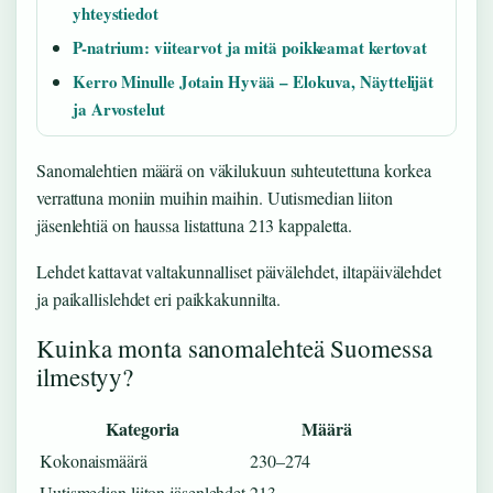
yhteystiedot
P-natrium: viitearvot ja mitä poikkeamat kertovat
Kerro Minulle Jotain Hyvää – Elokuva, Näyttelijät
ja Arvostelut
Sanomalehtien määrä on väkilukuun suhteutettuna korkea
verrattuna moniin muihin maihin. Uutismedian liiton
jäsenlehtiä on haussa listattuna 213 kappaletta.
Lehdet kattavat valtakunnalliset päivälehdet, iltapäivälehdet
ja paikallislehdet eri paikkakunnilta.
Kuinka monta sanomalehteä Suomessa
ilmestyy?
Kategoria
Määrä
Kokonaismäärä
230–274
Uutismedian liiton jäsenlehdet
213