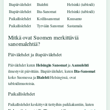
Iltapäivälehdet
Iltalehti
Helsinki (tabloidi)
Iltapäivälehdet
Ilta-Sanomat
Helsinki (tabloidi)
Paikallislehdet
Koillissanomat
Kuusamo
Paikallislehdet
Tyrvään Sanomat
Sastamala
Mitkä ovat Suomen merkittäviä
sanomalehtiä?
Päivälehdet ja iltapäivälehdet
Helsingin Sanomat
Aamulehti
Päivälehdet kuten
ja
Ilta-Sanomat
ilmestyvät päivittäin. Iltapäivälehdet, kuten
Iltalehti
koko Suomessa ja
Helsingissä, ovat
tabloidimuotoisia.
Paikallislehdet
Paikallislehdet keskittyvät tiettyihin paikkakuntiin, kuten