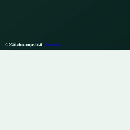
© 2026 talousmagasiini.fi ·
WorldRSS