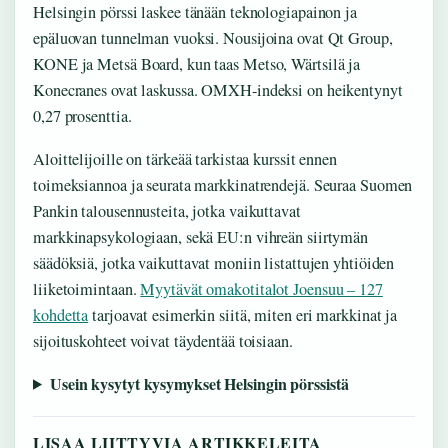
Helsingin pörssi laskee tänään teknologiapainon ja
epäluovan tunnelman vuoksi. Nousijoina ovat Qt Group,
KONE ja Metsä Board, kun taas Metso, Wärtsilä ja
Konecranes ovat laskussa. OMXH-indeksi on heikentynyt
0,27 prosenttia.
Aloittelijoille on tärkeää tarkistaa kurssit ennen
toimeksiannoa ja seurata markkinatrendejä. Seuraa Suomen
Pankin talousennusteita, jotka vaikuttavat
markkinapsykologiaan, sekä EU:n vihreän siirtymän
säädöksiä, jotka vaikuttavat moniin listattujen yhtiöiden
liiketoimintaan.
Myytävät omakotitalot Joensuu – 127
kohdetta
tarjoavat esimerkin siitä, miten eri markkinat ja
sijoituskohteet voivat täydentää toisiaan.
Usein kysytyt kysymykset Helsingin pörssistä
LISAA LIITTYVIA ARTIKKELEITA