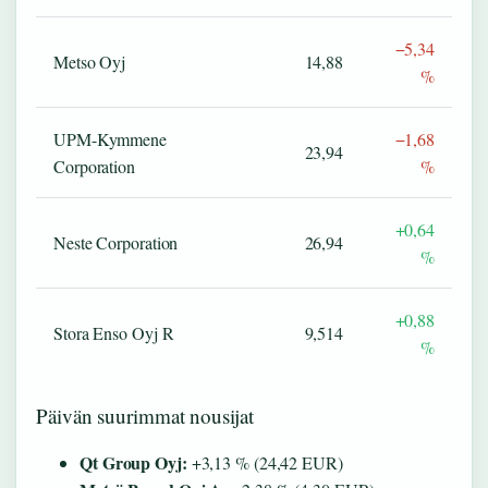
−5,34
Metso Oyj
14,88
%
UPM-Kymmene
−1,68
23,94
Corporation
%
+0,64
Neste Corporation
26,94
%
+0,88
Stora Enso Oyj R
9,514
%
Päivän suurimmat nousijat
Qt Group Oyj:
+3,13 % (24,42 EUR)