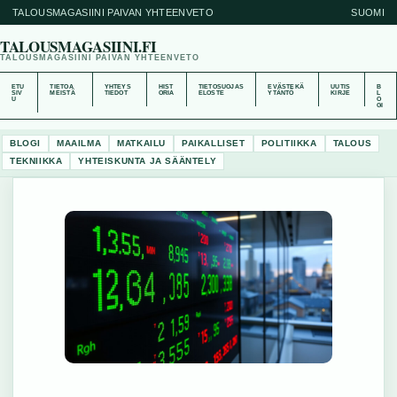
TALOUSMAGASIINI PAIVAN YHTEENVETO
SUOMI
TALOUSMAGASIINI.FI
TALOUSMAGASIINI PAIVAN YHTEENVETO
ETU
TIETOA
YHTEYS
HIST
TIETOSUOJAS
EVÄSTEKÄ
UUTIS
B
SIV
MEISTÄ
TIEDOT
ORIA
ELOSTE
YTÄNTÖ
KIRJE
L
U
O
GI
BLOGI
MAAILMA
MATKAILU
PAIKALLISET
POLITIIKKA
TALOUS
TEKNIIKKA
YHTEISKUNTA JA SÄÄNTELY