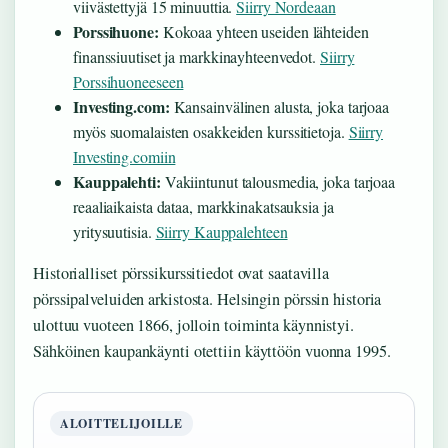
viivästettyjä 15 minuuttia.
Siirry Nordeaan
Porssihuone:
Kokoaa yhteen useiden lähteiden
finanssiuutiset ja markkinayhteenvedot.
Siirry
Porssihuoneeseen
Investing.com:
Kansainvälinen alusta, joka tarjoaa
myös suomalaisten osakkeiden kurssitietoja.
Siirry
Investing.comiin
Kauppalehti:
Vakiintunut talousmedia, joka tarjoaa
reaaliaikaista dataa, markkinakatsauksia ja
yritysuutisia.
Siirry Kauppalehteen
Historialliset pörssikurssitiedot ovat saatavilla
pörssipalveluiden arkistosta. Helsingin pörssin historia
ulottuu vuoteen 1866, jolloin toiminta käynnistyi.
Sähköinen kaupankäynti otettiin käyttöön vuonna 1995.
ALOITTELIJOILLE