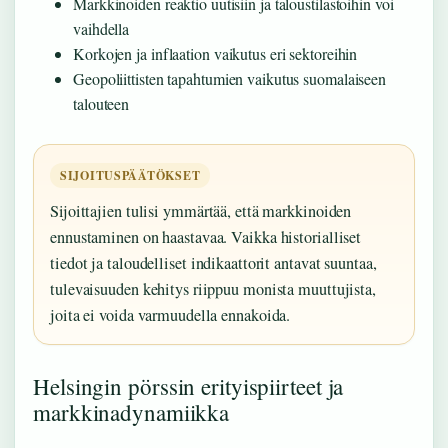
Markkinoiden reaktio uutisiin ja taloustilastoihin voi
vaihdella
Korkojen ja inflaation vaikutus eri sektoreihin
Geopoliittisten tapahtumien vaikutus suomalaiseen
talouteen
SIJOITUSPÄÄTÖKSET
Sijoittajien tulisi ymmärtää, että markkinoiden
ennustaminen on haastavaa. Vaikka historialliset
tiedot ja taloudelliset indikaattorit antavat suuntaa,
tulevaisuuden kehitys riippuu monista muuttujista,
joita ei voida varmuudella ennakoida.
Helsingin pörssin erityispiirteet ja
markkinadynamiikka