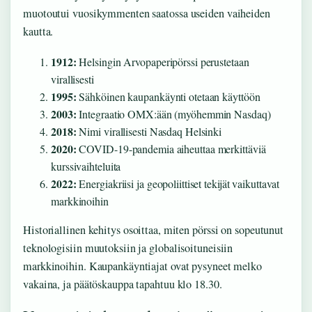
muotoutui vuosikymmenten saatossa useiden vaiheiden
kautta.
1912:
Helsingin Arvopaperipörssi perustetaan
virallisesti
1995:
Sähköinen kaupankäynti otetaan käyttöön
2003:
Integraatio OMX:ään (myöhemmin Nasdaq)
2018:
Nimi virallisesti Nasdaq Helsinki
2020:
COVID-19-pandemia aiheuttaa merkittäviä
kurssivaihteluita
2022:
Energiakriisi ja geopoliittiset tekijät vaikuttavat
markkinoihin
Historiallinen kehitys osoittaa, miten pörssi on sopeutunut
teknologisiin muutoksiin ja globalisoituneisiin
markkinoihin. Kaupankäyntiajat ovat pysyneet melko
vakaina, ja päätöskauppa tapahtuu klo 18.30.