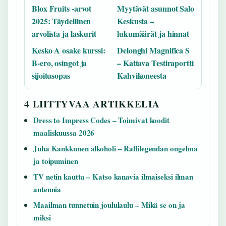
Blox Fruits -arvot
Myytävät asunnot Salo
2025: Täydellinen
Keskusta –
arvolista ja laskurit
lukumäärät ja hinnat
Kesko A osake kurssi:
Delonghi Magnifica S
B-ero, osingot ja
– Kattava Testiraportti
sijoitusopas
Kahvikoneesta
4 LIITTYVAA ARTIKKELIA
Dress to Impress Codes – Toimivat koodit
maaliskuussa 2026
Juha Kankkunen alkoholi – Rallilegendan ongelma
ja toipuminen
TV netin kautta – Katso kanavia ilmaiseksi ilman
antennia
Maailman tunnetuin joululaulu – Mikä se on ja
miksi