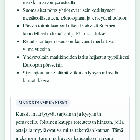
markkina-arvon perusteella
Suomalaiset pörssiyhtiöt ovat usein keskittyneet
metsäteollisuuteen, teknologiaan ja terveydenhuoltoon
Pörssin toimintaan vaikuttavat vahvasti Suomen
taloudelliset indikaattorit ja EU:n säädökset
Retail-sijoittajien osuus on kasvanut merkittävästi
viime vuosina
Yhdysvaltain markkinoiden lasku heijastuu tyypillisesti
Euroopan pörsseihin
Sijoittajien tunne-elämä vaikuttaa lyhyen aikavälin
kurssiliikkeisiin
MARKKINAMEKANISMI
Kurssit määräytyvät tarjonnan ja kysynnän
perusteella. Jokainen kauppa toteutetaan hintaan, jolla
ostaja ja myyjä ovat valmiita tekemään kaupan. Tämä
mekanismi toimii jatkuvasti kaupankäyntiaikana