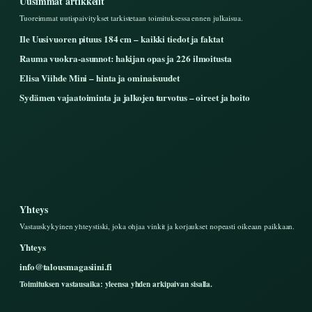
Uusimmat artikkelit
Tuoreimmat uutispaivitykset tarkistetaan toimituksessa ennen julkaisua.
Ile Uusivuoren pituus 184 cm – kaikki tiedot ja faktat
Rauma vuokra-asunnot: hakijan opas ja 226 ilmoitusta
Elisa Viihde Mini – hinta ja ominaisuudet
Sydämen vajaatoiminta ja jalkojen turvotus – oireet ja hoito
Yhteys
Vastauskykyinen yhteystiski, joka ohjaa vinkit ja korjaukset nopeasti oikeaan paikkaan.
Yhteys
info@talousmagasiini.fi
Toimituksen vastausaika: yleensa yhden arkipaivan sisalla.