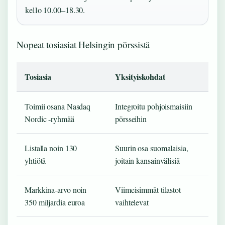
kello 10.00–18.30.
Nopeat tosiasiat Helsingin pörssistä
Tosiasia
Yksityiskohdat
Toimii osana Nasdaq
Integroitu pohjoismaisiin
Nordic -ryhmää
pörsseihin
Listalla noin 130
Suurin osa suomalaisia,
yhtiötä
joitain kansainvälisiä
Markkina-arvo noin
Viimeisimmät tilastot
350 miljardia euroa
vaihtelevat