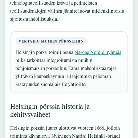
teknologiateollisuuden kasvu ja perinteisten
teollisuudenalojen välinen jännite luovat mielenkiintoisia
sijoitusmahdollisuuksia.
VERTAILU MUIHIN PÖRSSEIHIN
Helsingin pörssi toimii osana
Nasdaq Nordic -ryhmää
,
mikä tarkoittaa integroitumista muihin
pohjoismaisiin pörsseihin. Tämä mahdollistaa rajat
ylittävän kaupankäynnin ja laajemman pääoman
saatavuuden suomalaisille yhtiöille.
Helsingin pörssin historia ja
kehitysvaiheet
Helsingin pörssin juuret ulottuvat vuoteen 1866, jolloin
toiminta käynnistyi. Nykyinen Nasdaq Helsinki -brändi