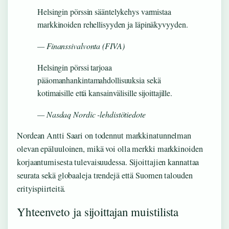
Helsingin pörssin sääntelykehys varmistaa
markkinoiden rehellisyyden ja läpinäkyvyyden.
— Finanssivalvonta (FIVA)
Helsingin pörssi tarjoaa
pääomanhankintamahdollisuuksia sekä
kotimaisille että kansainvälisille sijoittajille.
— Nasdaq Nordic -lehdistötiedote
Nordean Antti Saari on todennut markkinatunnelman
olevan epäluuloinen, mikä voi olla merkki markkinoiden
korjaantumisesta tulevaisuudessa. Sijoittajien kannattaa
seurata sekä globaaleja trendejä että Suomen talouden
erityispiirteitä.
Yhteenveto ja sijoittajan muistilista