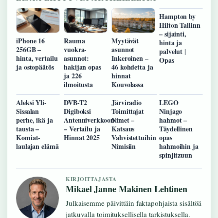
Hampton by
Hilton Tallinn
– sijainti,
iPhone 16
Rauma
Myytävät
hinta ja
256GB –
vuokra-
asunnot
palvelut |
hinta, vertailu
asunnot:
Inkeroinen –
Opas
ja ostopäätös
hakijan opas
46 kohdetta ja
ja 226
hinnat
ilmoitusta
Kouvolassa
Aleksi Yli-
DVB-T2
Järviradio
LEGO
Sissalan
Digiboksi
Toimittajat
Ninjago
perhe, ikä ja
Antenniverkkoon
Nimet –
hahmot –
tausta –
– Vertailu ja
Katsaus
Täydellinen
Komiat-
Hinnat 2025
Vahvistettuihin
opas
laulajan elämä
Nimisiin
hahmoihin ja
spinjitzuun
KIRJOITTAJASTA
Mikael Janne Makinen Lehtinen
Julkaisemme päivittäin faktapohjaista sisältöä
jatkuvalla toimituksellisella tarkistuksella.