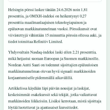
Helsingin pörssi laskee tänään 24.6.2026 noin 1,81
prosenttia, ja OMXH-indeksi on heikentynyt 0,27
prosenttia maailmanlaajuisen teknologiapainon ja
epäluovan markkinatunnelman vuoksi. Pörssikurssit ovat
viivästettyjä vähintään 15 minuuttia pörssin ollessa auki, ja
tiedot toimittaa Refinitiv Limited.
Yhdysvaltain Nasdaq-indeksi laski eilen 2,21 prosenttia,
mikä heijastui suoraan Euroopan ja Suomen markkinoille.
Nordean Antti Saari on todennut sijoittajien epäluuloisen
markkinatunnelman olevan hyvä signaali markkinoiden
korjaantumiselle pidemmällä aikavälillä.
Artikkelissa käydään läpi päivän nousijat ja laskijat,
keskeisimmät osakekurssit sekä tekijät, jotka vaikuttavat
markkinoiden liikkeisiin. Lisäksi kerrotaan, mistä sijoittaja
löytää luotettavat ja ajantasaiset kurssitiedot.