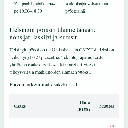
Kaupankäyntiaika ma–
Aukioloajat voivat muuttua
pe 10.00–18.30
pyösteisinä
Helsingin pörssin tilanne tänään:
nousijat, laskijat ja kurssit
Helsingin pörssi on tänään laskeva, ja OMXH-indeksi on
heikentynyt 0,27 prosenttia. Teknologiapainotteisten
yhtiöiden osakekurssit ovat kärsineet erityisesti
Yhdysvaltain markkinoiden alamäen vuoksi.
Päivän tärkeimmät osakekurssit
Hinta
Osake
Muutos
(EUR)
−1,59