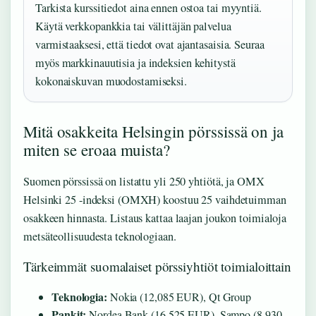
Tarkista kurssitiedot aina ennen ostoa tai myyntiä.
Käytä verkkopankkia tai välittäjän palvelua
varmistaaksesi, että tiedot ovat ajantasaisia. Seuraa
myös markkinauutisia ja indeksien kehitystä
kokonaiskuvan muodostamiseksi.
Mitä osakkeita Helsingin pörssissä on ja
miten se eroaa muista?
Suomen pörssissä on listattu yli 250 yhtiötä, ja OMX
Helsinki 25 -indeksi (OMXH) koostuu 25 vaihdetuimman
osakkeen hinnasta. Listaus kattaa laajan joukon toimialoja
metsäteollisuudesta teknologiaan.
Tärkeimmät suomalaiset pörssiyhtiöt toimialoittain
Teknologia:
Nokia (12,085 EUR), Qt Group
Pankit:
Nordea Bank (16,525 EUR), Sampo (8,930