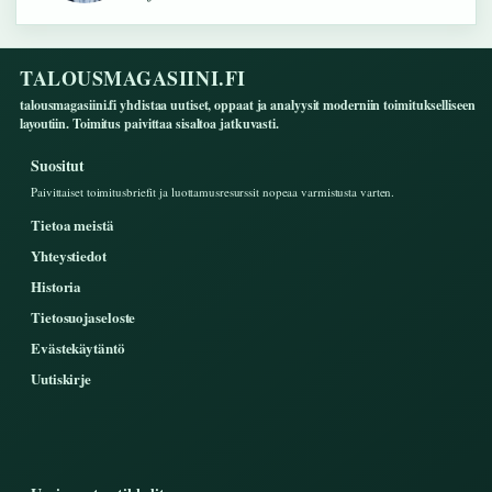
TALOUSMAGASIINI.FI
talousmagasiini.fi yhdistaa uutiset, oppaat ja analyysit moderniin toimitukselliseen
layoutiin. Toimitus paivittaa sisaltoa jatkuvasti.
Suositut
Paivittaiset toimitusbriefit ja luottamusresurssit nopeaa varmistusta varten.
Tietoa meistä
Yhteystiedot
Historia
Tietosuojaseloste
Evästekäytäntö
Uutiskirje