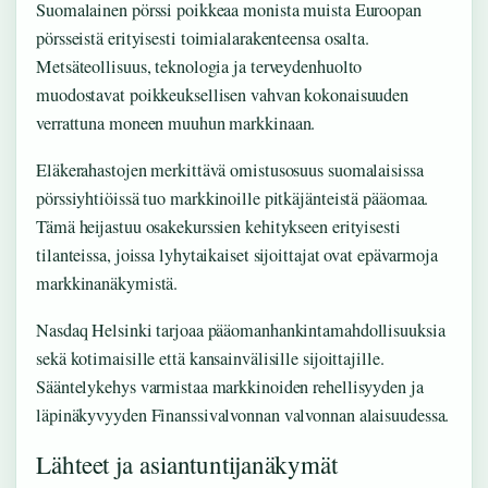
Suomalainen pörssi poikkeaa monista muista Euroopan
pörsseistä erityisesti toimialarakenteensa osalta.
Metsäteollisuus, teknologia ja terveydenhuolto
muodostavat poikkeuksellisen vahvan kokonaisuuden
verrattuna moneen muuhun markkinaan.
Eläkerahastojen merkittävä omistusosuus suomalaisissa
pörssiyhtiöissä tuo markkinoille pitkäjänteistä pääomaa.
Tämä heijastuu osakekurssien kehitykseen erityisesti
tilanteissa, joissa lyhytaikaiset sijoittajat ovat epävarmoja
markkinanäkymistä.
Nasdaq Helsinki tarjoaa pääomanhankintamahdollisuuksia
sekä kotimaisille että kansainvälisille sijoittajille.
Sääntelykehys varmistaa markkinoiden rehellisyyden ja
läpinäkyvyyden Finanssivalvonnan valvonnan alaisuudessa.
Lähteet ja asiantuntijanäkymät