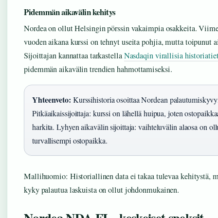
Pidemmän aikavälin kehitys
Nordea on ollut Helsingin pörssin vakaimpia osakkeita. Viime
vuoden aikana kurssi on tehnyt useita pohjia, mutta toipunut ai
Sijoittajan kannattaa tarkastella
Nasdaqin virallisia historiatie
pidemmän aikavälin trendien hahmottamiseksi.
Yhteenveto:
Kurssihistoria osoittaa Nordean palautumiskyvy
Pitkäaikaissijoittaja: kurssi on lähellä huipua, joten ostopaikk
harkita. Lyhyen aikavälin sijoittaja: vaihteluvälin alaosa on oll
turvallisempi ostopaikka.
Mallihuomio: Historiallinen data ei takaa tulevaa kehitystä, 
kyky palautua laskuista on ollut johdonmukainen.
Nordea NDA FI – keskeiset speksit