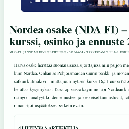
Nordea osake (NDA FI) –
kurssi, osinko ja ennuste
MIKAEL JANNE MAKINEN LEHTINEN • 2026-06-24 • TARKISTANUT ELIAS KOR
Harva osake herättää suomalaisissa sijoittajissa niin paljon mi
kuin Nordea. Onhan se Pohjoismaiden suurin pankki ja monen
salkun kulmakivi – mutta juuri nyt sen kurssi 16,51 euroa (21
herättää kysymyksiä. Tässä oppaassa käymme läpi Nordean kur
osingon, analyytikoiden ennusteet ja keskeiset tunnusluvut, jot
oman sijoituspäätöksesi selkein eväin.
4 LIITTYVAA ARTIKKELIA