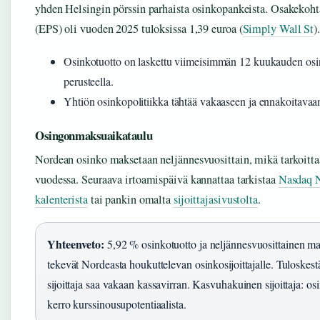
yhden Helsingin pörssin parhaista osinkopankeista. Osakekoht
(EPS) oli vuoden 2025 tuloksissa 1,39 euroa (
Simply Wall St
).
Osinkotuotto on laskettu viimeisimmän 12 kuukauden os
perusteella.
Yhtiön osinkopolitiikka tähtää vakaaseen ja ennakoitavaa
Osingonmaksuaikataulu
Nordean osinko maksetaan neljännesvuosittain, mikä tarkoittaa
vuodessa. Seuraava irtoamispäivä kannattaa tarkistaa
Nasdaq N
kalenterista
tai pankin omalta
sijoittajasivustolta
.
Yhteenveto:
5,92 % osinkotuotto ja neljännesvuosittainen m
tekevät Nordeasta houkuttelevan osinkosijoittajalle. Tuloskes
sijoittaja saa vakaan kassavirran. Kasvuhakuinen sijoittaja: os
kerro kurssinousupotentiaalista.