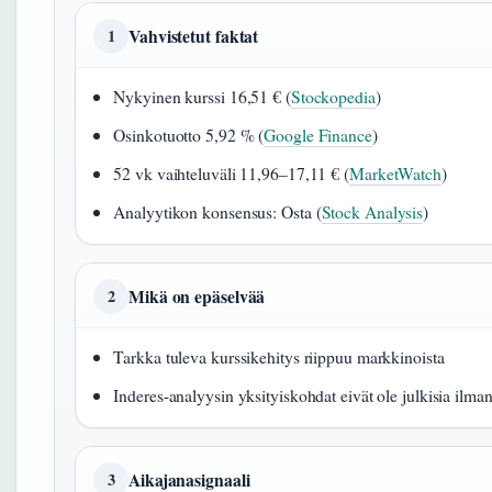
Vahvistetut faktat
1
Nykyinen kurssi 16,51 € (
Stockopedia
)
Osinkotuotto 5,92 % (
Google Finance
)
52 vk vaihteluväli 11,96–17,11 € (
MarketWatch
)
Analyytikon konsensus: Osta (
Stock Analysis
)
Mikä on epäselvää
2
Tarkka tuleva kurssikehitys riippuu markkinoista
Inderes-analyysin yksityiskohdat eivät ole julkisia ilman
Aikajanasignaali
3