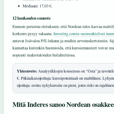
Mediaani: 17,03 €.
12 kuukauden ennuste
Ennuste perustuu oletukseen, että Nordean tulos kasvaa maltill
korkoero pysyy vakaana.
Investing.comin suomenkieliset tunn
antavat lisävaloa P/E-lukuun ja muihin arvostuskertoimiin. Sij
kannattaa kuitenkin huomioida, että kurssiennusteet voivat m
nopeasti makrotalouden heilahteluissa.
Yhteenveto:
Analyytikkojen konsensus on “Osta” ja tavoiteh
€. Pitkäaikaissijoittaja: kurssipotentiaali on maltillinen. Lyhye
sijoittaja: erotus nykykurssiin on pieni, joten riski on rajallinen
Mitä Inderes sanoo Nordean osakkee