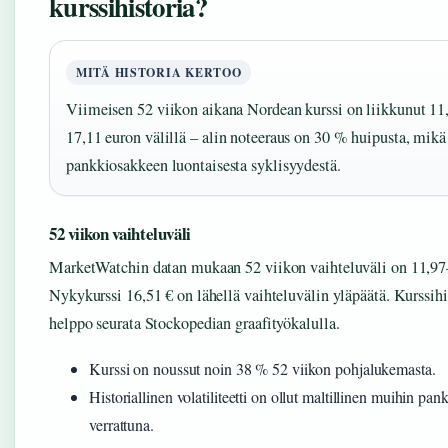
kurssihistoria?
MITÄ HISTORIA KERTOO
Viimeisen 52 viikon aikana Nordean kurssi on liikkunut 11,
17,11 euron välillä – alin noteeraus on 30 % huipusta, mikä
pankkiosakkeen luontaisesta syklisyydestä.
52 viikon vaihteluväli
MarketWatchin datan mukaan 52 viikon vaihteluväli on 11,97
Nykykurssi 16,51 € on lähellä vaihteluvälin yläpäätä. Kurssihi
helppo seurata Stockopedian graafityökalulla.
Kurssi on noussut noin 38 % 52 viikon pohjalukemasta.
Historiallinen volatiliteetti on ollut maltillinen muihin pan
verrattuna.