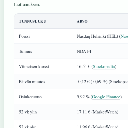
luottamuksen.
TUNNUSLUKU
ARVO
Pörssi
Nasdaq Helsinki (HEL) (
Nas
Tunnus
NDA FI
Viimeinen kurssi
16,51 € (
Stockopedia
)
Päivän muutos
-0,12 € (-0,69 %) (Stockoped
Osinkotuotto
5,92 % (
Google Finance
)
52 vk ylin
17,11 € (MarketWatch)
52 vk alin
11,96 € (MarketWatch)