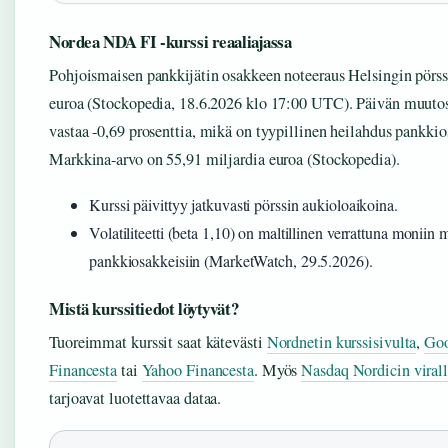
Nordea NDA FI -kurssi reaaliajassa
Pohjoismaisen pankkijätin osakkeen noteeraus Helsingin pörss
euroa (Stockopedia, 18.6.2026 klo 17:00 UTC). Päivän muutos
vastaa -0,69 prosenttia, mikä on tyypillinen heilahdus pankkio
Markkina-arvo on 55,91 miljardia euroa (Stockopedia).
Kurssi päivittyy jatkuvasti pörssin aukioloaikoina.
Volatiliteetti (beta 1,10) on maltillinen verrattuna moniin 
pankkiosakkeisiin (MarketWatch, 29.5.2026).
Mistä kurssitiedot löytyvät?
Tuoreimmat kurssit saat kätevästi
Nordnetin kurssisivulta
,
Goo
Financesta
tai
Yahoo Financesta
. Myös
Nasdaq Nordicin viralli
tarjoavat luotettavaa dataa.