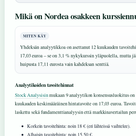
Mikä on Nordea osakkeen kurssienn
MITEN KÄY
Yhdeksän analyytikkoa on asettanut 12 kuukauden tavoiteh
17,03 euroa – se on 3,1 % nykykurssin yläpuolella, mutta jä
huipusta 17,11 eurosta vain kahdeksan senttiä.
Analyytikoiden tavoitehinnat
Stock Analysisin
mukaan 9 analyytikon konsensusluokitus on 
kuukauden keskimääräinen hintatavoite on 17,03 euroa. Tavoit
laskettu sekä fundamenttianalyysin että markkinavertailun peru
Korkein tavoitehinta: noin 18 € (eri lähteissä vaihtelee).
Alhaisin tavoitehinta: noin 15,50 €.