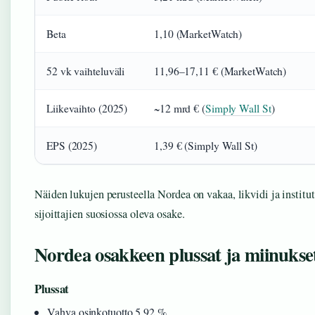
Beta
1,10 (MarketWatch)
52 vk vaihteluväli
11,96–17,11 € (MarketWatch)
Liikevaihto (2025)
~12 mrd € (
Simply Wall St
)
EPS (2025)
1,39 € (Simply Wall St)
Näiden lukujen perusteella Nordea on vakaa, likvidi ja institut
sijoittajien suosiossa oleva osake.
Nordea osakkeen plussat ja miinukse
Plussat
Vahva osinkotuotto 5,92 %