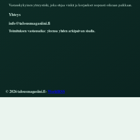
Vastauskykyinen yhteystiski, joka ohjaa vinkit ja korjaukset nopeasti oikeaan paikkaan.
Yhteys
info@talousmagasiini.fi
Toimituksen vastausaika: yleensa yhden arkipaivan sisalla.
© 2026 talousmagasiini.fi ·
WorldRSS