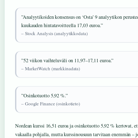
”Analyytikoiden konsensus on ‘Osta’ 9 analyytikon perustee
kuukauden hintatavoitteella 17,03 euroa.”
– Stock Analysis (analyytikkodata)
”52 viikon vaihteluväli on 11,97–17,11 euroa.”
– MarketWatch (markkinadata)
”Osinkotuotto 5,92 %.”
– Google Finance (osinkotieto)
Nordean kurssi 16,51 euroa ja osinkotuotto 5,92 % kertovat, e
vakaalla pohjalla, mutta kurssinousuun tarvitaan enemmän – 