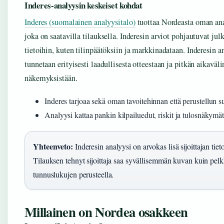
Inderes-analyysin keskeiset kohdat
Inderes (suomalainen analyysitalo)
tuottaa Nordeasta oman ana
joka on saatavilla tilauksella. Inderesin arviot pohjautuvat julk
tietoihin, kuten tilinpäätöksiin ja markkinadataan. Inderesin a
tunnetaan erityisesti laadullisesta otteestaan ja pitkän aikaväli
näkemyksistään.
Inderes tarjoaa sekä oman tavoitehinnan että perustellun s
Analyysi kattaa pankin kilpailuedut, riskit ja tulosnäkymät
Yhteenveto:
Inderesin analyysi on arvokas lisä sijoittajan tie
Tilauksen tehnyt sijoittaja saa syvällisemmän kuvan kuin pel
tunnuslukujen perusteella.
Millainen on Nordea osakkeen