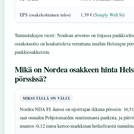
EPS (osakekohtainen tulos)
1,39 € (
Simply Wall St
)
Tunnuslukujen viesti: Nordean arvostus on linjassa pankkisekto
osinkotuotto on houkutteleva verrattuna muihin Helsingin pör
pankkiosakkeisiin.
Mikä on Nordea osakkeen hinta Hels
pörssissä?
MIKSI TÄLLÄ ON VÄLIÄ
Nordea NDA FI -kurssi on sijoittajan ikkuna pörssiin: 16,51
saat osuuden Pohjoismaiden suurimmasta pankista, ja päivi
muutos -0,12 euroa kertoo markkinan hetkellisestä tunnelma