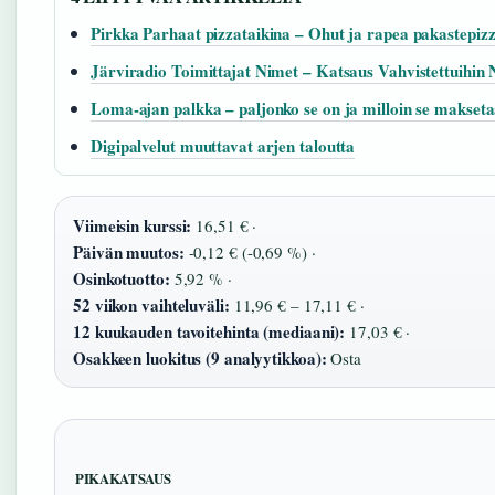
Pirkka Parhaat pizzataikina – Ohut ja rapea pakastepiz
Järviradio Toimittajat Nimet – Katsaus Vahvistettuihin 
Loma-ajan palkka – paljonko se on ja milloin se makset
Digipalvelut muuttavat arjen taloutta
Viimeisin kurssi:
16,51 € ·
Päivän muutos:
-0,12 € (-0,69 %) ·
Osinkotuotto:
5,92 % ·
52 viikon vaihteluväli:
11,96 € – 17,11 € ·
12 kuukauden tavoitehinta (mediaani):
17,03 € ·
Osakkeen luokitus (9 analyytikkoa):
Osta
PIKAKATSAUS