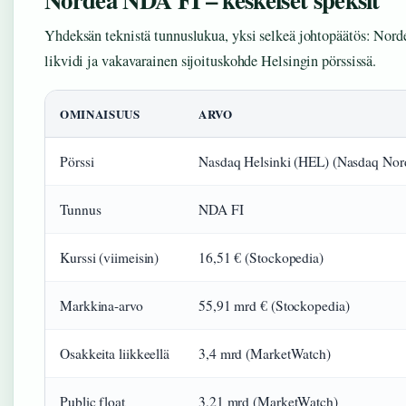
Yhdeksän teknistä tunnuslukua, yksi selkeä johtopäätös: Norde
likvidi ja vakavarainen sijoituskohde Helsingin pörssissä.
OMINAISUUS
ARVO
Pörssi
Nasdaq Helsinki (HEL) (Nasdaq Nor
Tunnus
NDA FI
Kurssi (viimeisin)
16,51 € (Stockopedia)
Markkina-arvo
55,91 mrd € (Stockopedia)
Osakkeita liikkeellä
3,4 mrd (MarketWatch)
Public float
3,21 mrd (MarketWatch)