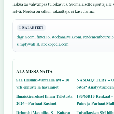
laskua tai vahvempaa tuloskasvua. Suomalaiselle sijoittajalle 
selvä: Nordea on salkun vakauttaja, ei kasvutarina.
LISÄLÄHTEET
digrin.com
,
fintel.io
,
stockanalysis.com
,
rendementbourse.
simplywall.st
,
stockopedia.com
ALA MISSA NAITA
Sää Helsinki-Vantaalla nyt – 10
NASDAQ: TLRY – O
vrk ennuste ja havainnot
ostos? Analyytikoiden
Ilmaiskierrokset Ilman Talletusta
185/65R15 Renkaat – 
2026 – Parhaat Kasinot
Paine ja Parhaat Mall
Delonghi Magnifica S – Kattava
Taivalkosken SM-hiih