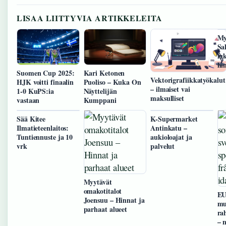
LISAA LIITTYVIA ARTIKKELEITA
My
Sa
lu
hi
Suomen Cup 2025:
Kari Ketonen
Vektorigrafiikkatyökalut
HJK voitti finaalin
Puoliso – Kuka On
– ilmaiset vai
1-0 KuPS:ia
Näyttelijän
maksulliset
vastaan
Kumppani
Sää Kitee
K-Supermarket
Ilmatieteenlaitos:
Antinkatu –
Tuntiennuste ja 10
aukioloajat ja
vrk
palvelut
Myytävät
omakotitalot
EU
Joensuu – Hinnat ja
mu
parhaat alueet
ra
– 