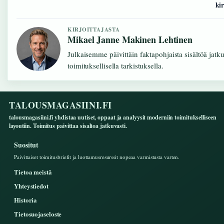
kir
KIRJOITTAJASTA
Mikael Janne Makinen Lehtinen
Julkaisemme päivittäin faktapohjaista sisältöä jatk
toimituksellisella tarkistuksella.
TALOUSMAGASIINI.FI
talousmagasiini.fi yhdistaa uutiset, oppaat ja analyysit moderniin toimitukselliseen
layoutiin. Toimitus paivittaa sisaltoa jatkuvasti.
Suositut
Paivittaiset toimitusbriefit ja luottamusresurssit nopeaa varmistusta varten.
Tietoa meistä
Yhteystiedot
Historia
Tietosuojaseloste