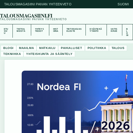
TALOUSMAGASIINI PAIVAN YHTEENVETO
SUOMI
TALOUSMAGASIINI.FI
TALOUSMAGASIINI PAIVAN YHTEENVETO
ETU
TIETOA
YHTEYS
HIST
TIETOSUOJAS
EVÄSTEKÄ
UUTIS
B
SIV
MEISTÄ
TIEDOT
ORIA
ELOSTE
YTÄNTÖ
KIRJE
L
U
O
GI
BLOGI
MAAILMA
MATKAILU
PAIKALLISET
POLITIIKKA
TALOUS
TEKNIIKKA
YHTEISKUNTA JA SÄÄNTELY