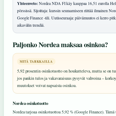
Yhteenveto:
Nordea NDA FI käy kauppaa 16,51 eurolla Hel
pörssissä. Sijoittaja: kurssin seuraamiseen riittää ilmainen Nord
Google Finance -tili. Uutisseuraaja: päivämuutos ei kerro pit
aikavälin trendiä.
Paljonko Nordea maksaa osinkoa?
MITÄ TARKKAILLA
5,92 prosentin osinkotuotto on houkutteleva, mutta se on tu
jos pankin tulos ja vakavaraisuus pysyvät vahvoina – korko
muutokset voivat napsaista osinkoa.
Nordea osinkotuotto
Nordea tarjoaa osinkotuottoa 5,92 % (Google Finance). Tämä t