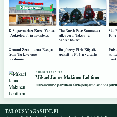
K-Supermarket Korso Vantaa
The North Face Suomessa:
Sää H
| Aukioloajat ja arvostelut
Alkuperä, Takuu ja
10 vr
Väärennökset
Ground Zero -kartta Escape
Raspberry Pi 4: Käyttö,
Palve
from Tarkov: opas
speksit ja Pi 5:n vertailu
kotit
poistumisiin
myöt
KIRJOITTAJASTA
Mikael Janne Makinen Lehtinen
Julkaisemme päivittäin faktapohjaista sisältöä jatkuv
TALOUSMAGASIINI.FI