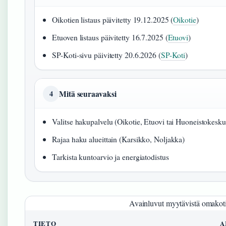
Oikotien listaus päivitetty 19.12.2025 (
Oikotie
)
Etuoven listaus päivitetty 16.7.2025 (
Etuovi
)
SP-Koti-sivu päivitetty 20.6.2026 (
SP-Koti
)
Mitä seuraavaksi
4
Valitse hakupalvelu (Oikotie, Etuovi tai Huoneistokesku
Rajaa haku alueittain (Karsikko, Noljakka)
Tarkista kuntoarvio ja energiatodistus
Avainluvut myytävistä omakoti
TIETO
A