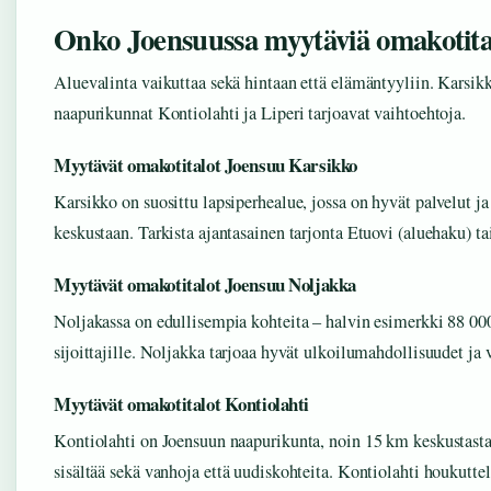
Onko Joensuussa myytäviä omakotitaloj
Aluevalinta vaikuttaa sekä hintaan että elämäntyyliin. Karsik
naapurikunnat Kontiolahti ja Liperi tarjoavat vaihtoehtoja.
Myytävät omakotitalot Joensuu Karsikko
Karsikko on suosittu lapsiperhealue, jossa on hyvät palvelut ja
keskustaan. Tarkista ajantasainen tarjonta Etuovi (aluehaku) t
Myytävät omakotitalot Joensuu Noljakka
Noljakassa on edullisempia kohteita – halvin esimerkki 88 000
sijoittajille. Noljakka tarjoaa hyvät ulkoilumahdollisuudet ja 
Myytävät omakotitalot Kontiolahti
Kontiolahti on Joensuun naapurikunta, noin 15 km keskustasta.
sisältää sekä vanhoja että uudiskohteita. Kontiolahti houkutte