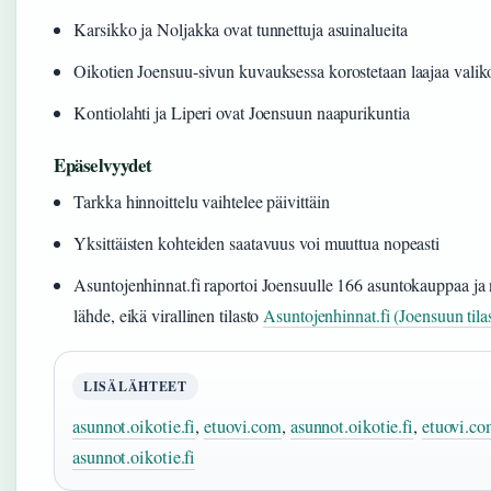
Karsikko ja Noljakka ovat tunnettuja asuinalueita
Oikotien Joensuu-sivun kuvauksessa korostetaan laajaa vali
Kontiolahti ja Liperi ovat Joensuun naapurikuntia
Epäselvyydet
Tarkka hinnoittelu vaihtelee päivittäin
Yksittäisten kohteiden saatavuus voi muuttua nopeasti
Asuntojenhinnat.fi raportoi Joensuulle 166 asuntokauppaa ja
lähde, eikä virallinen tilasto
Asuntojenhinnat.fi (Joensuun tilas
LISÄLÄHTEET
asunnot.oikotie.fi
,
etuovi.com
,
asunnot.oikotie.fi
,
etuovi.c
asunnot.oikotie.fi