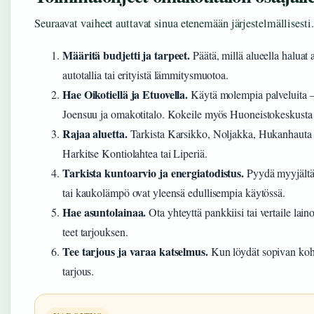
Seuraavat vaiheet auttavat sinua etenemään järjestelmällisesti.
Määritä budjetti ja tarpeet.
Päätä, millä alueella haluat 
autotallia tai erityistä lämmitysmuotoa.
Hae Oikotiellä ja Etuovella.
Käytä molempia palveluita –
Joensuu ja omakotitalo. Kokeile myös Huoneistokeskusta
Rajaa aluetta.
Tarkista Karsikko, Noljakka, Hukanhauta 
Harkitse Kontiolahtea tai Liperiä.
Tarkista kuntoarvio ja energiatodistus.
Pyydä myyjältä 
tai kaukolämpö ovat yleensä edullisempia käytössä.
Hae asuntolainaa.
Ota yhteyttä pankkiisi tai vertaile la
teet tarjouksen.
Tee tarjous ja varaa katselmus.
Kun löydät sopivan kohtee
tarjous.