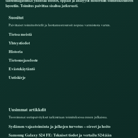
talousmagasiini.fi yhdistaa uutiset, oppaat ja analyysit moderniin toimitukselliseen
layoutiin. Toimitus paivittaa sisaltoa jatkuvasti.
Suositut
Paivittaiset toimitusbriefit ja luottamusresurssit nopeaa varmistusta varten.
Tietoa meistä
Yhteystiedot
Historia
Tietosuojaseloste
Evästekäytäntö
Uutiskirje
Uusimmat artikkelit
Tuoreimmat uutispaivitykset tarkistetaan toimituksessa ennen julkaisua.
Sydämen vajaatoiminta ja jalkojen turvotus – oireet ja hoito
Samsung Galaxy S24 FE: Tekniset tiedot ja vertailu S24:ään