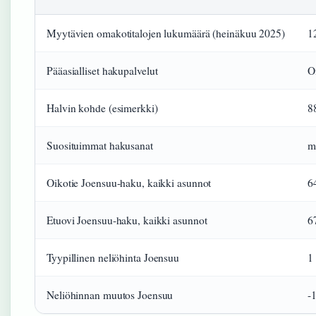
Myytävien omakotitalojen lukumäärä (heinäkuu 2025)
1
Pääasialliset hakupalvelut
O
Halvin kohde (esimerkki)
8
Suosituimmat hakusanat
m
Oikotie Joensuu-haku, kaikki asunnot
6
Etuovi Joensuu-haku, kaikki asunnot
6
Tyypillinen neliöhinta Joensuu
1
Neliöhinnan muutos Joensuu
-