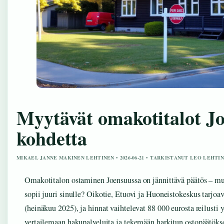
Myytävät omakotitalot J
kohdetta
MIKAEL JANNE MAKINEN LEHTINEN • 2026-06-21 • TARKISTANUT LEO LEHTI
Omakotitalon ostaminen Joensuussa on jännittävä päätös – mut
sopii juuri sinulle? Oikotie, Etuovi ja Huoneistokeskus tarjo
(heinäkuu 2025), ja hinnat vaihtelevat 88 000 eurosta reilusti
vertailemaan hakupalveluita ja tekemään harkitun ostopäätöks