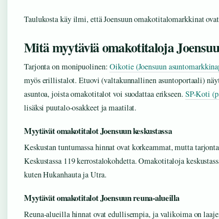
Taulukosta käy ilmi, että Joensuun omakotitalomarkkinat ovat 
Mitä myytäviä omakotitaloja Joensuus
Tarjonta on monipuolinen:
Oikotie (Joensuun asuntomarkkina
myös erillistalot. Etuovi (valtakunnallinen asuntoportaali) n
asuntoa, joista omakotitalot voi suodattaa erikseen.
SP-Koti (p
lisäksi puutalo-osakkeet ja maatilat.
Myytävät omakotitalot Joensuun keskustassa
Keskustan tuntumassa hinnat ovat korkeammat, mutta tarjonta k
Keskustassa 119 kerrostalokohdetta. Omakotitaloja keskustass
kuten Hukanhauta ja Utra.
Myytävät omakotitalot Joensuun reuna-alueilla
Reuna-alueilla hinnat ovat edullisempia, ja valikoima on laa