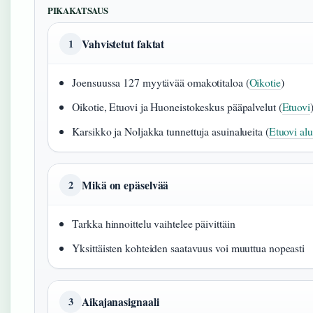
PIKAKATSAUS
Vahvistetut faktat
1
Joensuussa 127 myytävää omakotitaloa (
Oikotie
)
Oikotie, Etuovi ja Huoneistokeskus pääpalvelut (
Etuovi
Karsikko ja Noljakka tunnettuja asuinalueita (
Etuovi al
Mikä on epäselvää
2
Tarkka hinnoittelu vaihtelee päivittäin
Yksittäisten kohteiden saatavuus voi muuttua nopeasti
Aikajanasignaali
3