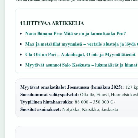
4 LIITTYVAA ARTIKKELIA
Nano Banana Pro: Mitä se on ja kannattaako Pro?
Maa ja metsätilat myynnissä – vertaile alustoja ja löydä t
Cla Ohl on Pori – Aukioloajat, O oite ja Myymälätiedot
Myytävät asunnot Salo Keskusta – lukumäärät ja hinnat
Myytävät omakotitalot Joensuussa (heinäkuu 2025):
127 kpl
Suosituimmat välityspalvelut:
Oikotie, Etuovi, Huoneistokes
Tyypillinen hintahaarukka:
88 000 – 350 000 € ·
Suositut asuinalueet:
Noljakka, Karsikko, keskusta