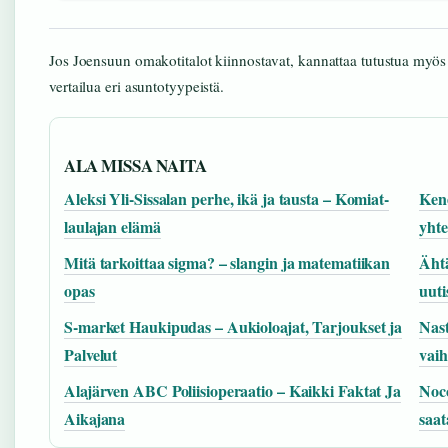
Jos Joensuun omakotitalot kiinnostavat, kannattaa tutustua myö
vertailua eri asuntotyypeistä.
ALA MISSA NAITA
Aleksi Yli-Sissalan perhe, ikä ja tausta – Komiat-
Kene
laulajan elämä
yhte
Mitä tarkoittaa sigma? – slangin ja matematiikan
Ähtä
opas
uuti
S-market Haukipudas – Aukioloajat, Tarjoukset ja
Nast
Palvelut
vaih
Alajärven ABC Poliisioperaatio – Kaikki Faktat Ja
Nocc
Aikajana
saat