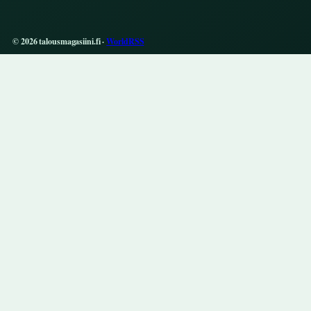
© 2026 talousmagasiini.fi ·
WorldRSS