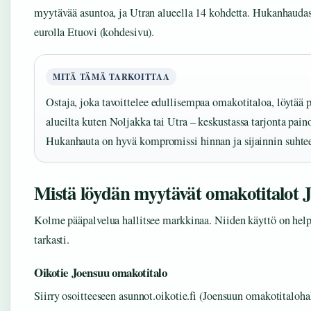
myytävää asuntoa, ja Utran alueella 14 kohdetta. Hukanhauda
eurolla Etuovi (kohdesivu).
MITÄ TÄMÄ TARKOITTAA
Ostaja, joka tavoittelee edullisempaa omakotitaloa, löytää
alueilta kuten Noljakka tai Utra – keskustassa tarjonta paino
Hukanhauta on hyvä kompromissi hinnan ja sijainnin suhte
Mistä löydän myytävät omakotitalot 
Kolme pääpalvelua hallitsee markkinaa. Niiden käyttö on help
tarkasti.
Oikotie Joensuu omakotitalo
Siirry osoitteeseen asunnot.oikotie.fi (Joensuun omakotitaloh