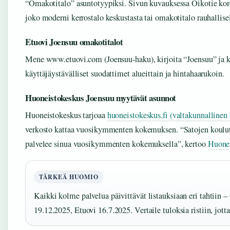
“Omakotitalo” asuntotyypiksi. Sivun kuvauksessa Oikotie koro
joko moderni kerrostalo keskustasta tai omakotitalo rauhallise
Etuovi Joensuu omakotitalot
Mene www.etuovi.com (Joensuu-haku), kirjoita “Joensuu” ja k
käyttäjäystävälliset suodattimet alueittain ja hintahaarukoin.
Huoneistokeskus Joensuu myytävät asunnot
Huoneistokeskus tarjoaa
huoneistokeskus.fi (valtakunnallinen 
verkosto kattaa vuosikymmenten kokemuksen. “Satojen koulute
palvelee sinua vuosikymmenten kokemuksella”, kertoo
Huonei
TÄRKEÄ HUOMIO
Kaikki kolme palvelua päivittävät listauksiaan eri tahtiin –
19.12.2025, Etuovi 16.7.2025. Vertaile tuloksia ristiin, jot