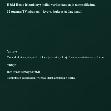
H&M Home Irlanti: myymälät, verkkokauppa ja tuotevalikoima
32 tuuman TV mitat cm – leveys, korkeus ja diagonaali
Yhteys
Vastauskykyinen yhteystiski, joka ohjaa vinkit ja korjaukset nopeasti oikeaan paikkaan.
Yhteys
info@talousmagasiini.fi
Toimituksen vastausaika: yleensa yhden arkipaivan sisalla.