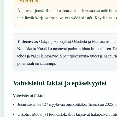
VAROITUS
Älä tee tarjousta ilman kuntoarviota – Joensuussa neliöhinn
ja piilevät korjaustarpeet voivat syödä säästöt. Käytä aina as
Yhteenveto:
Ostaja, joka käyttää Oikotietä ja Etuovea ristii
Noljakka ja Karsikko tarjoavat parhaan hinta-laatusuhteen. En
tekoa ja vaadi kuntoarvio. Sijoittajille: reuna-alueet ja naapur
potentiaali on suurempi.
Vahvistetut faktat ja epäselvyydet
Vahvistetut faktat
Joensuussa on 127 myytävää omakotitaloa (heinäkuu 2025) O
Oikotie, Etuovi ja Huoneistokeskus tarjoavat hakupalvelut E