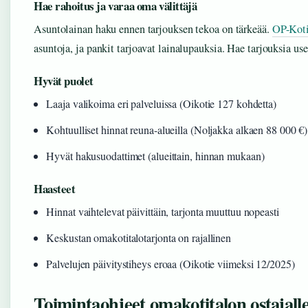
Hae rahoitus ja varaa oma välittäjä
Asuntolainan haku ennen tarjouksen tekoa on tärkeää.
OP-Koti
asuntoja, ja pankit tarjoavat lainalupauksia. Hae tarjouksia us
Hyvät puolet
Laaja valikoima eri palveluissa (Oikotie 127 kohdetta)
Kohtuulliset hinnat reuna-alueilla (Noljakka alkaen 88 000 €)
Hyvät hakusuodattimet (alueittain, hinnan mukaan)
Haasteet
Hinnat vaihtelevat päivittäin, tarjonta muuttuu nopeasti
Keskustan omakotitalotarjonta on rajallinen
Palvelujen päivitystiheys eroaa (Oikotie viimeksi 12/2025)
Toimintaohjeet omakotitalon ostajall