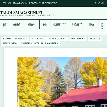
TALOUSMAGASIINI PAIVAN YHTEENVETO
SUOMI
TALOUSMAGASIINI.FI
TALOUSMAGASIINI PAIVAN YHTEENVETO
ETU
TIETOA
YHTEYS
HIST
TIETOSUOJAS
EVÄSTEKÄ
UUTIS
B
SIV
MEISTÄ
TIEDOT
ORIA
ELOSTE
YTÄNTÖ
KIRJE
L
U
O
GI
BLOGI
MAAILMA
MATKAILU
PAIKALLISET
POLITIIKKA
TALOUS
TEKNIIKKA
YHTEISKUNTA JA SÄÄNTELY