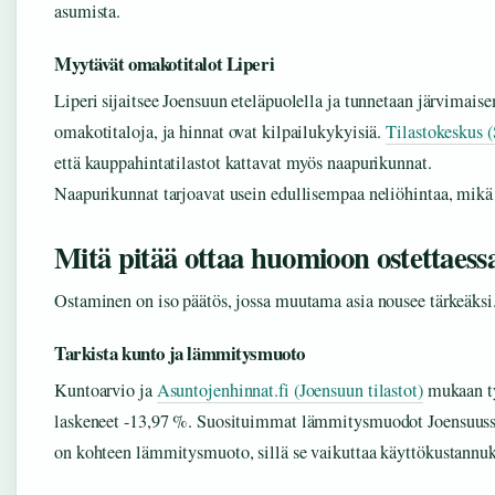
asumista.
Myytävät omakotitalot Liperi
Liperi sijaitsee Joensuun eteläpuolella ja tunnetaan järvimais
omakotitaloja, ja hinnat ovat kilpailukykyisiä.
Tilastokeskus 
että kauppahintatilastot kattavat myös naapurikunnat.
Naapurikunnat tarjoavat usein edullisempaa neliöhintaa, mikä
Mitä pitää ottaa huomioon ostettaess
Ostaminen on iso päätös, jossa muutama asia nousee tärkeäksi. 
Tarkista kunto ja lämmitysmuoto
Kuntoarvio ja
Asuntojenhinnat.fi (Joensuun tilastot)
mukaan ty
laskeneet -13,97 %. Suosituimmat lämmitysmuodot Joensuuss
on kohteen lämmitysmuoto, sillä se vaikuttaa käyttökustannuk