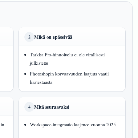
Mikä on epäselvää
2
Tarkka Pro-hinnoittelu ei ole virallisesti
julkistettu
Photoshopin korvaavuuden laajuus vaatii
lisätestausta
Mitä seuraavaksi
4
din
Workspace-integraatio laajenee vuonna 2025