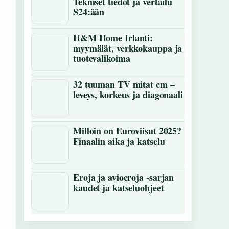
Tekniset tiedot ja vertailu
S24:ään
H&M Home Irlanti:
myymälät, verkkokauppa ja
tuotevalikoima
32 tuuman TV mitat cm –
leveys, korkeus ja diagonaali
Milloin on Euroviisut 2025?
Finaalin aika ja katselu
Eroja ja avioeroja -sarjan
kaudet ja katseluohjeet