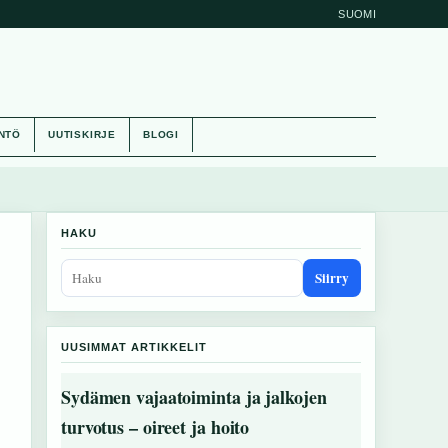
SUOMI
NTÖ
UUTISKIRJE
BLOGI
HAKU
Siirry
UUSIMMAT ARTIKKELIT
Sydämen vajaatoiminta ja jalkojen
turvotus – oireet ja hoito