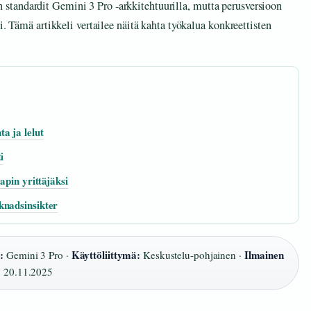
tandardit Gemini 3 Pro -arkkitehtuurilla, mutta perusversioon
i. Tämä artikkeli vertailee näitä kahta työkalua konkreettisten
a ja lelut
i
apin yrittäjäksi
knadsinsikter
:
Käyttöliittymä:
Ilmainen
Gemini 3 Pro ·
Keskustelu-pohjainen ·
:
20.11.2025