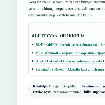
Googlen Nano Banana Pro haastaa kuvageneroinnin s
verrattuna hinta ja nopeus asettavat valinnan uusiks
ominaisuuksien ja käyttötilanteiden kautta.
4 LIITTYVAA ARTIKKELIA
McDonald’s Minecraft -ateria Suomessa – hint
Elisa Webmail – kirjaudu sähköpostiin helpost
Anette Latva-Piikkilä – urheilutoimittajasta L
Helsingforsbörsen – Aktuella kurser och mar
Kehittäjä:
Perustuu malliin
Google / DeepMind ·
versio:
Julkaisupäivä
Kyllä, perusominaisuudet ·