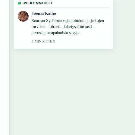
LIVE-KOMMENTIT
Aino Virtanen
Hyvaa taustoitusta aiheesta Samsung Galaxy
S24 FE: Tekniset tiedot ja.... Pytkethan taman
livesaikeen ajan tasalla.
8 MIN SITTEN