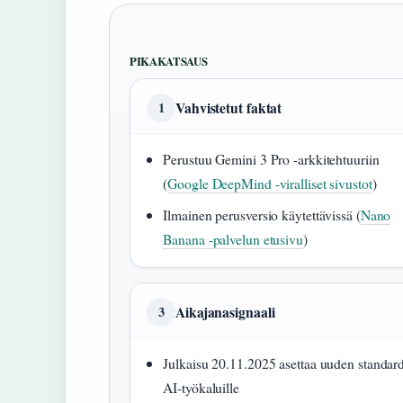
PIKAKATSAUS
Vahvistetut faktat
1
Perustuu Gemini 3 Pro -arkkitehtuuriin
(
Google DeepMind -viralliset sivustot
)
Ilmainen perusversio käytettävissä (
Nano
Banana -palvelun etusivu
)
Aikajanasignaali
3
Julkaisu 20.11.2025 asettaa uuden standar
AI-työkaluille