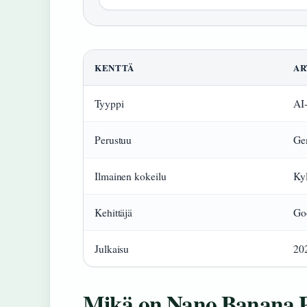
KENTTÄ
AR
Tyyppi
AI-
Perustuu
Ge
Ilmainen kokeilu
Kyl
Kehittäjä
Go
Julkaisu
20
Mikä on Nano Banana 