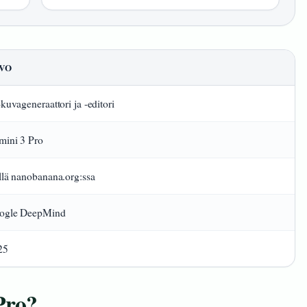
VO
kuvageneraattori ja -editori
mini 3 Pro
lä nanobanana.org:ssa
ogle DeepMind
25
Pro?