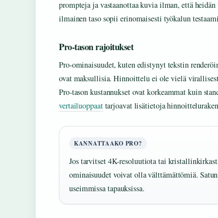
prompteja ja vastaanottaa kuvia ilman, että heidän
ilmainen taso sopii erinomaisesti työkalun testaami
Pro-tason rajoitukset
Pro-ominaisuudet, kuten edistynyt tekstin renderöin
ovat maksullisia. Hinnoittelu ei ole vielä virallises
Pro-tason kustannukset ovat korkeammat kuin stand
vertailuoppaat
tarjoavat lisätietoja hinnoitteluraken
KANNATTAAKO PRO?
Jos tarvitset 4K-resoluutiota tai kristallinkirkas
ominaisuudet voivat olla välttämättömiä. Satunn
useimmissa tapauksissa.