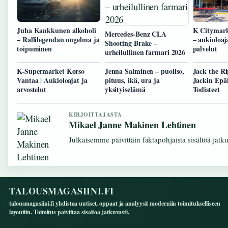
Juha Kankkunen alkoholi
K Citymark
Mercedes-Benz CLA
– Rallilegendan ongelma ja
– aukioloaj
Shooting Brake –
toipuminen
palvelut
urheilullinen farmari 2026
K-Supermarket Korso
Jenna Salminen – puoliso,
Jack the Ri
Vantaa | Aukioloajat ja
pituus, ikä, ura ja
Jackin Epäi
arvostelut
yksityiselämä
Todisteet
KIRJOITTAJASTA
Mikael Janne Makinen Lehtinen
Julkaisemme päivittäin faktapohjaista sisältöä jatkuv
TALOUSMAGASIINI.FI
talousmagasiini.fi yhdistaa uutiset, oppaat ja analyysit moderniin toimitukselliseen
layoutiin. Toimitus paivittaa sisaltoa jatkuvasti.