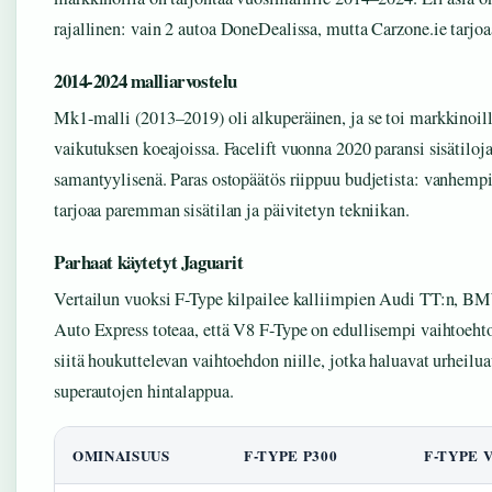
rajallinen: vain 2 autoa DoneDealissa, mutta Carzone.ie tarj
2014-2024 malliarvostelu
Mk1-malli (2013–2019) oli alkuperäinen, ja se toi markkinoill
vaikutuksen koeajoissa. Facelift vuonna 2020 paransi sisätiloj
samantyylisenä. Paras ostopäätös riippuu budjetista: vanhemp
tarjoaa paremman sisätilan ja päivitetyn tekniikan.
Parhaat käytetyt Jaguarit
Vertailun vuoksi F-Type kilpailee kalliimpien Audi TT:n, B
Auto Express toteaa, että V8 F-Type on edullisempi vaihtoeht
siitä houkuttelevan vaihtoehdon niille, jotka haluavat urhei
superautojen hintalappua.
OMINAISUUS
F-TYPE P300
F-TYPE V