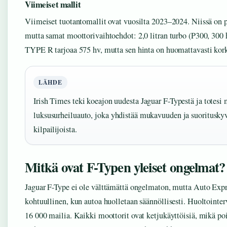
Viimeiset mallit
Viimeiset tuotantomallit ovat vuosilta 2023–2024. Niissä on pä
mutta samat moottorivaihtoehdot: 2,0 litran turbo (P300, 300
TYPE R tarjoaa 575 hv, mutta sen hinta on huomattavasti kor
LÄHDE
Irish Times teki koeajon uudesta Jaguar F-Typestä ja totesi 
luksusurheiluauto, joka yhdistää mukavuuden ja suorituskyvy
kilpailijoista.
Mitkä ovat F-Typen yleiset ongelmat?
Jaguar F-Type ei ole välttämättä ongelmaton, mutta Auto Exp
kohtuullinen, kun autoa huolletaan säännöllisesti. Huoltointerv
16 000 mailia. Kaikki moottorit ovat ketjukäyttöisiä, mikä p