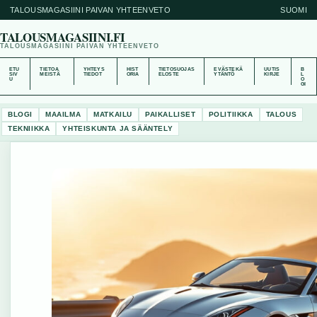
TALOUSMAGASIINI PAIVAN YHTEENVETO
SUOMI
TALOUSMAGASIINI.FI
TALOUSMAGASIINI PAIVAN YHTEENVETO
ETU
TIETOA
YHTEYS
HIST
TIETOSUOJAS
EVÄSTEKÄ
UUTIS
B
SIV
MEISTÄ
TIEDOT
ORIA
ELOSTE
YTÄNTÖ
KIRJE
L
U
O
GI
BLOGI
MAAILMA
MATKAILU
PAIKALLISET
POLITIIKKA
TALOUS
TEKNIIKKA
YHTEISKUNTA JA SÄÄNTELY