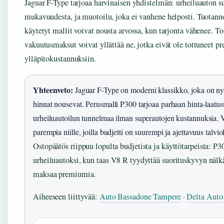
Jaguar F-Type tarjoaa harvinaisen yhdistelmän: urheiluauton su
mukavuudesta, ja muotoilu, joka ei vanhene helposti. Tuotanno
käytetyt mallit voivat nousta arvossa, kun tarjonta vähenee. T
vakuutusmaksut voivat yllättää ne, jotka eivät ole tottuneet
ylläpitokustannuksiin.
Yhteenveto:
Jaguar F-Type on moderni klassikko, joka on nyt
hinnat nousevat. Perusmalli P300 tarjoaa parhaan hinta-laatusu
urheiluautoilun tunnelmaa ilman superautojen kustannuksia. V8
parempia niille, joilla budjetti on suurempi ja ajettavuus talvio
Ostopäätös riippuu lopulta budjetista ja käyttötarpeista: P3
urheiluautoksi, kun taas V8 R tyydyttää suorituskyvyn nälk
maksaa premiumia.
Aiheeseen liittyvää:
Auto Bassadone Tampere
·
Delta Auto