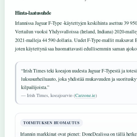
Hinta-laatusuhde
Irlannissa Jaguar F-Type -käytettyjen keskihinta asettuu 39 9
Vertailun vuoksi Yhdysvalloissa (Ireland, Indiana) 2020-mallej
2021-malleja 44 590 dollaria. Uudet F-Type-mallit maksavat 
joten käytettynä saa huomattavasti edullisemmin saman ajok
“Irish Times teki koeajon uudesta Jaguar F-Typestä ja totes
luksusurheiluauto, joka yhdistää mukavuuden ja suorituskyv
kilpailijoista.”
— Irish Times, koeajoarvio (
Carzone.ie
)
TOIMITUKSEN HUOMAUTUS
Irlannin markkinat ovat pienet: DoneDealissa on tällä hetke