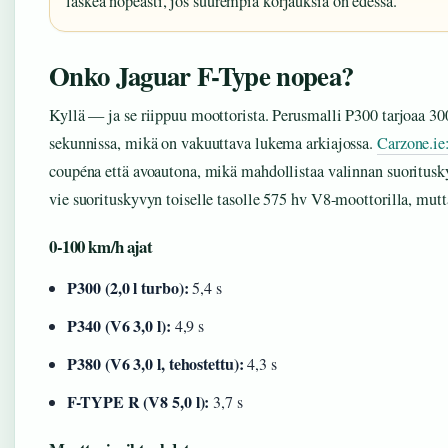
laskea nopeasti, jos suurempia korjauksia on edessä.
Onko Jaguar F-Type nopea?
Kyllä — ja se riippuu moottorista. Perusmalli P300 tarjoaa 30
sekunnissa, mikä on vakuuttava lukema arkiajossa.
Carzone.ie
coupéna että avoautona, mikä mahdollistaa valinnan suoritus
vie suorituskyvyn toiselle tasolle 575 hv V8-moottorilla, mutt
0-100 km/h ajat
P300 (2,0 l turbo):
5,4 s
P340 (V6 3,0 l):
4,9 s
P380 (V6 3,0 l, tehostettu):
4,3 s
F-TYPE R (V8 5,0 l):
3,7 s