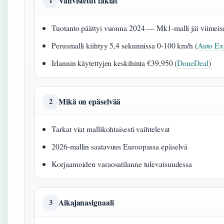
Vahvistetut faktat
1
Tuotanto päättyi vuonna 2024 — Mk1-malli jäi viimeise
Perusmalli kiihtyy 5,4 sekunnissa 0-100 km/h (
Auto Ex
Irlannin käytettyjen keskihinta €39,950 (
DoneDeal
)
Mikä on epäselvää
2
Tarkat viat mallikohtaisesti vaihtelevat
2026-mallin saatavuus Euroopassa epäselvä
Korjaamoiden varaosatilanne tulevaisuudessa
Aikajanasignaali
3