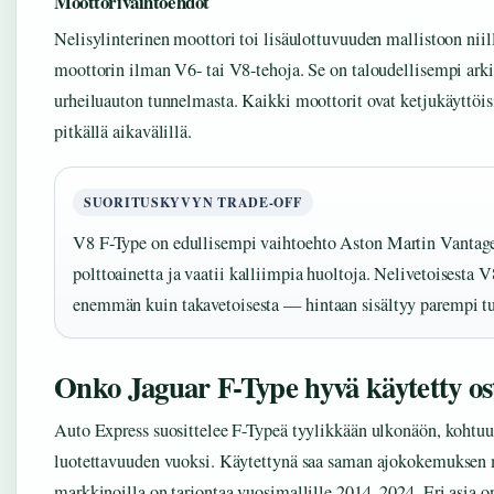
Moottorivaihtoehdot
Nelisylinterinen moottori toi lisäulottuvuuden mallistoon nii
moottorin ilman V6- tai V8-tehoja. Se on taloudellisempi ark
urheiluauton tunnelmasta. Kaikki moottorit ovat ketjukäyttöis
pitkällä aikavälillä.
SUORITUSKYVYN TRADE-OFF
V8 F-Type on edullisempi vaihtoehto Aston Martin Vantag
polttoainetta ja vaatii kalliimpia huoltoja. Nelivetoisesta
enemmän kuin takavetoisesta — hintaan sisältyy parempi tur
Onko Jaguar F-Type hyvä käytetty os
Auto Express suosittelee F-Typeä tyylikkään ulkonäön, kohtuu
luotettavuuden vuoksi. Käytettynä saa saman ajokokemuksen m
markkinoilla on tarjontaa vuosimallille 2014–2024. Eri asia on