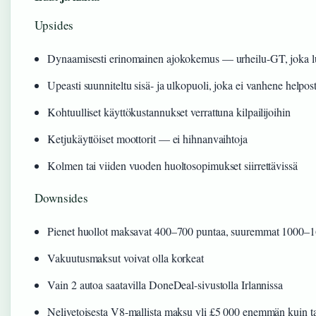
Upsides
Dynaamisesti erinomainen ajokokemus — urheilu-GT, joka l
Upeasti suunniteltu sisä- ja ulkopuoli, joka ei vanhene helpost
Kohtuulliset käyttökustannukset verrattuna kilpailijoihin
Ketjukäyttöiset moottorit — ei hihnanvaihtoja
Kolmen tai viiden vuoden huoltosopimukset siirrettävissä
Downsides
Pienet huollot maksavat 400–700 puntaa, suuremmat 1000–1
Vakuutusmaksut voivat olla korkeat
Vain 2 autoa saatavilla DoneDeal-sivustolla Irlannissa
Nelivetoisesta V8-mallista maksu yli £5 000 enemmän kuin ta