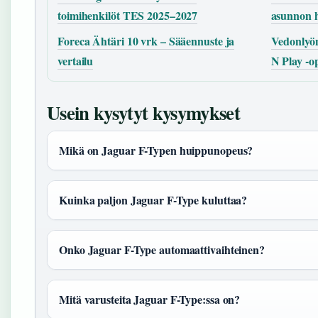
toimihenkilöt TES 2025–2027
asunnon 
Foreca Ähtäri 10 vrk – Sääennuste ja
Vedonlyön
vertailu
N Play -o
Usein kysytyt kysymykset
Mikä on Jaguar F-Typen huippunopeus?
Kuinka paljon Jaguar F-Type kuluttaa?
Onko Jaguar F-Type automaattivaihteinen?
Mitä varusteita Jaguar F-Type:ssa on?