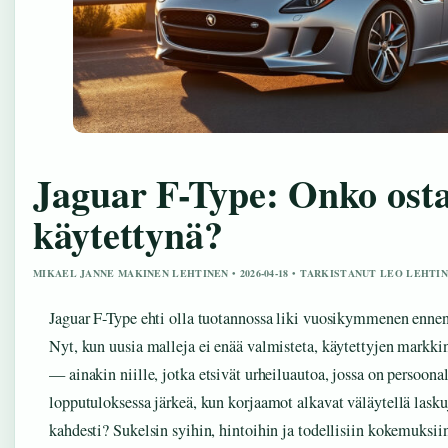
Jaguar F-Type: Onko ost
käytettynä?
MIKAEL JANNE MAKINEN LEHTINEN • 2026-04-18 • TARKISTANUT LEO LEHTI
Jaguar F-Type ehti olla tuotannossa liki vuosikymmenen ennen
Nyt, kun uusia malleja ei enää valmisteta, käytettyjen markk
— ainakin niille, jotka etsivät urheiluautoa, jossa on persoona
lopputuloksessa järkeä, kun korjaamot alkavat väläytellä lasku
kahdesti? Sukelsin syihin, hintoihin ja todellisiin kokemuksii