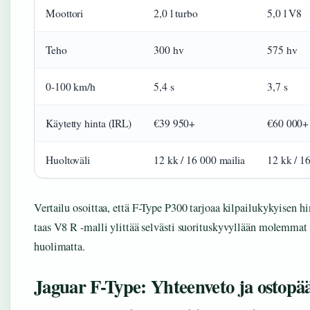
Moottori
2,0 l turbo
5,0 l V8
Teho
300 hv
575 hv
0-100 km/h
5,4 s
3,7 s
Käytetty hinta (IRL)
€39 950+
€60 000+
Huoltoväli
12 kk / 16 000 mailia
12 kk / 1
Vertailu osoittaa, että F-Type P300 tarjoaa kilpailukykyisen
taas V8 R -malli ylittää selvästi suorituskyvyllään molemmat
huolimatta.
Jaguar F-Type: Yhteenveto ja ostopä