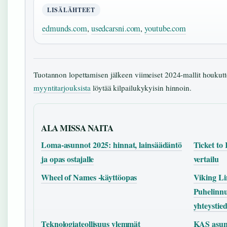
LISÄLÄHTEET
edmunds.com
,
usedcarsni.com
,
youtube.com
Tuotannon lopettamisen jälkeen viimeiset 2024-mallit houkutte
myyntitarjouksista
löytää kilpailukykyisin hinnoin.
ALA MISSA NAITA
Loma-asunnot 2025: hinnat, lainsäädäntö
Ticket to
ja opas ostajalle
vertailu
Wheel of Names -käyttöopas
Viking Li
Puhelinnu
yhteystie
Teknologiateollisuus ylemmät
KAS asun