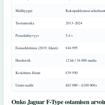
Mallityyppi
Kaksipaikkainen urheiluau
Tuotantoaika
2013–2024
Peruskiihtyvyys
5,4 s
Esimerkkihinta (2019, Irlanti)
€44 995
Huoltoväli
12 kk / 16 000 mailia
Keskihinta Irlanti
€39 950
Uudet mallit
£62 000 – £100 000+
Onko Jaguar F-Type ostamisen arvoi