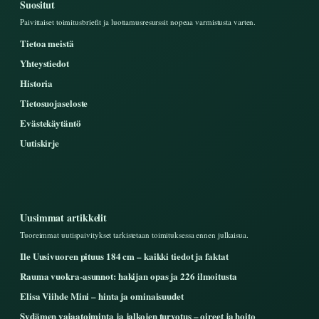
Suositut
Paivittaiset toimitusbriefit ja luottamusresurssit nopeaa varmistusta varten.
Tietoa meistä
Yhteystiedot
Historia
Tietosuojaseloste
Evästekäytäntö
Uutiskirje
Uusimmat artikkelit
Tuoreimmat uutispaivitykset tarkistetaan toimituksessa ennen julkaisua.
Ile Uusivuoren pituus 184 cm – kaikki tiedot ja faktat
Rauma vuokra-asunnot: hakijan opas ja 226 ilmoitusta
Elisa Viihde Mini – hinta ja ominaisuudet
Sydämen vajaatoiminta ja jalkojen turvotus – oireet ja hoito