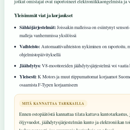
jotkut omistajat ovat raportoineet elektroniikkaongelmista ja 
Yleisimmät viat ja korjaukset
Sähköjärjestelmät:
Joissakin malleissa on esiintynyt sensori- 
malleja vanhemmissa yksilöissä
Vaihteisto:
Automaattivaihteiston nykiminen on raportoitu, mu
ohjelmistopäivityksellä
Jäähdytys:
V8-moottoreiden jäähdytysjärjestelmä voi vaatia h
Yleisesti:
K Motors ja muut riippumattomat korjaamot Suomess
osaamista F-Typen korjaamiseen
MITÄ KANNATTAA TARKKAILLA
Ennen ostopäätöstä kannattaa tilata kattava kuntotarkastus,
öljyvuodot, jäähdytysjärjestelmän kunto ja elektroniikan t