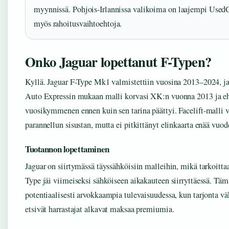
myynnissä. Pohjois-Irlannissa valikoima on laajempi UsedC
myös rahoitusvaihtoehtoja.
Onko Jaguar lopettanut F-Typen?
Kyllä. Jaguar F-Type Mk1 valmistettiin vuosina 2013–2024, ja
Auto Expressin mukaan malli korvasi XK:n vuonna 2013 ja eht
vuosikymmenen ennen kuin sen tarina päättyi. Facelift-malli 
parannellun sisustan, mutta ei pitkittänyt elinkaarta enää vuo
Tuotannon lopettaminen
Jaguar on siirtymässä täyssähköisiin malleihin, mikä tarkoittaa
Type jäi viimeiseksi sähköiseen aikakauteen siirryttäessä. Täm
potentiaalisesti arvokkaampia tulevaisuudessa, kun tarjonta v
etsivät harrastajat alkavat maksaa premiumia.