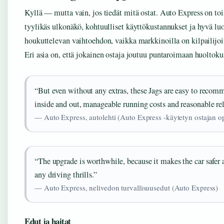
Kyllä — mutta vain, jos tiedät mitä ostat. Auto Express on to
tyylikäs ulkonäkö, kohtuulliset käyttökustannukset ja hyvä lu
houkuttelevan vaihtoehdon, vaikka markkinoilla on kilpailijo
Eri asia on, että jokainen ostaja joutuu puntaroimaan huoltoku
“But even without any extras, these Jags are easy to recom
inside and out, manageable running costs and reasonable rel
— Auto Express, autolehti (Auto Express -käytetyn ostajan o
“The upgrade is worthwhile, because it makes the car safer 
any driving thrills.”
— Auto Express, nelivedon turvallisuusedut (Auto Express)
Edut ja haitat