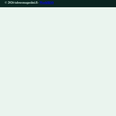
© 2026 talousmagasiini.fi ·
WorldRSS