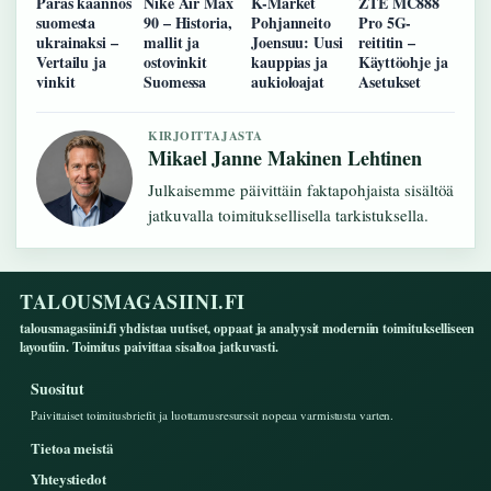
Paras käännös
Nike Air Max
K-Market
ZTE MC888
suomesta
90 – Historia,
Pohjanneito
Pro 5G-
ukrainaksi –
mallit ja
Joensuu: Uusi
reititin –
Vertailu ja
ostovinkit
kauppias ja
Käyttöohje ja
vinkit
Suomessa
aukioloajat
Asetukset
KIRJOITTAJASTA
Mikael Janne Makinen Lehtinen
Julkaisemme päivittäin faktapohjaista sisältöä
jatkuvalla toimituksellisella tarkistuksella.
TALOUSMAGASIINI.FI
talousmagasiini.fi yhdistaa uutiset, oppaat ja analyysit moderniin toimitukselliseen
layoutiin. Toimitus paivittaa sisaltoa jatkuvasti.
Suositut
Paivittaiset toimitusbriefit ja luottamusresurssit nopeaa varmistusta varten.
Tietoa meistä
Yhteystiedot