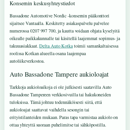
Konsernin keskusyhteystiedot
Bassadone Automotive Nordic -konsernin pääkonttori
sijaitsee Vantaalla. Keskitetty asiakaspalvelu palvelee
numerossa 0207 997 700, ja kautta voidaan ohjata kyselyitä
oikealle paikkakunnalle tai käsitellä laajemmat sopimus- ja
takuuasiakkaat.
Delta Auto Kotka
toimii samankaltaisessa
roolissa Kotkan alueella osana laajempaa
autoliikeverkostoa.
Auto Bassadone Tampere aukioloajat
Tarkkoja aukioloaikoja ei ole julkisesti saatavilla Auto
Bassadone Tampereen verkkosivuilla tai hakukoneiden
tuloksissa. Tämä johtuu todennäköisesti siitä, että
aukioloajat saattavat vaihdella sesongin tai
erityistilanteiden mukaan. Paras tapa varmistaa aukiolo on
ottaa yhteyttä suoraan puhelimitse tai sähköpostilla.