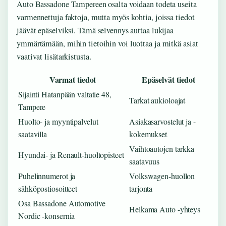
Auto Bassadone Tampereen osalta voidaan todeta useita
varmennettuja faktoja, mutta myös kohtia, joissa tiedot
jäävät epäselviksi. Tämä selvennys auttaa lukijaa
ymmärtämään, mihin tietoihin voi luottaa ja mitkä asiat
vaativat lisätarkistusta.
Varmat tiedot
Epäselvät tiedot
Sijainti Hatanpään valtatie 48,
Tarkat aukioloajat
Tampere
Huolto- ja myyntipalvelut
Asiakasarvostelut ja -
saatavilla
kokemukset
Vaihtoautojen tarkka
Hyundai- ja Renault-huoltopisteet
saatavuus
Puhelinnumerot ja
Volkswagen-huollon
sähköpostiosoitteet
tarjonta
Osa Bassadone Automotive
Helkama Auto -yhteys
Nordic -konsernia