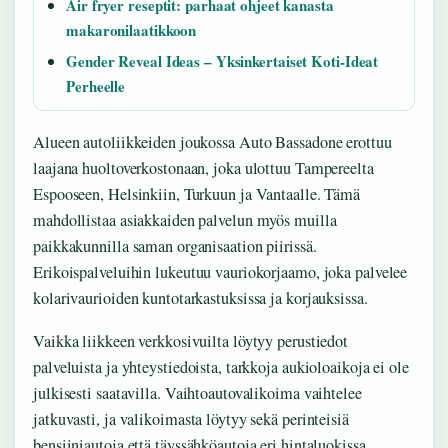
Air fryer reseptit: parhaat ohjeet kanasta
makaronilaatikkoon
Gender Reveal Ideas – Yksinkertaiset Koti-Ideat
Perheelle
Alueen autoliikkeiden joukossa Auto Bassadone erottuu
laajana huoltoverkostonaan, joka ulottuu Tampereelta
Espooseen, Helsinkiin, Turkuun ja Vantaalle. Tämä
mahdollistaa asiakkaiden palvelun myös muilla
paikkakunnilla saman organisaation piirissä.
Erikoispalveluihin lukeutuu vauriokorjaamo, joka palvelee
kolarivaurioiden kuntotarkastuksissa ja korjauksissa.
Vaikka liikkeen verkkosivuilta löytyy perustiedot
palveluista ja yhteystiedoista, tarkkoja aukioloaikoja ei ole
julkisesti saatavilla. Vaihtoautovalikoima vaihtelee
jatkuvasti, ja valikoimasta löytyy sekä perinteisiä
bensiiniautoja että täyssähköautoja eri hintaluokissa.