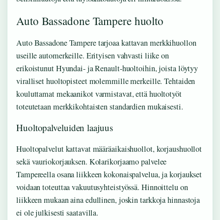
Auto Bassadone Tampere huolto
Auto Bassadone Tampere tarjoaa kattavan merkkihuollon
useille automerkeille. Erityisen vahvasti liike on
erikoistunut Hyundai- ja Renault-huoltoihin, joista löytyy
viralliset huoltopisteet molemmille merkeille. Tehtaiden
kouluttamat mekaanikot varmistavat, että huoltotyöt
toteutetaan merkkikohtaisten standardien mukaisesti.
Huoltopalveluiden laajuus
Huoltopalvelut kattavat määräaikaishuollot, korjaushuollot
sekä vauriokorjauksen. Kolarikorjaamo palvelee
Tampereella osana liikkeen kokonaispalvelua, ja korjaukset
voidaan toteuttaa vakuutusyhteistyössä. Hinnoittelu on
liikkeen mukaan aina edullinen, joskin tarkkoja hinnastoja
ei ole julkisesti saatavilla.