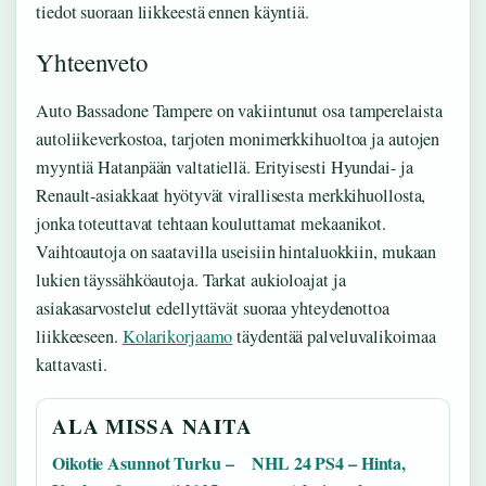
tiedot suoraan liikkeestä ennen käyntiä.
Yhteenveto
Auto Bassadone Tampere on vakiintunut osa tamperelaista
autoliikeverkostoa, tarjoten monimerkkihuoltoa ja autojen
myyntiä Hatanpään valtatiellä. Erityisesti Hyundai- ja
Renault-asiakkaat hyötyvät virallisesta merkkihuollosta,
jonka toteuttavat tehtaan kouluttamat mekaanikot.
Vaihtoautoja on saatavilla useisiin hintaluokkiin, mukaan
lukien täyssähköautoja. Tarkat aukioloajat ja
asiakasarvostelut edellyttävät suoraa yhteydenottoa
liikkeeseen.
Kolarikorjaamo
täydentää palveluvalikoimaa
kattavasti.
ALA MISSA NAITA
Oikotie Asunnot Turku –
NHL 24 PS4 – Hinta,