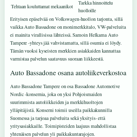
Tarkka hinnoittelu
Tehtaan kouluttamat mekaanikot
huolloille
Erityisen epäselvää on Volkswagen-huollon tarjonta, sillä
vaikka Auto Bassadone on monimerkkitalo, VW-palveluita
ei mainita virallisissa lähteissä. Samoin Helkama Auto
Tampere -yhteys jää vahvistamatta, sillä osumia ei löydy.
Tämän vuoksi kyseisten merkkien asiakkaiden kannattaa
varmistaa palvelun saatavuus suoraan liikkeestä.
Auto Bassadone osana autoliikeverkostoa
Auto Bassadone Tampere on osa Bassadone Automotive
Nordic -konsernia, joka on yksi Pohjoismaiden
suurimmista autoliikkeiden ja merkkihuoltojen
ylläpitäjistä. Konserni toimii useilla paikkakunnilla
Suomessa ja tarjoaa palveluita sekä yksityis- että
yritysasiakkaille. Toimipisteiden laajuus mahdollistaa
yhtenäisen palvelun yli paikkakuntarajojen.