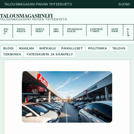
TALOUSMAGASIINI PAIVAN YHTEENVETO
SUOMI
TALOUSMAGASIINI.FI
TALOUSMAGASIINI PAIVAN YHTEENVETO
ETU
TIETOA
YHTEYS
HIST
TIETOSUOJAS
EVÄSTEKÄ
UUTIS
B
SIV
MEISTÄ
TIEDOT
ORIA
ELOSTE
YTÄNTÖ
KIRJE
L
U
O
GI
BLOGI
MAAILMA
MATKAILU
PAIKALLISET
POLITIIKKA
TALOUS
TEKNIIKKA
YHTEISKUNTA JA SÄÄNTELY