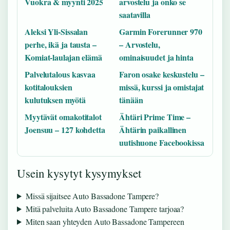
Vuokra & myynti 2025
arvostelu ja onko se
saatavilla
Aleksi Yli-Sissalan
Garmin Forerunner 970
perhe, ikä ja tausta –
– Arvostelu,
Komiat-laulajan elämä
ominaisuudet ja hinta
Palvelutalous kasvaa
Faron osake keskustelu –
kotitalouksien
missä, kurssi ja omistajat
kulutuksen myötä
tänään
Myytävät omakotitalot
Ähtäri Prime Time –
Joensuu – 127 kohdetta
Ähtärin paikallinen
uutishuone Facebookissa
Usein kysytyt kysymykset
Missä sijaitsee Auto Bassadone Tampere?
Mitä palveluita Auto Bassadone Tampere tarjoaa?
Miten saan yhteyden Auto Bassadone Tampereen