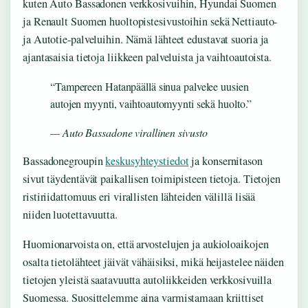
kuten Auto Bassadonen verkkosivuihin, Hyundai Suomen
ja Renault Suomen huoltopistesivustoihin sekä Nettiauto-
ja Autotie-palveluihin. Nämä lähteet edustavat suoria ja
ajantasaisia tietoja liikkeen palveluista ja vaihtoautoista.
“Tampereen Hatanpäällä sinua palvelee uusien
autojen myynti, vaihtoautomyynti sekä huolto.”
— Auto Bassadone virallinen sivusto
Bassadonegroupin
keskusyhteystiedot
ja konsernitason
sivut täydentävät paikallisen toimipisteen tietoja. Tietojen
ristiriidattomuus eri virallisten lähteiden välillä lisää
niiden luotettavuutta.
Huomionarvoista on, että arvostelujen ja aukioloaikojen
osalta tietolähteet jäivät vähäisiksi, mikä heijastelee näiden
tietojen yleistä saatavuutta autoliikkeiden verkkosivuilla
Suomessa. Suosittelemme aina varmistamaan kriittiset