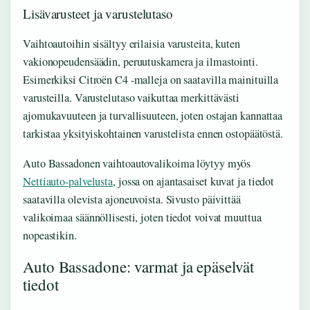
Lisävarusteet ja varustelutaso
Vaihtoautoihin sisältyy erilaisia varusteita, kuten
vakionopeudensäädin, peruutuskamera ja ilmastointi.
Esimerkiksi Citroën C4 -malleja on saatavilla mainituilla
varusteilla. Varustelutaso vaikuttaa merkittävästi
ajomukavuuteen ja turvallisuuteen, joten ostajan kannattaa
tarkistaa yksityiskohtainen varustelista ennen ostopäätöstä.
Auto Bassadonen vaihtoautovalikoima löytyy myös
Nettiauto-palvelusta
, jossa on ajantasaiset kuvat ja tiedot
saatavilla olevista ajoneuvoista. Sivusto päivittää
valikoimaa säännöllisesti, joten tiedot voivat muuttua
nopeastikin.
Auto Bassadone: varmat ja epäselvät
tiedot