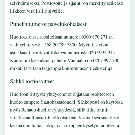
selvittämiseksi. Postiosoite ja sijainti on merkitty selkeästi
liikkeen virallisille sivuille.
Puhelinnumerot palvelukohtaisesti
Huoltoasioissa suositellaan numeroa 0300 870 271 tai
vaihtoehtoisesti +358 20 799 7800. Myyntiasioissa
asiakkaat tavoittavat liikkeen numerosta 0207 997 915.
Konsernin keskuksen puhelin Vantaalla on 0207 997 700,
mikäli tarvitaan laajempia konsernitason tiedusteluja.
Sähköpostiosoitteet
Huoltoon liittyvät yhteydenotot ohjataan osoitteeseen
huolto.tampere@autobassadone.fi. Sähköposti on käytössä
myös Renault-huollon yhteydessä, sillä liike toimii
virallisena Renault-huoltopisteenä. Vastauksen saanti voi
kestää muutaman arkipäivän riippuen kyselyn luonteesta.