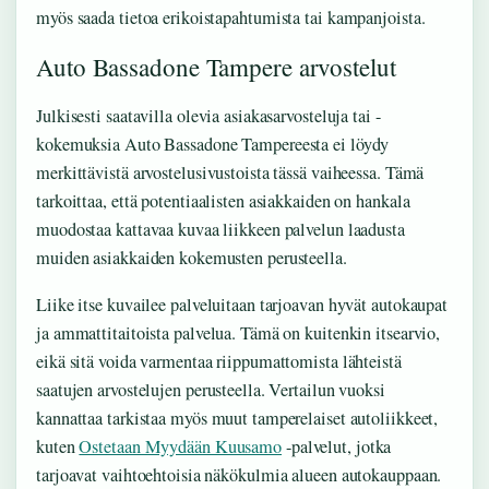
myös saada tietoa erikoistapahtumista tai kampanjoista.
Auto Bassadone Tampere arvostelut
Julkisesti saatavilla olevia asiakasarvosteluja tai -
kokemuksia Auto Bassadone Tampereesta ei löydy
merkittävistä arvostelusivustoista tässä vaiheessa. Tämä
tarkoittaa, että potentiaalisten asiakkaiden on hankala
muodostaa kattavaa kuvaa liikkeen palvelun laadusta
muiden asiakkaiden kokemusten perusteella.
Liike itse kuvailee palveluitaan tarjoavan hyvät autokaupat
ja ammattitaitoista palvelua. Tämä on kuitenkin itsearvio,
eikä sitä voida varmentaa riippumattomista lähteistä
saatujen arvostelujen perusteella. Vertailun vuoksi
kannattaa tarkistaa myös muut tamperelaiset autoliikkeet,
kuten
Ostetaan Myydään Kuusamo
-palvelut, jotka
tarjoavat vaihtoehtoisia näkökulmia alueen autokauppaan.