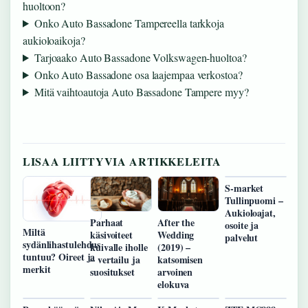
huoltoon?
Onko Auto Bassadone Tampereella tarkkoja
aukioloaikoja?
Tarjoaako Auto Bassadone Volkswagen-huoltoa?
Onko Auto Bassadone osa laajempaa verkostoa?
Mitä vaihtoautoja Auto Bassadone Tampere myy?
LISAA LIITTYVIA ARTIKKELEITA
S-market
Tullinpuomi –
Aukioloajat,
Parhaat
After the
osoite ja
Miltä
käsivoiteet
Wedding
palvelut
sydänlihastulehdus
kuivalle iholle
(2019) –
tuntuu? Oireet ja
– vertailu ja
katsomisen
merkit
suositukset
arvoinen
elokuva