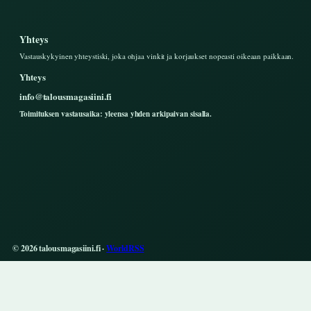
Yhteys
Vastauskykyinen yhteystiski, joka ohjaa vinkit ja korjaukset nopeasti oikeaan paikkaan.
Yhteys
info@talousmagasiini.fi
Toimituksen vastausaika: yleensa yhden arkipaivan sisalla.
© 2026 talousmagasiini.fi ·
WorldRSS