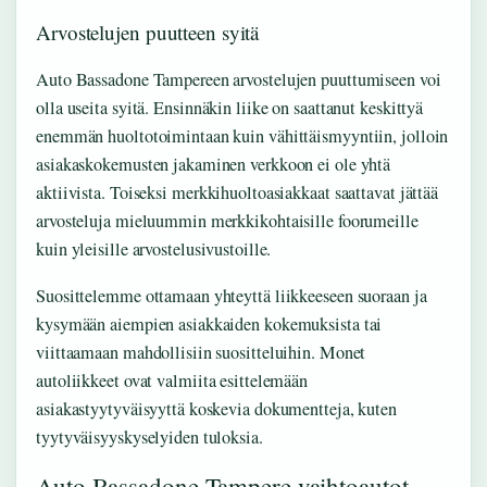
Arvostelujen puutteen syitä
Auto Bassadone Tampereen arvostelujen puuttumiseen voi
olla useita syitä. Ensinnäkin liike on saattanut keskittyä
enemmän huoltotoimintaan kuin vähittäismyyntiin, jolloin
asiakaskokemusten jakaminen verkkoon ei ole yhtä
aktiivista. Toiseksi merkkihuoltoasiakkaat saattavat jättää
arvosteluja mieluummin merkkikohtaisille foorumeille
kuin yleisille arvostelusivustoille.
Suosittelemme ottamaan yhteyttä liikkeeseen suoraan ja
kysymään aiempien asiakkaiden kokemuksista tai
viittaamaan mahdollisiin suositteluihin. Monet
autoliikkeet ovat valmiita esittelemään
asiakastyytyväisyyttä koskevia dokumentteja, kuten
tyytyväisyyskyselyiden tuloksia.
Auto Bassadone Tampere vaihtoautot