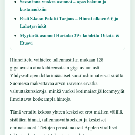
Savonlinna vuokra asunnot – opas hakuun ja
kustannuksiin
Posti S-koon Paketti Tarjous – Hinnat alkaen 6 € ja
Lähetysvinkit
Myytävät asunnot Hartola: 29+ kohdetta Oikotie &
Etuovi
Hinnoittelu vaihtelee tallennustilan mukaan 128
gigatavusta aina kahteensataan gigatavuun asti.
Yhdysvaltojen dollarimääräiset suositushinnat eivät sisällä
Suomessa maksettavaa arvonlisäveroa eivätkä
valuuttakurssieroja, minkä vuoksi kotimaiset jälleenmyyjät
ilmoittavat korkeampia hintoja.
Tämä vertailu kokoaa yhteen keskeiset erot mallien välillä,
sisältäen hinnat, tallennusvaihtoehdot ja keskeiset
ominaisuudet. Tietojen perustana ovat Applen viralliset