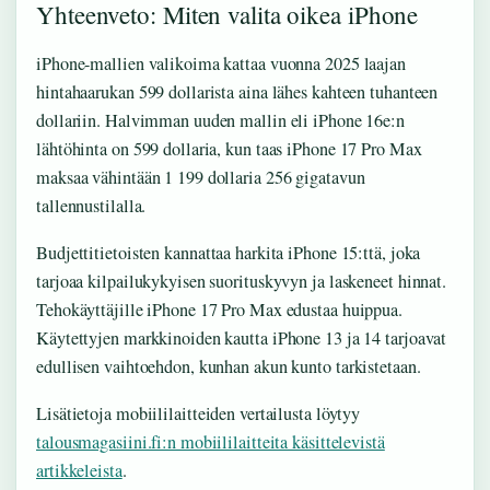
Yhteenveto: Miten valita oikea iPhone
iPhone-mallien valikoima kattaa vuonna 2025 laajan
hintahaarukan 599 dollarista aina lähes kahteen tuhanteen
dollariin. Halvimman uuden mallin eli iPhone 16e:n
lähtöhinta on 599 dollaria, kun taas iPhone 17 Pro Max
maksaa vähintään 1 199 dollaria 256 gigatavun
tallennustilalla.
Budjettitietoisten kannattaa harkita iPhone 15:ttä, joka
tarjoaa kilpailukykyisen suorituskyvyn ja laskeneet hinnat.
Tehokäyttäjille iPhone 17 Pro Max edustaa huippua.
Käytettyjen markkinoiden kautta iPhone 13 ja 14 tarjoavat
edullisen vaihtoehdon, kunhan akun kunto tarkistetaan.
Lisätietoja mobiililaitteiden vertailusta löytyy
talousmagasiini.fi:n mobiililaitteita käsittelevistä
artikkeleista
.