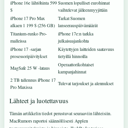
iPhone 16e lähtöhinta 599
Suomen lopulliset eurohinnat
$
vaihtelevat jälleenmyyjittäin
iPhone 17 Pro Max
Tarkat Suomen
alkaen 1 199 $ (256 GB)
lanseerauspäivämäärät
Titanium-runko Pro-
iPhone 17e:n tarkka
malleissa
julkaisuajankohta
iPhone 17 -sarjan
Käytettyjen laitteiden saatavuus
prosessoripäivitykset
tietyillä hinnoilla
Operaattorikohtaiset
MagSafe 25 W -lataus
kampanjahinnat
2 TB tallennus iPhone 17
Tulevat tarjoukset ja alennukset
Pro Maxissa
Lähteet ja luotettavuus
Tämän artikkelin tiedot perustuvat seuraaviin lähteisiin.
MacRumors raportoi säännöllisesti Applen