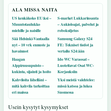
ALA MISSA NAITA
US kenkäkoko EU:ksi –
S-market Lukkarinsanta
Muuntotaulukko
– Aukioloajat, palvelut ja
miehille ja naisille
robokuljetus
Sää Helsinki-Vantaalla
Samsung Galaxy S24
nyt – 10 vrk ennuste ja
FE: Tekniset tiedot ja
havainnot
vertailu S24:ään
Haagan
Ido WC Varaosat –
Alppiruusupuisto –
Luotettavat Osat WC-
kukinta, sijainti ja hoito
Korjauksiin
Kahviloita lähelläni –
Yksi meistä valehtelee:
mitä kahvila tarkoittaa
missä katsoa ja lukea
eri maissa
Suomessa
Usein kysytyt kysymykset