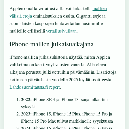
Applen omalla vertailusivulla voi tarkastella
mallien
välisiä eroja
ominaisuuksien osalta. Gigantti tarjoaa
suomalaisten kauppojen hintavertailun uusimmille
malleille erillisellä
vertailusivullaan
.
iPhone-mallien julkaisuaikajana
iPhone-mallien julkaisuhistoria näyttää, miten Applen
valikoima on kehittynyt vuosien varrella. Alla oleva
aikajana perustuu julkistettuihin päivämääriin. Lisätietoja
kotimaan päivärahasta vuodelle 2025 löydät osoitteesta
Lahde suomitausta.fi report
.
2022:
iPhone SE 3 ja iPhone 13 -sarja julkaistiin
syksyllä
2023:
iPhone 15, iPhone 15 Plus, iPhone 15 Pro ja
iPhone 15 Pro Max tulivat markkinoille syyskuussa
2024:
iPhone 16, iPhone 16 Plus, iPhone 16 Pro ja