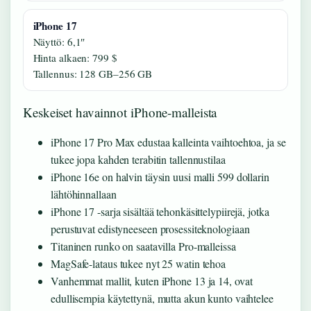
iPhone 17
Näyttö: 6,1″
Hinta alkaen: 799 $
Tallennus: 128 GB–256 GB
Keskeiset havainnot iPhone-malleista
iPhone 17 Pro Max edustaa kalleinta vaihtoehtoa, ja se
tukee jopa kahden terabitin tallennustilaa
iPhone 16e on halvin täysin uusi malli 599 dollarin
lähtöhinnallaan
iPhone 17 -sarja sisältää tehonkäsittelypiirejä, jotka
perustuvat edistyneeseen prosessiteknologiaan
Titaninen runko on saatavilla Pro-malleissa
MagSafe-lataus tukee nyt 25 watin tehoa
Vanhemmat mallit, kuten iPhone 13 ja 14, ovat
edullisempia käytettynä, mutta akun kunto vaihtelee