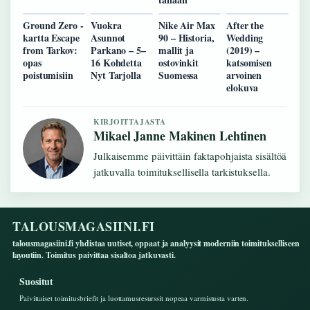
Ground Zero -
Vuokra
Nike Air Max
After the
kartta Escape
Asunnot
90 – Historia,
Wedding
from Tarkov:
Parkano – 5–
mallit ja
(2019) –
opas
16 Kohdetta
ostovinkit
katsomisen
poistumisiin
Nyt Tarjolla
Suomessa
arvoinen
elokuva
KIRJOITTAJASTA
Mikael Janne Makinen Lehtinen
Julkaisemme päivittäin faktapohjaista sisältöä
jatkuvalla toimituksellisella tarkistuksella.
TALOUSMAGASIINI.FI
talousmagasiini.fi yhdistaa uutiset, oppaat ja analyysit moderniin toimitukselliseen
layoutiin. Toimitus paivittaa sisaltoa jatkuvasti.
Suositut
Paivittaiset toimitusbriefit ja luottamusresurssit nopeaa varmistusta varten.