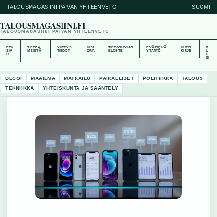
TALOUSMAGASIINI PAIVAN YHTEENVETO
SUOMI
TALOUSMAGASIINI.FI
TALOUSMAGASIINI PAIVAN YHTEENVETO
ETU
TIETOA
YHTEYS
HIST
TIETOSUOJAS
EVÄSTEKÄ
UUTIS
B
SIV
MEISTÄ
TIEDOT
ORIA
ELOSTE
YTÄNTÖ
KIRJE
L
U
O
GI
BLOGI
MAAILMA
MATKAILU
PAIKALLISET
POLITIIKKA
TALOUS
TEKNIIKKA
YHTEISKUNTA JA SÄÄNTELY