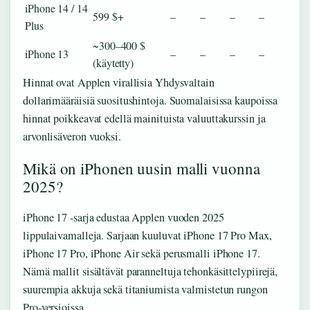
iPhone 14 / 14
599 $+
–
–
–
–
Plus
~300–400 $
iPhone 13
–
–
–
–
(käytetty)
Hinnat ovat Applen virallisia Yhdysvaltain
dollarimääräisiä suositushintoja. Suomalaisissa kaupoissa
hinnat poikkeavat edellä mainituista valuuttakurssin ja
arvonlisäveron vuoksi.
Mikä on iPhonen uusin malli vuonna
2025?
iPhone 17 -sarja edustaa Applen vuoden 2025
lippulaivamalleja. Sarjaan kuuluvat iPhone 17 Pro Max,
iPhone 17 Pro, iPhone Air sekä perusmalli iPhone 17.
Nämä mallit sisältävät paranneltuja tehonkäsittelypiirejä,
suurempia akkuja sekä titaniumista valmistetun rungon
Pro-versioissa.