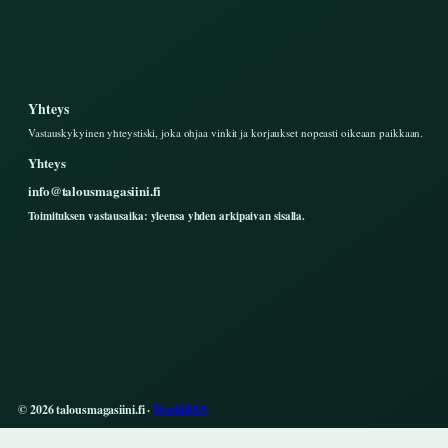
Yhteys
Vastauskykyinen yhteystiski, joka ohjaa vinkit ja korjaukset nopeasti oikeaan paikkaan.
Yhteys
info@talousmagasiini.fi
Toimituksen vastausaika: yleensa yhden arkipaivan sisalla.
© 2026 talousmagasiini.fi ·
WorldRSS