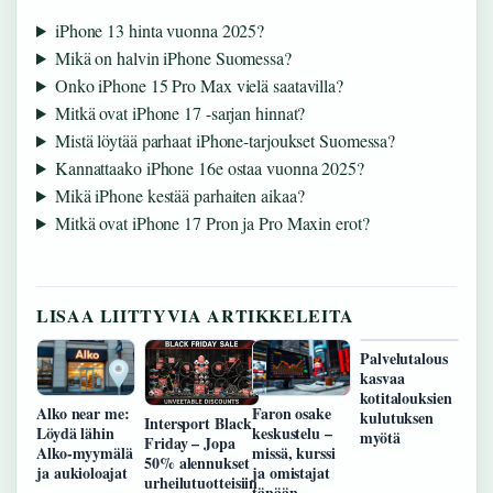
iPhone 13 hinta vuonna 2025?
Mikä on halvin iPhone Suomessa?
Onko iPhone 15 Pro Max vielä saatavilla?
Mitkä ovat iPhone 17 -sarjan hinnat?
Mistä löytää parhaat iPhone-tarjoukset Suomessa?
Kannattaako iPhone 16e ostaa vuonna 2025?
Mikä iPhone kestää parhaiten aikaa?
Mitkä ovat iPhone 17 Pron ja Pro Maxin erot?
LISAA LIITTYVIA ARTIKKELEITA
Palvelutalous
kasvaa
kotitalouksien
Alko near me:
Faron osake
kulutuksen
Intersport Black
Löydä lähin
keskustelu –
myötä
Friday – Jopa
Alko-myymälä
missä, kurssi
50% alennukset
ja aukioloajat
ja omistajat
urheilutuotteisiin
tänään