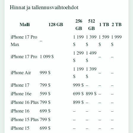
Hinnat ja tallennusvaihtoehdot
256
512
Malli
128 GB
1 TB
2 TB
GB
GB
iPhone 17 Pro
1 199
1 399
1 599
1 999
–
Max
$
$
$
$
1 299
1 499
iPhone 17 Pro
1 099 $
–
–
$
$
1 199
1 399
iPhone Air
999 $
–
–
$
$
iPhone 17
799 $
999 $
–
–
–
iPhone 16e
599 $
699 $
899 $
–
–
iPhone 16 Plus
799 $
899 $
–
–
–
iPhone 16
699 $
–
–
–
–
iPhone 15 Plus
799 $
–
–
–
–
iPhone 15
699 $
–
–
–
–