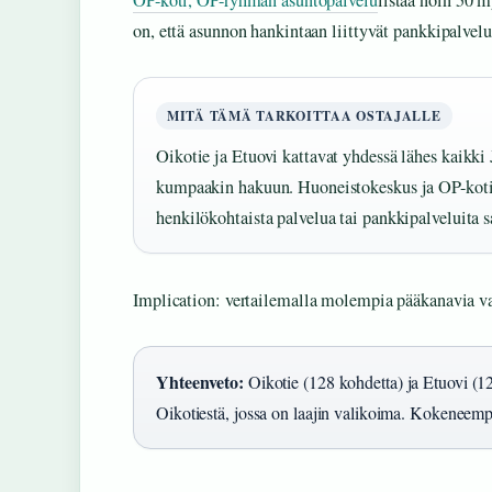
OP-koti, OP-ryhmän asuntopalvelu
listaa noin 50 
on, että asunnon hankintaan liittyvät pankkipalvelu
MITÄ TÄMÄ TARKOITTAA OSTAJALLE
Oikotie ja Etuovi kattavat yhdessä lähes kaikk
kumpaakin hakuun. Huoneistokeskus ja OP-koti 
henkilökohtaista palvelua tai pankkipalveluita 
Implication: vertailemalla molempia pääkanavia va
Yhteenveto:
Oikotie (128 kohdetta) ja Etuovi (12
Oikotiestä, jossa on laajin valikoima. Kokeneemp