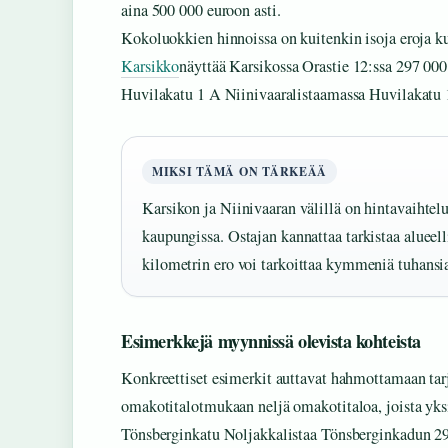
aina 500 000 euroon asti.
Kokoluokkien hinnoissa on kuitenkin isoja eroja k
Karsikko
näyttää Karsikossa Orastie 12:ssa 297 000
Huvilakatu 1 A Niinivaaralistaamassa Huvilakatu 1
MIKSI TÄMÄ ON TÄRKEÄÄ
Karsikon ja Niinivaaran välillä on hintavaihtel
kaupungissa. Ostajan kannattaa tarkistaa alueelli
kilometrin ero voi tarkoittaa kymmeniä tuhansia
Esimerkkejä myynnissä olevista kohteista
Konkreettiset esimerkit auttavat hahmottamaan tar
omakotitalotmukaan neljä omakotitaloa, joista yksi
Tönsberginkatu Noljakkalistaa Tönsberginkadun 29