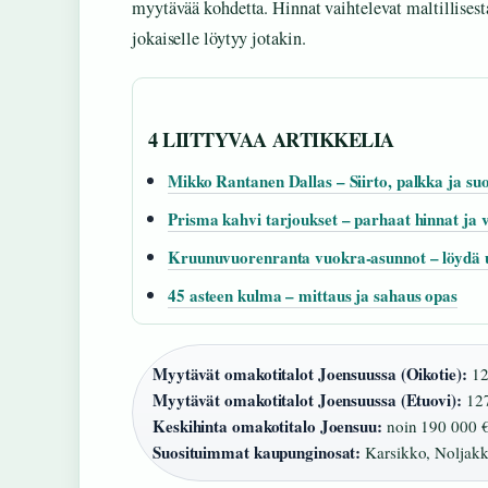
myytävää kohdetta. Hinnat vaihtelevat maltillises
jokaiselle löytyy jotakin.
4 LIITTYVAA ARTIKKELIA
Mikko Rantanen Dallas – Siirto, palkka ja suo
Prisma kahvi tarjoukset – parhaat hinnat ja v
Kruunuvuorenranta vuokra-asunnot – löydä u
45 asteen kulma – mittaus ja sahaus opas
Myytävät omakotitalot Joensuussa (Oikotie):
12
Myytävät omakotitalot Joensuussa (Etuovi):
127
Keskihinta omakotitalo Joensuu:
noin 190 000 €
Suosituimmat kaupunginosat:
Karsikko, Noljakk