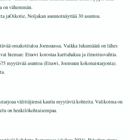
oja on vähemmän.
tta jaOikotie, Noljakan asunnotnäyttää 30 asuntoa.
ytävää omakotitaloa Joensuussa. Vaikka lukumäärä on lähes
vat hieman: Etuovi korostaa karttahakua ja ilmoitusvahtia.
675 myytävää asuntoa (Etuovi, Joensuun kokonaistarjonta).
ta.
oa
tarjoaa välittäjiensä kautta myytäviä kohteita. Valikoima on
velu on henkilökohtaisempaa.