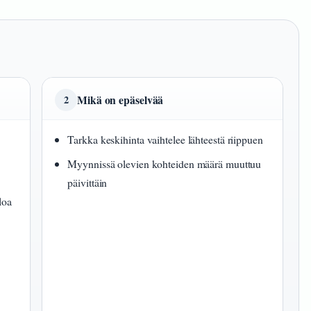
Mikä on epäselvää
2
Tarkka keskihinta vaihtelee lähteestä riippuen
Myynnissä olevien kohteiden määrä muuttuu
päivittäin
loa