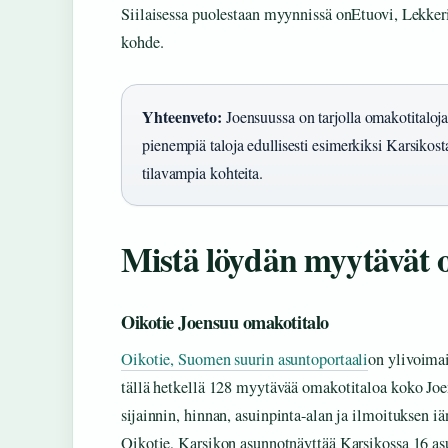
Siilaisessa puolestaan myynnissä onEtuovi, Lekker
kohde.
Yhteenveto:
Joensuussa on tarjolla omakotitaloj
pienempiä taloja edullisesti esimerkiksi Karsikost
tilavampia kohteita.
Mistä löydän myytävät 
Oikotie Joensuu omakotitalo
Oikotie, Suomen suurin asuntoportaali
on ylivoimai
tällä hetkellä 128 myytävää omakotitaloa koko Joen
sijainnin, hinnan, asuinpinta-alan ja ilmoituksen iä
Oikotie, Karsikon asunnotnäyttää Karsikossa 16 asu