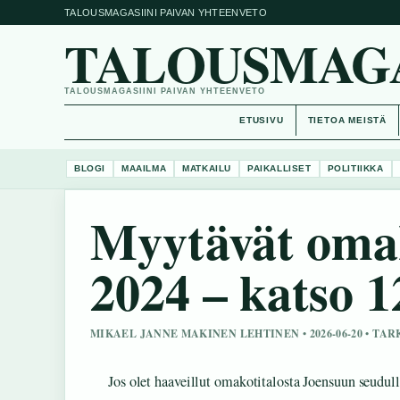
TALOUSMAGASIINI PAIVAN YHTEENVETO
TALOUSMAGAS
TALOUSMAGASIINI PAIVAN YHTEENVETO
ETUSIVU
TIETOA MEISTÄ
BLOGI
MAAILMA
MATKAILU
PAIKALLISET
POLITIIKKA
Myytävät omak
2024 – katso 1
MIKAEL JANNE MAKINEN LEHTINEN • 2026-06-20 • TA
Jos olet haaveillut omakotitalosta Joensuun seudulla