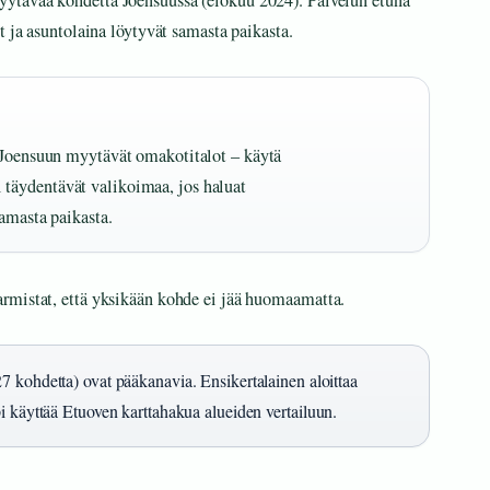
myytävää kohdetta Joensuussa (elokuu 2024). Palvelun etuna
t ja asuntolaina löytyvät samasta paikasta.
i Joensuun myytävät omakotitalot – käytä
täydentävät valikoimaa, jos haluat
samasta paikasta.
rmistat, että yksikään kohde ei jää huomaamatta.
7 kohdetta) ovat pääkanavia. Ensikertalainen aloittaa
i käyttää Etuoven karttahakua alueiden vertailuun.