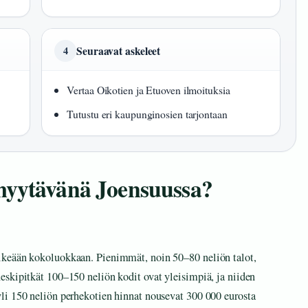
Seuraavat askeleet
4
Vertaa Oikotien ja Etuoven ilmoituksia
Tutustu eri kaupunginosien tarjontaan
myytävänä Joensuussa?
lkeään kokoluokkaan. Pienimmät, noin 50–80 neliön talot,
skipitkät 100–150 neliön kodit ovat yleisimpiä, ja niiden
li 150 neliön perhekotien hinnat nousevat 300 000 eurosta