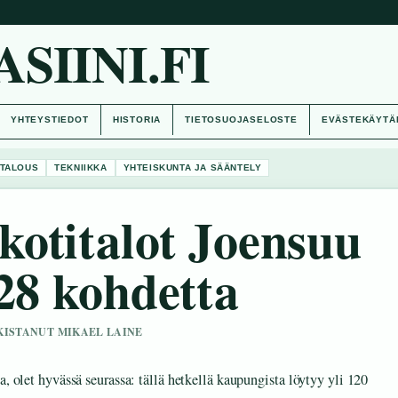
IINI.FI
YHTEYSTIEDOT
HISTORIA
TIETOSUOJASELOSTE
EVÄSTEKÄYTÄ
TALOUS
TEKNIIKKA
YHTEISKUNTA JA SÄÄNTELY
otitalot Joensuu
28 kohdetta
RKISTANUT MIKAEL LAINE
, olet hyvässä seurassa: tällä hetkellä kaupungista löytyy yli 120