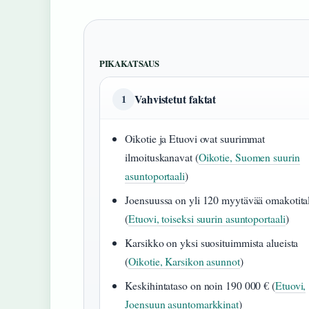
PIKAKATSAUS
Vahvistetut faktat
1
Oikotie ja Etuovi ovat suurimmat
ilmoituskanavat (
Oikotie, Suomen suurin
asuntoportaali
)
Joensuussa on yli 120 myytävää omakotita
(
Etuovi, toiseksi suurin asuntoportaali
)
Karsikko on yksi suosituimmista alueista
(
Oikotie, Karsikon asunnot
)
Keskihintataso on noin 190 000 € (
Etuovi,
Joensuun asuntomarkkinat
)