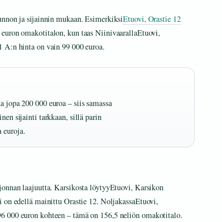
unnon ja sijainnin mukaan. Esimerkiksi
Etuovi, Orastie 12
 euron omakotitalon, kun taas NiinivaarallaEtuovi,
 A:n hinta on vain 99 000 euroa.
ua jopa 200 000 euroa – siis samassa
nen sijainti tarkkaan, sillä parin
 euroja.
jonnan laajuutta. Karsikosta löytyyEtuovi, Karsikon
 on edellä mainittu Orastie 12. NoljakassaEtuovi,
6 000 euron kohteen – tämä on 156,5 neliön omakotitalo.