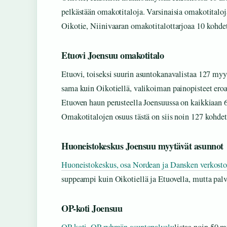
pelkästään omakotitaloja. Varsinaisia omakotital
Oikotie, Niinivaaran omakotitalottarjoaa 10 kohde
Etuovi Joensuu omakotitalo
Etuovi, toiseksi suurin asuntokanavalistaa 127 my
sama kuin Oikotiellä, valikoiman painopisteet eroa
Etuoven haun perusteella Joensuussa on kaikkiaan 
Omakotitalojen osuus tästä on siis noin 127 kohdet
Huoneistokeskus Joensuu myytävät asunnot
Huoneistokeskus, osa Nordean ja Dansken verkost
suppeampi kuin Oikotiellä ja Etuovella, mutta pal
OP-koti Joensuu