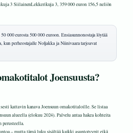
ikuja 3 SiilainenLekkerikuja 3, 359 000 euron 156,5 neliön
a 50 000 eurosta 500 000 euroon. Ensiasunnonostaja löytää
a, kun perheostajalle Noljakka ja Niinivaara tarjoavat
omakotitalot Joensuusta?
sesti kattavin kanava Joensuun omakotitaloille. Se listaa
suun alueella (elokuu 2024). Palvelu antaa hakea kohteita
n perusteella.
ntoa – mutta tämä luku sisältää kaikki asuntotyypit eikä