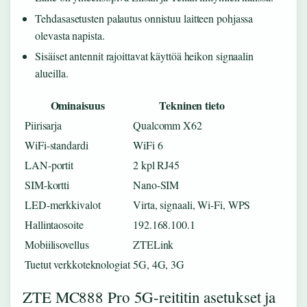
Tehdasasetusten palautus onnistuu laitteen pohjassa
olevasta napista.
Sisäiset antennit rajoittavat käyttöä heikon signaalin
alueilla.
Ominaisuus
Tekninen tieto
Piirisarja
Qualcomm X62
WiFi-standardi
WiFi 6
LAN-portit
2 kpl RJ45
SIM-kortti
Nano-SIM
LED-merkkivalot
Virta, signaali, Wi-Fi, WPS
Hallintaosoite
192.168.100.1
Mobiilisovellus
ZTELink
Tuetut verkkoteknologiat
5G, 4G, 3G
ZTE MC888 Pro 5G-reititin asetukset ja