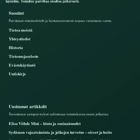
layoutiin. Toimitus paivittaa sisaltoa jatkuvasti.
Suositut
Paivittaiset toimitusbriefit ja luottamusresurssit nopeaa varmistusta varten.
Tietoa meistä
Yhteystiedot
Historia
Tietosuojaseloste
Evästekäytäntö
Uutiskirje
Uusimmat artikkelit
Tuoreimmat uutispaivitykset tarkistetaan toimituksessa ennen julkaisua.
Elisa Viihde Mini – hinta ja ominaisuudet
Sydämen vajaatoiminta ja jalkojen turvotus – oireet ja hoito