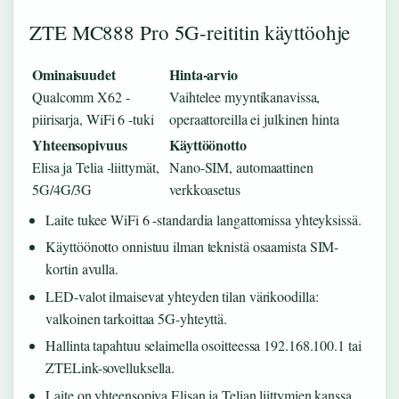
ZTE MC888 Pro 5G-reititin käyttöohje
Ominaisuudet
Hinta-arvio
Qualcomm X62 -
Vaihtelee myyntikanavissa,
piirisarja, WiFi 6 -tuki
operaattoreilla ei julkinen hinta
Yhteensopivuus
Käyttöönotto
Elisa ja Telia -liittymät,
Nano-SIM, automaattinen
5G/4G/3G
verkkoasetus
Laite tukee WiFi 6 -standardia langattomissa yhteyksissä.
Käyttöönotto onnistuu ilman teknistä osaamista SIM-
kortin avulla.
LED-valot ilmaisevat yhteyden tilan värikoodilla:
valkoinen tarkoittaa 5G-yhteyttä.
Hallinta tapahtuu selaimella osoitteessa 192.168.100.1 tai
ZTELink-sovelluksella.
Laite on yhteensopiva Elisan ja Telian liittymien kanssa.