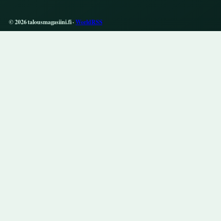
© 2026 talousmagasiini.fi ·
WorldRSS