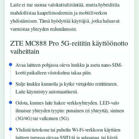
Laite ei tue suoraa valokuituliitäntää, mutta hybriditila
mahdollistaa kaapelimodeemin ja mobiiliverkon
yhdistämisen. Tämä hyödyttää käyttäjiä, jotka haluavat
varmistaa yhteyden redundanssin.
ZTE MC888 Pro 5G-reititin käyttöönotto
vaiheittain
Avaa laitteen pohjassa oleva luukku ja aseta nano-SIM-
kortti paikalleen viistokulma takaa päin.
Sulje luukku kunnolla ja kytke virtajohto reitittimeen.
Laite käynnistyy automaattisesti.
Odota, kunnes laite hakee verkkoyhteyden. LED-valo
ilmaisee yhteyden tyypin: punainen (ei yhteyttä), sininen
(3G/4G) tai valkoinen (5G).
Yhdistä tietokone tai puhelin Wi-Fi-verkkoon käyttäen
laitteen tarrassa olevaa SSID:tä ja salasanaa, tai käytä