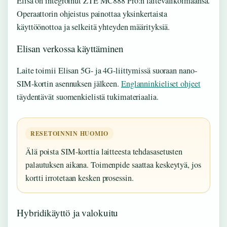
Elisa on integroinut ZTE MC888 Pro:n laitevalikoimaansa.
Operaattorin ohjeistus painottaa yksinkertaista
käyttöönottoa ja selkeitä yhteyden määrityksiä.
Elisan verkossa käyttäminen
Laite toimii Elisan 5G- ja 4G-liittymissä suoraan nano-
SIM-kortin asennuksen jälkeen.
Englanninkieliset ohjeet
täydentävät suomenkielistä tukimateriaalia.
RESETOINNIN HUOMIO
Älä poista SIM-korttia laitteesta tehdasasetusten
palautuksen aikana. Toimenpide saattaa keskeytyä, jos
kortti irrotetaan kesken prosessin.
Hybridikäyttö ja valokuitu