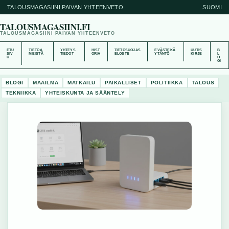
TALOUSMAGASIINI PAIVAN YHTEENVETO
SUOMI
TALOUSMAGASIINI.FI
TALOUSMAGASIINI PAIVAN YHTEENVETO
ETU
TIETOA
YHTEYS
HIST
TIETOSUOJAS
EVÄSTEKÄ
UUTIS
B
SIV
MEISTÄ
TIEDOT
ORIA
ELOSTE
YTÄNTÖ
KIRJE
L
U
O
GI
BLOGI
MAAILMA
MATKAILU
PAIKALLISET
POLITIIKKA
TALOUS
TEKNIIKKA
YHTEISKUNTA JA SÄÄNTELY