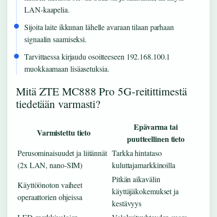
LAN-kaapelia.
Sijoita laite ikkunan lähelle avaraan tilaan parhaan
signaalin saamiseksi.
Tarvittaessa kirjaudu osoitteeseen 192.168.100.1
muokkaamaan lisäasetuksia.
Mitä ZTE MC888 Pro 5G-reitittimestä
tiedetään varmasti?
Epävarma tai
Varmistettu tieto
puutteellinen tieto
Perusominaisuudet ja liitännät
Tarkka hintataso
(2x LAN, nano-SIM)
kuluttajamarkkinoilla
Pitkän aikavälin
Käyttöönoton vaiheet
käyttäjäkokemukset ja
operaattorien ohjeissa
kestävyys