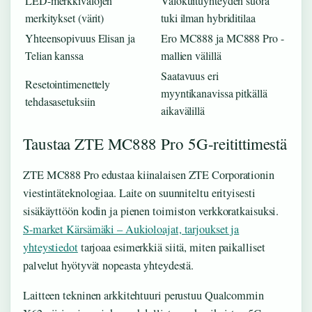
LED-merkkivalojen
Valokuituyhteyden suora
merkitykset (värit)
tuki ilman hybriditilaa
Yhteensopivuus Elisan ja
Ero MC888 ja MC888 Pro -
Telian kanssa
mallien välillä
Saatavuus eri
Resetointimenettely
myyntikanavissa pitkällä
tehdasasetuksiin
aikavälillä
Taustaa ZTE MC888 Pro 5G-reitittimestä
ZTE MC888 Pro edustaa kiinalaisen ZTE Corporationin
viestintäteknologiaa. Laite on suunniteltu erityisesti
sisäkäyttöön kodin ja pienen toimiston verkkoratkaisuksi.
S-market Kärsämäki – Aukioloajat, tarjoukset ja
yhteystiedot
tarjoaa esimerkkiä siitä, miten paikalliset
palvelut hyötyvät nopeasta yhteydestä.
Laitteen tekninen arkkitehtuuri perustuu Qualcommin