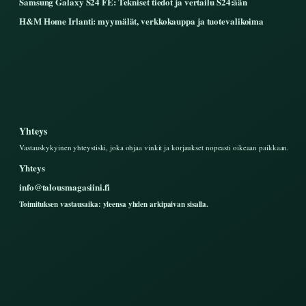
Samsung Galaxy S24 FE: Tekniset tiedot ja vertailu S24:ään
H&M Home Irlanti: myymälät, verkkokauppa ja tuotevalikoima
Yhteys
Vastauskykyinen yhteystiski, joka ohjaa vinkit ja korjaukset nopeasti oikeaan paikkaan.
Yhteys
info@talousmagasiini.fi
Toimituksen vastausaika: yleensa yhden arkipaivan sisalla.