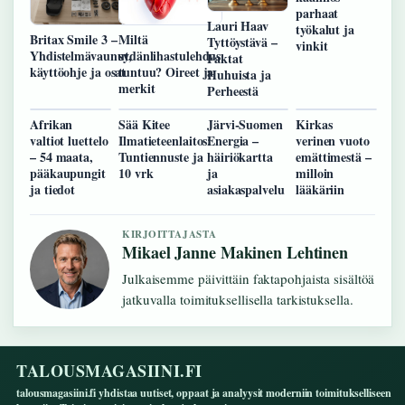
parhaat
Lauri Haav
työkalut ja
Miltä
Britax Smile 3 –
Tyttöystävä –
vinkit
sydänlihastulehdus
Yhdistelmävaunut,
Faktat
tuntuu? Oireet ja
käyttöohje ja osat
Huhuista ja
merkit
Perheestä
Afrikan
Sää Kitee
Järvi-Suomen
Kirkas
valtiot luettelo
Ilmatieteenlaitos:
Energia –
verinen vuoto
– 54 maata,
Tuntiennuste ja
häiriökartta
emättimestä –
pääkaupungit
10 vrk
ja
milloin
ja tiedot
asiakaspalvelu
lääkäriin
KIRJOITTAJASTA
Mikael Janne Makinen Lehtinen
Julkaisemme päivittäin faktapohjaista sisältöä
jatkuvalla toimituksellisella tarkistuksella.
TALOUSMAGASIINI.FI
talousmagasiini.fi yhdistaa uutiset, oppaat ja analyysit moderniin toimitukselliseen