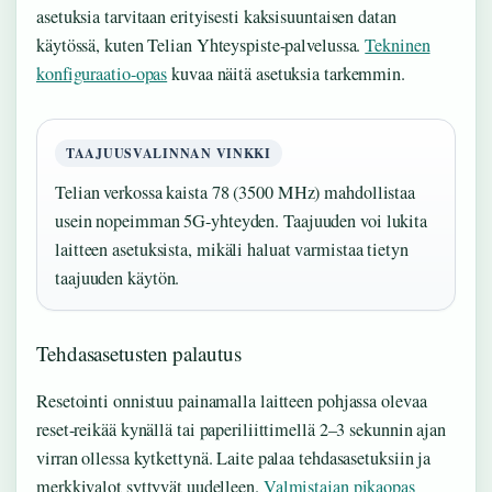
asetuksia tarvitaan erityisesti kaksisuuntaisen datan
käytössä, kuten Telian Yhteyspiste-palvelussa.
Tekninen
konfiguraatio-opas
kuvaa näitä asetuksia tarkemmin.
TAAJUUSVALINNAN VINKKI
Telian verkossa kaista 78 (3500 MHz) mahdollistaa
usein nopeimman 5G-yhteyden. Taajuuden voi lukita
laitteen asetuksista, mikäli haluat varmistaa tietyn
taajuuden käytön.
Tehdasasetusten palautus
Resetointi onnistuu painamalla laitteen pohjassa olevaa
reset-reikää kynällä tai paperiliittimellä 2–3 sekunnin ajan
virran ollessa kytkettynä. Laite palaa tehdasasetuksiin ja
merkkivalot syttyvät uudelleen.
Valmistajan pikaopas