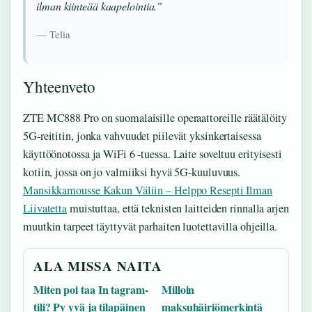
ilman kiinteää kaapelointia.”
— Telia
Yhteenveto
ZTE MC888 Pro on suomalaisille operaattoreille räätälöity
5G-reititin, jonka vahvuudet piilevät yksinkertaisessa
käyttöönotossa ja WiFi 6 -tuessa. Laite soveltuu erityisesti
kotiin, jossa on jo valmiiksi hyvä 5G-kuuluvuus.
Mansikkamousse Kakun Väliin – Helppo Resepti Ilman
Liivatetta
muistuttaa, että teknisten laitteiden rinnalla arjen
muutkin tarpeet täyttyvät parhaiten luotettavilla ohjeilla.
ALA MISSA NAITA
Miten poi taa In tagram-
Milloin
tili? Py yvä ja tilapäinen
maksuhäiriömerkintä