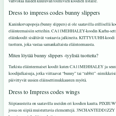
vahvistaa näiden kuuluvan toimivien koodien listalle.
Dress to impress codes bunny slippers
Kaninkorvapopoja (bunny slippers) ei ole saatavilla erillisellä koo
eläinteemaisiin setteihin. CA11MEHHALEY-koodin Karhu-setti
eläinkoodit sisältävät vastaavia jalkineita. KITTYUUHH-koodi 
tuotteen, joka vastaa samankaltaista eläinteemausta.
Miten löytää bunny slippers -tyylisiä tuotteita?
Tarkista eläinteemaiset koodit kuten CA11MEHHALEY ja seuraa
koodijulkaisuja, jotka viittaavat “bunny” tai “rabbit” -nimikkeis
päivittyvät uusien eläinsettimukkausten myötä.
Dress to Impress codes wings
Siipiasusteita on saatavilla useiden eri koodien kautta. PIXIIU
jossa on siipiä muistuttavia elementtejä. 3NCHANTEDD1ZZY tu