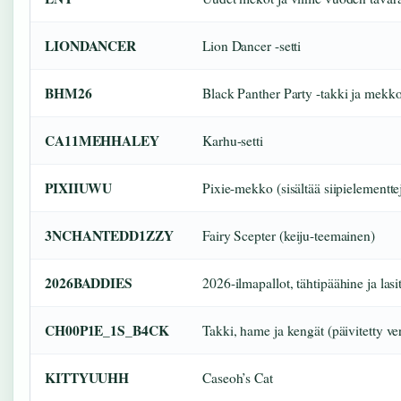
LIONDANCER
Lion Dancer -setti
BHM26
Black Panther Party -takki ja mekk
CA11MEHHALEY
Karhu-setti
PIXIIUWU
Pixie-mekko (sisältää siipielementte
3NCHANTEDD1ZZY
Fairy Scepter (keiju-teemainen)
2026BADDIES
2026-ilmapallot, tähtipäähine ja lasi
CH00P1E_1S_B4CK
Takki, hame ja kengät (päivitetty ve
KITTYUUHH
Caseoh’s Cat