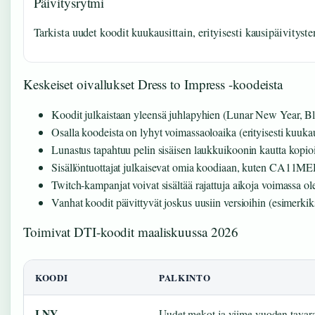
Päivitysrytmi
Tarkista uudet koodit kuukausittain, erityisesti kausipäivityst
Keskeiset oivallukset Dress to Impress -koodeista
Koodit julkaistaan yleensä juhlapyhien (Lunar New Year, B
Osalla koodeista on lyhyt voimassaoloaika (erityisesti kuuk
Lunastus tapahtuu pelin sisäisen laukkuikoonin kautta kopio
Sisällöntuottajat julkaisevat omia koodiaan, kuten C
Twitch-kampanjat voivat sisältää rajattuja aikoja voimassa ol
Vanhat koodit päivittyvät joskus uusiin versioihin (esim
Toimivat DTI-koodit maaliskuussa 2026
KOODI
PALKINTO
LNY
Uudet mekot ja viime vuoden tavar