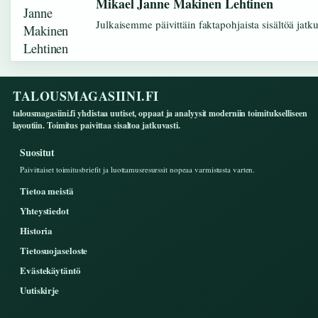
Mikael Janne Makinen Lehtinen
Julkaisemme päivittäin faktapohjaista sisältöä jatkuv
TALOUSMAGASIINI.FI
talousmagasiini.fi yhdistaa uutiset, oppaat ja analyysit moderniin toimitukselliseen
layoutiin. Toimitus paivittaa sisaltoa jatkuvasti.
Suositut
Paivittaiset toimitusbriefit ja luottamusresurssit nopeaa varmistusta varten.
Tietoa meistä
Yhteystiedot
Historia
Tietosuojaseloste
Evästekäytäntö
Uutiskirje