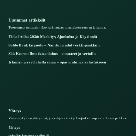
Uusimmat artikkelit
Tuoreimmat uutispaivitykset tarkistetaan toimituksessa ennen julkaisua.
Eid al-Adha 2026: Merkitys, Ajankohta ja Käytännöt
Saldo Bank kirjaudu – Näin kirjaudut verkkopankkiin
Sää Keuruu Ilmatieteenlaitos – ennusteet ja vertailu
Irlannin järvet lähellä sinua – opas uintiin ja kalastukseen
Yhteys
Vastauskykyinen yhteystiski, joka ohjaa vinkit ja korjaukset nopeasti oikeaan paikkaan.
Yhteys
info@talousmagasiini.fi