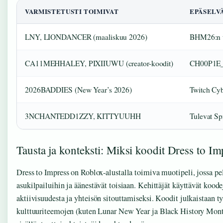
VARMISTETUSTI TOIMIVAT
EPÄSELV
LNY, LIONDANCER (maaliskuu 2026)
BHM26:n ta
CA11MEHHALEY, PIXIIUWU (creator-koodit)
CH00P1E_1S
2026BADDIES (New Year’s 2026)
Twitch Cyb
3NCHANTEDD1ZZY, KITTYUUHH
Tulevat Sp
Tausta ja konteksti: Miksi koodit Dress to Im
Dress to Impress on Roblox-alustalla toimiva muotipeli, jossa pel
asukilpailuihin ja äänestävät toisiaan. Kehittäjät käyttävät ko
aktiivisuudesta ja yhteisön sitouttamiseksi. Koodit julkaistaan ty
kulttuuriteemojen (kuten Lunar New Year ja Black History Mont