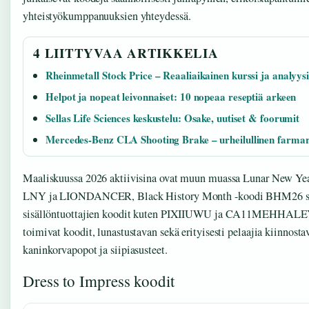
yhteistyökumppanuuksien yhteydessä.
4 LIITTYVAA ARTIKKELIA
Rheinmetall Stock Price – Reaaliaikainen kurssi ja analyys
Helpot ja nopeat leivonnaiset: 10 nopeaa reseptiä arkeen
Sellas Life Sciences keskustelu: Osake, uutiset & foorumit
Mercedes-Benz CLA Shooting Brake – urheilullinen farmar
Maaliskuussa 2026 aktiivisina ovat muun muassa Lunar New Yea
LNY ja LIONDANCER, Black History Month -koodi BHM26 se
sisällöntuottajien koodit kuten PIXIIUWU ja CA11MEHHALEY
toimivat koodit, lunastustavan sekä erityisesti pelaajia kiinnosta
kaninkorvapopot ja siipiasusteet.
Dress to Impress koodit