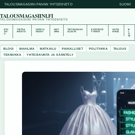
TALOUSMAGASIINI PAIVAN YHTEENVETO
SUOMI
TALOUSMAGASIINI.FI
TALOUSMAGASIINI PAIVAN YHTEENVETO
ETU
TIETOA
YHTEYS
HIST
TIETOSUOJAS
EVÄSTEKÄ
UUTIS
B
SIV
MEISTÄ
TIEDOT
ORIA
ELOSTE
YTÄNTÖ
KIRJE
L
U
O
GI
BLOGI
MAAILMA
MATKAILU
PAIKALLISET
POLITIIKKA
TALOUS
TEKNIIKKA
YHTEISKUNTA JA SÄÄNTELY