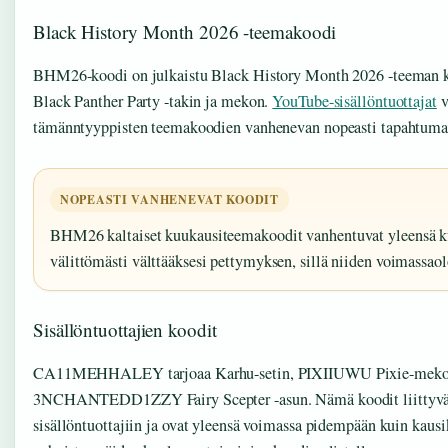
Black History Month 2026 -teemakoodi
BHM26-koodi on julkaistu Black History Month 2026 -teeman ku
Black Panther Party -takin ja mekon.
YouTube-sisällöntuottajat
v
tämänntyyppisten teemakoodien vanhenevan nopeasti tapahtuman
NOPEASTI VANHENEVAT KOODIT
BHM26 kaltaiset kuukausiteemakoodit vanhentuvat yleensä ku
välittömästi välttääksesi pettymyksen, sillä niiden voimassaolo
Sisällöntuottajien koodit
CA11MEHHALEY tarjoaa Karhu-setin, PIXIIUWU Pixie-meko
3NCHANTEDD1ZZY Fairy Scepter -asun. Nämä koodit liittyvät 
sisällöntuottajiin ja ovat yleensä voimassa pidempään kuin kaus