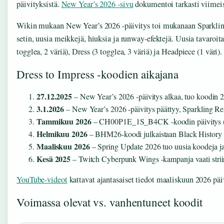
päivityksistä.
New Year’s 2026 -sivu
dokumentoi tarkasti viime
Wikin mukaan New Year’s 2026 -päivitys toi mukanaan Sparklin
setin, uusia meikkejä, hiuksia ja runway-efektejä. Uusia tavaroita
togglea, 2 väriä), Dress (3 togglea, 3 väriä) ja Headpiece (1 väri).
Dress to Impress -koodien aikajana
27.12.2025
– New Year’s 2026 -päivitys alkaa, tuo koodin
3.1.2026
– New Year’s 2026 -päivitys päättyy, Sparkling Res
Tammikuu 2026
– CH00P1E_1S_B4CK -koodin päivitys (suk
Helmikuu 2026
– BHM26-koodi julkaistaan Black History
Maaliskuu 2026
– Spring Update 2026 tuo uusia koodeja j
Kesä 2025
– Twitch Cyberpunk Wings -kampanja vaati strii
YouTube-videot
kattavat ajantasaiset tiedot maaliskuun 2026 päiv
Voimassa olevat vs. vanhentuneet koodit