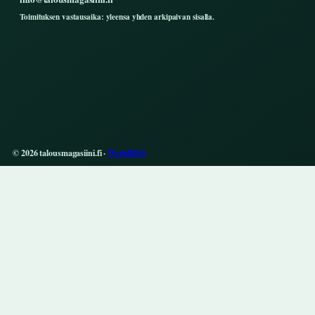
Toimituksen vastausaika: yleensa yhden arkipaivan sisalla.
© 2026 talousmagasiini.fi ·
WorldRSS