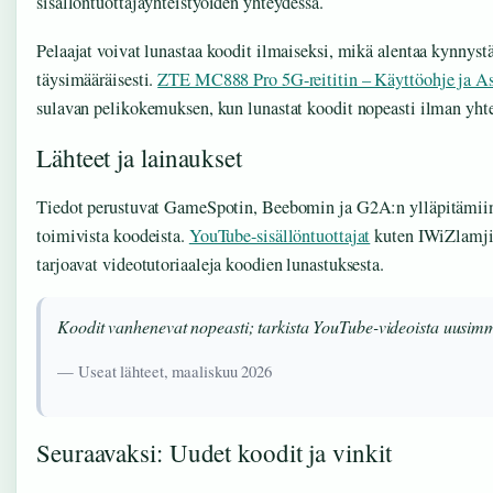
sisällöntuottajayhteistyöiden yhteydessä.
Pelaajat voivat lunastaa koodit ilmaiseksi, mikä alentaa kynnystä
täysimääräisesti.
ZTE MC888 Pro 5G-reititin – Käyttöohje ja As
sulavan pelikokemuksen, kun lunastat koodit nopeasti ilman yht
Lähteet ja lainaukset
Tiedot perustuvat GameSpotin, Beebomin ja G2A:n ylläpitämiin a
toimivista koodeista.
YouTube-sisällöntuottajat
kuten IWiZlam
tarjoavat videotutoriaaleja koodien lunastuksesta.
Koodit vanhenevat nopeasti; tarkista YouTube-videoista uusim
— Useat lähteet, maaliskuu 2026
Seuraavaksi: Uudet koodit ja vinkit