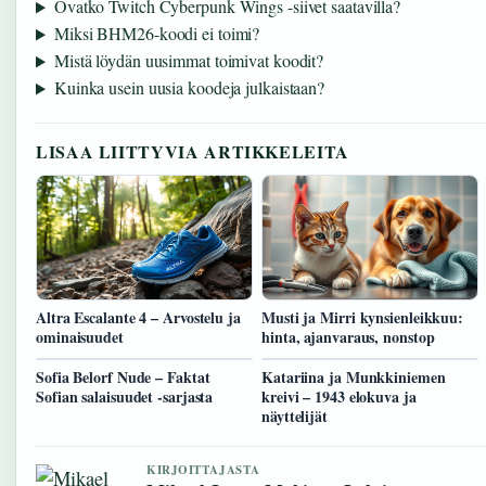
Ovatko Twitch Cyberpunk Wings -siivet saatavilla?
Miksi BHM26-koodi ei toimi?
Mistä löydän uusimmat toimivat koodit?
Kuinka usein uusia koodeja julkaistaan?
LISAA LIITTYVIA ARTIKKELEITA
Altra Escalante 4 – Arvostelu ja
Musti ja Mirri kynsienleikkuu:
ominaisuudet
hinta, ajanvaraus, nonstop
Sofia Belorf Nude – Faktat
Katariina ja Munkkiniemen
Sofian salaisuudet -sarjasta
kreivi – 1943 elokuva ja
näyttelijät
KIRJOITTAJASTA