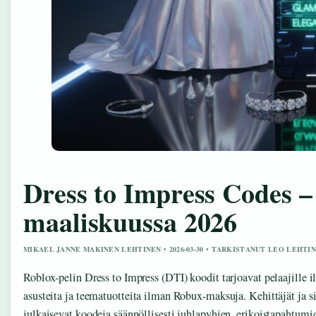
Dress to Impress Codes –
maaliskuussa 2026
MIKAEL JANNE MAKINEN LEHTINEN • 2026-03-30 • TARKISTANUT LEO LEHTI
Roblox-pelin Dress to Impress (DTI) koodit tarjoavat pelaajille il
asusteita ja teematuotteita ilman Robux-maksuja. Kehittäjät ja si
julkaisevat koodeja säännöllisesti juhlapyhien, erikoistapahtumi