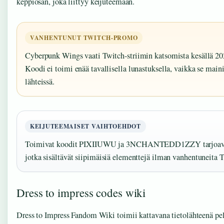
keppiosan, joka liittyy keijuteemaan.
VANHENTUNUT TWITCH-PROMO
Cyberpunk Wings vaati Twitch-striimin katsomista kesällä 202
Koodi ei toimi enää tavallisella lunastuksella, vaikka se main
lähteissä.
KEIJUTEEMAISET VAIHTOEHDOT
Toimivat koodit PIXIIUWU ja 3NCHANTEDD1ZZY tarjoavat k
jotka sisältävät siipimäisiä elementtejä ilman vanhentuneita 
Dress to impress codes wiki
Dress to Impress Fandom Wiki toimii kattavana tietolähteenä pel