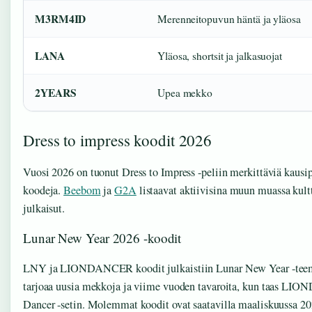
M3RM4ID
Merenneitopuvun häntä ja yläosa
LANA
Yläosa, shortsit ja jalkasuojat
2YEARS
Upea mekko
Dress to impress koodit 2026
Vuosi 2026 on tuonut Dress to Impress -peliin merkittäviä kausip
koodeja.
Beebom
ja
G2A
listaavat aktiivisina muun muassa kul
julkaisut.
Lunar New Year 2026 -koodit
LNY ja LIONDANCER koodit julkaistiin Lunar New Year -tee
tarjoaa uusia mekkoja ja viime vuoden tavaroita, kun taas LI
Dancer -setin. Molemmat koodit ovat saatavilla maaliskuussa 20