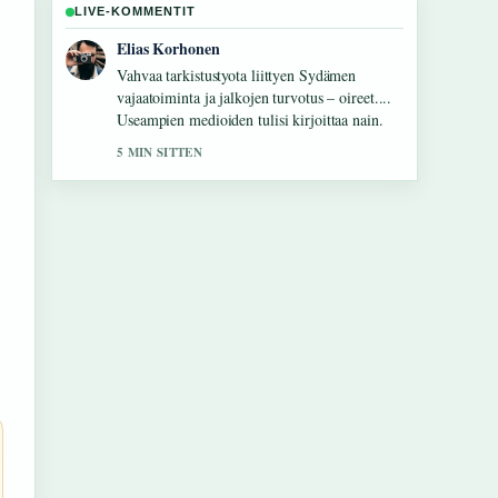
LIVE-KOMMENTIT
Noora Niemi
Hyva yhteenveto aiheesta Rauma vuokra-
asunnot: hakijan opas ja 226 ilmoitusta. Tama
on tahan mennessa selkein kooste tanaan.
7 MIN SITTEN