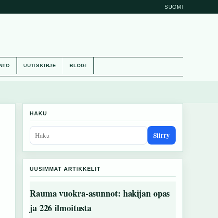
SUOMI
NTÖ
UUTISKIRJE
BLOGI
HAKU
Siirry
UUSIMMAT ARTIKKELIT
Rauma vuokra-asunnot: hakijan opas
ja 226 ilmoitusta