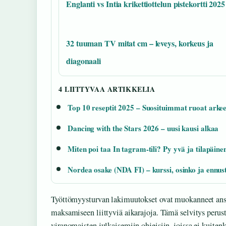
Englanti vs Intia krikettiottelun pistekortti 2025
32 tuuman TV mitat cm – leveys, korkeus ja
diagonaali
4 LIITTYVAA ARTIKKELIA
Top 10 reseptit 2025 – Suosituimmat ruoat arkee
Dancing with the Stars 2026 – uusi kausi alkaa
Miten poi taa In tagram-tili? Py yvä ja tilapäinen
Nordea osake (NDA FI) – kurssi, osinko ja ennus
Työttömyysturvan lakimuutokset ovat muokanneet ansi
maksamiseen liittyviä aikarajoja. Tämä selvitys perus
viranomaisten julkaisemiin ohjeisiin, joissa ei kuitenk