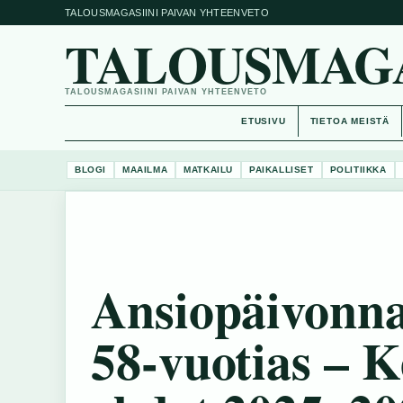
TALOUSMAGASIINI PAIVAN YHTEENVETO
TALOUSMAGAS
TALOUSMAGASIINI PAIVAN YHTEENVETO
ETUSIVU
TIETOA MEISTÄ
BLOGI
MAAILMA
MATKAILU
PAIKALLISET
POLITIIKKA
Ansiopäivonna
58-vuotias – K