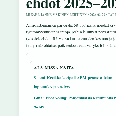
ehdot 2025–20
MIKAEL JANNE MAKINEN LEHTINEN • 2026-03-29 • TA
Ansiosidonnainen päiväraha 58-vuotiaalle noudattaa 
työttömyysturvan sääntöjä, joihin kuuluvat porrastett
työssäoloehdot. Ikä voi vaikuttaa etuuden kestoon ja jo
ikäryhmäkohtaiset poikkeukset vaativat yksilöllistä tar
ALA MISSA NAITA
Suomi–Kreikka koripallo: EM-pronssiottelun
lopputulos ja analyysi
Gina Tricot Young: Pohjoismaista katumuotia ty
9–14v