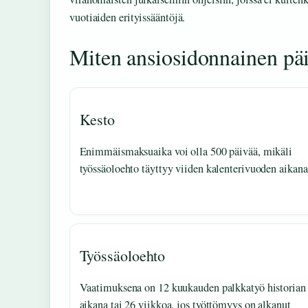
vuotiaiden erityissääntöjä.
Miten ansiosidonnainen pä
Kesto
Enimmäismaksuaika voi olla 500 päivää, mikäli
työssäoloehto täyttyy viiden kalenterivuoden aikana
Työssäoloehto
Vaatimuksena on 12 kuukauden palkkatyö historian
aikana tai 26 viikkoa, jos työttömyys on alkanut