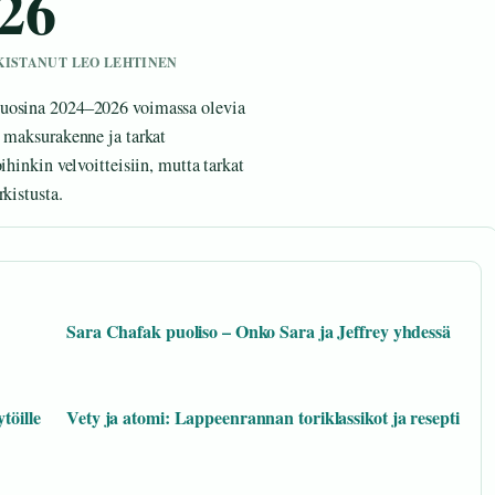
26
RKISTANUT LEO LEHTINEN
vuosina 2024–2026 voimassa olevia
u maksurakenne ja tarkat
ihinkin velvoitteisiin, mutta tarkat
kistusta.
Sara Chafak puoliso – Onko Sara ja Jeffrey yhdessä
töille
Vety ja atomi: Lappeenrannan toriklassikot ja resepti