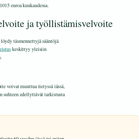
a 1015 euroa kuukaudessa.
voite ja työllistämisvelvoite
i löydy täsmennettyjä sääntöjä
eistus
keskittyy yleisiin
.
ite voivat muuttua tietyssä iässä,
n suhteen edellyttävät tarkistusta
elvoite 60 vuoden iässä tai miten