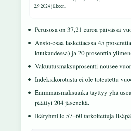
2.9.2024 jälkeen.
Perusosa on 37,21 euroa päivässä v
Ansio-osaa laskettaessa 45 prosentti
kuukaudessa) ja 20 prosenttia ylimene
Vakuutusmaksuprosentti nousee vuon
Indeksikorotusta ei ole toteutettu v
Enimmäismaksuaika täyttyy yhä usea
päättyi 204 jäseneltä.
Ikäryhmille 57–60 tarkoitettuja lisäpäi