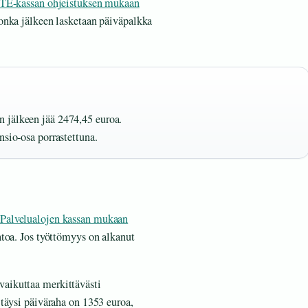
TE-kassan ohjeistuksen mukaan
onka jälkeen lasketaan päiväpalkka
 jälkeen jää 2474,45 euroa.
nsio-osa porrastettuna.
Palvelualojen kassan mukaan
toa. Jos työttömyys on alkanut
vaikuttaa merkittävästi
täysi päiväraha on 1353 euroa,