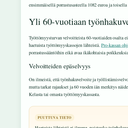
ensimmäisellä porrastusasteella 1082 euroa ja toisell
Yli 60-vuotiaan työnhakuvel
Työttömyysturvan velvoitteista 60-vuotiaiden osalta e
haetuista työttömyyskassojen lähteistä.
Pro-kassan ohj
porrastussääntöihin eikä avaa ikäkohtaisia poikkeuksia
Velvoitteiden epäselvyys
On ilmeistä, että työnhakuvelvoite ja työllistämisvelvo
mutta tarkat rajaukset ja 60 vuoden iän merkitys näide
Kelasta tai omasta työttömyyskassasta.
PUUTTUVA TIETO
Haetuista lähteistä ei ilmene, poistuuko työnhakuv