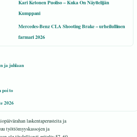
Kari Ketonen Puoliso – Kuka On Näyttelijän
Kumppani
Mercedes-Benz CLA Shooting Brake – urheilullinen
farmari 2026
n ja juhlaan
 poi to
te 2026
opäivärahan laskentaperusteita ja
tuu työttömyyskassojen ja
aan ole täydellisesti eritelty 57–60-