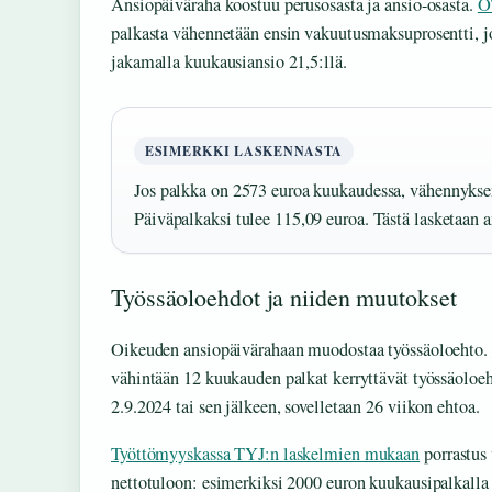
Ansiopäiväraha koostuu perusosasta ja ansio-osasta.
O
palkasta vähennetään ensin vakuutusmaksuprosentti, j
jakamalla kuukausiansio 21,5:llä.
ESIMERKKI LASKENNASTA
Jos palkka on 2573 euroa kuukaudessa, vähennyksen
Päiväpalkaksi tulee 115,09 euroa. Tästä lasketaan a
Työssäoloehdot ja niiden muutokset
Oikeuden ansiopäivärahaan muodostaa työssäoloehto.
vähintään 12 kuukauden palkat kerryttävät työssäoloeh
2.9.2024 tai sen jälkeen, sovelletaan 26 viikon ehtoa.
Työttömyyskassa TYJ:n laskelmien mukaan
porrastus 
nettotuloon: esimerkiksi 2000 euron kuukausipalkalla 