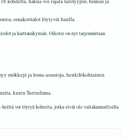
16 kohdetta, hakua voi rajata talotyypin, hinnan ja
ntoa, omakotitalot löytyvät haulla.
iedot ja karttanäkymän. Oikotie on nyt tarjonnaltaan
yy mökkejä ja loma-asuntoja, henkilökohtainen
hteita, kuten Turrinlinna.
– heiltä voi löytyä kohteita, jotka eivät ole valtakunnallisilla