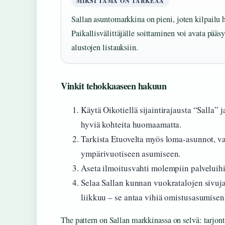
MIKSI TÄMÄ ON TÄRKEÄÄ
Sallan asuntomarkkina on pieni, joten kilpailu h
Paikallisvälittäjälle soittaminen voi avata pääs
alustojen listauksiin.
Vinkit tehokkaaseen hakuun
Käytä Oikotiellä sijaintirajausta “Salla” j
hyviä kohteita huomaamatta.
Tarkista Etuovelta myös loma-asunnot, vai
ympärivuotiseen asumiseen.
Aseta ilmoitusvahti molempiin palveluihi
Selaa Sallan kunnan vuokratalojen sivuj
liikkuu – se antaa vihiä omistusasumisen
The pattern on Sallan markkinassa on selvä: tarjont