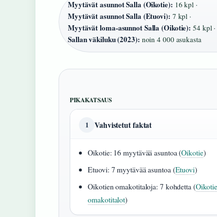
Myytävät asunnot Salla (Oikotie):
16 kpl ·
Myytävät asunnot Salla (Etuovi):
7 kpl ·
Myytävät loma-asunnot Salla (Oikotie):
54 kpl ·
Sallan väkiluku (2023):
noin 4 000 asukasta
PIKAKATSAUS
Vahvistetut faktat
1
Oikotie: 16 myytävää asuntoa (
Oikotie
)
Etuovi: 7 myytävää asuntoa (
Etuovi
)
Oikotien omakotitaloja: 7 kohdetta (
Oikotie
omakotitalot
)