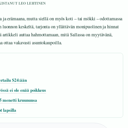
RKISTANUT LEO LEHTINEN
na ja erämaana, mutta siellä on myös koti – tai mökki – odottamassa
n luonnon keskeltä, tarjonta on yllättävän monipuolinen ja hinnat
mä artikkeli auttaa hahmottamaan, mitä Sallassa on myytävänä,
aa ottaa vakavasti asuntokaupoilla.
ertailu S24:ään
yössä ei ole enää poikkeus
5 menetti kruununsa
 lapsilla