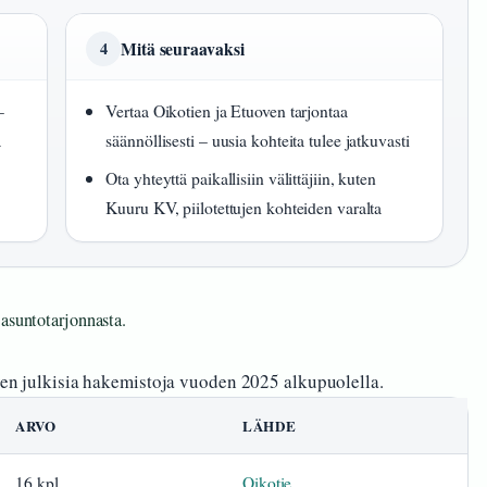
Mitä seuraavaksi
4
–
Vertaa Oikotien ja Etuoven tarjontaa
ä
säännöllisesti – uusia kohteita tulee jatkuvasti
Ota yhteyttä paikallisiin välittäjiin, kuten
Kuuru KV, piilotettujen kohteiden varalta
 asuntotarjonnasta.
ven julkisia hakemistoja vuoden 2025 alkupuolella.
ARVO
LÄHDE
16 kpl
Oikotie