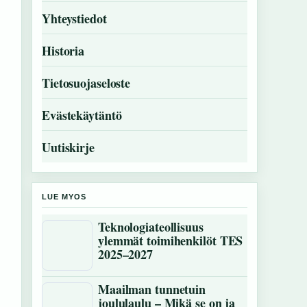
Yhteystiedot
Historia
Tietosuojaseloste
Evästekäytäntö
Uutiskirje
LUE MYOS
Teknologiateollisuus
ylemmät toimihenkilöt TES
2025–2027
Maailman tunnetuin
joululaulu – Mikä se on ja