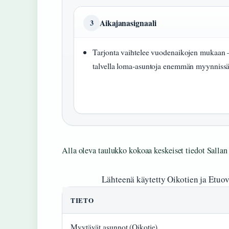
Aikajanasignaali
3
Tarjonta vaihtelee vuodenaikojen mukaan 
talvella loma-asuntoja enemmän myynniss
Alla oleva taulukko kokoaa keskeiset tiedot Sallan
Lähteenä käytetty Oikotien ja Etuo
TIETO
Myytävät asunnot (Oikotie)