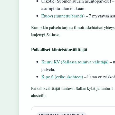
Oikotie (Suomen suurin asuntopalvelu) – 
asuinpinta-alan mukaan.
Etuovi (tunnettu brändi)
– 7 myytävää asu
Kumpikin palvelu tarjoaa ilmoituskohtaiset yhteyst
laajempi Sallassa.
Paikalliset kiinteistönvälittäjät
Kuuru KV (Sallassa toimiva välittäjä)
– m
palvelu.
Kipe.fi (erikoiskohteet)
– listaa erityisko
Paikallisvälittäjät tuntevat Sallan kylät ja tunturit 
alustoilla.