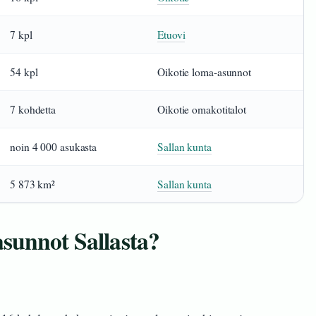
7 kpl
Etuovi
54 kpl
Oikotie loma-asunnot
7 kohdetta
Oikotie omakotitalot
noin 4 000 asukasta
Sallan kunta
5 873 km²
Sallan kunta
sunnot Sallasta?