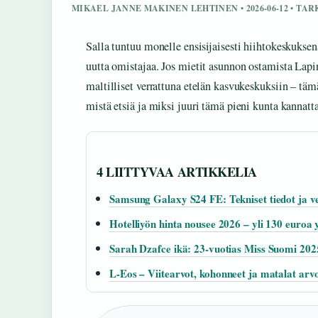
MIKAEL JANNE MAKINEN LEHTINEN • 2026-06-12 • TA
Salla tuntuu monelle ensisijaisesti hiihtokeskukse
uutta omistajaa. Jos mietit asunnon ostamista Lapi
maltilliset verrattuna etelän kasvukeskuksiin – tä
mistä etsiä ja miksi juuri tämä pieni kunta kannatt
4 LIITTYVAA ARTIKKELIA
Samsung Galaxy S24 FE: Tekniset tiedot ja v
Hotelliyön hinta nousee 2026 – yli 130 euroa 
Sarah Dzafce ikä: 23-vuotias Miss Suomi 202
L-Eos – Viitearvot, kohonneet ja matalat arvot