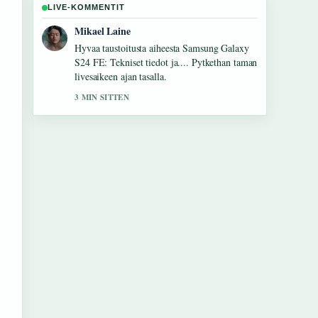
LIVE-KOMMENTIT
Ella Makinen
Raportointi H&#038;M Home Irlanti:
myymälät, verkkokauppa ja tuotevalikoima-
aiheesta tuntuu luotettavalta ja
helppolukuiselta.
5 MIN SITTEN