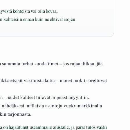
yvistä kohteista voi olla kovaa.
yn kohteisiin ennen kuin ne ehtivät isojen
a sammuta turhat suodattimet – jos rajaat liikaa, jää
kka etsisit vakituista kotia – monet mökit soveltuvat
n – uudet kohteet tulevat nopeasti myyntiin.
a nähdäksesi, millaisia asuntoja vuokramarkkinalla
kin tarjonnasta.
a on hajautunut useammalle alustalle, ja paras tulos vaatii