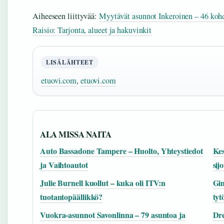
Aiheeseen liittyvää:
Myytävät asunnot Inkeroinen – 46 kohd
Raisio: Tarjonta, alueet ja hakuvinkit
LISÄLÄHTEET
etuovi.com
,
etuovi.com
ALA MISSA NAITA
Auto Bassadone Tampere – Huolto, Yhteystiedot
Kes
ja Vaihtoautot
sij
Julie Burnell kuollut – kuka oli ITV:n
Gin
tuotantopäällikkö?
tyt
Vuokra-asunnot Savonlinna – 79 asuntoa ja
Dre