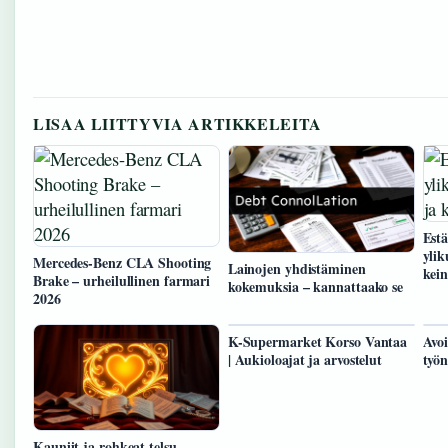
LISAA LIITTYVIA ARTIKKELEITA
Est
yli
Mercedes-Benz CLA Shooting
Lainojen yhdistäminen
kein
Brake – urheilullinen farmari
kokemuksia – kannattaako se
2026
K-Supermarket Korso Vantaa
Avoi
| Aukioloajat ja arvostelut
työ
Kauniit ja rohkeat telsu –