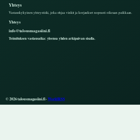
Yhteys
Vastauskykyinen yhteystiski, joka ohjaa vinkit ja korjaukset nopeasti oikeaan paikkaan.
Yhteys
info@talousmagasiini.fi
Toimituksen vastausaika: yleensa yhden arkipaivan sisalla.
© 2026 talousmagasiini.fi ·
WorldRSS