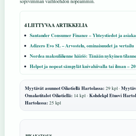
sopivimman vaihtoehdon nopeammin.
4 LIITTYVAA ARTIKKELIA
Santander Consumer Finance – Yhteystiedot ja asiaka
Adizero Evo SL – Arvostelu, ominaisuudet ja vertailu
Nordea maksuliikenne häiriö: Tänään nykyinen tilann
Helpot ja nopeat sämpylät kuivahiivalla tai ilman – 2
Myytävät asunnot Oikotiellä Hartolassa:
Myytävä
29 kpl ·
Omakotitalot Oikotiellä:
Kohdekpl Etuovi Hartol
14 kpl ·
Hartolassa:
25 kpl
PIKAKATSAUS