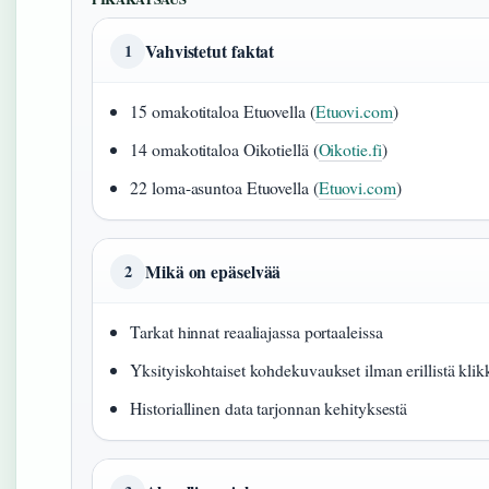
Vahvistetut faktat
1
15 omakotitaloa Etuovella (
Etuovi.com
)
14 omakotitaloa Oikotiellä (
Oikotie.fi
)
22 loma-asuntoa Etuovella (
Etuovi.com
)
Mikä on epäselvää
2
Tarkat hinnat reaaliajassa portaaleissa
Yksityiskohtaiset kohdekuvaukset ilman erillistä klik
Historiallinen data tarjonnan kehityksestä