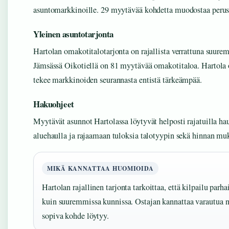
asuntomarkkinoille. 29 myytävää kohdetta muodostaa perust
Yleinen asuntotarjonta
Hartolan omakotitalotarjonta on rajallista verrattuna suurem
Jämsässä Oikotiellä on 81 myytävää omakotitaloa. Hartola o
tekee markkinoiden seurannasta entistä tärkeämpää.
Hakuohjeet
Myytävät asunnot Hartolassa löytyvät helposti rajatuilla ha
aluehaulla ja rajaamaan tuloksia talotyypin sekä hinnan mu
MIKÄ KANNATTAA HUOMIOIDA
Hartolan rajallinen tarjonta tarkoittaa, että kilpailu parh
kuin suuremmissa kunnissa. Ostajan kannattaa varautua 
sopiva kohde löytyy.