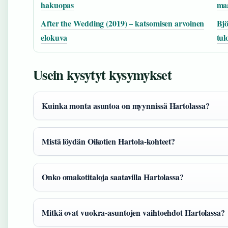
hakuopas
maa
After the Wedding (2019) – katsomisen arvoinen
Bjö
elokuva
tul
Usein kysytyt kysymykset
Kuinka monta asuntoa on myynnissä Hartolassa?
Mistä löydän Oikotien Hartola-kohteet?
Onko omakotitaloja saatavilla Hartolassa?
Mitkä ovat vuokra-asuntojen vaihtoehdot Hartolassa?