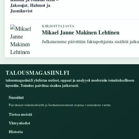
Jaksoajat, Hahmot ja
Juonikuviot
KIRJOITTAJASTA
Mikael Janne Makinen Lehtinen
Julkaisemme päivittäin faktapohjaista sisältöä jatkuv
TALOUSMAGASIINI.FI
talousmagasiini.fi yhdistaa uutiset, oppaat ja analyysit moderniin toimitukselliseen
layoutiin. Toimitus paivittaa sisaltoa jatkuvasti.
Suositut
Paivittaiset toimitusbriefit ja luottamusresurssit nopeaa varmistusta varten.
Tietoa meistä
Yhteystiedot
Historia