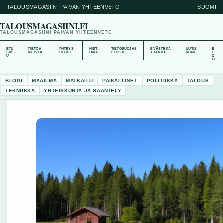
TALOUSMAGASIINI PAIVAN YHTEENVETO
SUOMI
TALOUSMAGASIINI.FI
TALOUSMAGASIINI PAIVAN YHTEENVETO
ETU
TIETOA
YHTEYS
HIST
TIETOSUOJAS
EVÄSTEKÄ
UUTIS
B
SIV
MEISTÄ
TIEDOT
ORIA
ELOSTE
YTÄNTÖ
KIRJE
L
U
O
GI
BLOGI
MAAILMA
MATKAILU
PAIKALLISET
POLITIIKKA
TALOUS
TEKNIIKKA
YHTEISKUNTA JA SÄÄNTELY