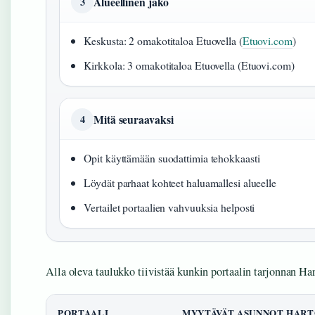
Alueellinen jako
3
Keskusta: 2 omakotitaloa Etuovella (
Etuovi.com
)
Kirkkola: 3 omakotitaloa Etuovella (Etuovi.com)
Mitä seuraavaksi
4
Opit käyttämään suodattimia tehokkaasti
Löydät parhaat kohteet haluamallesi alueelle
Vertailet portaalien vahvuuksia helposti
Alla oleva taulukko tiivistää kunkin portaalin tarjonnan Har
PORTAALI
MYYTÄVÄT ASUNNOT HART