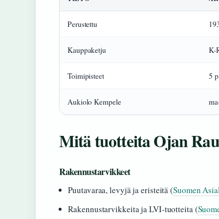
Perustettu
19
Kauppaketju
K-
Toimipisteet
5 p
Aukiolo Kempele
ma–
Mitä tuotteita Ojan Ra
Rakennustarvikkeet
Puutavaraa, levyjä ja eristeitä (
Suomen Asiaka
Rakennustarvikkeita ja LVI-tuotteita (
Suome