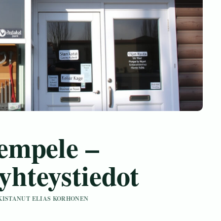
empele –
 yhteystiedot
ARKISTANUT ELIAS KORHONEN