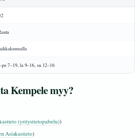
32
Rauta
aikkakunnalla
pe 7–19, la 9–16, su 12–16
uta Kempele myy?
stieto (yritystietopalvelu)
)
n Asiakastieto
)