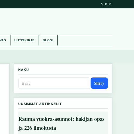
SUOMI
NTÖ
UUTISKIRJE
BLOGI
HAKU
Siirry
UUSIMMAT ARTIKKELIT
Rauma vuokra-asunnot: hakijan opas
ja 226 ilmoitusta