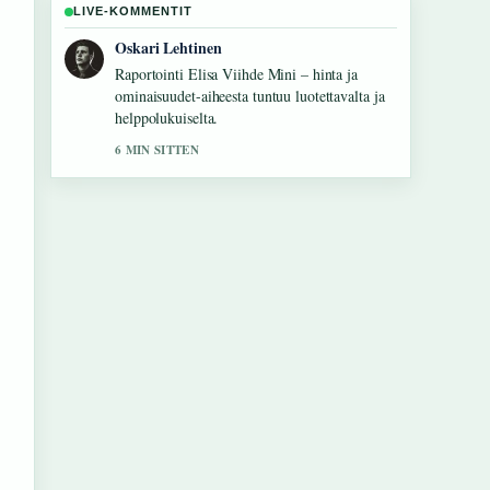
LIVE-KOMMENTIT
Sanni Heikkinen
Vahvaa tarkistustyota liittyen Sydämen
vajaatoiminta ja jalkojen turvotus – oireet....
Useampien medioiden tulisi kirjoittaa nain.
8 MIN SITTEN