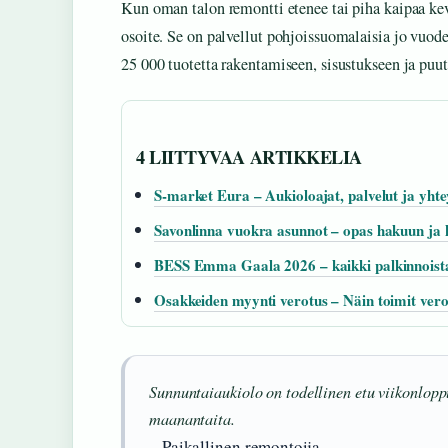
Kun oman talon remontti etenee tai piha kaipaa k
osoite. Se on palvellut pohjoissuomalaisia jo vuod
25 000 tuotetta rakentamiseen, sisustukseen ja puu
4 LIITTYVAA ARTIKKELIA
S-market Eura – Aukioloajat, palvelut ja yhte
Savonlinna vuokra asunnot – opas hakuun ja 
BESS Emma Gaala 2026 – kaikki palkinnoista 
Osakkeiden myynti verotus – Näin toimit vero
Sunnuntaiaukiolo on todellinen etu viikonlopp
maanantaita.
– Paikallinen remontoija