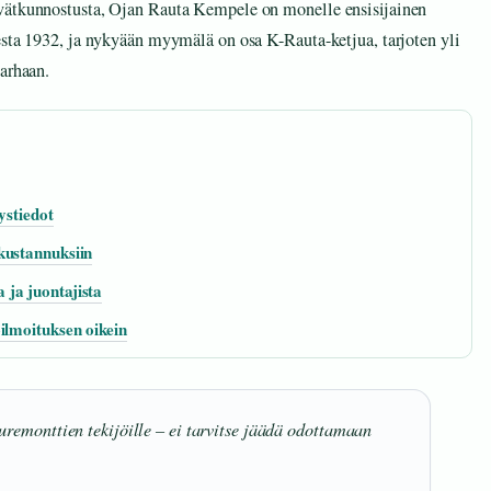
evätkunnostusta, Ojan Rauta Kempele on monelle ensisijainen
esta 1932, ja nykyään myymälä on osa K-Rauta-ketjua, tarjoten yli
tarhaan.
ystiedot
kustannuksiin
ja juontajista
ilmoituksen oikein
uremonttien tekijöille – ei tarvitse jäädä odottamaan