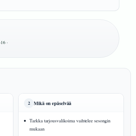
16 ·
Mikä on epäselvää
2
Tarkka tarjousvalikoima vaihtelee sesongin
mukaan