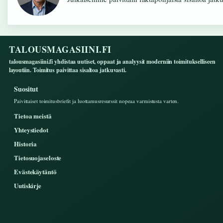
TALOUSMAGASIINI.FI
talousmagasiini.fi yhdistaa uutiset, oppaat ja analyysit moderniin toimitukselliseen
layoutiin. Toimitus paivittaa sisaltoa jatkuvasti.
Suositut
Paivittaiset toimitusbriefit ja luottamusresurssit nopeaa varmistusta varten.
Tietoa meistä
Yhteystiedot
Historia
Tietosuojaseloste
Evästekäytäntö
Uutiskirje