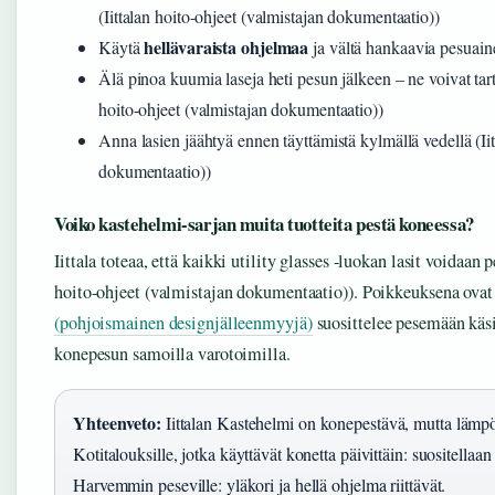
(Iittalan hoito-ohjeet (valmistajan dokumentaatio))
hellävaraista ohjelmaa
Käytä
ja vältä hankaavia pesuain
Älä pinoa kuumia laseja heti pesun jälkeen – ne voivat tart
hoito-ohjeet (valmistajan dokumentaatio))
Anna lasien jäähtyä ennen täyttämistä kylmällä vedellä (Iit
dokumentaatio))
Voiko kastehelmi-sarjan muita tuotteita pestä koneessa?
Iittala toteaa, että kaikki utility glasses -luokan lasit voidaan 
hoito-ohjeet (valmistajan dokumentaatio)). Poikkeuksena ovat
(pohjoismainen designjälleenmyyjä)
suosittelee pesemään käsi
konepesun samoilla varotoimilla.
Yhteenveto:
Iittalan Kastehelmi on konepestävä, mutta lämpö
Kotitalouksille, jotka käyttävät konetta päivittäin: suositellaa
Harvemmin peseville: yläkori ja hellä ohjelma riittävät.