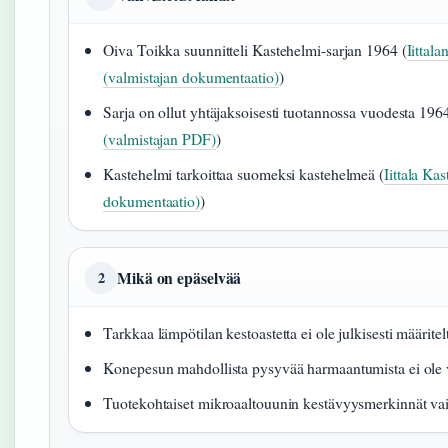
Oiva Toikka suunnitteli Kastehelmi-sarjan 1964 (
Iittala
(valmistajan dokumentaatio)
)
Sarja on ollut yhtäjaksoisesti tuotannossa vuodesta 1964
(valmistajan PDF)
)
Kastehelmi tarkoittaa suomeksi kastehelmeä (
Iittala Ka
dokumentaatio)
)
Mikä on epäselvää
2
Tarkkaa lämpötilan kestoastetta ei ole julkisesti määritel
Konepesun mahdollista pysyvää harmaantumista ei ole 
Tuotekohtaiset mikroaaltouunin kestävyysmerkinnät vai