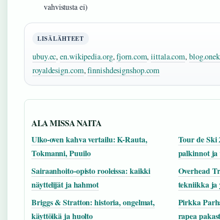
vahvistusta ei)
LISÄLÄHTEET
ubuy.ec
,
en.wikipedia.org
,
fjorn.com
,
iittala.com
,
blog.one
royaldesign.com
,
finnishdesignshop.com
ALA MISSA NAITA
Ulko-oven kahva vertailu: K-Rauta,
Tour de Ski 
Tokmanni, Puuilo
palkinnot ja 
Sairaanhoito-opisto rooleissa: kaikki
Overhead Tr
näyttelijät ja hahmot
tekniikka ja
Briggs & Stratton: historia, ongelmat,
Pirkka Parha
käyttöikä ja huolto
rapea pakas