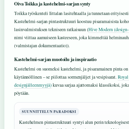
Oiva Toikka ja kastehelmi-sarjan synty
Toikka työskenteli Iittalan lasitehtaalla ja tunnetaan erityises
Kastehelmi-sarjan pintastruktuuri koostuu pisaramaisista kohou
lasinvalmistuksen tekniseen ratkaisuun (
Hive Modern (design-m
nimi viittaa aamuiseen kasteeseen, joka kimmeltää helminauha
(valmistajan dokumentaatio)).
Kastehelmi-sarjan muotoilu ja inspiraatio
Kastehelmi on suomeksi kastehelmi, ja pisaramainen pinta on s
käytännöllinen – se piilottaa sormenjäljet ja vesipisarat.
Royal
designjälleenmyyjä)
kuvaa sarjaa ajattomaksi klassikoksi, joka
pöytään.
SUUNNITTELUN PARADOKSI
Kastehelmen pintastruktuuri syntyi alun perin teknologisesta