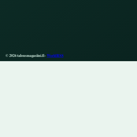
© 2026 talousmagasiini.fi ·
WorldRSS