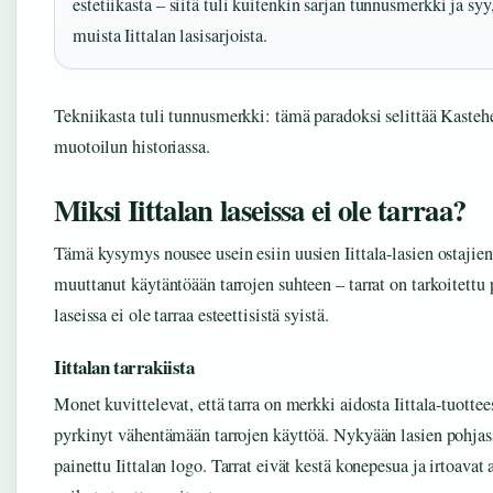
estetiikasta – siitä tuli kuitenkin sarjan tunnusmerkki ja syy
muista Iittalan lasisarjoista.
Tekniikasta tuli tunnusmerkki: tämä paradoksi selittää Kaste
muotoilun historiassa.
Miksi Iittalan laseissa ei ole tarraa?
Tämä kysymys nousee usein esiin uusien Iittala-lasien ostajien
muuttanut käytäntöään tarrojen suhteen – tarrat on tarkoitettu 
laseissa ei ole tarraa esteettisistä syistä.
Iittalan tarrakiista
Monet kuvittelevat, että tarra on merkki aidosta Iittala-tuottees
pyrkinyt vähentämään tarrojen käyttöä. Nykyään lasien pohjass
painettu Iittalan logo. Tarrat eivät kestä konepesua ja irtoava