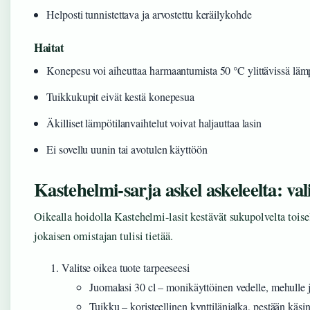
Helposti tunnistettava ja arvostettu keräilykohde
Haitat
Konepesu voi aiheuttaa harmaantumista 50 °C ylittävissä lämp
Tuikkukupit eivät kestä konepesua
Äkilliset lämpötilanvaihtelut voivat haljauttaa lasin
Ei sovellu uunin tai avotulen käyttöön
Kastehelmi-sarja askel askeleelta: vali
Oikealla hoidolla Kastehelmi-lasit kestävät sukupolvelta toise
jokaisen omistajan tulisi tietää.
Valitse oikea tuote tarpeeseesi
Juomalasi 30 cl – monikäyttöinen vedelle, mehulle j
Tuikku – koristeellinen kynttilänjalka, pestään käsi