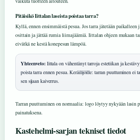
vaikuta tuotteen aitouteen.
Pitäisikö Iittalan laseista poistaa tarra?
Kyllä, ennen ensimmäistä pesua. Jos tarra jätetään paikalleen ja
osittain ja jättää rumia liimajäämiä. Iittalan ohjeen mukaan tar
eivätkä ne kestä konepesun lämpöä.
Yhteenveto:
Iittala on vähentänyt tarroja estetiikan ja kestäv
poista tarra ennen pesua. Keräilijöille: tarran puuttuminen ei t
sen sijaan kaiverrus.
Tarran puuttuminen on normaalia: logo löytyy nykyään lasin po
painatuksena.
Kastehelmi-sarjan tekniset tiedot