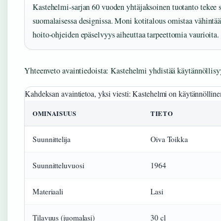
Kastehelmi-sarjan 60 vuoden yhtäjaksoinen tuotanto tekee s
suomalaisessa designissa. Moni kotitalous omistaa vähintä
hoito-ohjeiden epäselvyys aiheuttaa tarpeettomia vaurioita.
Yhteenveto avaintiedoista: Kastehelmi yhdistää käytännöllisy
Kahdeksan avaintietoa, yksi viesti: Kastehelmi on käytännöllinen
OMINAISUUS
TIETO
Suunnittelija
Oiva Toikka
Suunnitteluvuosi
1964
Materiaali
Lasi
Tilavuus (juomalasi)
30 cl