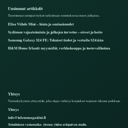
Uusimmat artikkelit
Tuoreimmat uutispaivitykset tarkistetaan toimituksessa ennen julkaisua.
Elisa Viihde Mini – hinta ja ominaisuudet
Sydämen vajaatoiminta ja jalkojen turvotus – oireet ja hoito
Samsung Galaxy S24 FE: Tekniset tiedot ja vertailu S24:ään
H&M Home Irlanti: myymälät, verkkokauppa ja tuotevalikoima
Yhteys
Vastauskykyinen yhteystiski, joka ohjaa vinkit ja korjaukset nopeasti oikeaan paikkaan.
Yhteys
info@talousmagasiini.fi
Toimituksen vastausaika: yleensa yhden arkipaivan sisalla.