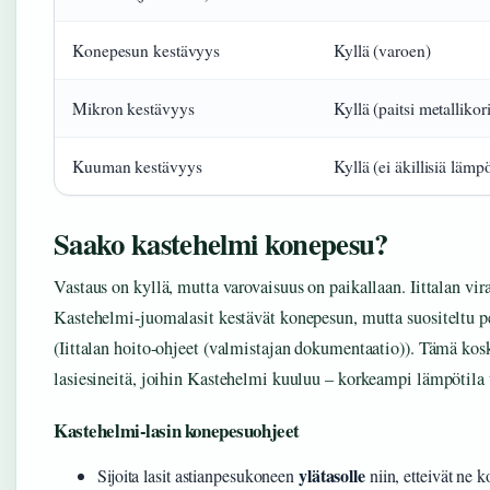
Konepesun kestävyys
Kyllä (varoen)
Mikron kestävyys
Kyllä (paitsi metallikori
Kuuman kestävyys
Kyllä (ei äkillisiä lämp
Saako kastehelmi konepesu?
Vastaus on kyllä, mutta varovaisuus on paikallaan. Iittalan vi
Kastehelmi-juomalasit kestävät konepesun, mutta suositeltu 
(Iittalan hoito-ohjeet (valmistajan dokumentaatio)). Tämä kosk
lasiesineitä, joihin Kastehelmi kuuluu – korkeampi lämpötila v
Kastehelmi-lasin konepesuohjeet
ylätasolle
Sijoita lasit astianpesukoneen
niin, etteivät ne 