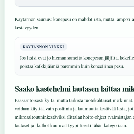
Käytännön seuraus: konepesu on mahdollista, mutta lämpötilan 
kestävyyden.
KÄYTÄNNÖN VINKKI
Jos lasisi ovat jo hieman sameita konepesun jäljiltä, kokeile
poistaa kalkkijäämiä paremmin kuin koneellinen pesu.
Saako kastehelmi lautasen laittaa mi
Pääsääntöisesti kyllä, mutta tarkista tuotekohtaiset merkinnät. 
voidaan käyttää vain posliinia ja kuumuutta kestävää lasia, jo
mikroaaltouuninkestäviksi (Iittalan hoito-ohjeet (valmistajan
lautaset ja -kulhot kuuluvat tyypillisesti tähän kategoriaan.