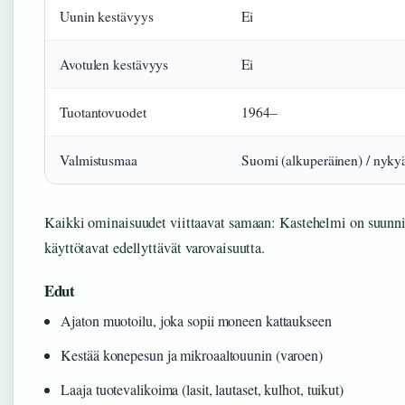
Uunin kestävyys
Ei
Avotulen kestävyys
Ei
Tuotantovuodet
1964–
Valmistusmaa
Suomi (alkuperäinen) / nyky
Kaikki ominaisuudet viittaavat samaan: Kastehelmi on suunnite
käyttötavat edellyttävät varovaisuutta.
Edut
Ajaton muotoilu, joka sopii moneen kattaukseen
Kestää konepesun ja mikroaaltouunin (varoen)
Laaja tuotevalikoima (lasit, lautaset, kulhot, tuikut)