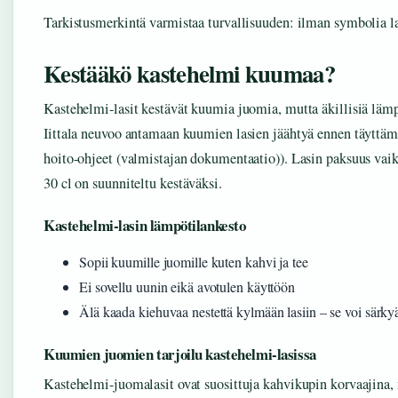
Tarkistusmerkintä varmistaa turvallisuuden: ilman symbolia la
Kestääkö kastehelmi kuumaa?
Kastehelmi-lasit kestävät kuumia juomia, mutta äkillisiä lämpö
Iittala neuvoo antamaan kuumien lasien jäähtyä ennen täyttämi
hoito-ohjeet (valmistajan dokumentaatio)). Lasin paksuus vai
30 cl on suunniteltu kestäväksi.
Kastehelmi-lasin lämpötilankesto
Sopii kuumille juomille kuten kahvi ja tee
Ei sovellu uunin eikä avotulen käyttöön
Älä kaada kiehuvaa nestettä kylmään lasiin – se voi särky
Kuumien juomien tarjoilu kastehelmi-lasissa
Kastehelmi-juomalasit ovat suosittuja kahvikupin korvaajina,