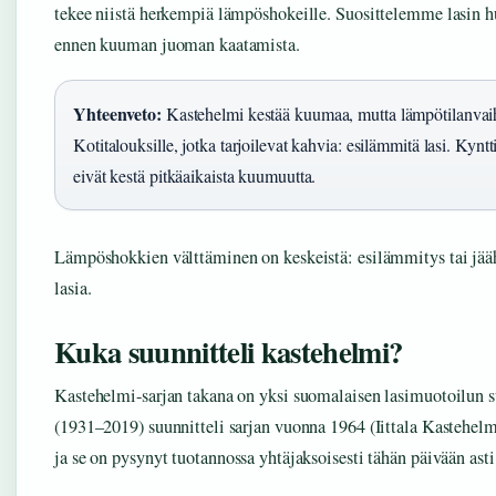
tekee niistä herkempiä lämpöshokeille. Suosittelemme lasin 
ennen kuuman juoman kaatamista.
Yhteenveto:
Kastehelmi kestää kuumaa, mutta lämpötilanvaiht
Kotitalouksille, jotka tarjoilevat kahvia: esilämmitä lasi. Kyntt
eivät kestä pitkäaikaista kuumuutta.
Lämpöshokkien välttäminen on keskeistä: esilämmitys tai jää
lasia.
Kuka suunnitteli kastehelmi?
Kastehelmi-sarjan takana on yksi suomalaisen lasimuotoilun s
(1931–2019) suunnitteli sarjan vuonna 1964 (Iittala Kastehel
ja se on pysynyt tuotannossa yhtäjaksoisesti tähän päivään asti