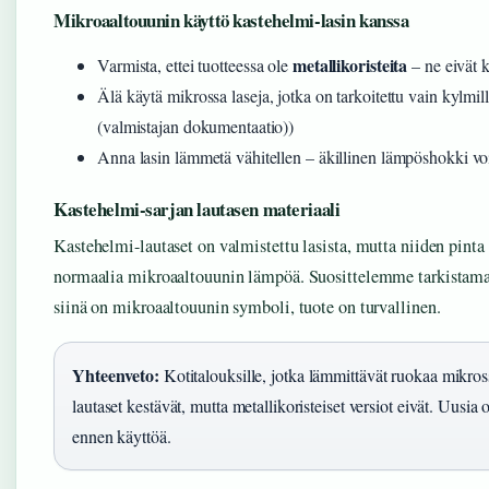
Mikroaaltouunin käyttö kastehelmi-lasin kanssa
metallikoristeita
Varmista, ettei tuotteessa ole
– ne eivät 
Älä käytä mikrossa laseja, jotka on tarkoitettu vain kylmill
(valmistajan dokumentaatio))
Anna lasin lämmetä vähitellen – äkillinen lämpöshokki voi
Kastehelmi-sarjan lautasen materiaali
Kastehelmi-lautaset on valmistettu lasista, mutta niiden pinta
normaalia mikroaaltouunin lämpöä. Suosittelemme tarkistama
siinä on mikroaaltouunin symboli, tuote on turvallinen.
Yhteenveto:
Kotitalouksille, jotka lämmittävät ruokaa mikros
lautaset kestävät, mutta metallikoristeiset versiot eivät. Uusia 
ennen käyttöä.