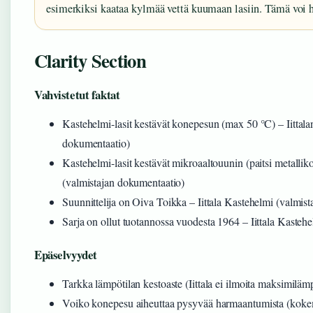
esimerkiksi kaataa kylmää vettä kuumaan lasiin. Tämä voi ha
Clarity Section
Vahvistetut faktat
Kastehelmi-lasit kestävät konepesun (max 50 °C) – Iittalan
dokumentaatio)
Kastehelmi-lasit kestävät mikroaaltouunin (paitsi metallikor
(valmistajan dokumentaatio)
Suunnittelija on Oiva Toikka – Iittala Kastehelmi (valmis
Sarja on ollut tuotannossa vuodesta 1964 – Iittala Kasteh
Epäselvyydet
Tarkka lämpötilan kestoaste (Iittala ei ilmoita maksimilämp
Voiko konepesu aiheuttaa pysyvää harmaantumista (kokemu