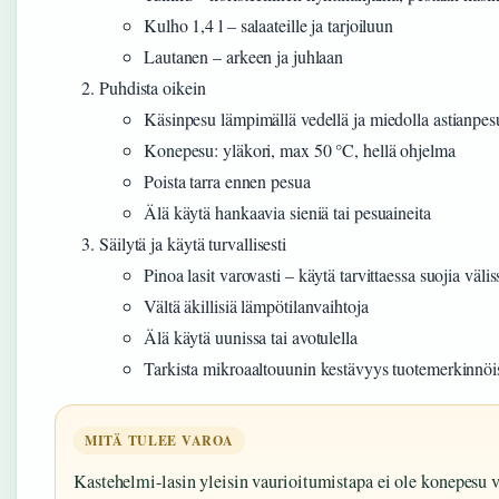
Kulho 1,4 l – salaateille ja tarjoiluun
Lautanen – arkeen ja juhlaan
Puhdista oikein
Käsinpesu lämpimällä vedellä ja miedolla astianpes
Konepesu: yläkori, max 50 °C, hellä ohjelma
Poista tarra ennen pesua
Älä käytä hankaavia sieniä tai pesuaineita
Säilytä ja käytä turvallisesti
Pinoa lasit varovasti – käytä tarvittaessa suojia välis
Vältä äkillisiä lämpötilanvaihtoja
Älä käytä uunissa tai avotulella
Tarkista mikroaaltouunin kestävyys tuotemerkinnöi
MITÄ TULEE VAROA
Kastehelmi-lasin yleisin vaurioitumistapa ei ole konepesu 