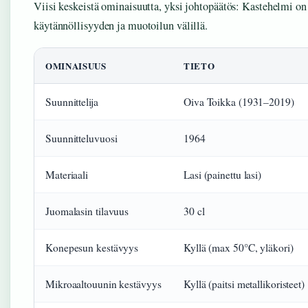
Viisi keskeistä ominaisuutta, yksi johtopäätös: Kastehelmi on l
käytännöllisyyden ja muotoilun välillä.
OMINAISUUS
TIETO
Suunnittelija
Oiva Toikka (1931–2019)
Suunnitteluvuosi
1964
Materiaali
Lasi (painettu lasi)
Juomalasin tilavuus
30 cl
Konepesun kestävyys
Kyllä (max 50°C, yläkori)
Mikroaaltouunin kestävyys
Kyllä (paitsi metallikoristeet)