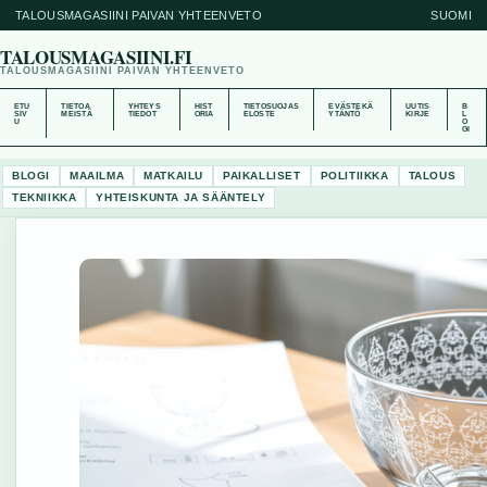
TALOUSMAGASIINI PAIVAN YHTEENVETO
SUOMI
TALOUSMAGASIINI.FI
TALOUSMAGASIINI PAIVAN YHTEENVETO
ETU
TIETOA
YHTEYS
HIST
TIETOSUOJAS
EVÄSTEKÄ
UUTIS
B
SIV
MEISTÄ
TIEDOT
ORIA
ELOSTE
YTÄNTÖ
KIRJE
L
U
O
GI
BLOGI
MAAILMA
MATKAILU
PAIKALLISET
POLITIIKKA
TALOUS
TEKNIIKKA
YHTEISKUNTA JA SÄÄNTELY