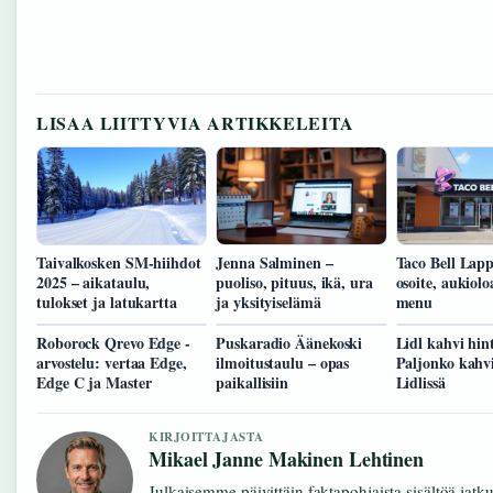
LISAA LIITTYVIA ARTIKKELEITA
Taivalkosken SM-hiihdot
Jenna Salminen –
Taco Bell Lap
2025 – aikataulu,
puoliso, pituus, ikä, ura
osoite, aukiolo
tulokset ja latukartta
ja yksityiselämä
menu
Roborock Qrevo Edge -
Puskaradio Äänekoski
Lidl kahvi hin
arvostelu: vertaa Edge,
ilmoitustaulu – opas
Paljonko kahv
Edge C ja Master
paikallisiin
Lidlissä
KIRJOITTAJASTA
Mikael Janne Makinen Lehtinen
Julkaisemme päivittäin faktapohjaista sisältöä jatkuv