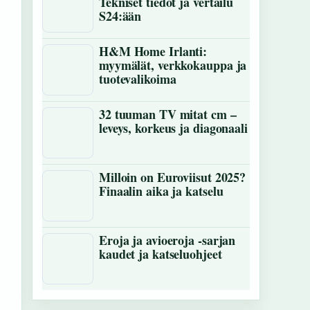
Tekniset tiedot ja vertailu
S24:ään
H&M Home Irlanti:
myymälät, verkkokauppa ja
tuotevalikoima
32 tuuman TV mitat cm –
leveys, korkeus ja diagonaali
Milloin on Euroviisut 2025?
Finaalin aika ja katselu
Eroja ja avioeroja -sarjan
kaudet ja katseluohjeet