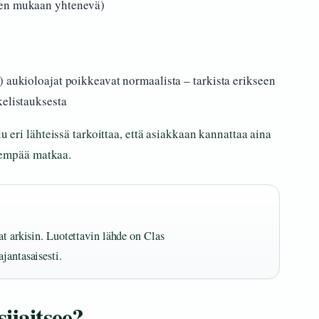
den mukaan yhtenevä)
) aukioloajat poikkeavat normaalista – tarkista erikseen
kelistauksesta
 eri lähteissä tarkoittaa, että asiakkaan kannattaa aina
dempää matkaa.
at arkisin. Luotettavin lähde on Clas
jantasaisesti.
ijaitsee?