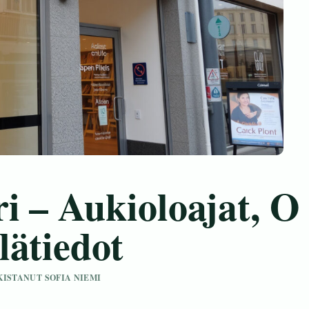
i – Aukioloajat, O
lätiedot
RKISTANUT SOFIA NIEMI