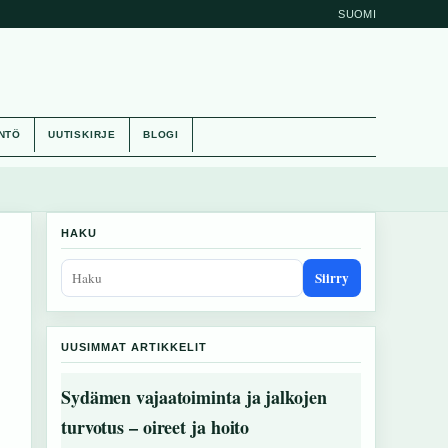
SUOMI
NTÖ
UUTISKIRJE
BLOGI
HAKU
Siirry
UUSIMMAT ARTIKKELIT
Sydämen vajaatoiminta ja jalkojen
turvotus – oireet ja hoito