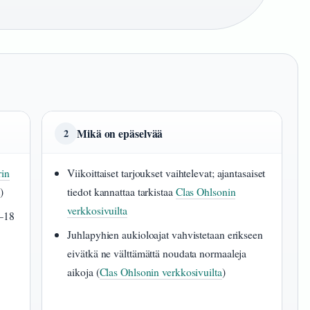
Mikä on epäselvää
2
rin
Viikoittaiset tarjoukset vaihtelevat; ajantasaiset
t
)
tiedot kannattaa tarkistaa
Clas Ohlsonin
verkkosivuilta
2–18
Juhlapyhien aukioloajat vahvistetaan erikseen
eivätkä ne välttämättä noudata normaaleja
aikoja (
Clas Ohlsonin verkkosivuilta
)