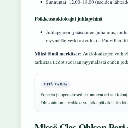
Sunnuntai: 12.00–18.00 (useiden lähtei
Poikkeusaukioloajat juhlapyhinä
Juhlapyhien (pääsiäinen, juhannus, joulu
myymälän verkkosivulta tai Puuvillan lii
Miksi tämä merkitsee:
Aukioloaikojen vaihtelu
tarkistaa tiedot suoraan myymälästä ennen pi
MITÄ VAROA
Fonecta ja open-closed.net antavat eri aukioloaj
Ohlsonin oma verkkosivu, joka päivittää tiedot a
Missä Clas Ohlson Pori s