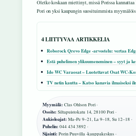
Oletko koskaan miettinyt, missä Porissa kannattaa
Pori on yksi kaupungin suosituimmista myymälöistä,
4 LIITTYVAA ARTIKKELIA
Roborock Qrevo Edge -arvostelu: vertaa Edg
Estä puhelimen ylikuumeneminen – syyt ja ke
Ido WC Varaosat – Luotettavat Osat WC-Kor
TV netin kautta – Katso kanavia ilmaiseksi i
Myymälä:
Clas Ohlson Pori ·
Osoite:
Siltapuistokatu 14, 28100 Pori ·
Aukioloajat:
Ma–Pe 9–21, La 9–18, Su 12–18 ·
Puhelin:
044 434 3892 ·
Sijainti:
Porin Puuvilla -kauppakeskus ·