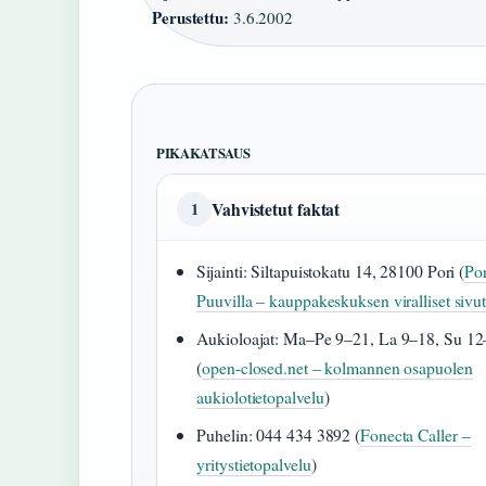
Perustettu:
3.6.2002
PIKAKATSAUS
Vahvistetut faktat
1
Sijainti: Siltapuistokatu 14, 28100 Pori (
Po
Puuvilla – kauppakeskuksen viralliset sivu
Aukioloajat: Ma–Pe 9–21, La 9–18, Su 1
(
open-closed.net – kolmannen osapuolen
aukiolotietopalvelu
)
Puhelin: 044 434 3892 (
Fonecta Caller –
yritystietopalvelu
)