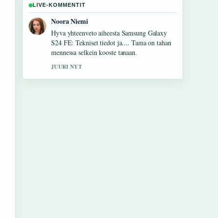
LIVE-KOMMENTIT
Oskari Lehtinen
Seuraan H&#038;M Home Irlanti: myymälät,
verkkokauppa ja tuotevalikoima-lahetysta
tarkasti – arvostan tasapainoista savyja.
3 MIN SITTEN