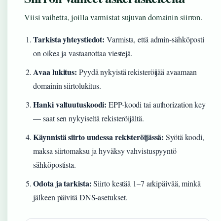
Viisi vaihetta, joilla varmistat sujuvan domainin siirron.
Tarkista yhteystiedot:
Varmista, että admin-sähköposti
on oikea ja vastaanottaa viestejä.
Avaa lukitus:
Pyydä nykyistä rekisteröijää avaamaan
domainin siirtolukitus.
Hanki valtuutuskoodi:
EPP-koodi tai authorization key
— saat sen nykyiseltä rekisteröijältä.
Käynnistä siirto uudessa rekisteröijässä:
Syötä koodi,
maksa siirtomaksu ja hyväksy vahvistuspyyntö
sähköpostista.
Odota ja tarkista:
Siirto kestää 1–7 arkipäivää, minkä
jälkeen päivitä DNS-asetukset.