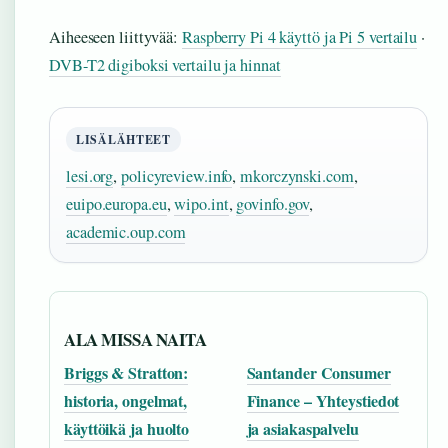
Aiheeseen liittyvää:
Raspberry Pi 4 käyttö ja Pi 5 vertailu
·
DVB-T2 digiboksi vertailu ja hinnat
LISÄLÄHTEET
lesi.org
,
policyreview.info
,
mkorczynski.com
,
euipo.europa.eu
,
wipo.int
,
govinfo.gov
,
academic.oup.com
ALA MISSA NAITA
Briggs & Stratton:
Santander Consumer
historia, ongelmat,
Finance – Yhteystiedot
käyttöikä ja huolto
ja asiakaspalvelu