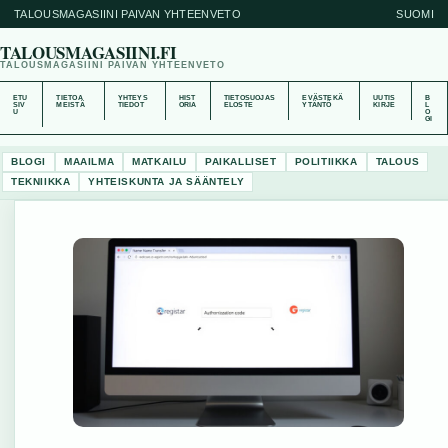
TALOUSMAGASIINI PAIVAN YHTEENVETO
SUOMI
TALOUSMAGASIINI.FI
TALOUSMAGASIINI PAIVAN YHTEENVETO
ETU
TIETOA
YHTEYS
HIST
TIETOSUOJAS
EVÄSTEKÄ
UUTIS
B
SIV
MEISTÄ
TIEDOT
ORIA
ELOSTE
YTÄNTÖ
KIRJE
L
U
O
GI
BLOGI
MAAILMA
MATKAILU
PAIKALLISET
POLITIIKKA
TALOUS
TEKNIIKKA
YHTEISKUNTA JA SÄÄNTELY