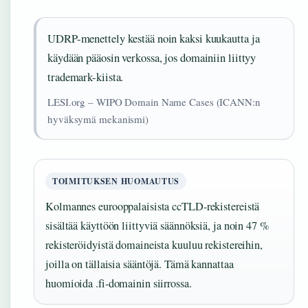
UDRP-menettely kestää noin kaksi kuukautta ja
käydään pääosin verkossa, jos domainiin liittyy
trademark-kiista.
LESI.org – WIPO Domain Name Cases (ICANN:n
hyväksymä mekanismi)
TOIMITUKSEN HUOMAUTUS
Kolmannes eurooppalaisista ccTLD-rekistereistä
sisältää käyttöön liittyviä säännöksiä, ja noin 47 %
rekisteröidyistä domaineista kuuluu rekistereihin,
joilla on tällaisia sääntöjä. Tämä kannattaa
huomioida .fi-domainin siirrossa.