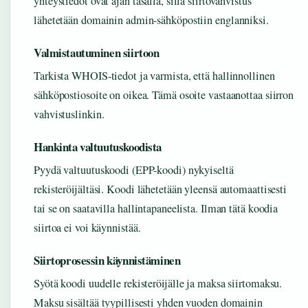
yhteystiedot ovat ajan tasalla, sillä siirtovahvistus
lähetetään domainin admin-sähköpostiin englanniksi.
Valmistautuminen siirtoon
Tarkista WHOIS-tiedot ja varmista, että hallinnollinen
sähköpostiosoite on oikea. Tämä osoite vastaanottaa siirron
vahvistuslinkin.
Hankinta valtuutuskoodista
Pyydä valtuutuskoodi (EPP-koodi) nykyiseltä
rekisteröijältäsi. Koodi lähetetään yleensä automaattisesti
tai se on saatavilla hallintapaneelista. Ilman tätä koodia
siirtoa ei voi käynnistää.
Siirtoprosessin käynnistäminen
Syötä koodi uudelle rekisteröijälle ja maksa siirtomaksu.
Maksu sisältää tyypillisesti yhden vuoden domainin