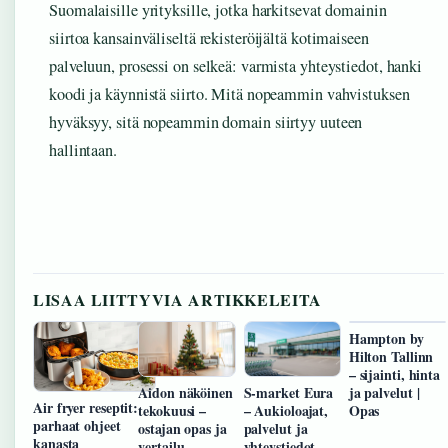
Suomalaisille yrityksille, jotka harkitsevat domainin
siirtoa kansainväliseltä rekisteröijältä kotimaiseen
palveluun, prosessi on selkeä: varmista yhteystiedot, hanki
koodi ja käynnistä siirto. Mitä nopeammin vahvistuksen
hyväksyy, sitä nopeammin domain siirtyy uuteen
hallintaan.
LISAA LIITTYVIA ARTIKKELEITA
Hampton by
Hilton Tallinn
– sijainti, hinta
ja palvelut |
Aidon näköinen
S-market Eura
Air fryer reseptit:
Opas
tekokuusi –
– Aukioloajat,
parhaat ohjeet
ostajan opas ja
palvelut ja
kanasta
vertailu
yhteystiedot