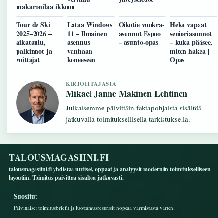
makaronilaatikkoon
Tour de Ski
Lataa Windows
Oikotie vuokra-
Heka vapaat
2025–2026 –
11 – Ilmainen
asunnot Espoo
senioriasunnot
aikataulu,
asennus
– asunto-opas
– kuka pääsee,
palkinnot ja
vanhaan
miten hakea |
voittajat
koneeseen
Opas
KIRJOITTAJASTA
Mikael Janne Makinen Lehtinen
Julkaisemme päivittäin faktapohjaista sisältöä
jatkuvalla toimituksellisella tarkistuksella.
TALOUSMAGASIINI.FI
talousmagasiini.fi yhdistaa uutiset, oppaat ja analyysit moderniin toimitukselliseen
layoutiin. Toimitus paivittaa sisaltoa jatkuvasti.
Suositut
Paivittaiset toimitusbriefit ja luottamusresurssit nopeaa varmistusta varten.