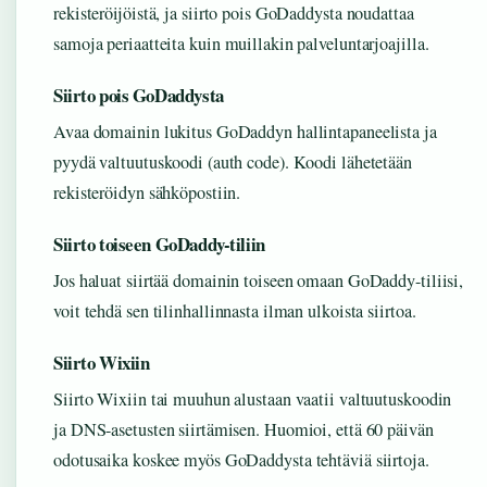
rekisteröijöistä, ja siirto pois GoDaddysta noudattaa
samoja periaatteita kuin muillakin palveluntarjoajilla.
Siirto pois GoDaddysta
Avaa domainin lukitus GoDaddyn hallintapaneelista ja
pyydä valtuutuskoodi (auth code). Koodi lähetetään
rekisteröidyn sähköpostiin.
Siirto toiseen GoDaddy-tiliin
Jos haluat siirtää domainin toiseen omaan GoDaddy-tiliisi,
voit tehdä sen tilinhallinnasta ilman ulkoista siirtoa.
Siirto Wixiin
Siirto Wixiin tai muuhun alustaan vaatii valtuutuskoodin
ja DNS-asetusten siirtämisen. Huomioi, että 60 päivän
odotusaika koskee myös GoDaddysta tehtäviä siirtoja.