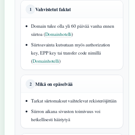
Vahvistetut faktat
1
Domain tulee olla yli 60 päivää vanha ennen
siirtoa (
Domainhotelli
)
Siirtoavainta kutsutaan myös authorization
key, EPP key tai transfer code nimillä
(
Domainhotelli
)
Mikä on epäselvää
2
Tarkat siirtomaksut vaihtelevat rekisteröijittäin
Siirron aikana sivuston toimivuus voi
hetkellisesti häiriytyä