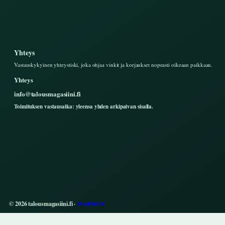
Yhteys
Vastauskykyinen yhteystiski, joka ohjaa vinkit ja korjaukset nopeasti oikeaan paikkaan.
Yhteys
info@talousmagasiini.fi
Toimituksen vastausaika: yleensa yhden arkipaivan sisalla.
© 2026 talousmagasiini.fi ·
WorldRSS