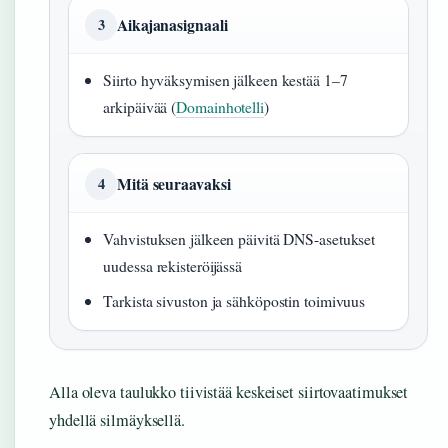
Aikajanasignaali
3
Siirto hyväksymisen jälkeen kestää 1–7
arkipäivää (
Domainhotelli
)
Mitä seuraavaksi
4
Vahvistuksen jälkeen päivitä DNS-asetukset
uudessa rekisteröijässä
Tarkista sivuston ja sähköpostin toimivuus
Alla oleva taulukko tiivistää keskeiset siirtovaatimukset
yhdellä silmäyksellä.