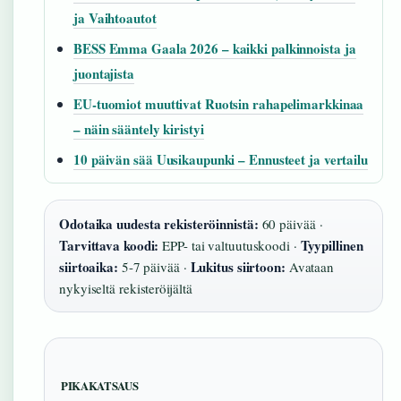
ja Vaihtoautot
BESS Emma Gaala 2026 – kaikki palkinnoista ja
juontajista
EU-tuomiot muuttivat Ruotsin rahapelimarkkinaa
– näin sääntely kiristyi
10 päivän sää Uusikaupunki – Ennusteet ja vertailu
Odotaika uudesta rekisteröinnistä:
60 päivää ·
Tarvittava koodi:
Tyypillinen
EPP- tai valtuutuskoodi ·
siirtoaika:
Lukitus siirtoon:
5-7 päivää ·
Avataan
nykyiseltä rekisteröijältä
PIKAKATSAUS