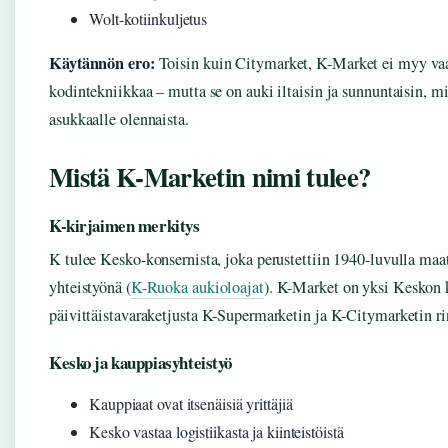
Wolt-kotiinkuljetus
Käytännön ero:
Toisin kuin Citymarket, K-Market ei myy vaa
kodintekniikkaa – mutta se on auki iltaisin ja sunnuntaisin, 
asukkaalle olennaista.
Mistä K-Marketin nimi tulee?
K-kirjaimen merkitys
K tulee Kesko-konsernista, joka perustettiin 1940-luvulla ma
yhteistyönä (
K-Ruoka aukioloajat
). K-Market on yksi Keskon
päivittäistavaraketjusta K-Supermarketin ja K-Citymarketin ri
Kesko ja kauppiasyhteistyö
Kauppiaat ovat itsenäisiä yrittäjiä
Kesko vastaa logistiikasta ja kiinteistöistä