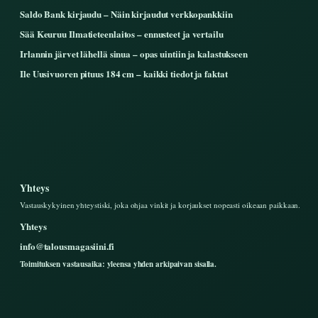
Saldo Bank kirjaudu – Näin kirjaudut verkkopankkiin
Sää Keuruu Ilmatieteenlaitos – ennusteet ja vertailu
Irlannin järvet lähellä sinua – opas uintiin ja kalastukseen
Ile Uusivuoren pituus 184 cm – kaikki tiedot ja faktat
Yhteys
Vastauskykyinen yhteystiski, joka ohjaa vinkit ja korjaukset nopeasti oikeaan paikkaan.
Yhteys
info@talousmagasiini.fi
Toimituksen vastausaika: yleensa yhden arkipaivan sisalla.