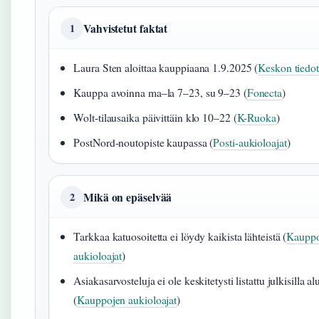
Vahvistetut faktat
1
Laura Sten aloittaa kauppiaana 1.9.2025 (
Keskon tiedo
Kauppa avoinna ma–la 7–23, su 9–23 (
Fonecta
)
Wolt-tilausaika päivittäin klo 10–22 (
K-Ruoka
)
PostNord-noutopiste kaupassa (
Posti-aukioloajat
)
Mikä on epäselvää
2
Tarkkaa katuosoitetta ei löydy kaikista lähteistä (
Kauppo
aukioloajat
)
Asiakasarvosteluja ei ole keskitetysti listattu julkisilla alu
(
Kauppojen aukioloajat
)