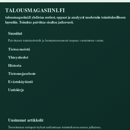
TALOUSMAGASIINI.FI
talousmagasiini.fi yhdistaa uutiset, oppaat ja analyysit moderniin toimitukselliseen
layoutiin. Toimitus paivittaa sisaltoa jatkuvasti.
Suositut
Paivittaiset toimitusbriefit ja luottamusresurssit nopeaa varmistusta varten.
Tietoa meistä
Yhteystiedot
Historia
Tietosuojaseloste
Evästekäytäntö
Uutiskirje
Uusimmat artikkelit
Tuoreimmat uutispaivitykset tarkistetaan toimituksessa ennen julkaisua.