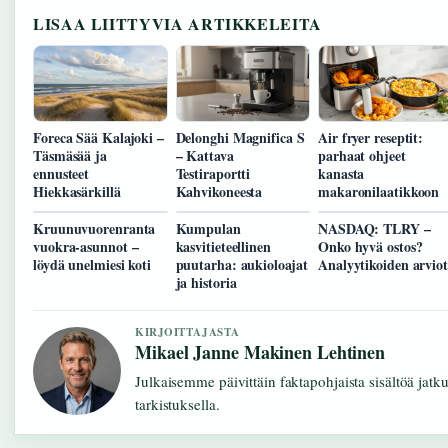
LISAA LIITTYVIA ARTIKKELEITA
Foreca Sää Kalajoki –
Delonghi Magnifica S
Air fryer reseptit:
Täsmäsää ja
– Kattava
parhaat ohjeet
ennusteet
Testiraportti
kanasta
Hiekkasärkillä
Kahvikoneesta
makaronilaatikkoon
Kruunuvuorenranta
Kumpulan
NASDAQ: TLRY –
vuokra-asunnot –
kasvitieteellinen
Onko hyvä ostos?
löydä unelmiesi koti
puutarha: aukioloajat
Analyytikoiden arviot
ja historia
KIRJOITTAJASTA
Mikael Janne Makinen Lehtinen
Julkaisemme päivittäin faktapohjaista sisältöä jatku
tarkistuksella.