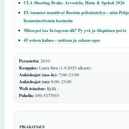
CLA Shooting Brake: Arvostelu, Hinta & Speksit 2026
EU-tuomiot muuttivat Ruotsin pelisääntelyn – näin Pohjo
lisensoimattomia kasinoita
Miten poi taa In tagram-tili? Py yvä ja tilapäinen poi to
45 asteen kulma – mittaus ja sahaus opas
Perustettu:
2010 ·
Kauppias:
Laura Sten (1.9.2025 alkaen) ·
Aukioloajat (ma–la):
7:00–23:00 ·
Aukioloajat (su):
9:00–23:00 ·
Wolt-toimitus:
Kyllä ·
Puhelin:
050-5277053
PIKAKATSAUS