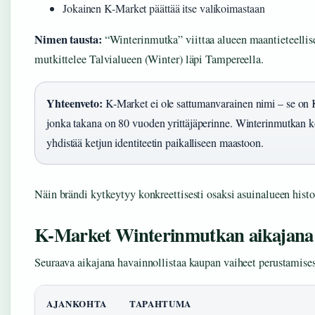
Jokainen K-Market päättää itse valikoimastaan
Nimen tausta:
“Winterinmutka” viittaa alueen maantieteellis
mutkittelee Talvialueen (Winter) läpi Tampereella.
Yhteenveto:
K-Market ei ole sattumanvarainen nimi – se on 
jonka takana on 80 vuoden yrittäjäperinne. Winterinmutkan k
yhdistää ketjun identiteetin paikalliseen maastoon.
Näin brändi kytkeytyy konkreettisesti osaksi asuinalueen histo
K-Market Winterinmutkan aikajana
Seuraava aikajana havainnollistaa kaupan vaiheet perustamises
AJANKOHTA
TAPAHTUMA