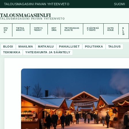
TALOUSMAGASIINI PAIVAN YHTEENVETO
SUOMI
TALOUSMAGASIINI.FI
TALOUSMAGASIINI PAIVAN YHTEENVETO
ETU
TIETOA
YHTEYS
HIST
TIETOSUOJAS
EVÄSTEKÄ
UUTIS
B
SIV
MEISTÄ
TIEDOT
ORIA
ELOSTE
YTÄNTÖ
KIRJE
L
U
O
GI
BLOGI
MAAILMA
MATKAILU
PAIKALLISET
POLITIIKKA
TALOUS
TEKNIIKKA
YHTEISKUNTA JA SÄÄNTELY