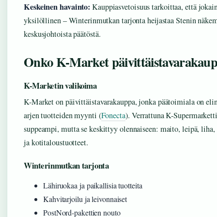
Keskeinen havainto:
Kauppiasvetoisuus tarkoittaa, että joka
yksilöllinen – Winterinmutkan tarjonta heijastaa Stenin näkem
keskusjohtoista päätöstä.
Onko K-Market päivittäistavarakau
K-Marketin valikoima
K-Market on päivittäistavarakauppa, jonka päätoimiala on elin
arjen tuotteiden myynti (
Fonecta
). Verrattuna K-Supermarkett
suppeampi, mutta se keskittyy olennaiseen: maito, leipä, liha,
ja kotitaloustuotteet.
Winterinmutkan tarjonta
Lähiruokaa ja paikallisia tuotteita
Kahvitarjoilu ja leivonnaiset
PostNord-pakettien nouto