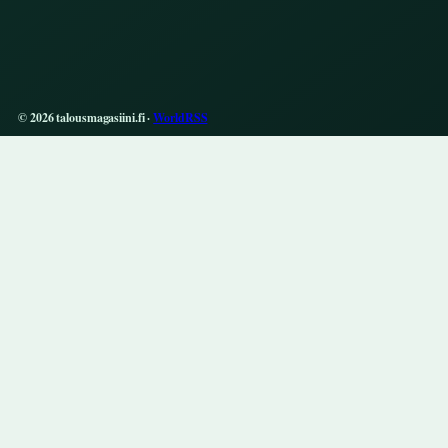
© 2026 talousmagasiini.fi ·
WorldRSS