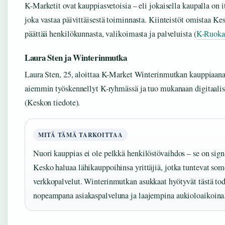
K-Marketit ovat kauppiasvetoisia – eli jokaisella kaupalla on it
joka vastaa päivittäisestä toiminnasta. Kiinteistöt omistaa Ke
päättää henkilökunnasta, valikoimasta ja palveluista (
K-Ruoka
Laura Sten ja Winterinmutka
Laura Sten, 25, aloittaa K-Market Winterinmutkan kauppiaana
aiemmin työskennellyt K-ryhmässä ja tuo mukanaan digitaali
(Keskon tiedote).
MITÄ TÄMÄ TARKOITTAA
Nuori kauppias ei ole pelkkä henkilöstövaihdos – se on signaa
Kesko haluaa lähikauppoihinsa yrittäjiä, jotka tuntevat som
verkkopalvelut. Winterinmutkan asukkaat hyötyvät tästä to
nopeampana asiakaspalveluna ja laajempina aukioloaikoina