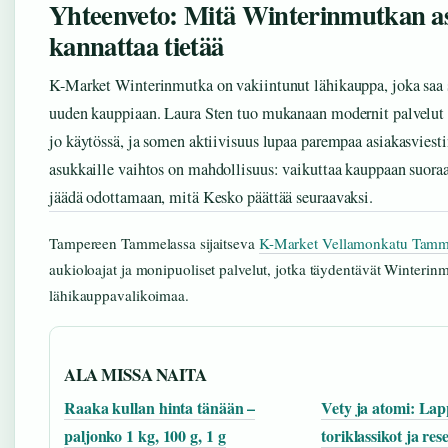
Yhteenveto: Mitä Winterinmutkan a
kannattaa tietää
K-Market Winterinmutka on vakiintunut lähikauppa, joka saa
uuden kauppiaan. Laura Sten tuo mukanaan modernit palvelut
jo käytössä, ja somen aktiivisuus lupaa parempaa asiakasviesti
asukkaille vaihtos on mahdollisuus: vaikuttaa kauppaan suoraan
jäädä odottamaan, mitä Kesko päättää seuraavaksi.
Tampereen Tammelassa sijaitseva
K-Market Vellamonkatu Tamm
aukioloajat ja monipuoliset palvelut, jotka täydentävät Winterin
lähikauppavalikoimaa.
ALA MISSA NAITA
Raaka kullan hinta tänään –
Vety ja atomi: La
paljonko 1 kg, 100 g, 1 g
toriklassikot ja res