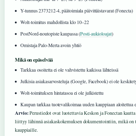
Y-tunnus 2373212-4, päätoimiala päivittäistavarat (Fonecta)
Wolt-toimitus mahdollista klo 10–22
PostNord-noutopiste kaupassa (
Posti-aukioloajat
)
Omistaja Palo-Merta avoin yhtiö
Mikä on epäselvää
Tarkkaa osoitetta ei ole vahvistettu kaikissa lähteissä
Julkisia asiakasarvosteluja (Google, Facebook) ei ole keskitety
Wolt-toimituksen hintatasoa ei ole julkistettu
Kaupan tarkkaa tuotevalikoimaa uuden kauppiaan aloitettua ei
Arvio:
Perustiedot ovat luotettavia Keskon ja Fonectan kautt
liittyy lähinnä asiakaskokemuksen dokumentointiin, mikä on ty
kauppiaille.