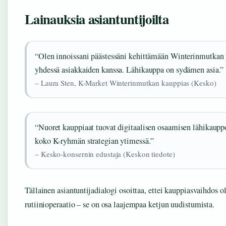
Lainauksia asiantuntijoilta
“Olen innoissani päästessäni kehittämään Winterinmutkan 
yhdessä asiakkaiden kanssa. Lähikauppa on sydämen asia.”
– Laura Sten, K-Market Winterinmutkan kauppias (Kesko)
“Nuoret kauppiaat tuovat digitaalisen osaamisen lähikaupp
koko K-ryhmän strategian ytimessä.”
– Kesko-konsernin edustaja (Keskon tiedote)
Tällainen asiantuntijadialogi osoittaa, ettei kauppiasvaihdos 
rutiinioperaatio – se on osa laajempaa ketjun uudistumista.