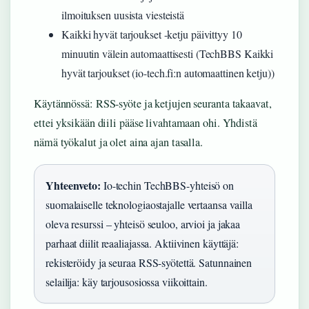
ilmoituksen uusista viesteistä
Kaikki hyvät tarjoukset -ketju päivittyy 10
minuutin välein automaattisesti (TechBBS Kaikki
hyvät tarjoukset (io-tech.fi:n automaattinen ketju))
Käytännössä: RSS-syöte ja ketjujen seuranta takaavat,
ettei yksikään diili pääse livahtamaan ohi. Yhdistä
nämä työkalut ja olet aina ajan tasalla.
Yhteenveto:
Io-techin TechBBS-yhteisö on
suomalaiselle teknologiaostajalle vertaansa vailla
oleva resurssi – yhteisö seuloo, arvioi ja jakaa
parhaat diilit reaaliajassa. Aktiivinen käyttäjä:
rekisteröidy ja seuraa RSS-syötettä. Satunnainen
selailija: käy tarjousosiossa viikoittain.