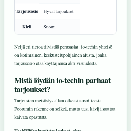
Tarjousosio
Hyvät tarjoukset
Kieli
Suomi
Neljä eri tietoa tiivistää perusasiat: io-techin yhteisö
on kotimainen, keskustelupohjainen alusta, jonka
tarjousosio elää käyttäjiensä aktiivisuudesta.
Mistä löydän io-techin parhaat
tarjoukset?
Tarjousten metsästys alkaa oikeasta osoitteesta.
Foorumin rakenne on selkeä, mutta uusi kävijä saattaa
kaivata opastusta.
TechBBS:n hyvät tarjoukset -alue