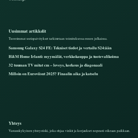
Uusimmat artikkelit
Tuoreimmat uutispaivitykset tarkistetaan toimituksessa ennen julkaisua.
Samsung Galaxy S24 FE: Tekniset tiedot ja vertailu S24:ään
H&M Home Irlanti: myymälät, verkkokauppa ja tuotevalikoima
32 tuuman TV mitat cm – leveys, korkeus ja diagonaali
Milloin on Euroviisut 2025? Finaalin aika ja katselu
Yhteys
Vastauskykyinen yhteystiski, joka ohjaa vinkit ja korjaukset nopeasti oikeaan paikkaan.