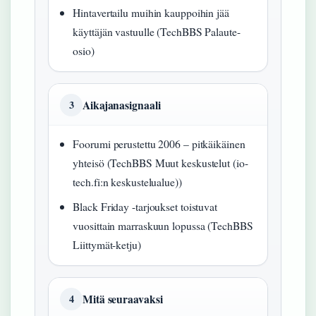
Hintavertailu muihin kauppoihin jää
käyttäjän vastuulle (TechBBS Palaute-
osio)
Aikajanasignaali
3
Foorumi perustettu 2006 – pitkäikäinen
yhteisö (TechBBS Muut keskustelut (io-
tech.fi:n keskustelualue))
Black Friday -tarjoukset toistuvat
vuosittain marraskuun lopussa (TechBBS
Liittymät-ketju)
Mitä seuraavaksi
4