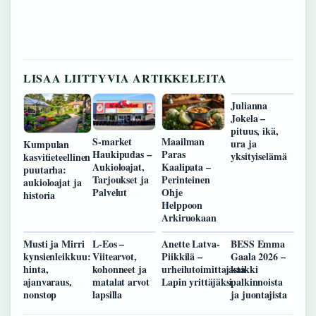
LISAA LIITTYVIA ARTIKKELEITA
Julianna
Jokela –
pituus, ikä,
S-market
Maailman
ura ja
Kumpulan
Haukipudas –
Paras
yksityiselämä
kasvitieteellinen
Aukioloajat,
Kaalipata –
puutarha:
Tarjoukset ja
Perinteinen
aukioloajat ja
Palvelut
Ohje
historia
Helppoon
Arkiruokaan
Musti ja Mirri
L-Eos –
Anette Latva-
BESS Emma
kynsienleikkuu:
Viitearvot,
Piikkilä –
Gaala 2026 –
hinta,
kohonneet ja
urheilutoimittajasta
kaikki
ajanvaraus,
matalat arvot
Lapin yrittäjäksi
palkinnoista
nonstop
lapsilla
ja juontajista