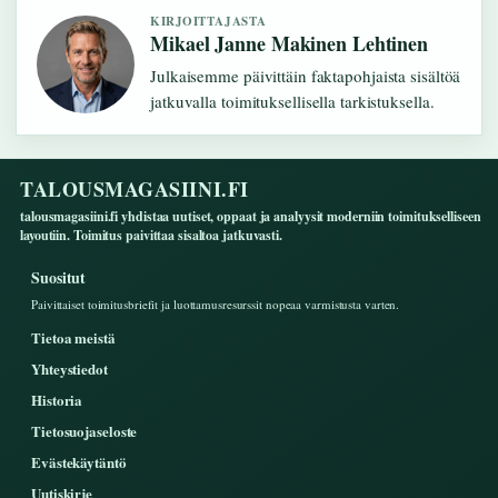
KIRJOITTAJASTA
Mikael Janne Makinen Lehtinen
Julkaisemme päivittäin faktapohjaista sisältöä
jatkuvalla toimituksellisella tarkistuksella.
TALOUSMAGASIINI.FI
talousmagasiini.fi yhdistaa uutiset, oppaat ja analyysit moderniin toimitukselliseen
layoutiin. Toimitus paivittaa sisaltoa jatkuvasti.
Suositut
Paivittaiset toimitusbriefit ja luottamusresurssit nopeaa varmistusta varten.
Tietoa meistä
Yhteystiedot
Historia
Tietosuojaseloste
Evästekäytäntö
Uutiskirje