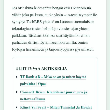
Jos olet ikinä huomannut bongaavasi IT-tarjouksia
vähän joka paikasta, et ole yksin – io-techin ympärille
syntynyt TechBBS-yhteisö on koonnut suomalaisten
teknologiaostosten helmiä jo vuosien ajan yhteen
paikkaan. Tässä artikkelissa saat käytännön vinkit
parhaiden diilien löytämiseen foorumilta, omien
löytöjen lisäämiseen ja tarjousryöpyissä pysymiseen.
4 LIITTYVAA ARTIKKELIA
TF Bank AB – Mikä se on ja miten käytät
palveluita | Opas
Conan O’Brien: Irlantilaiset juuret, ura ja
nettovarallisuus
Känsä Vai Syylä – Miten Tunnistat Ja Hoidat