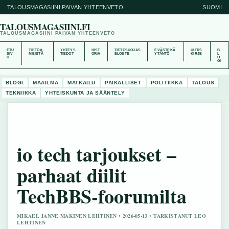
TALOUSMAGASIINI PAIVAN YHTEENVETO
SUOMI
TALOUSMAGASIINI.FI
TALOUSMAGASIINI PAIVAN YHTEENVETO
ETU
TIETOA
YHTEYS
HIST
TIETOSUOJAS
EVÄSTEKÄ
UUTIS
B
SIV
MEISTÄ
TIEDOT
ORIA
ELOSTE
YTÄNTÖ
KIRJE
L
U
O
GI
BLOGI
MAAILMA
MATKAILU
PAIKALLISET
POLITIIKKA
TALOUS
TEKNIIKKA
YHTEISKUNTA JA SÄÄNTELY
io tech tarjoukset –
parhaat diilit
TechBBS-foorumilta
MIKAEL JANNE MAKINEN LEHTINEN • 2026-05-13 • TARKISTANUT LEO
LEHTINEN