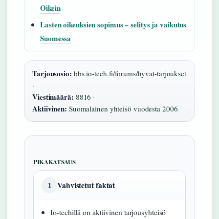
Oikein
Lasten oikeuksien sopimus – selitys ja vaikutus
Suomessa
Tarjousosio:
bbs.io-tech.fi/forums/hyvat-tarjoukset
·
Viestimäärä:
8816 ·
Aktiivinen:
Suomalainen yhteisö vuodesta 2006
PIKAKATSAUS
Vahvistetut faktat
1
Io-techillä on aktiivinen tarjousyhteisö