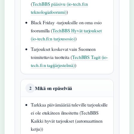
(
TechBBS pääsivu (io-tech.fi:n
teknologiafoorumi)
)
Black Friday -tarjouksille on oma osio
foorumilla (
TechBBS Hyvät tarjoukset
(io-tech.fi:n tarjousosio)
)
Tarjoukset koskevat vain Suomeen
toimitettavia tuotteita (
TechBBS Tagit (io-
tech.fi:n tagijärjestelmä)
)
Mikä on epäselvää
2
Tarkkaa päivämäärää tuleville tarjouksille
ei ole etukäteen ilmoitettu (TechBBS
Kaikki hyvät tarjoukset (automaattinen
ketju))