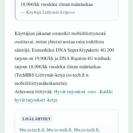
18,90€/kk vuodeksi ilman määräaikaa.
— Käyttäjä Liittymät-ketjussa
Käyttäjien jakamat esimerkit mobiililiittymistä
osoittavat, miten yhteisö nostaa esiin todellisia
säästöjä. Esimerkiksi DNA SuperÄlypaketti 4G 200
tarjous on 19,90€/kk ja DNA Rajaton 4G winback-
tarjous 18,90€/kk vuodeksi ilman määräaikaa
(TechBBS Liittymät-ketju (io-tech.fi:n
mobiililiittymäkeskustelu)).
Aiheeseen liittyvää:
Hyvät tarjoukset -osio
·
Kaikki
hyvät tarjoukset -ketju
LISÄLÄHTEET
bbs.io-tech.fi
,
bbs.io-tech.fi
,
bbs.io-tech.fi
,