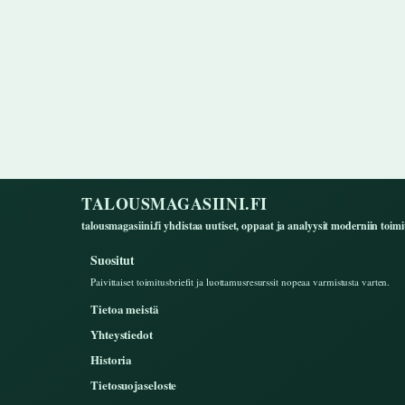
TALOUSMAGASIINI.FI
talousmagasiini.fi yhdistaa uutiset, oppaat ja analyysit moderniin toimit
Suositut
Paivittaiset toimitusbriefit ja luottamusresurssit nopeaa varmistusta varten.
Tietoa meistä
Yhteystiedot
Historia
Tietosuojaseloste