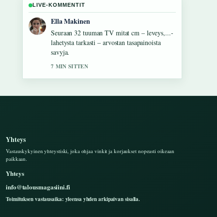
LIVE-KOMMENTIT
Joonas Kallio
Hyvaa taustoitusta aiheesta Samsung Galaxy
S24 FE: Tekniset tiedot ja.... Pytkethan taman
livesaikeen ajan tasalla.
9 MIN SITTEN
Yhteys
Vastauskykyinen yhteystiski, joka ohjaa vinkit ja korjaukset nopeasti oikeaan
paikkaan.
Yhteys
info@talousmagasiini.fi
Toimituksen vastausaika: yleensa yhden arkipaivan sisalla.