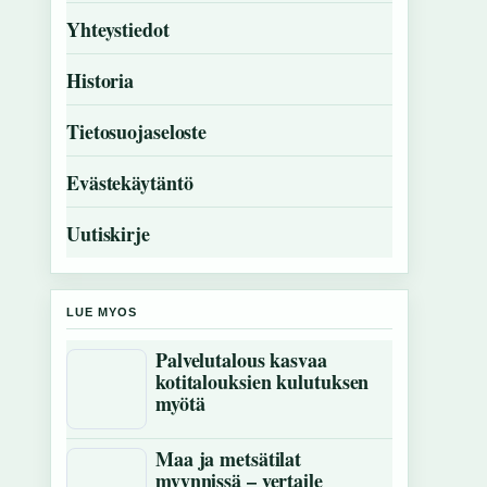
Yhteystiedot
Historia
Tietosuojaseloste
Evästekäytäntö
Uutiskirje
LUE MYOS
Palvelutalous kasvaa
kotitalouksien kulutuksen
myötä
Maa ja metsätilat
myynnissä – vertaile