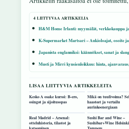
Artikkelin raakasältöä ei ole toimitettu
4 LIITTYVAA ARTIKKELIA
H&M Home Irlanti: myymälät, verkkokauppa ja
K-Supermarket Martsari – Aukioloajat, osoite ja
Japanista englanniksi: käännökset, sanat ja slang
Musti ja Mirri kynsienleikkuu: hinta, ajanvaraus
LISAA LIITTYVIA ARTIKKELEITA
Kesko A osake kurssi: B-ero,
Mikä on tuulivoima? Sel
osingot ja sijoitusopas
haasteet ja vertailu
aurinkoenergiaan
Real Madrid – Arsenal:
Sushi Bar and Wine –
otteluhistoria, tilastot ja
Sushibar+Wine Helsinki
katsominen
Tampere