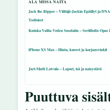
ALA MISSA NAITA
Jack the Ripper – Viiltäjä-Jackin Epäillyt ja DNA
Todisteet
Kuinka Valita Veden Suodatin – Sertifioitu Opas 
iPhone XS Max – Hinta, kuoret ja korjausvinkit
Jari-Matti Latvala – Lapset, isä ja naisystävä
Puuttuva sisäl