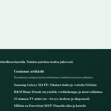
ukselliseen layoutiin. Toimitus paivittaa sisaltoa jatkuvasti.
Uusimmat artikkelit
Tuoreimmat uutispaivitykset tarkistetaan toimituksessa ennen julkaisua.
Samsung Galaxy S24 FE: Tekniset tiedot ja vertailu S24:ään
H&M Home Irlanti: myymälät, verkkokauppa ja tuotevalikoima
32 tuuman TV mitat cm – leveys, korkeus ja diagonaali
Milloin on Euroviisut 2025? Finaalin aika ja katselu