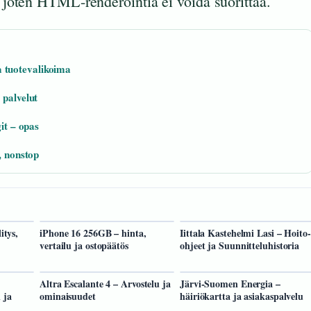
, joten HTML-renderöintiä ei voida suorittaa.
 tuotevalikoima
 palvelut
it – opas
, nonstop
itys,
iPhone 16 256GB – hinta,
Iittala Kastehelmi Lasi – Hoito-
vertailu ja ostopäätös
ohjeet ja Suunnitteluhistoria
Altra Escalante 4 – Arvostelu ja
Järvi-Suomen Energia –
 ja
ominaisuudet
häiriökartta ja asiakaspalvelu