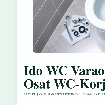
Ido WC Varaos
Osat WC-Korj
MIKAEL JANNE MAKINEN LEHTINEN • 2026-04-16 • T