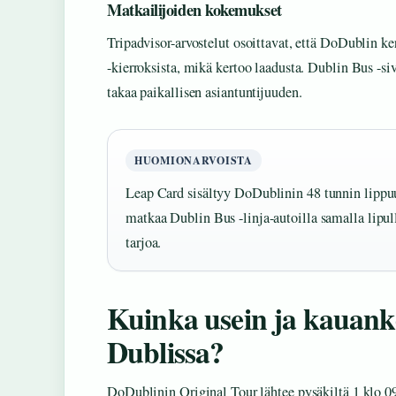
Matkailijoiden kokemukset
Tripadvisor-arvostelut osoittavat, että DoDublin k
-kierroksista, mikä kertoo laadusta. Dublin Bus -si
takaa paikallisen asiantuntijuuden.
HUOMIONARVOISTA
Leap Card sisältyy DoDublinin 48 tunnin lippuun
matkaa Dublin Bus -linja-autoilla samalla lipul
tarjoa.
Kuinka usein ja kauank
Dublissa?
DoDublinin Original Tour lähtee pysäkiltä 1 klo 09