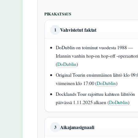
PIKAKATSAUS
Vahvistetut faktat
1
DoDublin on toiminut vuodesta 1988 —
Irlannin vanhin hop-on hop-off -operaattor
(
DoDublin
)
Original Tourin ensimmäinen lähtö klo 09:
viimeinen klo 17:00 (
DoDublin
)
Docklands Tour rajoittuu kahteen lähtöön
päivässä 1.11.2025 alkaen (
DoDublin
)
Aikajanasignaali
3