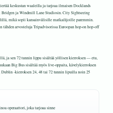
kiertää keskustan waaleilla ja tarjoaa ilmaisen Docklands
t Bridgen ja Windmill Lane Studiosin. City Sightseeing
elillä, mikä sopii kansainvälisille matkailijoille paremmin.
tähden arvosteluja Tripadvisorissa Euroopan hop-on hop-off
lä, ja sen 72 tunnin lippu sisältää yöllisen kierroksen — etu,
mukaan Big Bus sisältää myös live-oppaita, kävelykierroksen
Dublin -kierroksen 24, 48 tai 72 tunnin lipuilla noin 25
noa operaattori, joka tarjoaa sinne