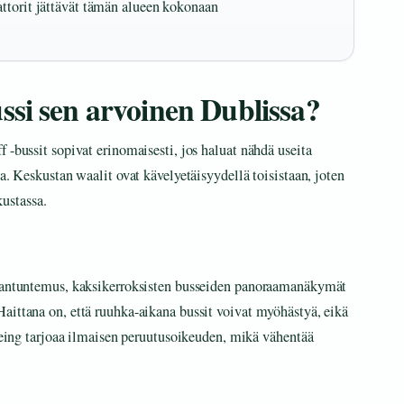
attorit jättävät tämän alueen kokonaan
si sen arvoinen Dublissa?
 -bussit sopivat erinomaisesti, jos haluat nähdä useita
a. Keskustan waalit ovat kävelyetäisyydellä toisistaan, joten
kustassa.
siantuntemus, kaksikerroksisten busseiden panoraamanäkymät
aittana on, että ruuhka-aikana bussit voivat myöhästyä, eikä
seeing tarjoaa ilmaisen peruutusoikeuden, mikä vähentää