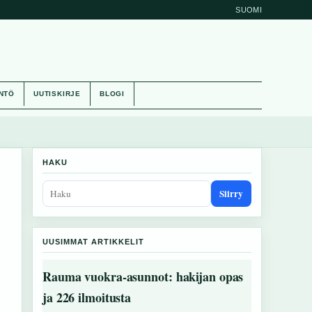
SUOMI
NTÖ
UUTISKIRJE
BLOGI
HAKU
Siirry
UUSIMMAT ARTIKKELIT
Rauma vuokra-asunnot: hakijan opas
ja 226 ilmoitusta