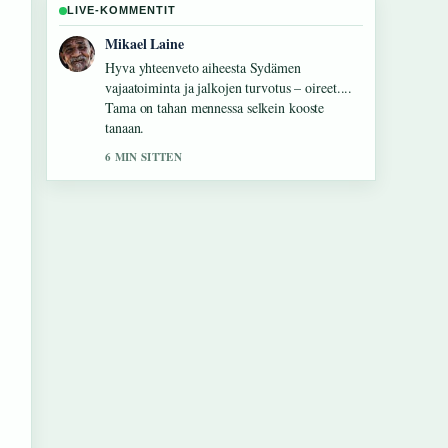
LIVE-KOMMENTIT
Ella Makinen
Seuraan Rauma vuokra-asunnot: hakijan opas
ja 226 ilmoitusta-lahetysta tarkasti – arvostan
tasapainoista savyja.
8 MIN SITTEN