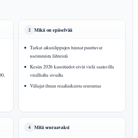
Mikä on epäselvää
2
Tarkat aikuislippujen hinnat puuttuvat
i
useimmista lähteistä
Kesän 2026 kausitiedot eivät vielä saatavilla
00,
virallisilta sivuilta
Väliajat ilman reaaliaikaista seurantaa
Mitä seuraavaksi
4