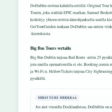
DoDublin erottuu kahdella reitillä: Original Tour 
Tourin, joka sisältää EPIC-matkan, Samuel Becket
keskittyy yhteen reittiin ääniohjauksella useilla ki
GetYourGuiden mukaan DoDublin saa eniten viiden 
-kierroksista.
Big Bus Tours vertailu
Big Bus Dublin tarjoaa Red Route -reitin 25 pysäkil
jota muilla operaattoreilla ei ole. Booking.comin 
ja Wi-Fi:n. HellowTickets tarjoaa City Sightseeing 
pysäkillä.
MIKSI TÄMÄ MERKKAA
Jos aiot vierailla Docklandsissa, DoDublin on ai