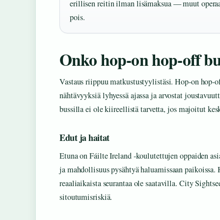
erillisen reitin ilman lisämaksua — muut opera
pois.
Onko hop-on hop-off bus
Vastaus riippuu matkustustyylistäsi. Hop-on hop-off
nähtävyyksiä lyhyessä ajassa ja arvostat joustavuutt
bussilla ei ole kiireellistä tarvetta, jos majoitut kes
Edut ja haitat
Etuna on Fáilte Ireland -koulutettujen oppaiden a
ja mahdollisuus pysähtyä haluamissaan paikoissa. H
reaaliaikaista seurantaa ole saatavilla. City Sight
sitoutumisriskiä.