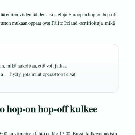
erää eniten viiden tähden arvosteluja Euroopan hop-on hop-off
vuston mukaan oppaat ovat Fáilte Ireland -sertifioituja, mikä
, mikä tarkoittaa, että voit jatkaa
la — hyöty, jota muut operaattorit eivät
o hop-on hop-off kulkee
:00, ja viimeinen lähtö on klo 17:00. Bussit kulkevat arkisin