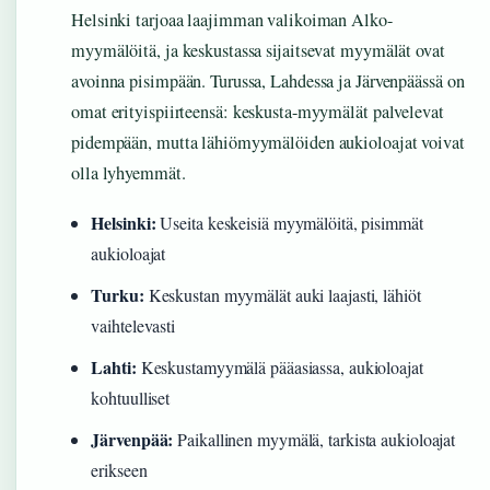
Helsinki tarjoaa laajimman valikoiman Alko-
myymälöitä, ja keskustassa sijaitsevat myymälät ovat
avoinna pisimpään. Turussa, Lahdessa ja Järvenpäässä on
omat erityispiirteensä: keskusta-myymälät palvelevat
pidempään, mutta lähiömyymälöiden aukioloajat voivat
olla lyhyemmät.
Helsinki:
Useita keskeisiä myymälöitä, pisimmät
aukioloajat
Turku:
Keskustan myymälät auki laajasti, lähiöt
vaihtelevasti
Lahti:
Keskustamyymälä pääasiassa, aukioloajat
kohtuulliset
Järvenpää:
Paikallinen myymälä, tarkista aukioloajat
erikseen