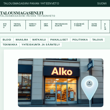
TALOUSMAGASIINI PAIVAN YHTEENVETO
SUOMI
TALOUSMAGASIINI.FI
TALOUSMAGASIINI PAIVAN YHTEENVETO
ETU
TIETOA
YHTEYS
HIST
TIETOSUOJAS
EVÄSTEKÄ
UUTIS
B
SIV
MEISTÄ
TIEDOT
ORIA
ELOSTE
YTÄNTÖ
KIRJE
L
U
O
GI
BLOGI
MAAILMA
MATKAILU
PAIKALLISET
POLITIIKKA
TALOUS
TEKNIIKKA
YHTEISKUNTA JA SÄÄNTELY