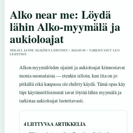
Alko near me: Löydä
lähin Alko-myymälä ja
aukioloajat
MIKAEL JANNE MAKINEN LEHTINEN • 2026-05-05 • TARKISTANUT LEO
LEHTINEN
Alkon myymälöiden sijainti ja aukioloajat kiinnostavat
monia suomalaisia — etenkin silloin, kun ilta on jo
pitkällä eikä kaupassa ole ehditty käydä. Tämä opas käy
läpi käytännöllisimmät tavat löytää lähin myymälä ja
tarkistaa aukioloajat luotettavasti.
4 LIITTYVAA ARTIKKELIA