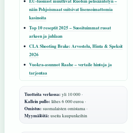
EU-tuomiot muuttivat Ruotsin pelisääntelyn –
näin Pohjoismaat suitsivat lisensoimattomia
kasinoita
Top 10 reseptit 2025 – Suosituimmat ruoat
arkeen ja juhlaan
CLA Shooting Brake: Arvostelu, Hinta & Speksit
2026
Vuokra-asunnot Raahe – vertaile hintoja ja
tarjontaa
Tuotteita verkossa:
yli 10 000 ·
Kallein pullo:
lähes 6 000 euroa ·
Omistus:
suomalaisten omistama ·
Myymälöitä:
useita kaupunkeihin