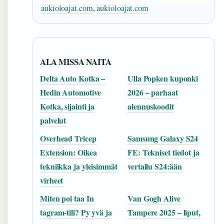
aukioloajat.com
,
aukioloajat.com
ALA MISSA NAITA
Delta Auto Kotka –
Ulla Popken kuponki
Hedin Automotive
2026 – parhaat
Kotka, sijainti ja
alennuskoodit
palvelut
Overhead Tricep
Samsung Galaxy S24
Extension: Oikea
FE: Tekniset tiedot ja
tekniikka ja yleisimmät
vertailu S24:ään
virheet
Miten poi taa In
Van Gogh Alive
tagram-tili? Py yvä ja
Tampere 2025 – liput,