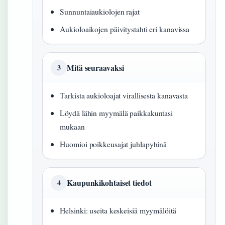
Sunnuntaiaukiolojen rajat
Aukioloaikojen päivitystahti eri kanavissa
Mitä seuraavaksi
3
Tarkista aukioloajat virallisesta kanavasta
Löydä lähin myymälä paikkakuntasi
mukaan
Huomioi poikkeusajat juhlapyhinä
Kaupunkikohtaiset tiedot
4
Helsinki: useita keskeisiä myymälöitä