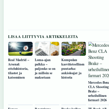
LISAA LIITTYVIA ARTIKKELEITA
Real Madrid –
Loma-ajan
Kumpulan
Arsenal:
palkka –
kasvitieteellinen
otteluhistoria,
paljonko se on
puutarha:
tilastot ja
ja milloin se
aukioloajat ja
katsominen
maksetaan
historia
Mercedes-Ben
CLA Shooting
Brake –
urheilullinen
farmari 2026
Foreca
P-natrium:
Raaka kullan
TF Bank AB 