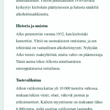
ainutlaatuinen. Yhtiön perustaminen 1930-luvulla
kytkeytyi kieltolain päättymiseen ja halusta säädellä
alkoholimarkkinoita.
Historia ja omistus
Alko perustettiin vuonna 1932, kun kieltolaki
kumottiin. Yhtiö on suomalaisten omistama, ja sen
tehtävänä on vastuullinen alkoholimyynti. Nykyään
Alko toimii osakeyhtiönä, mutta valtio on pääomistaja.
Tämä asema tekee Alkosta ainutlaatuisen
eurooppalaisessa vertailussa.
Tuotevalikoima
Alkon valikoima kattaa yli 10 000 tuotetta verkossa,
mukaan lukien viinit, oluet, väkevät juomat ja
erikoistuotteet. Kallein myyntituote on maksanut lähes
6 000 euroa, mikä osoittaa valikoiman laajuuden.