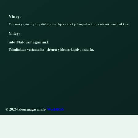
Yhteys
Vastauskykyinen yhteystiski, joka ohjaa vinkit ja korjaukset nopeasti oikeaan paikkaan.
Yhteys
info@talousmagasiini.fi
Toimituksen vastausaika: yleensa yhden arkipaivan sisalla.
© 2026 talousmagasiini.fi ·
WorldRSS