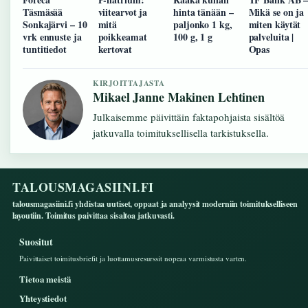
Täsmäsää
viitearvot ja
hinta tänään –
Mikä se on ja
Sonkajärvi – 10
mitä
paljonko 1 kg,
miten käytät
vrk ennuste ja
poikkeamat
100 g, 1 g
palveluita |
tuntitiedot
kertovat
Opas
KIRJOITTAJASTA
Mikael Janne Makinen Lehtinen
Julkaisemme päivittäin faktapohjaista sisältöä
jatkuvalla toimituksellisella tarkistuksella.
TALOUSMAGASIINI.FI
talousmagasiini.fi yhdistaa uutiset, oppaat ja analyysit moderniin toimitukselliseen
layoutiin. Toimitus paivittaa sisaltoa jatkuvasti.
Suositut
Paivittaiset toimitusbriefit ja luottamusresurssit nopeaa varmistusta varten.
Tietoa meistä
Yhteystiedot