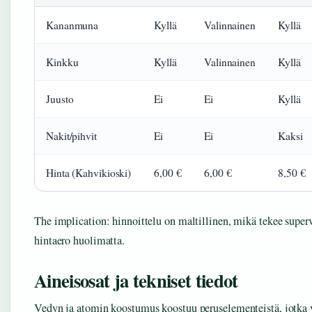
Kananmuna
Kyllä
Valinnainen
Kyllä
Kinkku
Kyllä
Valinnainen
Kyllä
Juusto
Ei
Ei
Kyllä
Nakit/pihvit
Ei
Ei
Kaksi
Hinta (Kahvikioski)
6,00 €
6,00 €
8,50 €
The implication: hinnoittelu on maltillinen, mikä tekee super
hintaero huolimatta.
Aineisosat ja tekniset tiedot
Vedyn ja atomin koostumus koostuu peruselementeistä, jotka