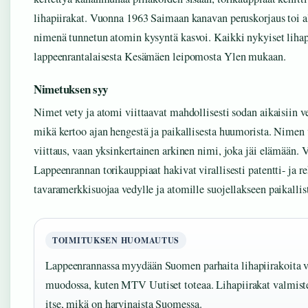
lihapiirakat. Vuonna 1963 Saimaan kanavan peruskorjaus toi alu
nimenä tunnetun atomin kysyntä kasvoi. Kaikki nykyiset lihapi
lappeenrantalaisesta Kesämäen leipomosta Ylen mukaan.
Nimetuksen syy
Nimet vety ja atomi viittaavat mahdollisesti sodan aikaisiin 
mikä kertoo ajan hengestä ja paikallisesta huumorista. Nimen 
viittaus, vaan yksinkertainen arkinen nimi, joka jäi elämään.
Lappeenrannan torikauppiaat hakivat virallisesti patentti- ja re
tavaramerkkisuojaa vedylle ja atomille suojellakseen paikallist
TOIMITUKSEN HUOMAUTUS
Lappeenrannassa myydään Suomen parhaita lihapiirakoita 
muodossa, kuten MTV Uutiset toteaa. Lihapiirakat valmiste
itse, mikä on harvinaista Suomessa.