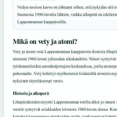
Vedyn suosion kasvu on johtanut siihen, että nykyään sit
Suomessa 1990-luvulta lähtien, vaikka alkuperä on edelleen
Lappeenrannan kauppatorilla.
Mikä on vety ja atomi?
Vety ja atomi ovat Lappeenrannan kauppatorin ikonisia lihapiir
nimensä 1960-luvun ydinsodan aikakaudelta. Nimet syntyivät
työskennelleiden autonkuljettajien keskuudessa, joilla atomi
puheenaihe. Vety kehittyi myöhemmin lisäämällä atomiin myös
nykyinen täyteläisempi versio.
Historia ja alkuperä
Lihapiirakoiden myynti Lappeenrannan torilla alkoi jo ennen 
versiot syntyivät asiakkaiden toiveesta 1960-luvun alussa. Kun
keitettyä kananmunaa piirakoiden sisään, torikauppiaat kehitt