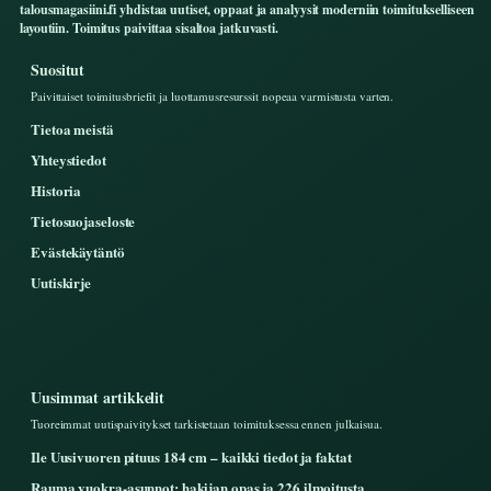
talousmagasiini.fi yhdistaa uutiset, oppaat ja analyysit moderniin toimitukselliseen
layoutiin. Toimitus paivittaa sisaltoa jatkuvasti.
Suositut
Paivittaiset toimitusbriefit ja luottamusresurssit nopeaa varmistusta varten.
Tietoa meistä
Yhteystiedot
Historia
Tietosuojaseloste
Evästekäytäntö
Uutiskirje
Uusimmat artikkelit
Tuoreimmat uutispaivitykset tarkistetaan toimituksessa ennen julkaisua.
Ile Uusivuoren pituus 184 cm – kaikki tiedot ja faktat
Rauma vuokra-asunnot: hakijan opas ja 226 ilmoitusta