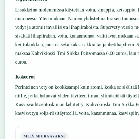
Lisukkeina molemmissa käytetään voita, sinappia, ketsuppia, ku
majoneesia Ylen mukaan. Näiden yhdistelmä luo sen tunnusom
vedyt ja atomit tavallisista lihapiirakoista. Supervety-versio
sisältää lihapiirakan, voita, kananmunaa, valittavan mukaan s
keittokinkkua, juustoa sekä kaksi nakkia tai jauhelihapihvin. S
maksaa Kahvikioski Tmi Sirkka Peitsomassa 6,00 euroa, kun t
euroa.
Kokoerot
Perinteinen vety on kookkaampi kuin atomi, koska se sisältää 
niille, jotka haluavat yhden täytteen ilman ylimääräistä täytelä
Kasvisvaihtoehtoakin on kehitetty: Kahvikioski Tmi Sirkka P
kasvisvetyn soija-riisitäytteellä, voita, kananmunaa, kasvispihv
MITÄ SEURAAVAKSI