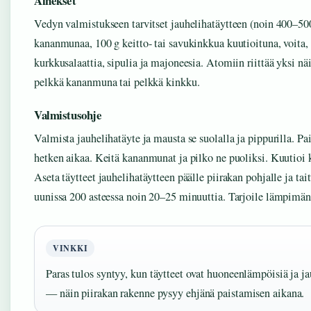
Ainekset
Vedyn valmistukseen tarvitset jauhelihatäytteen (noin 400–500
kananmunaa, 100 g keitto- tai savukinkkua kuutioituna, voita, 
kurkkusalaattia, sipulia ja majoneesia. Atomiin riittää yksi nä
pelkkä kananmuna tai pelkkä kinkku.
Valmistusohje
Valmista jauhelihatäyte ja mausta se suolalla ja pippurilla. Pai
hetken aikaa. Keitä kananmunat ja pilko ne puoliksi. Kuutioi k
Aseta täytteet jauhelihatäytteen päälle piirakan pohjalle ja tait
uunissa 200 asteessa noin 20–25 minuuttia. Tarjoile lämpimän
VINKKI
Paras tulos syntyy, kun täytteet ovat huoneenlämpöisiä ja j
— näin piirakan rakenne pysyy ehjänä paistamisen aikana.