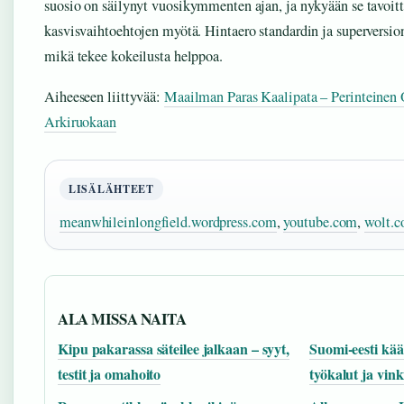
suosio on säilynyt vuosikymmenten ajan, ja nykyään se tavoit
kasvisvaihtoehtojen myötä. Hintaero standardin ja superversion
mikä tekee kokeilusta helppoa.
Aiheeseen liittyvää:
Maailman Paras Kaalipata – Perinteinen
Arkiruokaan
LISÄLÄHTEET
meanwhileinlongfield.wordpress.com
,
youtube.com
,
wolt.
ALA MISSA NAITA
Kipu pakarassa säteilee jalkaan – syyt,
Suomi-eesti kä
testit ja omahoito
työkalut ja vink