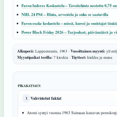
Faron Inderes Keskustelu – Tavoitehinta nostettu 0,75 e
NHL 24 PS4 – Hinta, arvostelu ja onko se saatavilla
Faron osake keskustelu – missä, kurssi ja omistajat tänä
Power Black Friday 2026 – Tarjoukset, päivämäärä ja vi
Alkuperä:
Vuosittainen myynti:
Lappeenranta, 1963 ·
yli mil
Myyntipaikat torilla:
Täytteet:
7 kioskia ·
kinkku ja muna
PIKAKATSAUS
Vahvistetut faktat
1
Atomi syntyi vuonna 1963 Saimaan kanavan peruskorj