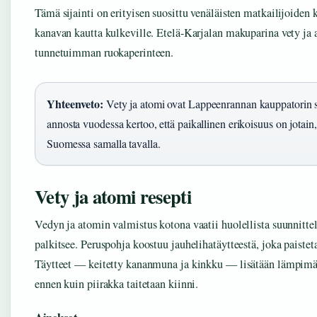
Tämä sijainti on erityisen suosittu venäläisten matkailijoide
kanavan kautta kulkeville. Etelä-Karjalan makuparina vety ja
tunnetuimman ruokaperinteen.
Yhteenveto:
Vety ja atomi ovat Lappeenrannan kauppatorin 
annosta vuodessa kertoo, että paikallinen erikoisuus on jotain,
Suomessa samalla tavalla.
Vety ja atomi resepti
Vedyn ja atomin valmistus kotona vaatii huolellista suunnitte
palkitsee. Peruspohja koostuu jauhelihatäytteestä, joka paistet
Täytteet — keitetty kananmuna ja kinkku — lisätään lämpimän
ennen kuin piirakka taitetaan kiinni.