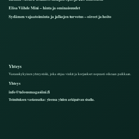
Elisa Viihde Mini – hinta ja ominaisuudet
Sydämen vajaatoiminta ja jalkojen turvotus – oireet ja hoito
Yhteys
Vastauskykyinen yhteystiski, joka ohjaa vinkit ja korjaukset nopeasti oikeaan paikkaan.
Yhteys
info@talousmagasiini.fi
Toimituksen vastausaika: yleensa yhden arkipaivan sisalla.