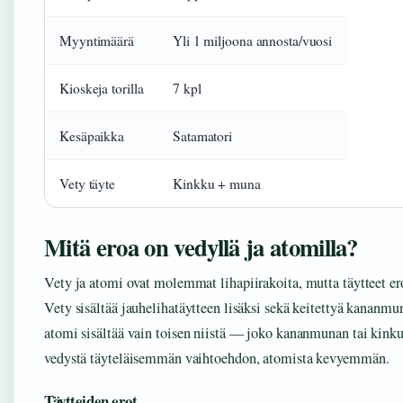
Myyntimäärä
Yli 1 miljoona annosta/vuosi
Kioskeja torilla
7 kpl
Kesäpaikka
Satamatori
Vety täyte
Kinkku + muna
Mitä eroa on vedyllä ja atomilla?
Vety ja atomi ovat molemmat lihapiirakoita, mutta täytteet ero
Vety sisältää jauhelihatäytteen lisäksi sekä keitettyä kananmu
atomi sisältää vain toisen niistä — joko kananmunan tai kinku
vedystä täyteläisemmän vaihtoehdon, atomista kevyemmän.
Täytteiden erot