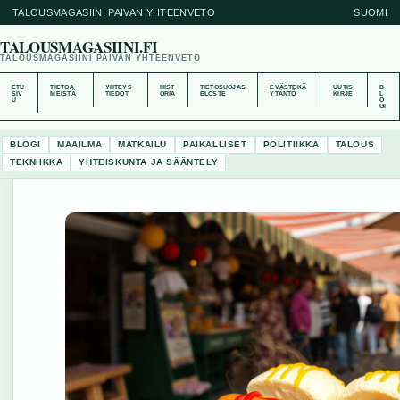
TALOUSMAGASIINI PAIVAN YHTEENVETO
SUOMI
TALOUSMAGASIINI.FI
TALOUSMAGASIINI PAIVAN YHTEENVETO
ETU
TIETOA
YHTEYS
HIST
TIETOSUOJAS
EVÄSTEKÄ
UUTIS
B
SIV
MEISTÄ
TIEDOT
ORIA
ELOSTE
YTÄNTÖ
KIRJE
L
U
O
GI
BLOGI
MAAILMA
MATKAILU
PAIKALLISET
POLITIIKKA
TALOUS
TEKNIIKKA
YHTEISKUNTA JA SÄÄNTELY