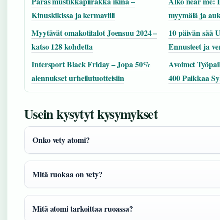
Paras mustikkapiirakka ikinä –
Alko near me: 
Kinuskikissa ja kermaviili
myymälä ja auk
Myytävät omakotitalot Joensuu 2024 –
10 päivän sää 
katso 128 kohdetta
Ennusteet ja ve
Intersport Black Friday – Jopa 50%
Avoimet Työpai
alennukset urheilutuotteisiin
400 Paikkaa Sy
Usein kysytyt kysymykset
Onko vety atomi?
Mitä ruokaa on vety?
Mitä atomi tarkoittaa ruoassa?