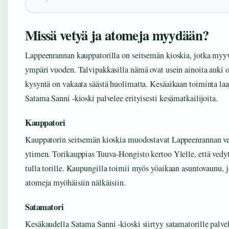
Missä vetyä ja atomeja myydään?
Lappeenrannan kauppatorilla on seitsemän kioskia, jotka myyv
ympäri vuoden. Talvipakkasilla nämä ovat usein ainoita auki o
kysyntä on vakaata säästä huolimatta. Kesäaikaan toiminta laaj
Satama Sanni -kioski palvelee erityisesti kesämatkailijoita.
Kauppatori
Kauppatorin seitsemän kioskia muodostavat Lappeenrannan vet
ytimen. Torikauppias Tuuva-Hongisto kertoo Ylelle, että vedyt 
tulla torille. Kaupungilla toimii myös yöaikaan asuntovaunu, 
atomeja myöhäisiin nälkäisiin.
Satamatori
Kesäkaudella Satama Sanni -kioski siirtyy satamatorille palve