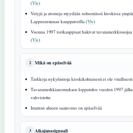
(
Yle
)
Vetyjä ja atomeja myydään seitsemässä kioskissa ympä
Lappeenrannan kauppatorilla (
Yle
)
Vuonna 1997 torikauppiaat hakivat tavaramerkkisuojaa v
(
Yle
)
Mikä on epäselvää
2
Tarkkoja nykyhintoja kioskikohtaisesti ei ole virallises
Tavaramerkkianomuksen lopputulos vuoden 1997 jälkeen 
vahvistettu
Imatran alueen saatavuus on epäselvää
Aikajanasignaali
3