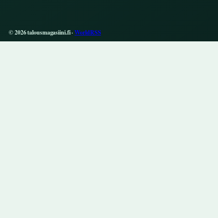
© 2026 talousmagasiini.fi ·
WorldRSS