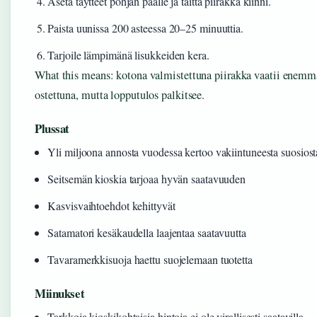
Aseta täytteet pohjan päälle ja taitta piirakka kiinni.
Paista uunissa 200 asteessa 20–25 minuuttia.
Tarjoile lämpimänä lisukkeiden kera.
What this means: kotona valmistettuna piirakka vaatii enemmä
ostettuna, mutta lopputulos palkitsee.
Plussat
Yli miljoona annosta vuodessa kertoo vakiintuneesta suosiost
Seitsemän kioskia tarjoaa hyvän saatavuuden
Kasvisvaihtoehdot kehittyvät
Satamatori kesäkaudella laajentaa saatavuutta
Tavaramerkkisuoja haettu suojelemaan tuotetta
Miinukset
Tarkkoja kioskikohtaisia hintoja ei ole virallisesti saatavilla