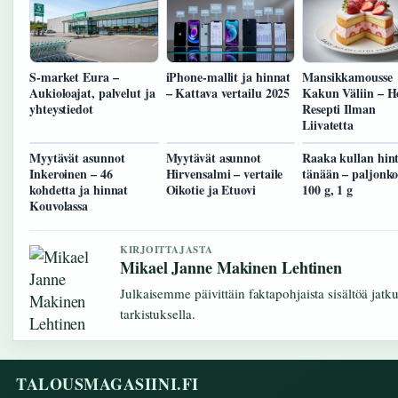
S-market Eura –
iPhone-mallit ja hinnat
Mansikkamousse
Aukioloajat, palvelut ja
– Kattava vertailu 2025
Kakun Väliin – H
yhteystiedot
Resepti Ilman
Liivatetta
Myytävät asunnot
Myytävät asunnot
Raaka kullan hin
Inkeroinen – 46
Hirvensalmi – vertaile
tänään – paljonko
kohdetta ja hinnat
Oikotie ja Etuovi
100 g, 1 g
Kouvolassa
KIRJOITTAJASTA
Mikael Janne Makinen Lehtinen
Julkaisemme päivittäin faktapohjaista sisältöä jatku
tarkistuksella.
TALOUSMAGASIINI.FI