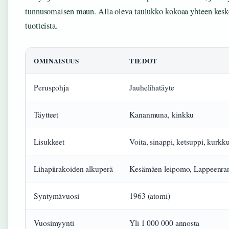
tunnusomaisen maun. Alla oleva taulukko kokoaa yhteen kesk
tuotteista.
OMINAISUUS
TIEDOT
Peruspohja
Jauhelihatäyte
Täytteet
Kananmuna, kinkku
Lisukkeet
Voita, sinappi, ketsuppi, kurkku
Lihapiirakoiden alkuperä
Kesämäen leipomo, Lappeenra
Syntymävuosi
1963 (atomi)
Vuosimyynti
Yli 1 000 000 annosta