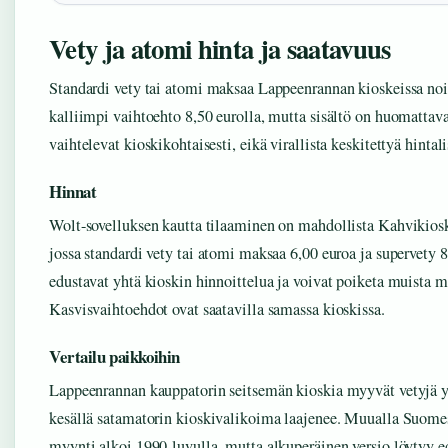
Vety ja atomi hinta ja saatavuus
Standardi vety tai atomi maksaa Lappeenrannan kioskeissa noi
kalliimpi vaihtoehto 8,50 eurolla, mutta sisältö on huomattava
vaihtelevat kioskikohtaisesti, eikä virallista keskitettyä hintali
Hinnat
Wolt-sovelluksen kautta tilaaminen on mahdollista Kahvikios
jossa standardi vety tai atomi maksaa 6,00 euroa ja supervety
edustavat yhtä kioskin hinnoittelua ja voivat poiketa muista m
Kasvisvaihtoehdot ovat saatavilla samassa kioskissa.
Vertailu paikkoihin
Lappeenrannan kauppatorin seitsemän kioskia myyvät vetyjä 
kesällä satamatorin kioskivalikoima laajenee. Muualla Suome
myynti alkoi 1990-luvulla, mutta alkuperäinen versio löytyy e