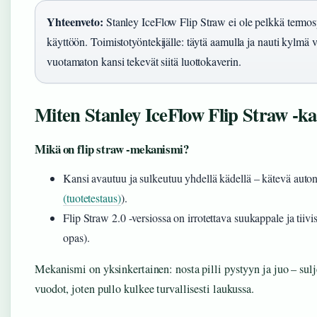
Yhteenveto:
Stanley IceFlow Flip Straw ei ole pelkkä termosp
käyttöön. Toimistotyöntekijälle: täytä aamulla ja nauti kylmä 
vuotamaton kansi tekevät siitä luottokaverin.
Miten Stanley IceFlow Flip Straw -ka
Mikä on flip straw -mekanismi?
Kansi avautuu ja sulkeutuu yhdellä kädellä – kätevä auton r
(tuotetestaus)
).
Flip Straw 2.0 -versiossa on irrotettava suukappale ja tiiv
opas).
Mekanismi on yksinkertainen: nosta pilli pystyyn ja juo – sulj
vuodot, joten pullo kulkee turvallisesti laukussa.