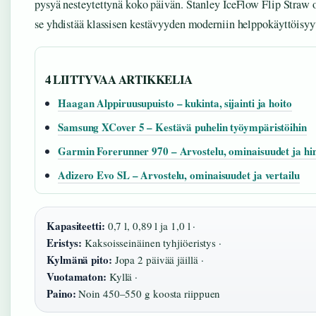
pysyä nesteytettynä koko päivän. Stanley IceFlow Flip Straw 
se yhdistää klassisen kestävyyden moderniin helppokäyttöisyy
4 LIITTYVAA ARTIKKELIA
Haagan Alppiruusupuisto – kukinta, sijainti ja hoito
Samsung XCover 5 – Kestävä puhelin työympäristöihin
Garmin Forerunner 970 – Arvostelu, ominaisuudet ja hi
Adizero Evo SL – Arvostelu, ominaisuudet ja vertailu
Kapasiteetti:
0,7 l, 0,89 l ja 1,0 l ·
Eristys:
Kaksoisseinäinen tyhjiöeristys ·
Kylmänä pito:
Jopa 2 päivää jäillä ·
Vuotamaton:
Kyllä ·
Paino:
Noin 450–550 g koosta riippuen