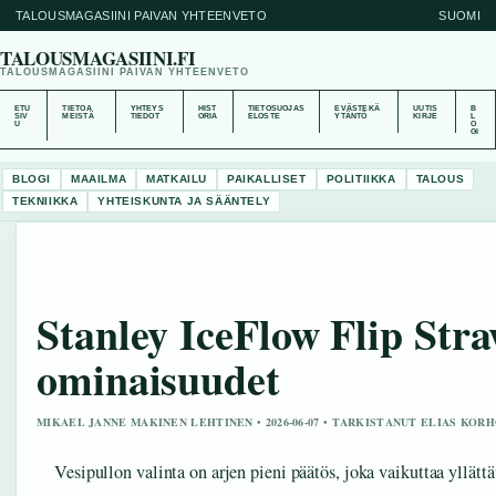
TALOUSMAGASIINI PAIVAN YHTEENVETO
SUOMI
TALOUSMAGASIINI.FI
TALOUSMAGASIINI PAIVAN YHTEENVETO
ETU
TIETOA
YHTEYS
HIST
TIETOSUOJAS
EVÄSTEKÄ
UUTIS
B
SIV
MEISTÄ
TIEDOT
ORIA
ELOSTE
YTÄNTÖ
KIRJE
L
U
O
GI
BLOGI
MAAILMA
MATKAILU
PAIKALLISET
POLITIIKKA
TALOUS
TEKNIIKKA
YHTEISKUNTA JA SÄÄNTELY
Stanley IceFlow Flip Stra
ominaisuudet
MIKAEL JANNE MAKINEN LEHTINEN • 2026-06-07 • TARKISTANUT ELIAS KOR
Vesipullon valinta on arjen pieni päätös, joka vaikuttaa yllätt