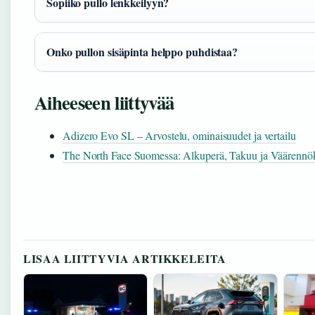
Sopiiko pullo lenkkeilyyn?
Onko pullon sisäpinta helppo puhdistaa?
Aiheeseen liittyvää
Adizero Evo SL – Arvostelu, ominaisuudet ja vertailu
The North Face Suomessa: Alkuperä, Takuu ja Väärennö
LISAA LIITTYVIA ARTIKKELEITA