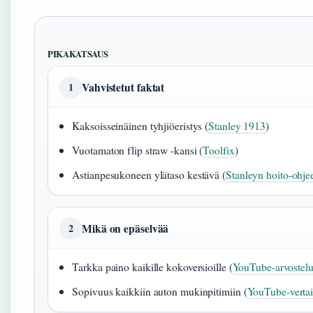
PIKAKATSAUS
Vahvistetut faktat
1
Kaksoisseinäinen tyhjiöeristys (
Stanley 1913
)
Vuotamaton flip straw -kansi (
Toolfix
)
Astianpesukoneen ylätaso kestävä (
Stanleyn hoito-ohje
Mikä on epäselvää
2
Tarkka paino kaikille kokoversioille (
YouTube-arvostel
Sopivuus kaikkiin auton mukinpitimiin (
YouTube-vertai