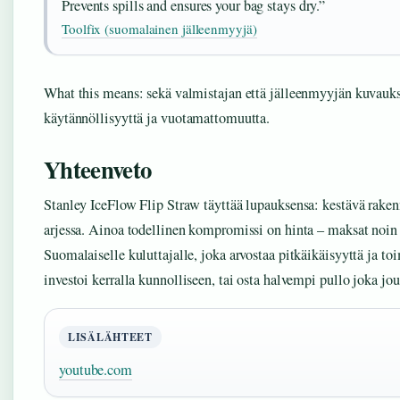
Prevents spills and ensures your bag stays dry.”
Toolfix (suomalainen jälleenmyyjä)
What this means: sekä valmistajan että jälleenmyyjän kuvauk
käytännöllisyyttä ja vuotamattomuutta.
Yhteenveto
Stanley IceFlow Flip Straw täyttää lupauksensa: kestävä raken
arjessa. Ainoa todellinen kompromissi on hinta – maksat noin 
Suomalaiselle kuluttajalle, joka arvostaa pitkäikäisyyttä ja to
investoi kerralla kunnolliseen, tai osta halvempi pullo joka j
LISÄLÄHTEET
youtube.com