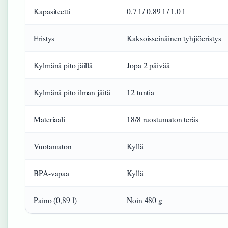
Kapasiteetti
0,7 l / 0,89 l / 1,0 l
Eristys
Kaksoisseinäinen tyhjiöeristys
Kylmänä pito jäillä
Jopa 2 päivää
Kylmänä pito ilman jäitä
12 tuntia
Materiaali
18/8 ruostumaton teräs
Vuotamaton
Kyllä
BPA-vapaa
Kyllä
Paino (0,89 l)
Noin 480 g