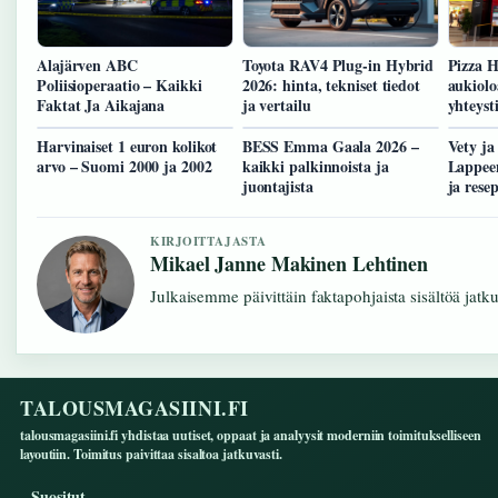
Alajärven ABC
Toyota RAV4 Plug-in Hybrid
Pizza H
Poliisioperaatio – Kaikki
2026: hinta, tekniset tiedot
aukiolo
Faktat Ja Aikajana
ja vertailu
yhteyst
Harvinaiset 1 euron kolikot
BESS Emma Gaala 2026 –
Vety ja
arvo – Suomi 2000 ja 2002
kaikki palkinnoista ja
Lappeen
juontajista
ja resep
KIRJOITTAJASTA
Mikael Janne Makinen Lehtinen
Julkaisemme päivittäin faktapohjaista sisältöä jatkuv
TALOUSMAGASIINI.FI
talousmagasiini.fi yhdistaa uutiset, oppaat ja analyysit moderniin toimitukselliseen
layoutiin. Toimitus paivittaa sisaltoa jatkuvasti.
Suositut