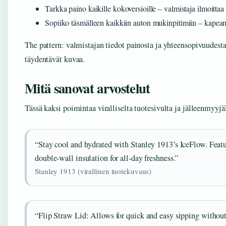
Tarkka paino kaikille kokoversioille – valmistaja ilmoitta
Sopiiko täsmälleen kaikkiin auton mukinpitimiin – kapeamp
The pattern: valmistajan tiedot painosta ja yhteensopivuudesta 
täydentävät kuvaa.
Mitä sanovat arvostelut
Tässä kaksi poimintaa viralliselta tuotesivulta ja jälleenmyyjä
“Stay cool and hydrated with Stanley 1913’s IceFlow. Featur
double-wall insulation for all-day freshness.”
Stanley 1913 (virallinen tuotekuvaus)
“Flip Straw Lid: Allows for quick and easy sipping withou