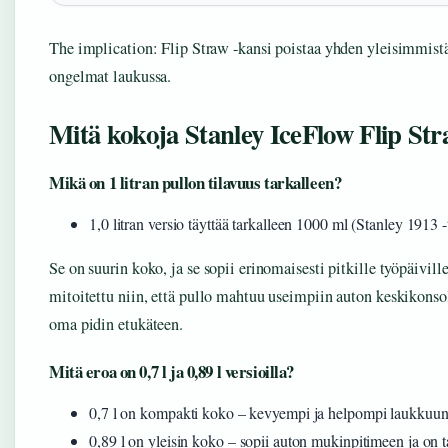
The implication: Flip Straw -kansi poistaa yhden yleisimmistä
ongelmat laukussa.
Mitä kokoja Stanley IceFlow Flip Str
Mikä on 1 litran pullon tilavuus tarkalleen?
1,0 litran versio täyttää tarkalleen 1000 ml (Stanley 1913 -
Se on suurin koko, ja se sopii erinomaisesti pitkille työpäiville
mitoitettu niin, että pullo mahtuu useimpiin auton keskikonso
oma pidin etukäteen.
Mitä eroa on 0,7 l ja 0,89 l versioilla?
0,7 l on kompakti koko – kevyempi ja helpompi laukkuun 
0,89 l on yleisin koko – sopii auton mukinpitimeen ja on t