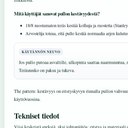
liikkeessä.
Mitä käyttäjät sanovat pullon kestävyydestä?
18/8 ruostumaton teräs kestää kolhuja ja ruostetta (Stanley
Arvostelija toteaa, että pullo kestää normaalia arjen kulut
KÄYTÄNNÖN NEUVO
Jos pullo putoaa asvaltille, ulkopinta saattaa naarmuuntua, 
Teräsrunko on paksu ja tukeva.
The pattern: kestävyys on eristyskyvyn rinnalla pullon vahvuus
käyttövuosina.
Tekniset tiedot
Viisi keskeistä speksiä, yksi johtopäätös: eristys ja materiaali