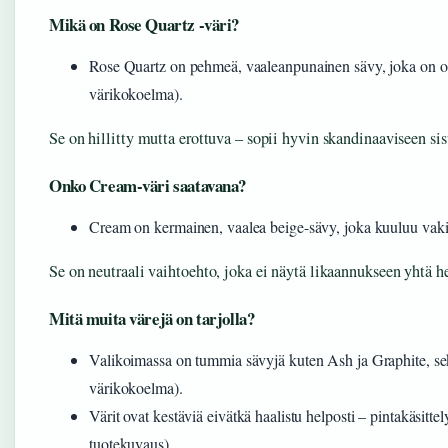
Mikä on Rose Quartz -väri?
Rose Quartz on pehmeä, vaaleanpunainen sävy, joka on ol
värikokoelma).
Se on hillitty mutta erottuva – sopii hyvin skandinaaviseen sis
Onko Cream-väri saatavana?
Cream on kermainen, vaalea beige-sävy, joka kuuluu vaki
Se on neutraali vaihtoehto, joka ei näytä likaannukseen yhtä h
Mitä muita värejä on tarjolla?
Valikoimassa on tummia sävyjä kuten Ash ja Graphite, se
värikokoelma).
Värit ovat kestäviä eivätkä haalistu helposti – pintakäsitte
tuotekuvaus).