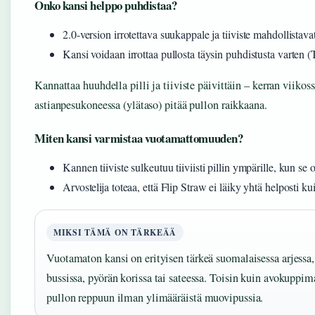
Onko kansi helppo puhdistaa?
2.0-version irrotettava suukappale ja tiiviste mahdollistav
Kansi voidaan irrottaa pullosta täysin puhdistusta varten 
Kannattaa huuhdella pilli ja tiiviste päivittäin – kerran viikos
astianpesukoneessa (ylätaso) pitää pullon raikkaana.
Miten kansi varmistaa vuotamattomuuden?
Kannen tiiviste sulkeutuu tiiviisti pillin ympärille, kun se
Arvostelija toteaa, että Flip Straw ei läiky yhtä helposti 
MIKSI TÄMÄ ON TÄRKEÄÄ
Vuotamaton kansi on erityisen tärkeä suomalaisessa arjessa,
bussissa, pyörän korissa tai sateessa. Toisin kuin avokuppimal
pullon reppuun ilman ylimääräistä muovipussia.