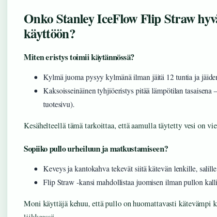
Onko Stanley IceFlow Flip Straw hyvä
käyttöön?
Miten eristys toimii käytännössä?
Kylmä juoma pysyy kylmänä ilman jäitä 12 tuntia ja jäide
Kaksoisseinäinen tyhjiöeristys pitää lämpötilan tasaisena 
tuotesivu).
Kesähelteellä tämä tarkoittaa, että aamulla täytetty vesi on viel
Sopiiko pullo urheiluun ja matkustamiseen?
Keveys ja kantokahva tekevät siitä kätevän lenkille, salill
Flip Straw -kansi mahdollistaa juomisen ilman pullon kallis
Moni käyttäjä kehuu, että pullo on huomattavasti kätevämpi kui