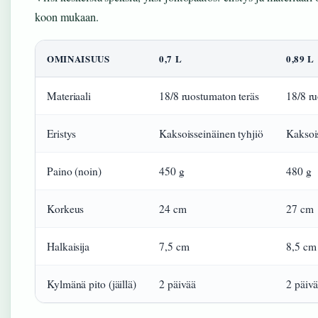
koon mukaan.
OMINAISUUS
0,7 L
0,89 L
Materiaali
18/8 ruostumaton teräs
18/8 ru
Eristys
Kaksoisseinäinen tyhjiö
Kaksois
Paino (noin)
450 g
480 g
Korkeus
24 cm
27 cm
Halkaisija
7,5 cm
8,5 cm
Kylmänä pito (jäillä)
2 päivää
2 päiv