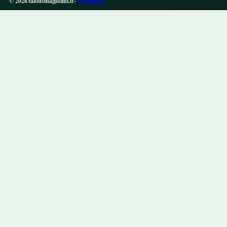
© 2026 talousmagasiini.fi ·
WorldRSS