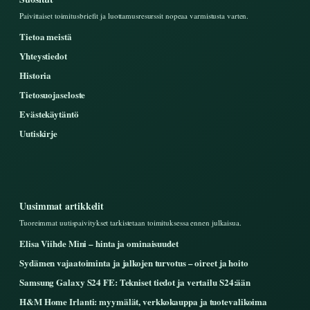
Paivittaiset toimitusbriefit ja luottamusresurssit nopeaa varmistusta varten.
Tietoa meistä
Yhteystiedot
Historia
Tietosuojaseloste
Evästekäytäntö
Uutiskirje
Uusimmat artikkelit
Tuoreimmat uutispaivitykset tarkistetaan toimituksessa ennen julkaisua.
Elisa Viihde Mini – hinta ja ominaisuudet
Sydämen vajaatoiminta ja jalkojen turvotus – oireet ja hoito
Samsung Galaxy S24 FE: Tekniset tiedot ja vertailu S24:ään
H&M Home Irlanti: myymälät, verkkokauppa ja tuotevalikoima