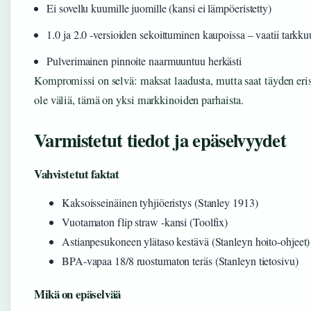
Ei sovellu kuumille juomille (kansi ei lämpöeristetty)
1.0 ja 2.0 -versioiden sekoittuminen kaupoissa – vaatii tarkku
Pulverimainen pinnoite naarmuuntuu herkästi
Kompromissi on selvä: maksat laadusta, mutta saat täyden eri
ole väliä, tämä on yksi markkinoiden parhaista.
Varmistetut tiedot ja epäselvyydet
Vahvistetut faktat
Kaksoisseinäinen tyhjiöeristys (Stanley 1913)
Vuotamaton flip straw -kansi (Toolfix)
Astianpesukoneen ylätaso kestävä (Stanleyn hoito-ohjeet)
BPA-vapaa 18/8 ruostumaton teräs (Stanleyn tietosivu)
Mikä on epäselvää