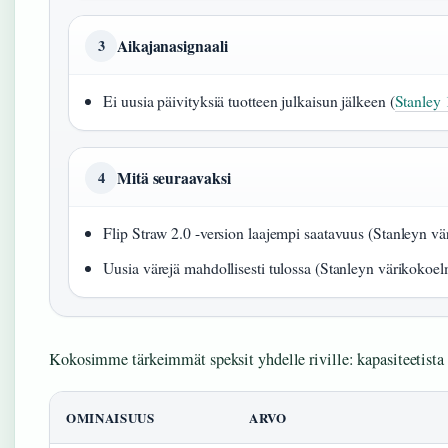
Aikajanasignaali
3
Ei uusia päivityksiä tuotteen julkaisun jälkeen (
Stanley
Mitä seuraavaksi
4
Flip Straw 2.0 -version laajempi saatavuus (Stanleyn v
Uusia värejä mahdollisesti tulossa (Stanleyn värikokoe
Kokosimme tärkeimmät speksit yhdelle riville: kapasiteetista 
OMINAISUUS
ARVO