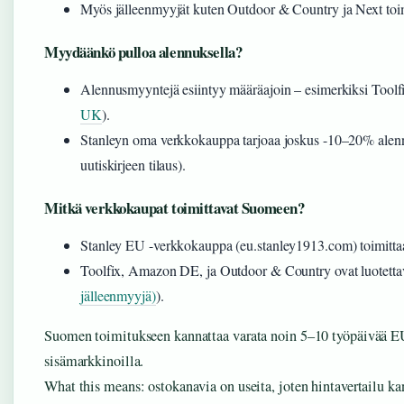
Myös jälleenmyyjät kuten Outdoor & Country ja Next toimit
Myydäänkö pulloa alennuksella?
Alennusmyyntejä esiintyy määräajoin – esimerkiksi Tool
UK
).
Stanleyn oma verkkokauppa tarjoaa joskus -10–20% alennuk
uutiskirjeen tilaus).
Mitkä verkkokaupat toimittavat Suomeen?
Stanley EU -verkkokauppa (eu.stanley1913.com) toimittaa 
Toolfix, Amazon DE, ja Outdoor & Country ovat luotettav
jälleenmyyjä)
).
Suomen toimitukseen kannattaa varata noin 5–10 työpäivää EU:
sisämarkkinoilla.
What this means: ostokanavia on useita, joten hintavertailu ka