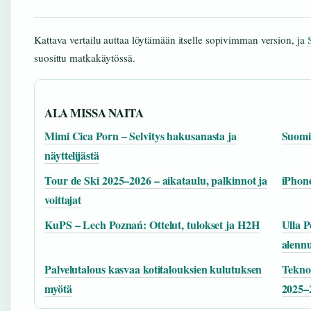
Kattava vertailu auttaa löytämään itselle sopivimman version, ja
suosittu matkakäytössä.
ALA MISSA NAITA
Mimi Cica Porn – Selvitys hakusanasta ja
Suomi-
näyttelijästä
Tour de Ski 2025–2026 – aikataulu, palkinnot ja
iPhone
voittajat
KuPS – Lech Poznań: Ottelut, tulokset ja H2H
Ulla 
alenn
Palvelutalous kasvaa kotitalouksien kulutuksen
Teknol
myötä
2025–