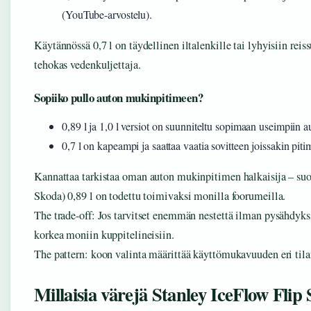
(YouTube-arvostelu).
Käytännössä 0,7 l on täydellinen iltalenkille tai lyhyisiin reiss
tehokas vedenkuljettaja.
Sopiiko pullo auton mukinpitimeen?
0,89 l ja 1,0 l versiot on suunniteltu sopimaan useimpiin 
0,7 l on kapeampi ja saattaa vaatia sovitteen joissakin pit
Kannattaa tarkistaa oman auton mukinpitimen halkaisija – suo
Skoda) 0,89 l on todettu toimivaksi monilla foorumeilla.
The trade-off: Jos tarvitset enemmän nestettä ilman pysähdyksiä
korkea moniin kuppitelineisiin.
The pattern: koon valinta määrittää käyttömukavuuden eri tila
Millaisia värejä Stanley IceFlow Flip