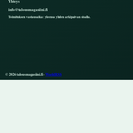
Yhteys
info@talousmagasiini.fi
Toimituksen vastausaika: yleensa yhden arkipaivan sisalla.
© 2026 talousmagasiini.fi ·
WorldRSS