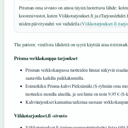
Prisman oma sivusto on ainoa täysin luotettava lähde: kol
koostesivustot, kuten Viikkotarjoukset.fi ja eTarjouslehdet.f
niiden päivitystahti voi vaihdella (
Viikkotarjoukset.fi (tarj
The pattern: virallista lähdettä on syytä käyttää aina ristiintar
Prisma verkkokauppa tarjoukset
Prisman verkkokaupassa tuotteiden hinnat näkyvät reaaliaik
saatavilla kaikilla paikkakunnilla.
Esimerkiksi Prisma-kahvi Pieksämäki (S-ryhmän oma merkk
tuotteeksi monilla alueilla, ja sen hinta on noin 9,95 € (
Kahvitarjoukset kannattaa tarkistaa suoraan verkkokaupan
Viikkotarjoukset.fi -sivusto
Viikkotarjoukset.fi (tarjousaggregointipalvelu) listaa tällä 