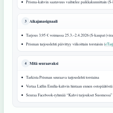
Prisma-kahvin saatavuus vaihtelee paikkakunnittain (S
Aikajanasignaali
3
Tarjous 3,95 € voimassa 25.3.–2.4.2026 (S-kaupat (vir
Prisman tarjouslehti päivittyy viikoittain torstaisin (
eTarj
Mitä seuraavaksi
4
Tarkista Prisman seuraava tarjouslehti torstaina
Vertaa Lidlin Emilia-kahvin hintaan ennen ostopäätöstä
Seuraa Facebook-ryhmää “Kahvi tarjoukset Suomessa”