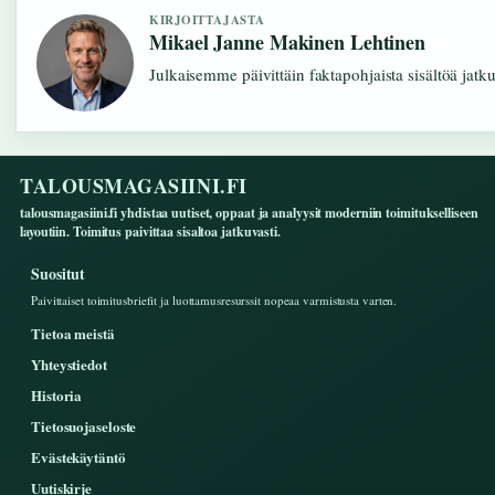
KIRJOITTAJASTA
Mikael Janne Makinen Lehtinen
Julkaisemme päivittäin faktapohjaista sisältöä jatkuv
TALOUSMAGASIINI.FI
talousmagasiini.fi yhdistaa uutiset, oppaat ja analyysit moderniin toimitukselliseen
layoutiin. Toimitus paivittaa sisaltoa jatkuvasti.
Suositut
Paivittaiset toimitusbriefit ja luottamusresurssit nopeaa varmistusta varten.
Tietoa meistä
Yhteystiedot
Historia
Tietosuojaseloste
Evästekäytäntö
Uutiskirje