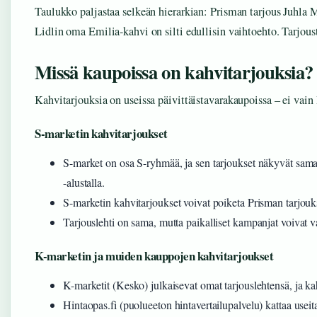
Taulukko paljastaa selkeän hierarkian: Prisman tarjous Juhla 
Lidlin oma Emilia-kahvi on silti edullisin vaihtoehto. Tarjou
Missä kaupoissa on kahvitarjouksia?
Kahvitarjouksia on useissa päivittäistavarakaupoissa – ei vain
S-marketin kahvitarjoukset
S-market on osa S-ryhmää, ja sen tarjoukset näkyvät sama
-alustalla.
S-marketin kahvitarjoukset voivat poiketa Prisman tarjouk
Tarjouslehti on sama, mutta paikalliset kampanjat voivat v
K-marketin ja muiden kauppojen kahvitarjoukset
K-marketit (Kesko) julkaisevat omat tarjouslehtensä, ja k
Hintaopas.fi (puolueeton hintavertailupalvelu) kattaa useita 