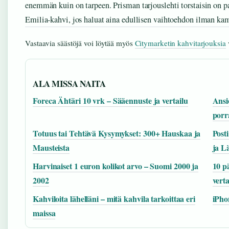
enemmän kuin on tarpeen. Prisman tarjouslehti torstaisin on par
Emilia-kahvi, jos haluat aina edullisen vaihtoehdon ilman ka
Vastaavia säästöjä voi löytää myös
Citymarketin kahvitarjouksia
v
ALA MISSA NAITA
Foreca Ähtäri 10 vrk – Sääennuste ja vertailu
Ansi
porr
Totuus tai Tehtävä Kysymykset: 300+ Hauskaa ja
Post
Mausteista
ja L
Harvinaiset 1 euron kolikot arvo – Suomi 2000 ja
10 p
2002
verta
Kahviloita lähelläni – mitä kahvila tarkoittaa eri
iPho
maissa