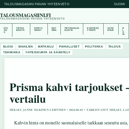
TALOUSMAGASIINI PAIVAN YHTEENVETO
SUOMI
TALOUSMAGASIINI.FI
TALOUSMAGASIINI PAIVAN YHTEENVETO
ETU
TIETOA
YHTEYS
HIST
TIETOSUOJAS
EVÄSTEKÄ
UUTIS
B
SIV
MEISTÄ
TIEDOT
ORIA
ELOSTE
YTÄNTÖ
KIRJE
L
U
O
GI
BLOGI
MAAILMA
MATKAILU
PAIKALLISET
POLITIIKKA
TALOUS
TEKNIIKKA
YHTEISKUNTA JA SÄÄNTELY
Prisma kahvi tarjoukset 
vertailu
MIKAEL JANNE MAKINEN LEHTINEN • 2026-06-02 • TARKISTANUT MIKAEL LA
Kahvin hinta on monelle suomalaiselle tarkkaan seurattu asia, 