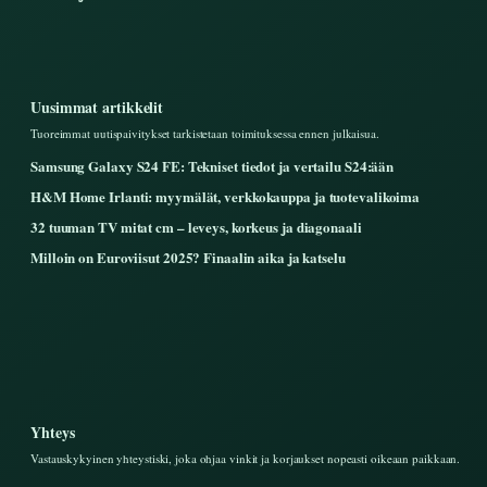
Uusimmat artikkelit
Tuoreimmat uutispaivitykset tarkistetaan toimituksessa ennen julkaisua.
Samsung Galaxy S24 FE: Tekniset tiedot ja vertailu S24:ään
H&M Home Irlanti: myymälät, verkkokauppa ja tuotevalikoima
32 tuuman TV mitat cm – leveys, korkeus ja diagonaali
Milloin on Euroviisut 2025? Finaalin aika ja katselu
Yhteys
Vastauskykyinen yhteystiski, joka ohjaa vinkit ja korjaukset nopeasti oikeaan paikkaan.