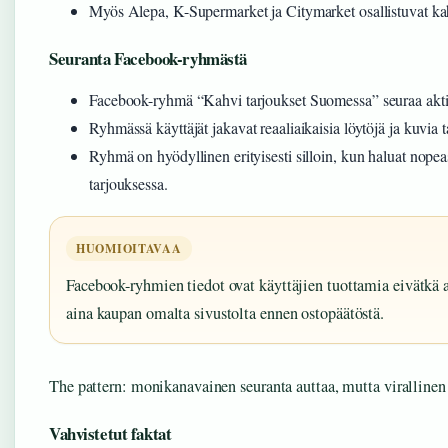
Myös Alepa, K-Supermarket ja Citymarket osallistuvat k
Seuranta Facebook-ryhmästä
Facebook-ryhmä “Kahvi tarjoukset Suomessa” seuraa aktiiv
Ryhmässä käyttäjät jakavat reaaliaikaisia löytöjä ja kuvia t
Ryhmä on hyödyllinen erityisesti silloin, kun haluat nope
tarjouksessa.
HUOMIOITAVAA
Facebook-ryhmien tiedot ovat käyttäjien tuottamia eivätkä ai
aina kaupan omalta sivustolta ennen ostopäätöstä.
The pattern: monikanavainen seuranta auttaa, mutta virallinen l
Vahvistetut faktat