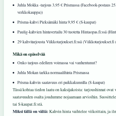
Juhla Mokka -tarjous 3,95 € Prismassa (Facebook-postaus 25.
verkkokauppa))
Prisma-kahvi Pieksämäki hinta 9,95 € (S-kaupat)
Paulig-kahvien hintavertailu 30 tuotetta Hintaopas.fi:ssä (Hin
29 kahvitarjousta Viikkotarjoukset.fi:ssä (Viikkotarjoukset.fi 
Mikä on epäselvää
Onko tarjous edelleen voimassa vai vanhentunut?
Juhla Mokan tarkka normaalihinta Prismassa
Prisma-kahvin saatavuus eri paikkakunnilla (S-kaupat)
Tässä kohtaa tiedon laatu on kaksijakoista: tarjoushinnat ovat 
saatavuuden osalta joudumme nojaamaan arvioihin. Suosittel
tai S-kaupat.fi:stä.
Miksi tällä on väliä:
Kahvin hinta vaihtelee viikoittain, ja il