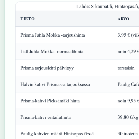
Lähde: S-kaupat.fi, Hintaopas.fi,
TIETO
ARVO
Prisma Juhla Mokka -tarjoushinta
3,95 € (vi
Lidl Juhla Mokka -normaalihinta
noin 4,29 
Prisma tarjouslehti päivittyy
torstaisin
Halvin kahvi Prismassa tarjouksessa
Paulig Caf
Prisma-kahvi Pieksämäki hinta
noin 9,95 
Prisma-kahvi vertailuhinta
39,80 €/kg
Paulig-kahvien määrä Hintaopas.fi:ssä
30 tuotetta 