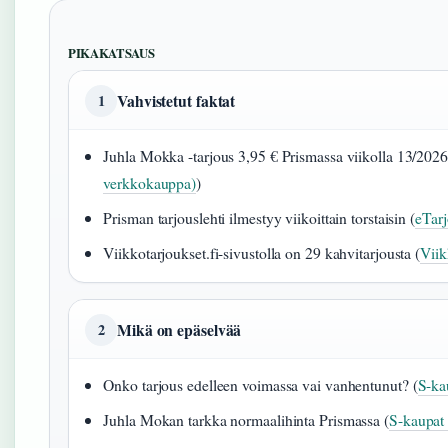
PIKAKATSAUS
Vahvistetut faktat
1
Juhla Mokka -tarjous 3,95 € Prismassa viikolla 13/2026
verkkokauppa)
)
Prisman tarjouslehti ilmestyy viikoittain torstaisin (
eTarj
Viikkotarjoukset.fi-sivustolla on 29 kahvitarjousta (
Viik
Mikä on epäselvää
2
Onko tarjous edelleen voimassa vai vanhentunut? (
S-ka
Juhla Mokan tarkka normaalihinta Prismassa (
S-kaupat