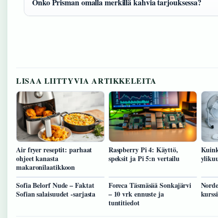
Onko Prisman omalla merkillä kahvia tarjouksessa?
LISAA LIITTYVIA ARTIKKELEITA
Air fryer reseptit: parhaat
Raspberry Pi 4: Käyttö,
Kuink
ohjeet kanasta
speksit ja Pi 5:n vertailu
yliku
makaronilaatikkoon
Sofia Belorf Nude – Faktat
Foreca Täsmäsää Sonkajärvi
Norde
Sofian salaisuudet -sarjasta
– 10 vrk ennuste ja
kurssi
tuntitiedot