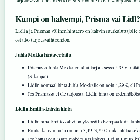
tarjouksessa. Oma merkki ei siis aina ole halvin – tarjouskanna
Kumpi on halvempi, Prisma vai Lidl
Lidlin ja Prisman välinen hintaero on kahvin suurkuluttajalle 
ostatko tarjousvaihtoehdon.
Juhla Mokka hintavertailu
Prismassa Juhla Mokka on ollut tarjouksessa 3,95 €, mikä 
(S-kaupat).
Lidlin normaalihinta Juhla Mokkalle on noin 4,29 €, eli P
Jos Prismassa ei ole tarjousta, Lidlin hinta on todennäköis
Lidlin Emilia-kahvin hinta
Lidlin oma Emilia-kahvi on yleensä halvempaa kuin Juhl
Emilia-kahvin hinta on noin 3,49–3,79 €, mikä alittaa se
Jos haluat edullisinta mahdollista kahvia, Lidlin Emilia-k