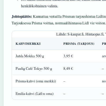
henkilökohtainen valinta.
Johtopäätös:
Kannattaa vertailla Prisman tarjoushintaa Lidlin
Tarjouksessa Prisma voittaa, normaalihinnassa Lidl vie voiton.
Lähde: S-kaupat.fi, Hintaopas.fi, 
KAHVIMERKKI
PRISMA (TARJOUS)
PR
Juhla Mokka 500 g
3,95 €
ar
Paulig Café Tokyo 500 g
8,49 €
–
Prisma-kahvi (oma merkki)
–
no
Emilia-kahvi (Lidl:n oma)
–
–