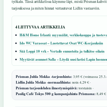
työkalu. Tässä artikkelissa käymme läpi, mistä Prisman kahvi
tarjouksessa ja miten hinnat vertautuvat Lidlin vastaaviin.
4 LIITTYVAA ARTIKKELIA
H&M Home Irlanti: myymälät, verkkokauppa ja tuoteva
Ido WC Varaosat – Luotettavat Osat WC-Korjauksiin
Sää Loppi 10 vrk – Vertaile ennusteita ja tulkitse oikein
Myytävät asunnot Salla – Löydä uusi kotisi Lapin luonno
Prisman Juhla Mokka -tarjoushinta:
3,95 € (voimassa 25.3.
Lidlin Juhla Mokka -normaalihinta:
noin 4,29 € ·
Prisman tarjouslehden ilmestymispäivä:
torstaisin ·
Paulig Café Tokyo 500 g kampanjahinta Prismassa:
8,49 €