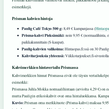
Prisman kahvihinnat vaihtelevat merkin, pakkauskoon ja kamp
esimerkkejä.
Prisman kahvien hintoja
Paulig Café Tokyo 500 g:
8,49 € kampanjassa (
Hintaopas
Prisma-kahvi Pieksämäki:
noin 9,95 € (normaalihinta, e
paikkakunnittain (S-kaupat).
Paulig-kahvien valikoima:
Hintaopas.fi:ssä on 30 Paulig-
Kahvitarjouksia yhteensä:
Viikkotarjoukset.fi-sivustolla
Kahvimerkkien hintavertailu Prismassa
Kahvimerkkien hinnat Prismassa eivät ole täysin vertailukelpo
esimerkki:
Prismassa Juhla Mokka normaalihintaan (arviolta 4,29 €) on e
mutta Pauligin erikoiskahvit ovat oma hintaluokkansa. Kampa
Kuvio:
Prisman oma merkkituote (Prisma-kahvi) maksaa 9,95 