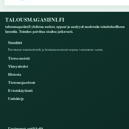
TALOUSMAGASIINI.FI
talousmagasiini.fi yhdistaa uutiset, oppaat ja analyysit moderniin toimitukselliseen
layoutiin. Toimitus paivittaa sisaltoa jatkuvasti.
Suositut
Paivittaiset toimitusbriefit ja luottamusresurssit nopeaa varmistusta varten.
Tietoa meistä
Yhteystiedot
Historia
Tietosuojaseloste
Evästekäytäntö
Uutiskirje
Uusimmat artikkelit