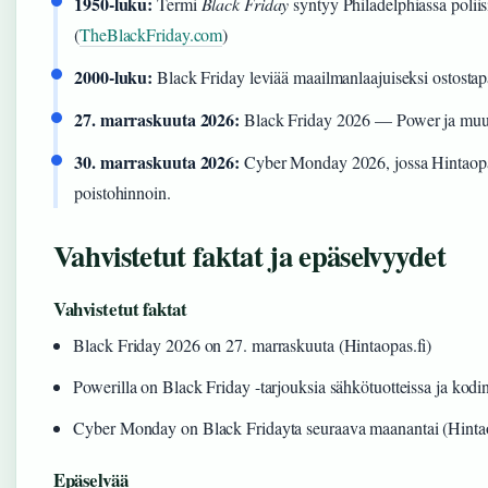
1950-luku:
Termi
Black Friday
syntyy Philadelphiassa poliis
(
TheBlackFriday.com
)
2000-luku:
Black Friday leviää maailmanlaajuiseksi ostosta
27. marraskuuta 2026:
Black Friday 2026 — Power ja muut j
30. marraskuuta 2026:
Cyber Monday 2026, jossa Hintaopas.
poistohinnoin.
Vahvistetut faktat ja epäselvyydet
Vahvistetut faktat
Black Friday 2026 on 27. marraskuuta (Hintaopas.fi)
Powerilla on Black Friday -tarjouksia sähkötuotteissa ja kodi
Cyber Monday on Black Fridayta seuraava maanantai (Hintao
Epäselvää