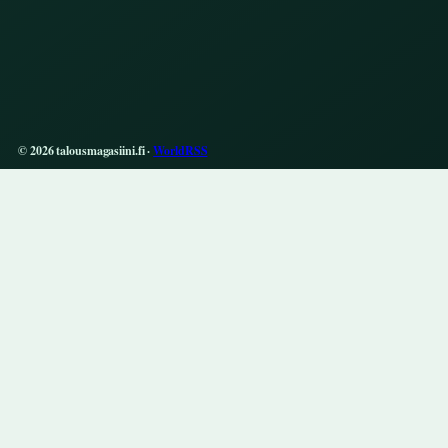
© 2026 talousmagasiini.fi ·
WorldRSS