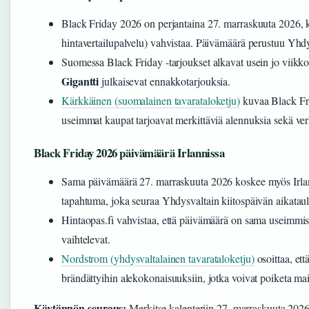
Black Friday 2026 on perjantaina 27. marraskuuta 2026, 
hintavertailupalvelu) vahvistaa. Päivämäärä perustuu Yhdys
Suomessa Black Friday -tarjoukset alkavat usein jo viik
Gigantti
julkaisevat ennakkotarjouksia.
Kärkkäinen (suomalainen tavarataloketju)
kuvaa Black Fri
useimmat kaupat tarjoavat merkittäviä alennuksia sekä ve
Black Friday 2026 päivämäärä Irlannissa
Sama päivämäärä 27. marraskuuta 2026 koskee myös Irlant
tapahtuma, joka seuraa Yhdysvaltain kiitospäivän aikatau
Hintaopas.fi vahvistaa, että päivämäärä on sama useimmiss
vaihtelevat.
Nordstrom (yhdysvaltalainen tavarataloketju)
osoittaa, et
brändättyihin alekokonaisuuksiin, jotka voivat poiketa mai
Käytännön seuraus:
Merkitse kalenteriin 27. marraskuuta 2026,