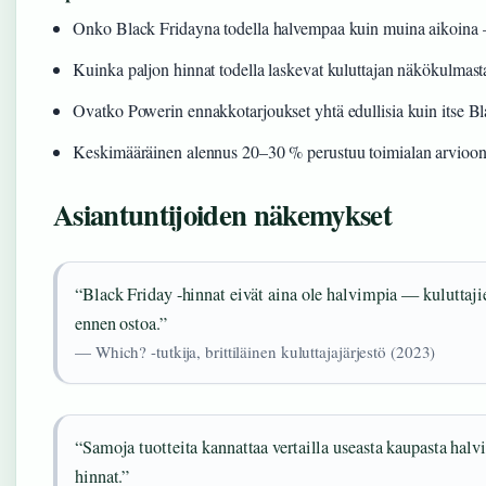
Onko Black Fridayna todella halvempaa kuin muina aikoina
Kuinka paljon hinnat todella laskevat kuluttajan näkökulmast
Ovatko Powerin ennakkotarjoukset yhtä edullisia kuin itse Bl
Keskimääräinen alennus 20–30 % perustuu toimialan arvioon
Asiantuntijoiden näkemykset
“Black Friday -hinnat eivät aina ole halvimpia — kuluttajien
ennen ostoa.”
— Which? -tutkija, brittiläinen kuluttajajärjestö (2023)
“Samoja tuotteita kannattaa vertailla useasta kaupasta ha
hinnat.”