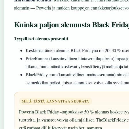
aiemmin — Powerin ja muiden kauppojen ennakkotarjoukset voiv
Kuinka paljon alennusta Black Frida
Tyypilliset alennusprosentit
Keskimääräinen alennus Black Fridayna on 20–30 % useim
PriceRunner (kansainvälinen hintavertailupalvelu) lupaa 
aikana, mutta nämä koskevat yleensä tiettyjä mallistoja tai 
BlackFriday.com (kansainvälinen mainosseuranta) nimeää
esimerkkikaupoiksi, joissa alennukset voivat olla syviä mut
MITÄ TÄSTÄ KANNATTAA SEURATA
Powerin Black Friday -tarjouksissa 50 % alennus koskee tyypi
tuotteita, ja varastot voivat olla rajalliset. TheBlackFriday
että parhaat diilit löytyvät usein heti aamusta.