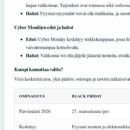
laajan valikoiman. Tarjoukset ovat voimassa sekä verkoss
Haitat:
Fyysiset myymälät voivat olla ruuhkaisia, ja suos
Cyber Mondayn edut ja haitat
Edut:
Cyber Monday keskittyy verkkokauppaan, jossa hinto
vaivattomampaa kotisohvalta.
Haitat:
Valikoima voi olla jäljelle jääneitä tuotteita, eivät
Kumpi kannattaa valita?
Viisi keskeistä eroa, yksi päätös: ostotapa ja tavoite ratkaiseva
OMINAISUUS
BLACK FRIDAY
Päivämäärä 2026
27. marraskuuta (pe)
Keskittyy
Fyysiset tuotteet ja elektroniikka