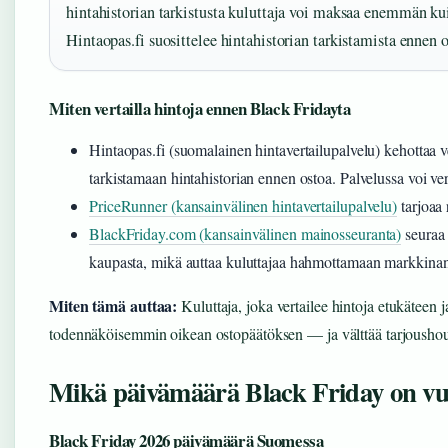
hintahistorian tarkistusta kuluttaja voi maksaa enemmän k
Hintaopas.fi suosittelee hintahistorian tarkistamista ennen 
Miten vertailla hintoja ennen Black Fridayta
Hintaopas.fi (suomalainen hintavertailupalvelu) kehottaa v
tarkistamaan hintahistorian ennen ostoa. Palvelussa voi ver
PriceRunner (kansainvälinen hintavertailupalvelu)
tarjoaa 
BlackFriday.com (kansainvälinen mainosseuranta)
seuraa 
kaupasta, mikä auttaa kuluttajaa hahmottamaan markkinan
Miten tämä auttaa:
Kuluttaja, joka vertailee hintoja etukäteen j
todennäköisemmin oikean ostopäätöksen — ja välttää tarjousho
Mikä päivämäärä Black Friday on v
Black Friday 2026 päivämäärä Suomessa