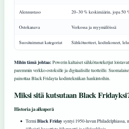
Alennustaso
20–30 % keskimäärin, jopa 50 
Ostokanava
Verkossa ja myymälöissä
Suosituimmat kategoriat
Sähkötuotteet, kodinkoneet, lelu
Mihin tämä johtaa:
Powerin kaltaiset sähkötuoteketjut loistav
paremmin verkko-ostoksille ja digitaalisille tuotteille. Suomala
painottaa Black Fridayta kodintekniikan hankintoihin.
Miksi sitä kutsutaan Black Fridayksi
Historia ja alkuperä
Black Friday
Termi
syntyi 1950-luvun Philadelphiassa, mi
jälkeistä kaoottista liikennettä ja väkijoukkoja.