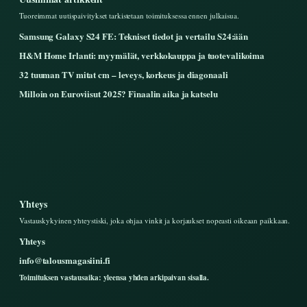
Tuoreimmat uutispaivitykset tarkistetaan toimituksessa ennen julkaisua.
Samsung Galaxy S24 FE: Tekniset tiedot ja vertailu S24:ään
H&M Home Irlanti: myymälät, verkkokauppa ja tuotevalikoima
32 tuuman TV mitat cm – leveys, korkeus ja diagonaali
Milloin on Euroviisut 2025? Finaalin aika ja katselu
Yhteys
Vastauskykyinen yhteystiski, joka ohjaa vinkit ja korjaukset nopeasti oikeaan paikkaan.
Yhteys
info@talousmagasiini.fi
Toimituksen vastausaika: yleensa yhden arkipaivan sisalla.