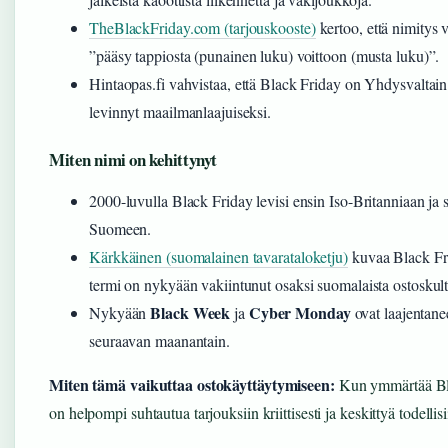
TheBlackFriday.com (tarjouskooste)
kertoo, että nimitys
”pääsy tappiosta (punainen luku) voittoon (musta luku)”.
Hintaopas.fi vahvistaa, että Black Friday on Yhdysvaltain 
levinnyt maailmanlaajuiseksi.
Miten nimi on kehittynyt
2000-luvulla Black Friday levisi ensin Iso-Britanniaan j
Suomeen.
Kärkkäinen (suomalainen tavarataloketju)
kuvaa Black Fri
termi on nykyään vakiintunut osaksi suomalaista ostoskult
Black Week
Cyber Monday
Nykyään
ja
ovat laajentan
seuraavan maanantain.
Miten tämä vaikuttaa ostokäyttäytymiseen:
Kun ymmärtää Blac
on helpompi suhtautua tarjouksiin kriittisesti ja keskittyä todellisi