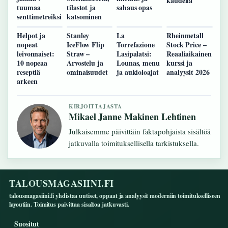
kaudella
tuumaa
tilastot ja
sahaus opas
senttimetreiksi
katsominen
Helpot ja
Stanley
La
Rheinmetall
nopeat
IceFlow Flip
Torrefazione
Stock Price –
leivonnaiset:
Straw –
Lasipalatsi:
Reaaliaikainen
10 nopeaa
Arvostelu ja
Lounas, menu
kurssi ja
reseptiä
ominaisuudet
ja aukioloajat
analyysit 2026
arkeen
KIRJOITTAJASTA
Mikael Janne Makinen Lehtinen
Julkaisemme päivittäin faktapohjaista sisältöä
jatkuvalla toimituksellisella tarkistuksella.
TALOUSMAGASIINI.FI
talousmagasiini.fi yhdistaa uutiset, oppaat ja analyysit moderniin toimitukselliseen
layoutiin. Toimitus paivittaa sisaltoa jatkuvasti.
Suositut