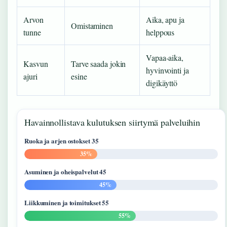
Arvon
Aika, apu ja
Omistaminen
tunne
helppous
Vapaa-aika,
Kasvun
Tarve saada jokin
hyvinvointi ja
ajuri
esine
digikäyttö
Havainnollistava kulutuksen siirtymä palveluihin
Ruoka ja arjen ostokset 35
35%
Asuminen ja oheispalvelut 45
45%
Liikkuminen ja toimitukset 55
55%