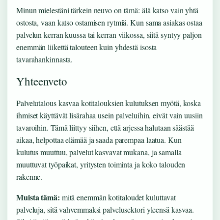
Minun mielestäni tärkein neuvo on tämä: älä katso vain yhtä
ostosta, vaan katso ostamisen rytmiä. Kun sama asiakas ostaa
palvelun kerran kuussa tai kerran viikossa, siitä syntyy paljon
enemmän liikettä talouteen kuin yhdestä isosta
tavarahankinnasta.
Yhteenveto
Palvelutalous kasvaa kotitalouksien kulutuksen myötä, koska
ihmiset käyttävät lisärahaa usein palveluihin, eivät vain uusiin
tavaroihin. Tämä liittyy siihen, että arjessa halutaan säästää
aikaa, helpottaa elämää ja saada parempaa laatua. Kun
kulutus muuttuu, palvelut kasvavat mukana, ja samalla
muuttuvat työpaikat, yritysten toiminta ja koko talouden
rakenne.
Muista tämä:
mitä enemmän kotitaloudet kuluttavat
palveluja, sitä vahvemmaksi palvelusektori yleensä kasvaa.