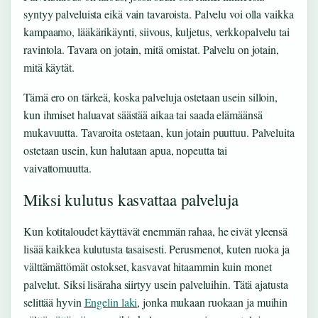
syntyy palveluista eikä vain tavaroista. Palvelu voi olla vaikka
kampaamo, lääkärikäynti, siivous, kuljetus, verkkopalvelu tai
ravintola. Tavara on jotain, mitä omistat. Palvelu on jotain,
mitä käytät.
Tämä ero on tärkeä, koska palveluja ostetaan usein silloin,
kun ihmiset haluavat säästää aikaa tai saada elämäänsä
mukavuutta. Tavaroita ostetaan, kun jotain puuttuu. Palveluita
ostetaan usein, kun halutaan apua, nopeutta tai
vaivattomuutta.
Miksi kulutus kasvattaa palveluja
Kun kotitaloudet käyttävät enemmän rahaa, he eivät yleensä
lisää kaikkea kulutusta tasaisesti. Perusmenot, kuten ruoka ja
välttämättömät ostokset, kasvavat hitaammin kuin monet
palvelut. Siksi lisäraha siirtyy usein palveluihin. Tätä ajatusta
selittää hyvin
Engelin laki
, jonka mukaan ruokaan ja muihin