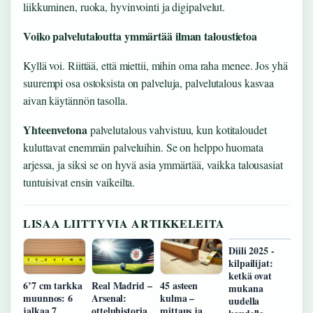
liikkuminen, ruoka, hyvinvointi ja digipalvelut.
Voiko palvelutaloutta ymmärtää ilman taloustietoa
Kyllä voi. Riittää, että miettii, mihin oma raha menee. Jos yhä
suurempi osa ostoksista on palveluja, palvelutalous kasvaa
aivan käytännön tasolla.
Yhteenvetona
palvelutalous vahvistuu, kun kotitaloudet
kuluttavat enemmän palveluihin. Se on helppo huomata
arjessa, ja siksi se on hyvä asia ymmärtää, vaikka talousasiat
tuntuisivat ensin vaikeilta.
LISAA LIITTYVIA ARTIKKELEITA
Diili 2025 -
kilpailijat:
ketkä ovat
6’7 cm tarkka
Real Madrid –
45 asteen
mukana
muunnos: 6
Arsenal:
kulma –
uudella
jalkaa 7
otteluhistoria,
mittaus ja