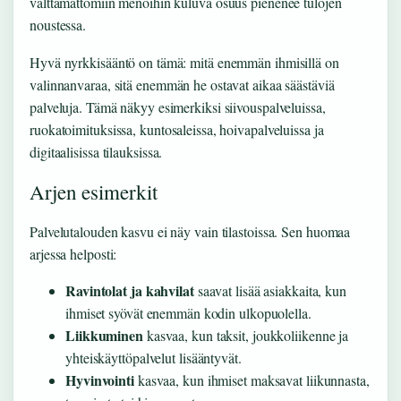
välttämättömiin menoihin kuluva osuus pienenee tulojen
noustessa.
Hyvä nyrkkisääntö on tämä: mitä enemmän ihmisillä on
valinnanvaraa, sitä enemmän he ostavat aikaa säästäviä
palveluja. Tämä näkyy esimerkiksi siivouspalveluissa,
ruokatoimituksissa, kuntosaleissa, hoivapalveluissa ja
digitaalisissa tilauksissa.
Arjen esimerkit
Palvelutalouden kasvu ei näy vain tilastoissa. Sen huomaa
arjessa helposti:
Ravintolat ja kahvilat
saavat lisää asiakkaita, kun
ihmiset syövät enemmän kodin ulkopuolella.
Liikkuminen
kasvaa, kun taksit, joukkoliikenne ja
yhteiskäyttöpalvelut lisääntyvät.
Hyvinvointi
kasvaa, kun ihmiset maksavat liikunnasta,