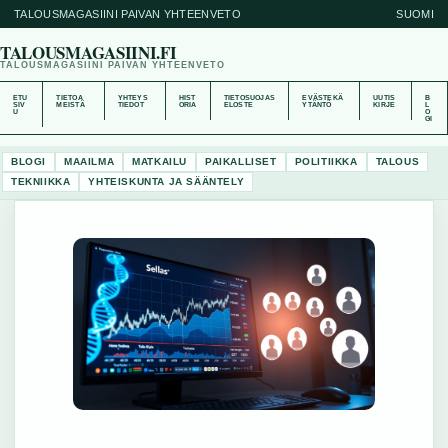
TALOUSMAGASIINI PAIVAN YHTEENVETO
SUOMI
TALOUSMAGASIINI.FI
TALOUSMAGASIINI PAIVAN YHTEENVETO
ETU
TIETOA
YHTEYS
HIST
TIETOSUOJAS
EVÄSTEKÄ
UUTIS
B
SIV
MEISTÄ
TIEDOT
ORIA
ELOSTE
YTÄNTÖ
KIRJE
L
U
O
GI
BLOGI
MAAILMA
MATKAILU
PAIKALLISET
POLITIIKKA
TALOUS
TEKNIIKKA
YHTEISKUNTA JA SÄÄNTELY