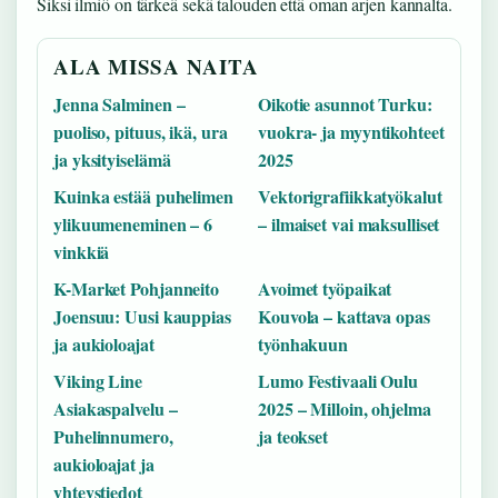
Siksi ilmiö on tärkeä sekä talouden että oman arjen kannalta.
ALA MISSA NAITA
Jenna Salminen –
Oikotie asunnot Turku:
puoliso, pituus, ikä, ura
vuokra- ja myyntikohteet
ja yksityiselämä
2025
Kuinka estää puhelimen
Vektorigrafiikkatyökalut
ylikuumeneminen – 6
– ilmaiset vai maksulliset
vinkkiä
K-Market Pohjanneito
Avoimet työpaikat
Joensuu: Uusi kauppias
Kouvola – kattava opas
ja aukioloajat
työnhakuun
Viking Line
Lumo Festivaali Oulu
Asiakaspalvelu –
2025 – Milloin, ohjelma
Puhelinnumero,
ja teokset
aukioloajat ja
yhteystiedot