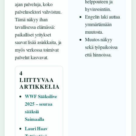
helppouteen ja
ajan palveluja, koko
hyvinvointiin.
palvelusektori vahvistuu.
Engelin laki auttaa
Tämä näkyy ihan
ymmärtämään
tavallisessa elämässä:
muutosta.
paikalliset yritykset
Muutos näkyy
saavat lisää asiakkaita, ja
sekä työpaikoissa
myös verkossa toimivat
että hinnoissa.
palvelut kasvavat.
4
LIITTYVAA
ARTIKKELIA
WWF Sääksilive
2025 – seuraa
sääksiä
Saimaalla
Lauri Haav