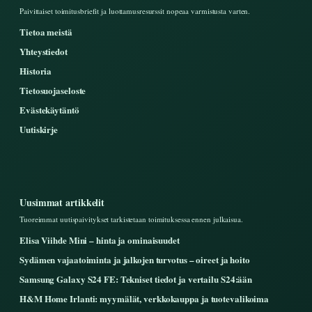
Paivittaiset toimitusbriefit ja luottamusresurssit nopeaa varmistusta varten.
Tietoa meistä
Yhteystiedot
Historia
Tietosuojaseloste
Evästekäytäntö
Uutiskirje
Uusimmat artikkelit
Tuoreimmat uutispaivitykset tarkistetaan toimituksessa ennen julkaisua.
Elisa Viihde Mini – hinta ja ominaisuudet
Sydämen vajaatoiminta ja jalkojen turvotus – oireet ja hoito
Samsung Galaxy S24 FE: Tekniset tiedot ja vertailu S24:ään
H&M Home Irlanti: myymälät, verkkokauppa ja tuotevalikoima