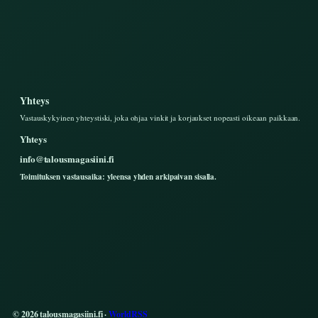
Yhteys
Vastauskykyinen yhteystiski, joka ohjaa vinkit ja korjaukset nopeasti oikeaan paikkaan.
Yhteys
info@talousmagasiini.fi
Toimituksen vastausaika: yleensa yhden arkipaivan sisalla.
© 2026 talousmagasiini.fi ·
WorldRSS