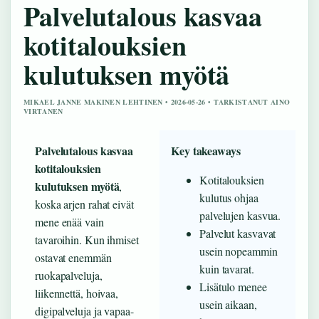
Palvelutalous kasvaa
kotitalouksien
kulutuksen myötä
MIKAEL JANNE MAKINEN LEHTINEN • 2026-05-26 • TARKISTANUT AINO
VIRTANEN
Palvelutalous kasvaa
Key takeaways
kotitalouksien
Kotitalouksien
kulutuksen myötä
,
kulutus ohjaa
koska arjen rahat eivät
palvelujen kasvua.
mene enää vain
Palvelut kasvavat
tavaroihin. Kun ihmiset
usein nopeammin
ostavat enemmän
kuin tavarat.
ruokapalveluja,
Lisätulo menee
liikennettä, hoivaa,
usein aikaan,
digipalveluja ja vapaa-