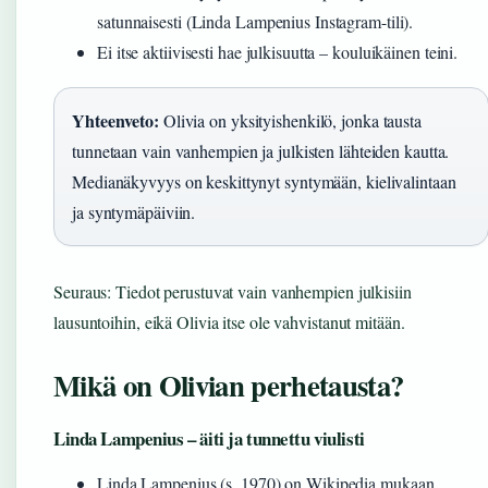
satunnaisesti (Linda Lampenius Instagram-tili).
Ei itse aktiivisesti hae julkisuutta – kouluikäinen teini.
Yhteenveto:
Olivia on yksityishenkilö, jonka tausta
tunnetaan vain vanhempien ja julkisten lähteiden kautta.
Medianäkyvyys on keskittynyt syntymään, kielivalintaan
ja syntymäpäiviin.
Seuraus: Tiedot perustuvat vain vanhempien julkisiin
lausuntoihin, eikä Olivia itse ole vahvistanut mitään.
Mikä on Olivian perhetausta?
Linda Lampenius – äiti ja tunnettu viulisti
Linda Lampenius (s. 1970) on Wikipedia mukaan