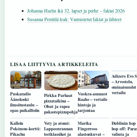
Johanna Harlin ikä 32, lapset ja perhe – faktat 2026
Susanna Penttilä leak: Varmistetut faktat ja lähteet
LISAA LIITTYVIA ARTIKKELEITA
Adizero Evo 
– Arvostelu,
ominaisuudet
vertailu
Puskaradio
Vuokra-asunnot
Pirkka Parhaat
Äänekoski
Raahe – vertaile
pizzataikina –
ilmoitustaulu –
hintoja ja
Ohut ja rapea
opas paikallisiin
tarjontaa
pakastepizzapohja
Kallein
Vety ja atomi:
Marika
Dublinin hop
Pokémon-kortti:
Lappeenrannan
Fingerroos
hop off: Para
Pikachu
toriklassikot ja
alastonkuvat –
valinta ja