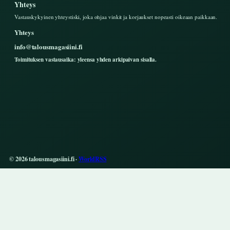
Yhteys
Vastauskykyinen yhteystiski, joka ohjaa vinkit ja korjaukset nopeasti oikeaan paikkaan.
Yhteys
info@talousmagasiini.fi
Toimituksen vastausaika: yleensa yhden arkipaivan sisalla.
© 2026 talousmagasiini.fi ·
WorldRSS