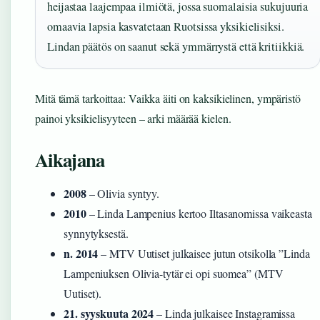
heijastaa laajempaa ilmiötä, jossa suomalaisia sukujuuria
omaavia lapsia kasvatetaan Ruotsissa yksikielisiksi.
Lindan päätös on saanut sekä ymmärrystä että kritiikkiä.
Mitä tämä tarkoittaa: Vaikka äiti on kaksikielinen, ympäristö
painoi yksikielisyyteen – arki määrää kielen.
Aikajana
2008
– Olivia syntyy.
2010
– Linda Lampenius kertoo Iltasanomissa vaikeasta
synnytyksestä.
n. 2014
– MTV Uutiset julkaisee jutun otsikolla ”Linda
Lampeniuksen Olivia-tytär ei opi suomea” (MTV
Uutiset).
21. syyskuuta 2024
– Linda julkaisee Instagramissa