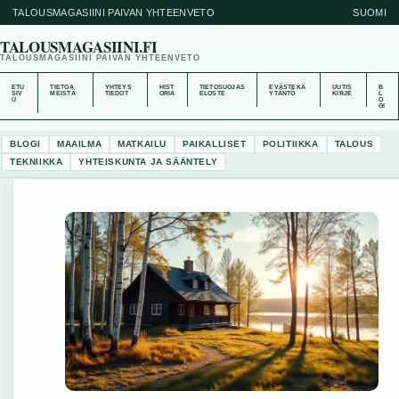
TALOUSMAGASIINI PAIVAN YHTEENVETO
SUOMI
TALOUSMAGASIINI.FI
TALOUSMAGASIINI PAIVAN YHTEENVETO
ETU
TIETOA
YHTEYS
HIST
TIETOSUOJAS
EVÄSTEKÄ
UUTIS
B
SIV
MEISTÄ
TIEDOT
ORIA
ELOSTE
YTÄNTÖ
KIRJE
L
U
O
GI
BLOGI
MAAILMA
MATKAILU
PAIKALLISET
POLITIIKKA
TALOUS
TEKNIIKKA
YHTEISKUNTA JA SÄÄNTELY