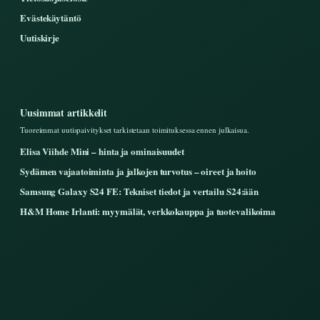
Evästekäytäntö
Uutiskirje
Uusimmat artikkelit
Tuoreimmat uutispaivitykset tarkistetaan toimituksessa ennen julkaisua.
Elisa Viihde Mini – hinta ja ominaisuudet
Sydämen vajaatoiminta ja jalkojen turvotus – oireet ja hoito
Samsung Galaxy S24 FE: Tekniset tiedot ja vertailu S24:ään
H&M Home Irlanti: myymälät, verkkokauppa ja tuotevalikoima