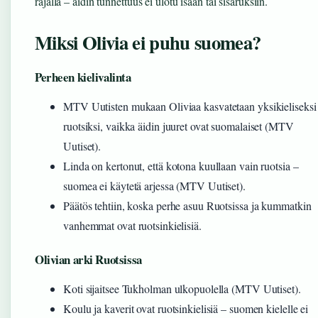
rajalla – äidin tunnettuus ei ulotu isään tai sisaruksiin.
Miksi Olivia ei puhu suomea?
Perheen kielivalinta
MTV Uutisten mukaan Oliviaa kasvatetaan yksikieliseksi
ruotsiksi, vaikka äidin juuret ovat suomalaiset (MTV
Uutiset).
Linda on kertonut, että kotona kuullaan vain ruotsia –
suomea ei käytetä arjessa (MTV Uutiset).
Päätös tehtiin, koska perhe asuu Ruotsissa ja kummatkin
vanhemmat ovat ruotsinkielisiä.
Olivian arki Ruotsissa
Koti sijaitsee Tukholman ulkopuolella (MTV Uutiset).
Koulu ja kaverit ovat ruotsinkielisiä – suomen kielelle ei