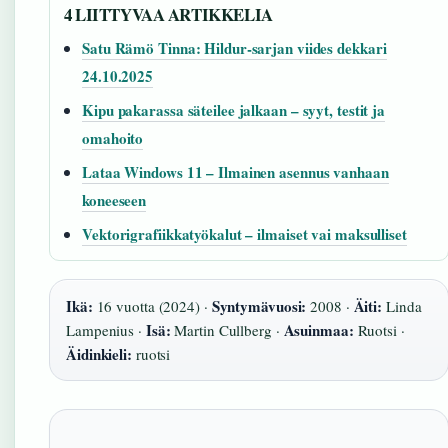
4 LIITTYVAA ARTIKKELIA
Satu Rämö Tinna: Hildur-sarjan viides dekkari
24.10.2025
Kipu pakarassa säteilee jalkaan – syyt, testit ja
omahoito
Lataa Windows 11 – Ilmainen asennus vanhaan
koneeseen
Vektorigrafiikkatyökalut – ilmaiset vai maksulliset
Ikä:
Syntymävuosi:
Äiti:
16 vuotta (2024) ·
2008 ·
Linda
Isä:
Asuinmaa:
Lampenius ·
Martin Cullberg ·
Ruotsi ·
Äidinkieli:
ruotsi