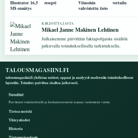
Illustrator 16,5
resepti
Viimeisin
vertailu
M$ ennätys
vahvistettu tieto
KIRJOITTAJASTA
Mikael Janne Makinen Lehtinen
Julkaisemme päivittäin faktapohjaista sisältöä
jatkuvalla toimituksellisella tarkistuksella.
TALOUSMAGASIINI.FI
talousmagasiini.fi yhdistaa uutiset, oppaat ja analyysit moderniin toimitukselliseen
layoutiin. Toimitus paivittaa sisaltoa jatkuvasti.
Suositut
Paivittaiset toimitusbriefit ja luottamusresurssit nopeaa varmistusta varten.
Tietoa meistä
Yhteystiedot
Historia
Tietosuojaseloste