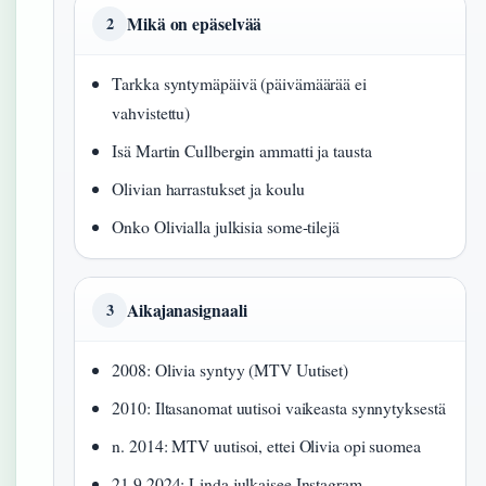
Mikä on epäselvää
2
Tarkka syntymäpäivä (päivämäärää ei
vahvistettu)
Isä Martin Cullbergin ammatti ja tausta
Olivian harrastukset ja koulu
Onko Olivialla julkisia some-tilejä
Aikajanasignaali
3
2008: Olivia syntyy (MTV Uutiset)
2010: Iltasanomat uutisoi vaikeasta synnytyksestä
n. 2014: MTV uutisoi, ettei Olivia opi suomea
21.9.2024: Linda julkaisee Instagram-