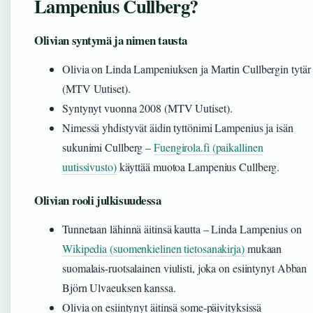
Lampenius Cullberg?
Olivian syntymä ja nimen tausta
Olivia on Linda Lampeniuksen ja Martin Cullbergin tytär
(MTV Uutiset).
Syntynyt vuonna 2008 (MTV Uutiset).
Nimessä yhdistyvät äidin tyttönimi Lampenius ja isän
sukunimi Cullberg –
Fuengirola.fi (paikallinen
uutissivusto)
käyttää muotoa Lampenius Cullberg.
Olivian rooli julkisuudessa
Tunnetaan lähinnä äitinsä kautta – Linda Lampenius on
Wikipedia (suomenkielinen tietosanakirja)
mukaan
suomalais-ruotsalainen viulisti, joka on esiintynyt Abban
Björn Ulvaeuksen kanssa.
Olivia on esiintynyt äitinsä some-päivityksissä