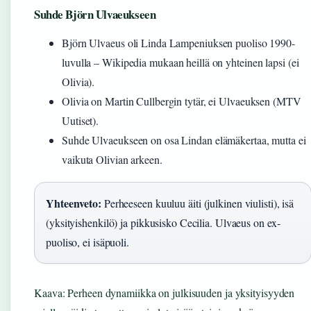
Suhde Björn Ulvaeukseen
Björn Ulvaeus oli Linda Lampeniuksen puoliso 1990-
luvulla – Wikipedia mukaan heillä on yhteinen lapsi (ei
Olivia).
Olivia on Martin Cullbergin tytär, ei Ulvaeuksen (MTV
Uutiset).
Suhde Ulvaeukseen on osa Lindan elämäkertaa, mutta ei
vaikuta Olivian arkeen.
Yhteenveto:
Perheeseen kuuluu äiti (julkinen viulisti), isä
(yksityishenkilö) ja pikkusisko Cecilia. Ulvaeus on ex-
puoliso, ei isäpuoli.
Kaava: Perheen dynamiikka on julkisuuden ja yksityisyyden