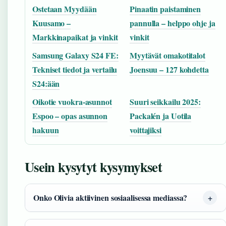
Ostetaan Myydään
Pinaatin paistaminen
Kuusamo –
pannulla – helppo ohje ja
Markkinapaikat ja vinkit
vinkit
Samsung Galaxy S24 FE:
Myytävät omakotitalot
Tekniset tiedot ja vertailu
Joensuu – 127 kohdetta
S24:ään
Oikotie vuokra-asunnot
Suuri seikkailu 2025:
Espoo – opas asunnon
Packalén ja Uotila
hakuun
voittajiksi
Usein kysytyt kysymykset
Onko Olivia aktiivinen sosiaalisessa mediassa?